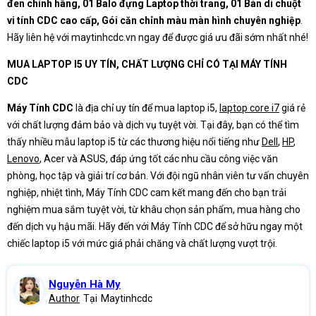
đen chính hãng, 01 Balo đựng Laptop thời trang, 01 Bàn di chuột
vi tính CDC cao cấp, Gói căn chỉnh màu màn hình chuyên nghiệp
.
Hãy liên hệ với maytinhcdc.vn ngay để được giá ưu đãi sớm nhất nhé!
MUA LAPTOP I5 UY TÍN, CHẤT LƯỢNG CHỈ CÓ TẠI MÁY TÍNH
CDC
Máy Tính CDC
là địa chỉ uy tín để mua laptop i5,
laptop core i7
giá rẻ
với chất lượng đảm bảo và dịch vụ tuyệt vời. Tại đây, bạn có thể tìm
thấy nhiều mẫu laptop i5 từ các thương hiệu nổi tiếng như
Dell
,
HP
,
Lenovo
, Acer và ASUS, đáp ứng tốt các nhu cầu công việc văn
phòng, học tập và giải trí cơ bản. Với đội ngũ nhân viên tư vấn chuyên
nghiệp, nhiệt tình, Máy Tính CDC cam kết mang đến cho bạn trải
nghiệm mua sắm tuyệt vời, từ khâu chọn sản phẩm, mua hàng cho
đến dịch vụ hậu mãi. Hãy đến với Máy Tính CDC để sở hữu ngay một
chiếc laptop i5 với mức giá phải chăng và chất lượng vượt trội.
Nguyễn Hà My
Author
Tại
Maytinhcdc