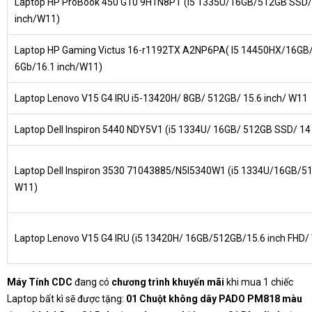
Laptop HP ProBook 450 G10 9H1N8PT (i5 1335U/16GB/512GB SSD/
inch/W11)
Laptop HP Gaming Victus 16-r1192TX A2NP6PA( I5 14450HX/16G
6Gb/16.1 inch/W11)
Laptop Lenovo V15 G4 IRU i5-13420H/ 8GB/ 512GB/ 15.6 inch/ W11
Laptop Dell Inspiron 5440 NDY5V1 (i5 1334U/ 16GB/ 512GB SSD/ 14
Laptop Dell Inspiron 3530 71043885/N5I5340W1 (i5 1334U/16GB/51
W11)
Laptop Lenovo V15 G4 IRU (i5 13420H/ 16GB/512GB/15.6 inch FHD/
Máy Tính CDC
đang có
chương trình khuyến mãi
khi mua 1 chiếc
Laptop bất kì sẽ được tặng:
01 Chuột không dây PADO PM818 màu