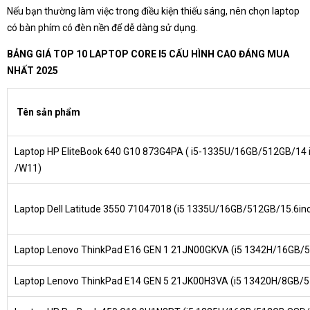
Nếu bạn thường làm việc trong điều kiện thiếu sáng, nên chọn laptop
có bàn phím có đèn nền để dễ dàng sử dụng.
BẢNG GIÁ TOP 10 LAPTOP CORE I5 CẤU HÌNH CAO ĐÁNG MUA
NHẤT 2025
Tên sản phẩm
Laptop HP EliteBook 640 G10 873G4PA ( i5-1335U/16GB/512GB/14 
/W11)
Laptop Dell Latitude 3550 71047018 (i5 1335U/16GB/512GB/15.6in
Laptop Lenovo ThinkPad E16 GEN 1 21JN00GKVA (i5 1342H/16GB/
Laptop Lenovo ThinkPad E14 GEN 5 21JK00H3VA (i5 13420H/8GB/