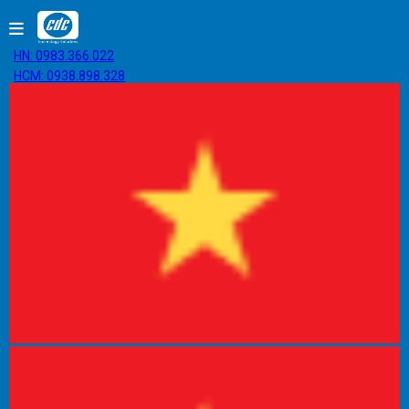
HN: 0983.366.022
HCM: 0938.898.328