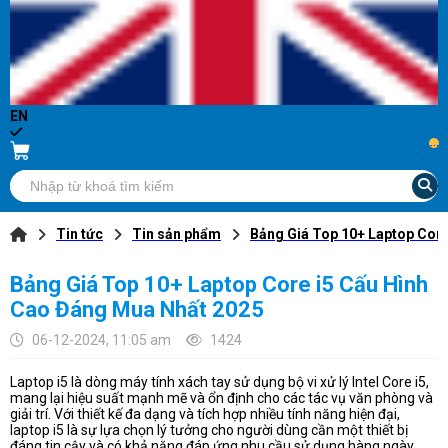
EN
...
Tin tức
Tin sản phẩm
Bảng Giá Top 10+ Laptop Core
Bảng Giá Top 10+ Laptop Core i5 Cấu Hình
Cao Đáng Mua Nhất 2025
06-12-2024, 11:05 am
1424
Laptop i5 là dòng máy tính xách tay sử dụng bộ vi xử lý Intel Core i5,
mang lại hiệu suất mạnh mẽ và ổn định cho các tác vụ văn phòng và
giải trí. Với thiết kế đa dạng và tích hợp nhiều tính năng hiện đại,
laptop i5 là sự lựa chọn lý tưởng cho người dùng cần một thiết bị
đáng tin cậy và có khả năng đáp ứng nhu cầu sử dụng hàng ngày.