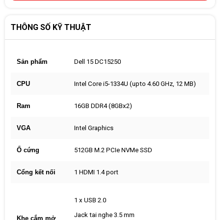
THÔNG SỐ KỸ THUẬT
Sản phẩm
Dell 15 DC15250
CPU
Intel Core i5-1334U (upto 4.60 GHz, 12 MB)
Ram
16GB DDR4 (8GBx2)
VGA
Intel Graphics
Ổ cứng
512GB M.2 PCIe NVMe SSD
Cổng kết nối
1 HDMI 1.4 port
1 x USB 2.0
Jack tai nghe 3.5 mm
Khe cắm mở