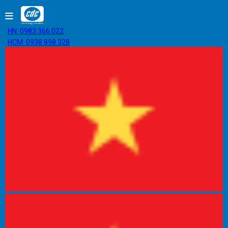
HN: 0983.366.022
HCM: 0938.898.328