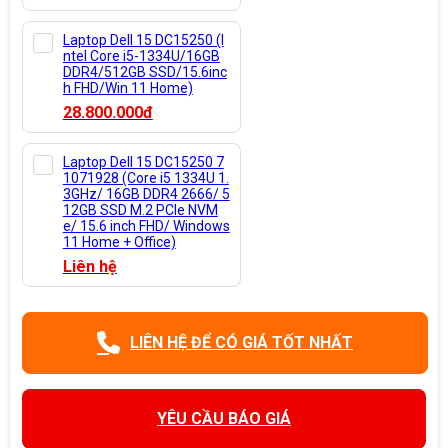
Laptop Dell 15 DC15250 (I
ntel Core i5-1334U/16GB
DDR4/512GB SSD/15.6inc
h FHD/Win 11 Home)
28.800.000đ
Laptop Dell 15 DC15250 7
1071928 (Core i5 1334U 1.
3GHz/ 16GB DDR4 2666/ 5
12GB SSD M.2 PCIe NVM
e/ 15.6 inch FHD/ Windows
11 Home + Office)
Liên hệ
LIÊN HỆ ĐỂ CÓ GIÁ TỐT NHẤT
YÊU CẦU BÁO GIÁ