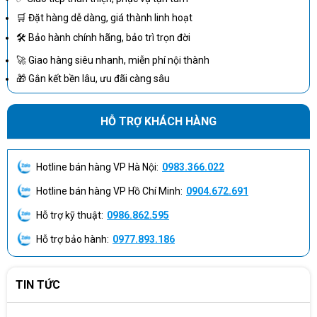
🛒 Đặt hàng dễ dàng, giá thành linh hoạt
Bảo hành
12 Tháng
🛠 Bảo hành chính hãng, bảo trì trọn đời
🚀 Giao hàng siêu nhanh, miễn phí nội thành
🎁 Gắn kết bền lâu, ưu đãi càng sâu
HỖ TRỢ KHÁCH HÀNG
Hotline bán hàng VP Hà Nội:
0983.366.022
Hotline bán hàng VP Hồ Chí Minh:
0904.672.691
Hỗ trợ kỹ thuật:
0986.862.595
Hỗ trợ bảo hành:
0977.893.186
TIN TỨC