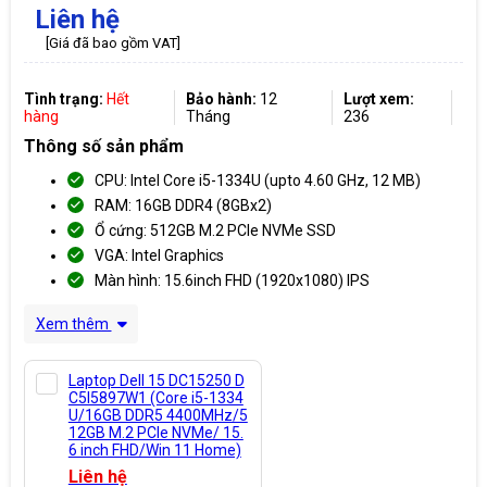
Liên hệ
[Giá đã bao gồm VAT]
Tình trạng:
Hết
Bảo hành:
12
Lượt xem:
hàng
Tháng
236
Thông số sản phẩm
CPU: Intel Core i5-1334U (upto 4.60 GHz, 12 MB)
RAM: 16GB DDR4 (8GBx2)
Ổ cứng: 512GB M.2 PCIe NVMe SSD
VGA: Intel Graphics
Màn hình: 15.6inch FHD (1920x1080) IPS
Xem thêm
Laptop Dell 15 DC15250 D
C5I5897W1 (Core i5-1334
U/16GB DDR5 4400MHz/5
12GB M.2 PCIe NVMe/ 15.
6 inch FHD/Win 11 Home)
Liên hệ