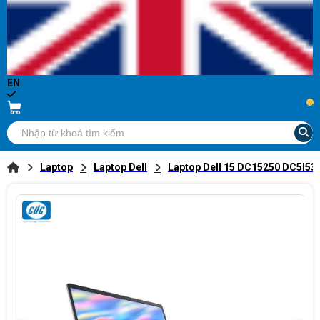
EN
...
Laptop
Laptop Dell
Laptop Dell 15 DC15250 DC5I53