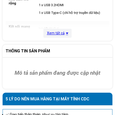
rộng
1 x USB 3.2HDMI
1 x USB Type-C (chỉ hỗ trợ truyền dữ liệu)
Kết nối mạng
Intel® Wi-Fi 6
không dây
Xem tất cả
Màn hình
15.6inch FHD (1920x1080) IPS
THÔNG TIN SẢN PHẨM
Hệ điều hành
Windows 11 Home + + Office Home 2024
Màu sắc
Bạc
Mô tả sản phẩm đang được cập nhật
Pin
3-cell, 41 Wh
Kích thước
Dài 358.5 mm - Rộng 235 mm - Dày 17.5 mm
5 LÝ DO NÊN MUA HÀNG TẠI MÁY TÍNH CDC
Trọng lượng
1.65 kg
Xuất xứ
China
✅ Giao tiếp thân thiện, phục vụ tận tâm