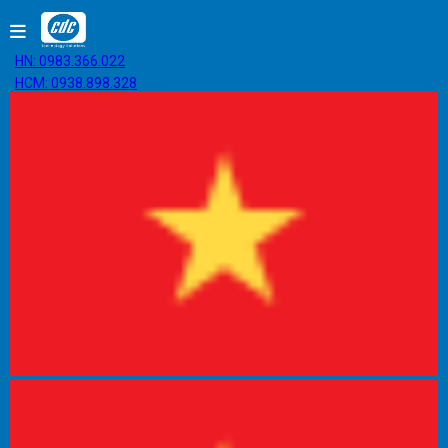
HN: 0983.366.022
HCM: 0938.898.328