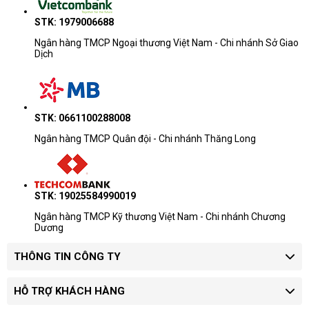
dùng mới lẫn người cần nâng cấp từ laptop cũ.
STK: 1979006688
Mua Dell Inspiron 14 5441 tại Máy tính CDC
Ngân hàng TMCP Ngoại thương Việt Nam - Chi nhánh Sở Giao
Dịch
Máy tính CDC cung cấp Inspiron 14 5441 chính hãng, hỗ trợ kiểm tra
máy – cài đặt phần mềm – tối ưu hệ thống trước khi bàn giao. Nếu
bạn đang cần một chiếc laptop làm việc, học tập ổn định, bền bỉ và
nhỏ gọn để mang theo mỗi ngày, Inspiron 14 5441 sẽ là lựa chọn làm
STK: 0661100288008
bạn hài lòng.
Ngân hàng TMCP Quân đội - Chi nhánh Thăng Long
Liên hệ ngay Máy tính CDC để sở hữu Dell Inspiron 14 5441
71069158 – người bạn đồng hành nhỏ gọn nhưng đáng tin cậy cho
mọi nhu cầu văn phòng.
STK: 19025584990019
Ngân hàng TMCP Kỹ thương Việt Nam - Chi nhánh Chương
Dương
THÔNG TIN CÔNG TY
HỖ TRỢ KHÁCH HÀNG