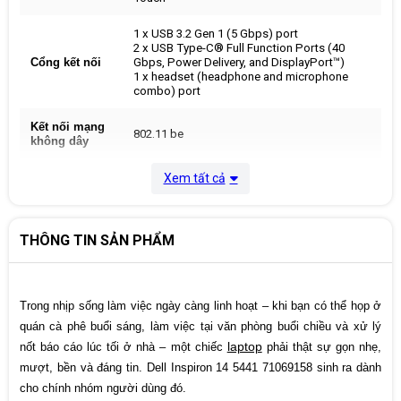
1 x USB 3.2 Gen 1 (5 Gbps) port
2 x USB Type-C® Full Function Ports (40
Cổng kết nối
Gbps, Power Delivery, and DisplayPort™)
1 x headset (headphone and microphone
combo) port
Kết nối mạng
802.11 be
không dây
Xem tất cả
Pin
3Cell 54Wh
Windows 11 Home SL + OfficeHS24 + Office
Hệ điều hành
365
THÔNG TIN SẢN PHẨM
Màu sắc
Xám
Trong nhịp sống làm việc ngày càng linh hoạt – khi bạn có thể họp ở
Kích thước
314 x 223 x 16 mm
quán cà phê buổi sáng, làm việc tại văn phòng buổi chiều và xử lý
laptop
nốt báo cáo lúc tối ở nhà – một chiếc
phải thật sự gọn nhẹ,
Trọng lượng
1.53 kg
mượt, bền và đáng tin. Dell Inspiron 14 5441 71069158 sinh ra dành
cho chính nhóm người dùng đó.
Xuất xứ
China