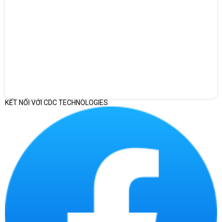
Bàn phím dễ gõ – trackpad rộng – pin đủ cho một ngày sử dụng
linh hoạt
KẾT NỐI VỚI CDC TECHNOLOGIES
Bàn phím trên Inspiron 14 5441 có hành trình phím êm và độ nảy tốt,
phù hợp cho người làm việc nhiều với Word, email, bảng tính.
Trackpad rộng, mượt và nhận diện chính xác khi thao tác. Thời
lượng pin đủ để sử dụng một buổi dài làm việc văn phòng hoặc học
tập, đặc biệt phù hợp với những ai thường xuyên di chuyển hoặc
mang máy theo cả ngày.
Độ hoàn thiện và độ bền – ưu điểm quen thuộc của laptop Dell
Dù thuộc phân khúc phổ thông, Inspiron 14 5441 vẫn thừa hưởng sự
ổn định và độ bền lâu dài đặc trưng của Dell. Máy ít nóng khi sử