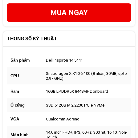
MUA NGAY
THÔNG SỐ KỸ THUẬT
Sản phẩm
Dell Inspiron 14 5441
Snapdragon X X1-26-100 (8 nhân, 30MB, upto
CPU
2.97 GHz)
Ram
16GB LPDDR5X 8448MHz onboard
Ổ cứng
SSD 512GB M.2 2230 PCIe NVMe
VGA
Qualcomm Adreno
14.0 inch FHD+, IPS, 60Hz, 300 nit, 16:10, Non-
Màn hình
Touch