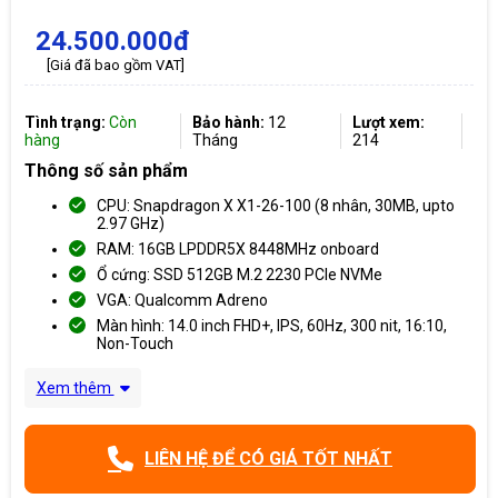
24.500.000đ
[Giá đã bao gồm VAT]
Tình trạng:
Còn
Bảo hành:
12
Lượt xem:
hàng
Tháng
214
Thông số sản phẩm
CPU: Snapdragon X X1-26-100 (8 nhân, 30MB, upto
2.97 GHz)
RAM: 16GB LPDDR5X 8448MHz onboard
Ổ cứng: SSD 512GB M.2 2230 PCIe NVMe
VGA: Qualcomm Adreno
Màn hình: 14.0 inch FHD+, IPS, 60Hz, 300 nit, 16:10,
Non-Touch
Xem thêm
LIÊN HỆ ĐỂ CÓ GIÁ TỐT NHẤT