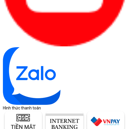
Phần mềm đi kèm – tối ưu trải nghiệm làm việc ngay từ
ngày đầu
Windows bản quyền
Dell Inspiron 14 5441 được cài sẵn
(tùy cấu
hình cụ thể), giúp người dùng có thể sử dụng ngay sau khi mở máy
mà không cần cài đặt thêm hệ điều hành. Đây là yếu tố quan trọng,
đặc biệt với người dùng không chuyên về kỹ thuật hoặc doanh
nghiệp cần triển khai nhanh.
Hình thức thanh toán
Bên cạnh đó, Dell còn tích hợp sẵn một số phần mềm tiện ích giúp
Dell SupportAssist
tối ưu trải nghiệm sử dụng.
cho phép tự động
kiểm tra tình trạng phần cứng, cập nhật driver và cảnh báo sớm các