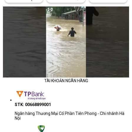
vấn đề có thể phát sinh, giúp người dùng chủ động hơn trong việc
Dell Update
bảo trì máy.
hỗ trợ cập nhật BIOS và driver chính
thống, đảm bảo hệ thống luôn hoạt động ổn định và tương thích tốt
với Windows.
Đối với nhu cầu học tập và làm việc, người dùng có thể dễ dàng cài
đặt thêm bộ Microsoft Office, phần mềm họp trực tuyến hoặc các
công cụ làm việc doanh nghiệp. Máy tính CDC sẵn sàng hỗ trợ cài
đặt phần mềm cơ bản, tối ưu hệ thống và kiểm tra toàn bộ máy
trước khi bàn giao, giúp người dùng yên tâm sử dụng ngay từ ngày
đầu tiên.
Đánh giá tổng quan – laptop 14 inch đáng tin cậy cho dân văn
TÀI KHOẢN NGÂN HÀNG
phòng và học sinh – sinh viên
Dell Inspiron 14 5441 71069158 là lựa chọn lý tưởng cho người dùng
cần một chiếc máy nhỏ gọn, bền, pin tốt và đủ mạnh cho công việc
STK: 00668899001
mỗi ngày. Nó không hướng đến hiệu năng quá cao hay đồ họa nặng,
Ngân hàng Thương Mại Cổ Phần Tiên Phong - Chi nhánh Hà
mà tập trung vào trải nghiệm ổn định, mượt và dễ sử dụng — đúng
Nội
thứ mà dân văn phòng, học sinh – sinh viên thực sự cần. Trong tầm
giá, đây là chiếc laptop “lành”, đẹp và bền, phù hợp cho cả người