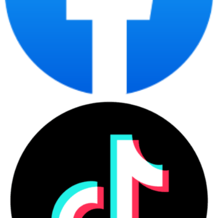
dụng tác vụ nhẹ, linh kiện ổn định và hiếm phát sinh lỗi vặt. Đây là
laptop phù hợp cho người cần một thiết bị tin cậy, sử dụng liên tục
nhiều năm mà không lo xuống cấp nhanh.
Chính sách bảo hành – điểm mạnh lâu dài của laptop Dell
Một trong những lý do khiến nhiều người dùng yên tâm lựa chọn Dell
chính sách bảo hành rõ ràng và ổn định
chính là
. Với Dell
bảo hành chính hãng 12
Inspiron 14 5441, máy được hưởng
tháng
theo tiêu chuẩn Dell Việt Nam. Người dùng có thể dễ dàng
kiểm tra tình trạng bảo hành thông qua Service Tag trực tiếp trên
website của Dell, đảm bảo minh bạch và chính xác.
Trong quá trình sử dụng, nếu phát sinh lỗi phần cứng do nhà sản
xuất, sản phẩm sẽ được tiếp nhận và xử lý tại các trung tâm ủy
quyền của Dell trên toàn quốc. Đây là lợi thế rất lớn so với nhiều
thương hiệu phổ thông khác, đặc biệt phù hợp với người dùng văn
phòng, sinh viên hoặc doanh nghiệp cần sự ổn định lâu dài. Khi mua
tại Máy tính CDC, khách hàng còn được hỗ trợ kiểm tra tình trạng
bảo hành, tư vấn nâng cấp phù hợp mà không ảnh hưởng đến quyền
lợi chính hãng.