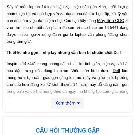
Đây là mẫu laptop 14 inch hiện đại, hiệu năng ổn định, chất lượng
Bảo hành
12 Tháng
hoàn thiện tốt và phù hợp với đa dạng nhu cầu từ học tập, xử lý văn
Máy tính CDC
bản đến làm việc đa nhiệm nhẹ. Các bạn hãy cùng
đi
vào tìm hiểu chi tiết sản phẩm để xem vì sao Inspiron 14 5441 đang
được nhiều người dùng đánh giá là laptop văn phòng “đáng chọn
trong tầm giá”.
Thiết kế nhỏ gọn – nhẹ tay nhưng vẫn bền bỉ chuẩn chất Dell
Inspiron 14 5441 mang phong cách thiết kế tinh giản, hiện đại và hài
Dell
hòa đặc trưng của dòng Inspiron. Viền màn hình được
làm
mỏng hơn, tạo cảm giác gọn gàng khi mở máy và giúp thiết bị trông
cao cấp hơn đáng kể. Ở kích thước 14 inch, máy dễ dàng nằm gọn
trong balo và có thể mang theo cả ngày mà không tạo cảm giác nặng
nề.
Xem thêm
Chất liệu nhựa cao cấp kết hợp khung máy chắc chắn giúp Inspiron
14 5441 giữ được độ bền tốt khi sử dụng lâu dài. Đây là một ưu
điểm lớn của laptop Dell: dù ở phân khúc phổ thông, máy vẫn mang
CÂU HỎI THƯỜNG GẶP
lại cảm giác an tâm khi sử dụng liên tục trong môi trường công việc