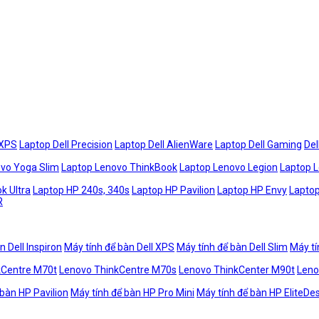
 XPS
Laptop Dell Precision
Laptop Dell AlienWare
Laptop Dell Gaming
Del
vo Yoga Slim
Laptop Lenovo ThinkBook
Laptop Lenovo Legion
Laptop 
k Ultra
Laptop HP 240s, 340s
Laptop HP Pavilion
Laptop HP Envy
Laptop
R
n Dell Inspiron
Máy tính để bàn Dell XPS
Máy tính để bàn Dell Slim
Máy tí
kCentre M70t
Lenovo ThinkCentre M70s
Lenovo ThinkCenter M90t
Leno
 bàn HP Pavilion
Máy tính để bàn HP Pro Mini
Máy tính để bàn HP EliteDe