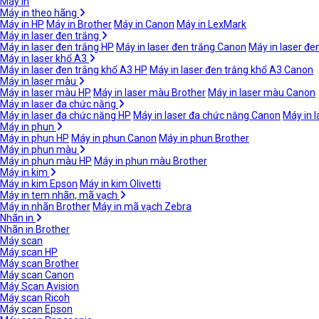
Máy in
Máy in theo hãng
Máy in HP
Máy in Brother
Máy in Canon
Máy in LexMark
Máy in laser đen trắng
Máy in laser đen trắng HP
Máy in laser đen trắng Canon
Máy in laser đe
Máy in laser khổ A3
Máy in laser đen trắng khổ A3 HP
Máy in laser đen trắng khổ A3 Canon
Máy in laser màu
Máy in laser màu HP
Máy in laser màu Brother
Máy in laser màu Canon
Máy in laser đa chức năng
Máy in laser đa chức năng HP
Máy in laser đa chức năng Canon
Máy in 
Máy in phun
Máy in phun HP
Máy in phun Canon
Máy in phun Brother
Máy in phun màu
Máy in phun màu HP
Máy in phun màu Brother
Máy in kim
Máy in kim Epson
Máy in kim Olivetti
Máy in tem nhãn, mã vạch
Máy in nhãn Brother
Máy in mã vạch Zebra
Nhãn in
Nhãn in Brother
Máy scan
Máy scan HP
Máy scan Brother
Máy scan Canon
Máy Scan Avision
Máy scan Ricoh
Máy scan Epson