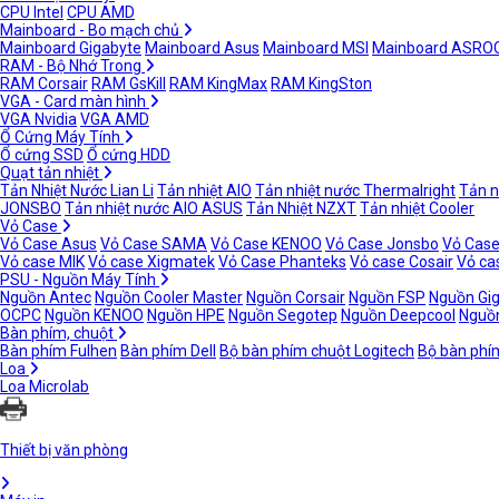
CPU Intel
CPU AMD
Mainboard - Bo mạch chủ
Mainboard Gigabyte
Mainboard Asus
Mainboard MSI
Mainboard ASRO
RAM - Bộ Nhớ Trong
RAM Corsair
RAM GsKill
RAM KingMax
RAM KingSton
VGA - Card màn hình
VGA Nvidia
VGA AMD
Ổ Cứng Máy Tính
Ổ cứng SSD
Ổ cứng HDD
Quạt tản nhiệt
Tản Nhiệt Nước Lian Li
Tản nhiệt AIO
Tản nhiệt nước Thermalright
Tản n
JONSBO
Tản nhiệt nước AIO ASUS
Tản Nhiệt NZXT
Tản nhiệt Cooler
Vỏ Case
Vỏ Case Asus
Vỏ Case SAMA
Vỏ Case KENOO
Vỏ Case Jonsbo
Vỏ Case
Vỏ case MIK
Vỏ case Xigmatek
Vỏ Case Phanteks
Vỏ case Cosair
Vỏ ca
PSU - Nguồn Máy Tính
Nguồn Antec
Nguồn Cooler Master
Nguồn Corsair
Nguồn FSP
Nguồn Gi
OCPC
Nguồn KENOO
Nguồn HPE
Nguồn Segotep
Nguồn Deepcool
Nguồn
Bàn phím, chuột
Bàn phím Fulhen
Bàn phím Dell
Bộ bàn phím chuột Logitech
Bộ bàn phí
Loa
Loa Microlab
Thiết bị văn phòng