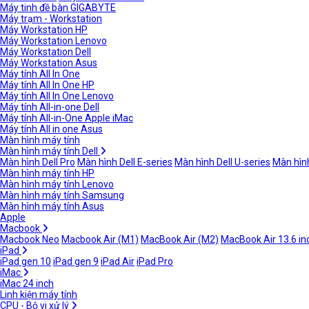
Máy tinh đề bàn GIGABYTE
Máy trạm - Workstation
Máy Workstation HP
Máy Workstation Lenovo
Máy Workstation Dell
Máy Workstation Asus
Máy tính All In One
Máy tính All In One HP
Máy tính All In One Lenovo
Máy tính All-in-one Dell
Máy tính All-in-One Apple iMac
Máy tính All in one Asus
Màn hình máy tính
Màn hình máy tính Dell
Màn hình Dell Pro
Màn hình Dell E-series
Màn hình Dell U-series
Màn hình
Màn hình máy tính HP
Màn hình máy tính Lenovo
Màn hình máy tính Samsung
Màn hình máy tính Asus
Apple
Macbook
Macbook Neo
Macbook Air (M1)
MacBook Air (M2)
MacBook Air 13.6 in
iPad
iPad gen 10
iPad gen 9
iPad Air
iPad Pro
iMac
iMac 24 inch
Linh kiện máy tính
CPU - Bộ vi xử lý