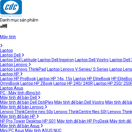
Danh mục sản phẩm
Máy tính
Laptop
Laptop Dell
Laptop Dell Latitude
Laptop Dell Inspiron
Laptop Dell Vostro
Laptop Dell
Laptop Lenovo
Laptop Lenovo ThinkPad
Laptop Lenovo V Series/ S Series
Laptop Leno
Laptop HP
Laptop HP ProBook
Laptop HP 14s, 15s
Laptop HP EliteBook
HP EliteBoo
OmniBook
Laptop HP ZBook
Laptop HP 240/ 240R
Laptop HP 250/ 250
Laptop Asus
PC - Máy tính đồng bộ
Máy tính để bàn Dell
Máy tính để bàn Dell OptiPlex
Máy tính để bàn Dell Vostro
Máy tính để bà
Máy tính để bàn Lenovo
Lenovo ThinkCentre neo 50s
Lenovo ThinkCentre Neo 50t
Lenovo Thin
Máy tính để bàn HP
HP Pro Tower
Desktop HP S01
Máy tính để bàn HP ProDesk
Máy tính để
Máy tính để bàn Asus
Mini PC Asus
Máy tính ASUS NUC