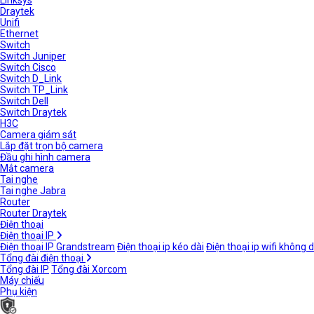
Linksys
Draytek
Unifi
Ethernet
Switch
Switch Juniper
Switch Cisco
Switch D_Link
Switch TP_Link
Switch Dell
Switch Draytek
H3C
Camera giám sát
Lắp đặt trọn bộ camera
Đầu ghi hình camera
Mắt camera
Tai nghe
Tai nghe Jabra
Router
Router Draytek
Điện thoại
Điện thoại IP
Điện thoại IP Grandstream
Điện thoại ip kéo dài
Điện thoại ip wifi không 
Tổng đài điện thoại
Tổng đài IP
Tổng đài Xorcom
Máy chiếu
Phụ kiện