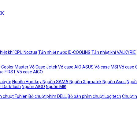
CK
hiệt khí CPU Noctua
Tản nhiệt nước ID-COOLING
Tản nhiệt khí VALKYRIE
 Cooler Master
Vỏ Case Jetek
Vỏ case AIO ASUS
Vỏ case MSI
Vỏ case
se FIRST
Vỏ case AIGO
gabyte
Nguồn Huntkey
Nguồn SAMA
Nguồn Xigmatek
Nguồn Asus
Nguồ
 Darkflash
Nguồn AIGO
Nguồn MIK
m chuột Fuhlen
Bộ chuột phím DELL
Bộ bàn phím chuột Logitech
Chuột m