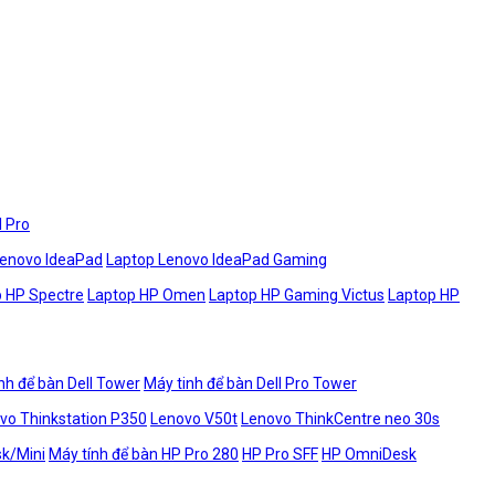
l Pro
Lenovo IdeaPad
Laptop Lenovo IdeaPad Gaming
 HP Spectre
Laptop HP Omen
Laptop HP Gaming Victus
Laptop HP
nh để bàn Dell Tower
Máy tinh để bàn Dell Pro Tower
vo Thinkstation P350
Lenovo V50t
Lenovo ThinkCentre neo 30s
sk/Mini
Máy tính để bàn HP Pro 280
HP Pro SFF
HP OmniDesk