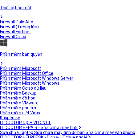
Thiết bị bảo mật
Firewall Palo Alto
Firewall (Tường lửa)
Firewall Fortinet
Firewall Cisco
Phần mềm bản quyền
Phần mềm Microsoft
Phần mềm Microsoft Office
Phần mềm Microsoft Windows Server
Phần mềm Microsoft Windows
Phần mềm Cơ sở dữ liệu
Phần mềm Backup
Phần mềm đồ họa
Phần mềm VMware
Phần mềm phụ trợ
Phần mềm diệt Virus
Kaspersky
IT DOCTOR DỊCH VỤ CNTT
IT DOCTOR REPAIR - Sửa chữa máy tính
Sửa chữa Laptop
Sửa chữa máy tính để bàn
Sửa chữa máy văn phòng
IT DOCTOR HELPDESK - Dịch vụ IT thuê ngoài