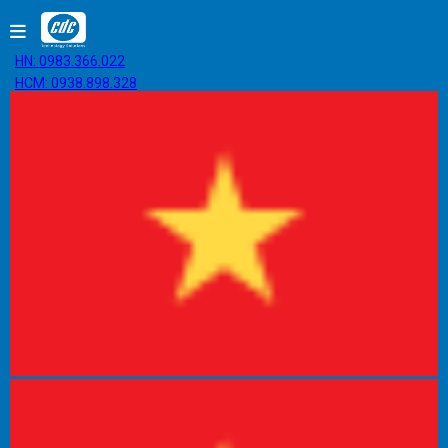
HN: 0983.366.022
HCM: 0938.898.328