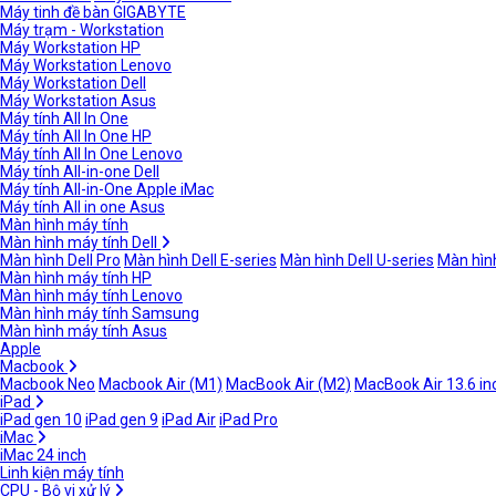
Máy tinh đề bàn GIGABYTE
Máy trạm - Workstation
Máy Workstation HP
Máy Workstation Lenovo
Máy Workstation Dell
Máy Workstation Asus
Máy tính All In One
Máy tính All In One HP
Máy tính All In One Lenovo
Máy tính All-in-one Dell
Máy tính All-in-One Apple iMac
Máy tính All in one Asus
Màn hình máy tính
Màn hình máy tính Dell
Màn hình Dell Pro
Màn hình Dell E-series
Màn hình Dell U-series
Màn hình
Màn hình máy tính HP
Màn hình máy tính Lenovo
Màn hình máy tính Samsung
Màn hình máy tính Asus
Apple
Macbook
Macbook Neo
Macbook Air (M1)
MacBook Air (M2)
MacBook Air 13.6 in
iPad
iPad gen 10
iPad gen 9
iPad Air
iPad Pro
iMac
iMac 24 inch
Linh kiện máy tính
CPU - Bộ vi xử lý