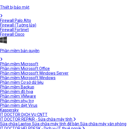
Thiết bị bảo mật
Firewall Palo Alto
Firewall (Tường lửa)
Firewall Fortinet
Firewall Cisco
Phần mềm bản quyền
Phần mềm Microsoft
Phần mềm Microsoft Office
Phần mềm Microsoft Windows Server
Phần mềm Microsoft Windows
Phần mềm Cơ sở dữ liệu
Phần mềm Backup
Phần mềm đồ họa
Phần mềm VMware
Phần mềm phụ trợ
Phần mềm diệt Virus
Kaspersky
IT DOCTOR DỊCH VỤ CNTT
IT DOCTOR REPAIR - Sửa chữa máy tính
Sửa chữa Laptop
Sửa chữa máy tính để bàn
Sửa chữa máy văn phòng
IT DOCTOR HELPDESK - Dịch vụ IT thuê ngoài