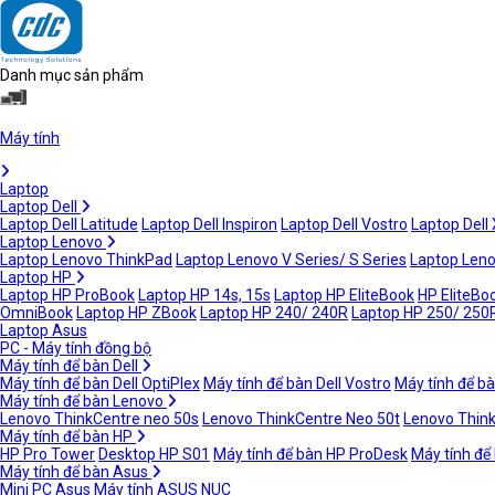
Danh mục sản phẩm
Máy tính
Laptop
Laptop Dell
Laptop Dell Latitude
Laptop Dell Inspiron
Laptop Dell Vostro
Laptop Dell
Laptop Lenovo
Laptop Lenovo ThinkPad
Laptop Lenovo V Series/ S Series
Laptop Leno
Laptop HP
Laptop HP ProBook
Laptop HP 14s, 15s
Laptop HP EliteBook
HP EliteBoo
OmniBook
Laptop HP ZBook
Laptop HP 240/ 240R
Laptop HP 250/ 250
Laptop Asus
PC - Máy tính đồng bộ
Máy tính để bàn Dell
Máy tính để bàn Dell OptiPlex
Máy tính để bàn Dell Vostro
Máy tính để bà
Máy tính để bàn Lenovo
Lenovo ThinkCentre neo 50s
Lenovo ThinkCentre Neo 50t
Lenovo Thin
Máy tính để bàn HP
HP Pro Tower
Desktop HP S01
Máy tính để bàn HP ProDesk
Máy tính để
Máy tính để bàn Asus
Mini PC Asus
Máy tính ASUS NUC