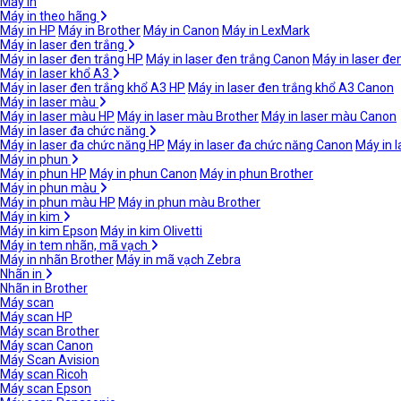
Máy in
Máy in theo hãng
Máy in HP
Máy in Brother
Máy in Canon
Máy in LexMark
Máy in laser đen trắng
Máy in laser đen trắng HP
Máy in laser đen trắng Canon
Máy in laser đe
Máy in laser khổ A3
Máy in laser đen trắng khổ A3 HP
Máy in laser đen trắng khổ A3 Canon
Máy in laser màu
Máy in laser màu HP
Máy in laser màu Brother
Máy in laser màu Canon
Máy in laser đa chức năng
Máy in laser đa chức năng HP
Máy in laser đa chức năng Canon
Máy in 
Máy in phun
Máy in phun HP
Máy in phun Canon
Máy in phun Brother
Máy in phun màu
Máy in phun màu HP
Máy in phun màu Brother
Máy in kim
Máy in kim Epson
Máy in kim Olivetti
Máy in tem nhãn, mã vạch
Máy in nhãn Brother
Máy in mã vạch Zebra
Nhãn in
Nhãn in Brother
Máy scan
Máy scan HP
Máy scan Brother
Máy scan Canon
Máy Scan Avision
Máy scan Ricoh
Máy scan Epson