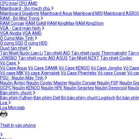
CPU Intel
CPU AMD
Mainboard - Bo mạch chủ
Mainboard Gigabyte
Mainboard Asus
Mainboard MSI
Mainboard ASRO
RAM - Bộ Nhớ Trong
RAM Corsair
RAM GsKill
RAM KingMax
RAM KingSton
VGA - Card màn hình
VGA Nvidia
VGA AMD
Ổ Cứng Máy Tính
Ổ cứng SSD
Ổ cứng HDD
Quạt tản nhiệt
Tản Nhiệt Nước Lian Li
Tản nhiệt AIO
Tản nhiệt nước Thermalright
Tản n
JONSBO
Tản nhiệt nước AIO ASUS
Tản Nhiệt NZXT
Tản nhiệt Cooler
Vỏ Case
Vỏ Case Asus
Vỏ Case SAMA
Vỏ Case KENOO
Vỏ Case Jonsbo
Vỏ Case
Vỏ case MIK
Vỏ case Xigmatek
Vỏ Case Phanteks
Vỏ case Cosair
Vỏ ca
PSU - Nguồn Máy Tính
Nguồn Antec
Nguồn Cooler Master
Nguồn Corsair
Nguồn FSP
Nguồn Gi
OCPC
Nguồn KENOO
Nguồn HPE
Nguồn Segotep
Nguồn Deepcool
Nguồn
Bàn phím, chuột
Bàn phím Fulhen
Bàn phím Dell
Bộ bàn phím chuột Logitech
Bộ bàn phí
Loa
Loa Microlab
Thiết bị văn phòng