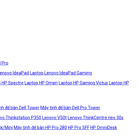
l Pro
Lenovo IdeaPad
Laptop Lenovo IdeaPad Gaming
 HP Spectre
Laptop HP Omen
Laptop HP Gaming Victus
Laptop HP
nh để bàn Dell Tower
Máy tinh để bàn Dell Pro Tower
vo Thinkstation P350
Lenovo V50t
Lenovo ThinkCentre neo 30s
sk/Mini
Máy tính để bàn HP Pro 280
HP Pro SFF
HP OmniDesk