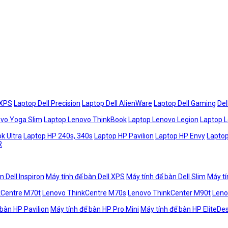
 XPS
Laptop Dell Precision
Laptop Dell AlienWare
Laptop Dell Gaming
Del
vo Yoga Slim
Laptop Lenovo ThinkBook
Laptop Lenovo Legion
Laptop 
k Ultra
Laptop HP 240s, 340s
Laptop HP Pavilion
Laptop HP Envy
Laptop
R
n Dell Inspiron
Máy tính để bàn Dell XPS
Máy tính để bàn Dell Slim
Máy tí
kCentre M70t
Lenovo ThinkCentre M70s
Lenovo ThinkCenter M90t
Leno
 bàn HP Pavilion
Máy tính để bàn HP Pro Mini
Máy tính để bàn HP EliteDe