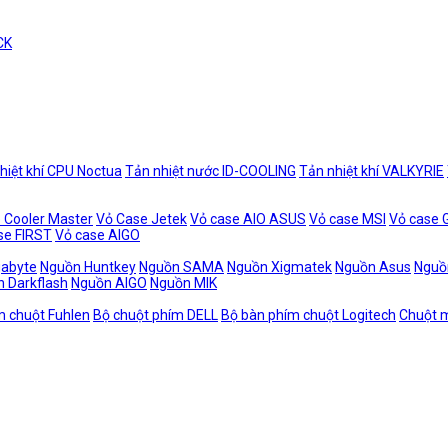
CK
hiệt khí CPU Noctua
Tản nhiệt nước ID-COOLING
Tản nhiệt khí VALKYRIE
 Cooler Master
Vỏ Case Jetek
Vỏ case AIO ASUS
Vỏ case MSI
Vỏ case
se FIRST
Vỏ case AIGO
gabyte
Nguồn Huntkey
Nguồn SAMA
Nguồn Xigmatek
Nguồn Asus
Nguồ
 Darkflash
Nguồn AIGO
Nguồn MIK
m chuột Fuhlen
Bộ chuột phím DELL
Bộ bàn phím chuột Logitech
Chuột m