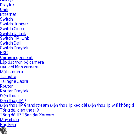
Linksys
Draytek
Unifi
Ethernet
Switch
Switch Juniper
Switch Cisco
Switch D_Link
Switch TP_Link
Switch Dell
Switch Draytek
H3C
Camera giám sát
Lắp đặt trọn bộ camera
Đầu ghi hình camera
Mắt camera
Tai nghe
Tai nghe Jabra
Router
Router Draytek
Điện thoại
Điện thoại IP
Điện thoại IP Grandstream
Điện thoại ip kéo dài
Điện thoại ip wifi không 
Tổng đài điện thoại
Tổng đài IP
Tổng đài Xorcom
Máy chiếu
Phụ kiện