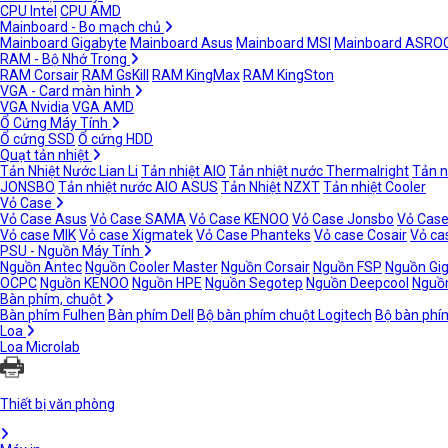
CPU Intel
CPU AMD
Mainboard - Bo mạch chủ
Mainboard Gigabyte
Mainboard Asus
Mainboard MSI
Mainboard ASRO
RAM - Bộ Nhớ Trong
RAM Corsair
RAM GsKill
RAM KingMax
RAM KingSton
VGA - Card màn hình
VGA Nvidia
VGA AMD
Ổ Cứng Máy Tính
Ổ cứng SSD
Ổ cứng HDD
Quạt tản nhiệt
Tản Nhiệt Nước Lian Li
Tản nhiệt AIO
Tản nhiệt nước Thermalright
Tản n
JONSBO
Tản nhiệt nước AIO ASUS
Tản Nhiệt NZXT
Tản nhiệt Cooler
Vỏ Case
Vỏ Case Asus
Vỏ Case SAMA
Vỏ Case KENOO
Vỏ Case Jonsbo
Vỏ Case
Vỏ case MIK
Vỏ case Xigmatek
Vỏ Case Phanteks
Vỏ case Cosair
Vỏ ca
PSU - Nguồn Máy Tính
Nguồn Antec
Nguồn Cooler Master
Nguồn Corsair
Nguồn FSP
Nguồn Gi
OCPC
Nguồn KENOO
Nguồn HPE
Nguồn Segotep
Nguồn Deepcool
Nguồn
Bàn phím, chuột
Bàn phím Fulhen
Bàn phím Dell
Bộ bàn phím chuột Logitech
Bộ bàn phí
Loa
Loa Microlab
Thiết bị văn phòng