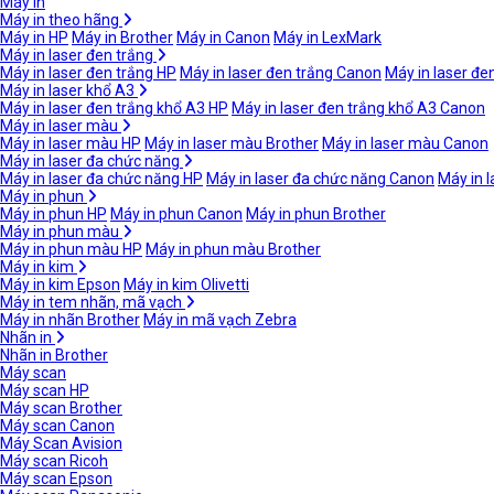
Máy in
Máy in theo hãng
Máy in HP
Máy in Brother
Máy in Canon
Máy in LexMark
Máy in laser đen trắng
Máy in laser đen trắng HP
Máy in laser đen trắng Canon
Máy in laser đe
Máy in laser khổ A3
Máy in laser đen trắng khổ A3 HP
Máy in laser đen trắng khổ A3 Canon
Máy in laser màu
Máy in laser màu HP
Máy in laser màu Brother
Máy in laser màu Canon
Máy in laser đa chức năng
Máy in laser đa chức năng HP
Máy in laser đa chức năng Canon
Máy in 
Máy in phun
Máy in phun HP
Máy in phun Canon
Máy in phun Brother
Máy in phun màu
Máy in phun màu HP
Máy in phun màu Brother
Máy in kim
Máy in kim Epson
Máy in kim Olivetti
Máy in tem nhãn, mã vạch
Máy in nhãn Brother
Máy in mã vạch Zebra
Nhãn in
Nhãn in Brother
Máy scan
Máy scan HP
Máy scan Brother
Máy scan Canon
Máy Scan Avision
Máy scan Ricoh
Máy scan Epson