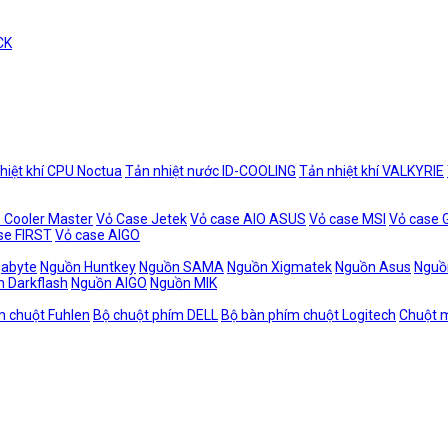
CK
hiệt khí CPU Noctua
Tản nhiệt nước ID-COOLING
Tản nhiệt khí VALKYRIE
 Cooler Master
Vỏ Case Jetek
Vỏ case AIO ASUS
Vỏ case MSI
Vỏ case
se FIRST
Vỏ case AIGO
gabyte
Nguồn Huntkey
Nguồn SAMA
Nguồn Xigmatek
Nguồn Asus
Nguồ
 Darkflash
Nguồn AIGO
Nguồn MIK
m chuột Fuhlen
Bộ chuột phím DELL
Bộ bàn phím chuột Logitech
Chuột m