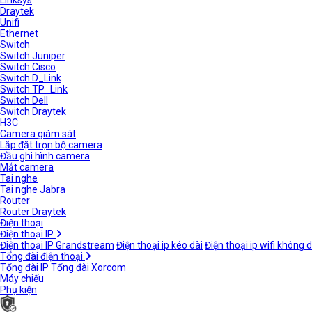
Linksys
Draytek
Unifi
Ethernet
Switch
Switch Juniper
Switch Cisco
Switch D_Link
Switch TP_Link
Switch Dell
Switch Draytek
H3C
Camera giám sát
Lắp đặt trọn bộ camera
Đầu ghi hình camera
Mắt camera
Tai nghe
Tai nghe Jabra
Router
Router Draytek
Điện thoại
Điện thoại IP
Điện thoại IP Grandstream
Điện thoại ip kéo dài
Điện thoại ip wifi không 
Tổng đài điện thoại
Tổng đài IP
Tổng đài Xorcom
Máy chiếu
Phụ kiện