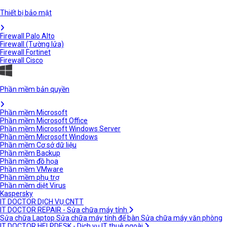
Thiết bị bảo mật
Firewall Palo Alto
Firewall (Tường lửa)
Firewall Fortinet
Firewall Cisco
Phần mềm bản quyền
Phần mềm Microsoft
Phần mềm Microsoft Office
Phần mềm Microsoft Windows Server
Phần mềm Microsoft Windows
Phần mềm Cơ sở dữ liệu
Phần mềm Backup
Phần mềm đồ họa
Phần mềm VMware
Phần mềm phụ trợ
Phần mềm diệt Virus
Kaspersky
IT DOCTOR DỊCH VỤ CNTT
IT DOCTOR REPAIR - Sửa chữa máy tính
Sửa chữa Laptop
Sửa chữa máy tính để bàn
Sửa chữa máy văn phòng
IT DOCTOR HELPDESK - Dịch vụ IT thuê ngoài