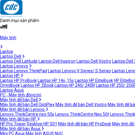
Danh mục sản phẩm
Máy tính
Laptop
Laptop Dell
Laptop Dell Latitude
Laptop Dell Inspiron
Laptop Dell Vostro
Laptop Dell
Laptop Lenovo
Laptop Lenovo ThinkPad
Laptop Lenovo V Series/ S Series
Laptop Leno
Laptop HP
Laptop HP ProBook
Laptop HP 14s, 15s
Laptop HP EliteBook
HP EliteBoo
OmniBook
Laptop HP ZBook
Laptop HP 240/ 240R
Laptop HP 250/ 250
Laptop Asus
PC - Máy tính đồng bộ
Máy tính để bàn Dell
Máy tính để bàn Dell OptiPlex
Máy tính để bàn Dell Vostro
Máy tính để bà
Máy tính để bàn Lenovo
Lenovo ThinkCentre neo 50s
Lenovo ThinkCentre Neo 50t
Lenovo Thin
Máy tính để bàn HP
HP Pro Tower
Desktop HP S01
Máy tính để bàn HP ProDesk
Máy tính để
Máy tính để bàn Asus
Mini PC Asus
Máy tính ASUS NUC