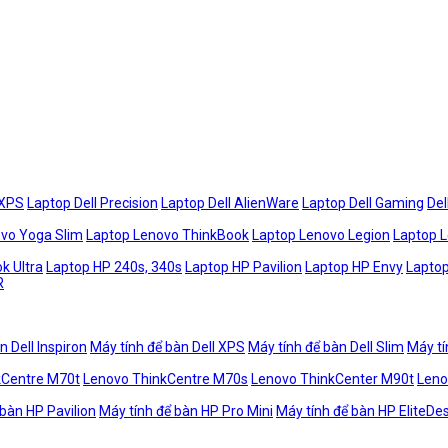
 XPS
Laptop Dell Precision
Laptop Dell AlienWare
Laptop Dell Gaming
Del
vo Yoga Slim
Laptop Lenovo ThinkBook
Laptop Lenovo Legion
Laptop 
k Ultra
Laptop HP 240s, 340s
Laptop HP Pavilion
Laptop HP Envy
Laptop
R
n Dell Inspiron
Máy tính để bàn Dell XPS
Máy tính để bàn Dell Slim
Máy tí
kCentre M70t
Lenovo ThinkCentre M70s
Lenovo ThinkCenter M90t
Leno
 bàn HP Pavilion
Máy tính để bàn HP Pro Mini
Máy tính để bàn HP EliteDe