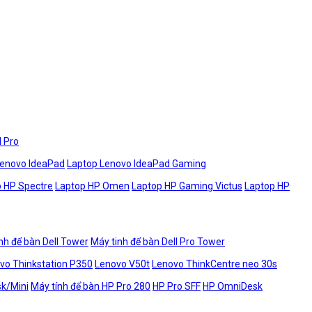
l Pro
Lenovo IdeaPad
Laptop Lenovo IdeaPad Gaming
 HP Spectre
Laptop HP Omen
Laptop HP Gaming Victus
Laptop HP
nh để bàn Dell Tower
Máy tinh để bàn Dell Pro Tower
vo Thinkstation P350
Lenovo V50t
Lenovo ThinkCentre neo 30s
sk/Mini
Máy tính để bàn HP Pro 280
HP Pro SFF
HP OmniDesk