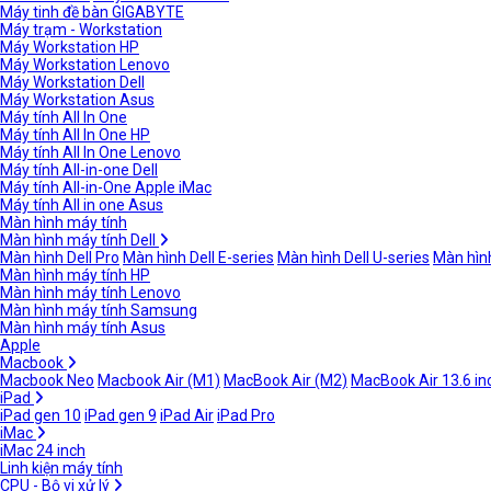
Máy tinh đề bàn GIGABYTE
Máy trạm - Workstation
Máy Workstation HP
Máy Workstation Lenovo
Máy Workstation Dell
Máy Workstation Asus
Máy tính All In One
Máy tính All In One HP
Máy tính All In One Lenovo
Máy tính All-in-one Dell
Máy tính All-in-One Apple iMac
Máy tính All in one Asus
Màn hình máy tính
Màn hình máy tính Dell
Màn hình Dell Pro
Màn hình Dell E-series
Màn hình Dell U-series
Màn hình
Màn hình máy tính HP
Màn hình máy tính Lenovo
Màn hình máy tính Samsung
Màn hình máy tính Asus
Apple
Macbook
Macbook Neo
Macbook Air (M1)
MacBook Air (M2)
MacBook Air 13.6 in
iPad
iPad gen 10
iPad gen 9
iPad Air
iPad Pro
iMac
iMac 24 inch
Linh kiện máy tính
CPU - Bộ vi xử lý