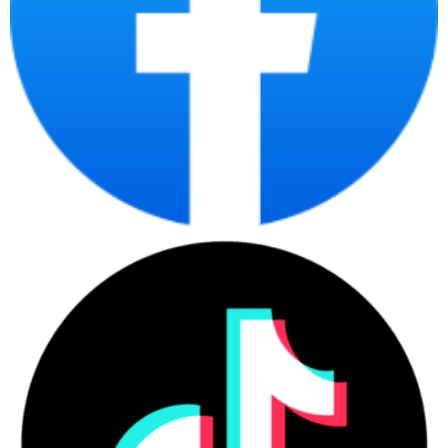
tình trạng hàng và nhận báo giá ưu đãi tốt nhất cho dòng Laptop
Dell Pro 14 PC14250 ngay hôm nay!