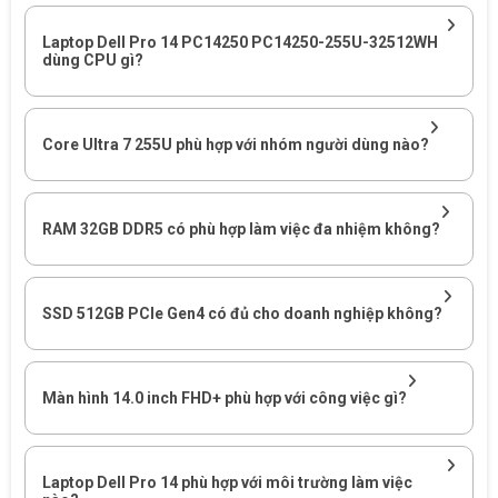
Laptop Dell Pro 14 PC14250 PC14250-255U-32512WH
dùng CPU gì?
Core Ultra 7 255U phù hợp với nhóm người dùng nào?
Trải Nghiệm Đa Nhiệm Không Giới Hạn Với 32GB RAM DDR5
RAM 32GB DDR5 có phù hợp làm việc đa nhiệm không?
- Điểm "đắt giá" nhất trên phiên bản PC14250-255U-32512WH
chính là dung lượng RAM lên tới 32GB chuẩn DDR5. Đây là mức
RAM cực khủng, gấp đôi tiêu chuẩn laptop văn phòng thông
SSD 512GB PCIe Gen4 có đủ cho doanh nghiệp không?
thường.
- Với 32GB RAM, máy cho phép bạn mở hàng trăm tab trình
Màn hình 14.0 inch FHD+ phù hợp với công việc gì?
duyệt Chrome, chạy cùng lúc nhiều phần mềm kế toán, công cụ
quản trị hệ thống, ảo hóa nhẹ hoặc xử lý các file Excel chứa hàng
triệu dòng dữ liệu (Big Data) một cách mượt mà tuyệt đối, loại bỏ
hoàn toàn hiện tượng giật lag hay tràn bộ nhớ.
Laptop Dell Pro 14 phù hợp với môi trường làm việc