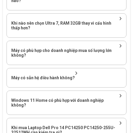
nào?
Kỷ Nguyên AI PC Thực Thụ Và Hệ Điều Hành Windows 11 Bảo
Mật
Khi nào nên chọn Ultra 7, RAM 32GB thay vì cấu hình
Nhờ tích hợp nhân xử lý trí tuệ nhân tạo NPU Intel AI Boost, Dell
thấp hơn?
Pro 14 có khả năng gánh vác các tính năng AI cục bộ một cách
dễ dàng. Máy được cài đặt sẵn
Windows
11 Home bản quyền,
phối hợp hoàn hảo với phần cứng để tăng tốc các tính năng
Máy có phù hợp cho doanh nghiệp mua số lượng lớn
thông minh như: Trợ lý ảo Copilot, tự động tối ưu hóa webcam,
không?
xóa phông nền cuộc gọi bằng phần cứng, mang lại trải nghiệm
làm việc chuyên nghiệp và bảo mật thông tin tuyệt đối cho doanh
nghiệp.
Máy có sẵn hệ điều hành không?
Windows 11 Home có phù hợp với doanh nghiệp
không?
Khi mua Laptop Dell Pro 14 PC14250 PC14250-255U-
32512WH cần kiểm tra gì?