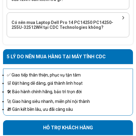
Có nên mua Laptop Dell Pro 14 PC14250 PC14250-
255U-32512WH tại CDC Technologies không?
5 LÝ DO NÊN MUA HÀNG TẠI MÁY TÍNH CDC
Ưu điểm
- Dung lượng RAM khổng lồ: 32GB DDR5 giúp máy không bao
✅ Giao tiếp thân thiện, phục vụ tận tâm
giờ sợ thiếu RAM trong vòng 5 năm tới.
🛒 Đặt hàng dễ dàng, giá thành linh hoạt
- Thời lượng pin ấn tượng: Chip Ultra dòng U cực kỳ tiết kiệm
🛠 Bảo hành chính hãng, bảo trì trọn đời
điện năng, giúp kéo dài thời gian làm việc không cần cắm sạc.
🚀 Giao hàng siêu nhanh, miễn phí nội thành
- Màn hình tỉ lệ vàng 16:10: Độ phân giải FHD+ cho không gian
🎁 Gắn kết bền lâu, ưu đãi càng sâu
hiển thị dọc rộng rãi hơn, hiển thị được nhiều dòng code hoặc dữ
liệu hơn màn hình 16:9 cũ.
HỖ TRỢ KHÁCH HÀNG
- Sẵn Windows bản quyền: Khui hộp là dùng được ngay, không