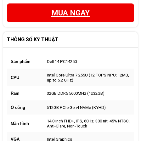
MUA NGAY
THÔNG SỐ KỸ THUẬT
Sản phẩm
Dell 14 PC14250
Intel Core Ultra 7 255U (12 TOPS NPU; 12MB,
CPU
up to 5.2 GHz)
Ram
32GB DDR5 5600MHz (1x32GB)
Ổ cứng
512GB PCIe Gen4 NVMe (KYHD)
14.0 inch FHD+, IPS, 60Hz, 300 nit, 45% NTSC,
Màn hình
Anti-Glare, Non-Touch
VGA
Intel Graphics