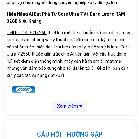
®
phục vụ nhóm người dùng chuyên nghiệp xử lý dữ liệu lớn.
1GbE/ Bluetooth
5.3
Hiệu Năng AI Bứt Phá Từ Core Ultra 7 Và Dung Lượng RAM
Hệ điều hành
Windows 11 Home
32GB Siêu Khủng
Màu sắc
Silver
Dell Pro 14 PC14250
thiết lập một tiêu chuẩn mới cho dòng máy
làm việc văn phòng và kỹ thuật nhờ cấu hình cực kỳ tối ưu cho
Pin
3cells 45Whr
các phần mềm hiện đại. Trái tim của máy là bộ vi xử lý Intel Core
Ultra 7 255U thuộc kiến trúc chip AI tiên tiến. Với cấu trúc dòng
Kích thước
20.37 mm 18.89 mm 313.70 mm 225.30 mm
"U" tiết kiệm điện thông minh, máy vận hành êm ái, mát mẻ
nhưng vẫn đảm bảo xung nhịp tối đa lên tới 5.1GHz khi bạn cần
Trọng lượng
1.35 kg
xử lý các tác vụ nặng đột xuất.
Xuất xứ
China
Bảo hành
12 Tháng
Xem thêm
CÂU HỎI THƯỜNG GẶP