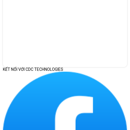
điện (Dòng U) + RAM khổng lồ (32GB)
. Đây là công cụ làm việc
lý tưởng cho:
📊
Dân Phân tích dữ liệu (Data/Business Analyst) & Kế
toán:
Cân mượt các file Excel hàng triệu dòng, chạy Power BI,
SQL, Tableau mà không lo tràn bộ nhớ hay treo máy.
💼
Quản lý & Doanh nhân đa nhiệm:
Những người có thói
quen mở 50-100 tab Chrome, vừa họp Zoom vừa chạy phần
mềm quản trị (ERP, CRM) khi đi công tác xa nhờ ưu điểm
pin
trâu, máy mát
.
KẾT NỐI VỚI CDC TECHNOLOGIES
💻
Lập trình viên (Web/Hệ thống):
Chạy tốt các công cụ
Docker, ảo hóa (Virtual Machines) nhẹ nhàng nhờ quỹ RAM rộng
rãi.
🛡️
Người thích "ăn chắc mặc bền":
Muốn mua một chiếc
máy vỏ nhôm sang trọng, cấu hình
32GB RAM sẵn có
giúp dùng
mượt mà trong 5–7 năm tới không lo lỗi thời.
📞 Liên hệ
CDC Technologies
để được tư vấn cấu hình, kiểm tra