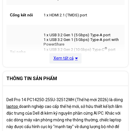
Cổng kết nối
1 x HDMI 2.1 (TMDS) port
1 x USB 3.2 Gen 1 (5 Gbps) Type-A port
1 x USB 3.2 Gen 1 (5 Gbps) Type-A port with
PowerShare
®
1 x USB 3.2 Gen 2 (10 Gbps) Type-C
port
Tai nghe
with DisplayPort™ Alt mode/Power Delivery
Xem tất cả
1 x Thunderbolt™ 4 (40 Gbps) port with
Power Delivery 3.1 & DisplayPort™ 2.1 Alt
®
Mode/USB Type-C
/USB4/Power Delivery
THÔNG TIN SẢN PHẨM
1080p at 30 fps FHD camera, Dual-array
Camera
microphones
Dell Pro 14 PC14250-255U-32512WH (Thế hệ mới 2026) là dòng
Stereo speakers with Waves
®
laptop
Audio
doanh nghiệp cao cấp thế hệ mới, sở hữu thiết kế lịch lãm
MaxxAudio
Pro, Intelligo, 2 W x 2 = 4 W
total
đặc trưng của Dell đi kèm kỷ nguyên phần cứng AI PC. Khác với
các dòng máy văn phòng mỏng nhẹ thông thường, chiếc laptop
®
Intel
Wi-Fi 6E (6 where 6E unavailable)
Kết nối mạng
này được cấu hình cực kỳ "mạnh tay" về dung lượng bộ nhớ để
AX211, 2x2, 802.11ax/ 1 x RJ45 Ethernet port,
không dây