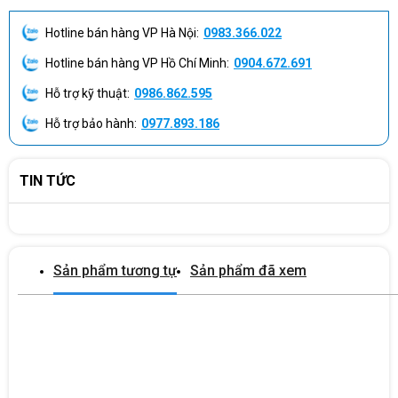
tốn chi phí và thời gian cài đặt hệ điều hành (khác với các bản
NoOS).
Hotline bán hàng VP Hà Nội:
0983.366.022
- Vỏ nhôm sang trọng: Đạt độ bền cao, tản nhiệt thụ động tốt và
Hotline bán hàng VP Hồ Chí Minh:
0904.672.691
mang lại diện mạo cao cấp khi mang đi gặp đối tác.
Hỗ trợ kỹ thuật:
0986.862.595
Nhược điểm
Hỗ trợ bảo hành:
0977.893.186
- Đồ họa ở mức đủ dùng: Khác với dòng chip H sử dụng card
Intel Arc mạnh mẽ, dòng chip U sử dụng Intel Graphics tiêu
TIN TỨC
chuẩn, chỉ tối ưu cho đồ họa văn phòng và thiết kế 2D cơ bản,
không phù hợp để chơi game nặng hoặc render video 4K chuyên
nghiệp.
- Ổ cứng 512GB ở mức vừa phải: Với cấu hình RAM 32GB rất
Sản phẩm tương tự
Sản phẩm đã xem
mạnh, nếu bạn làm việc với nhiều dữ liệu nặng thì ổ cứng 512GB
có thể sẽ nhanh đầy sau 1-2 năm sử dụng (tuy nhiên có thể nâng
cấp dễ dàng).
Dell Pro 14 PC14250 phù hợp Với Ai?
Chiếc laptop này sở hữu cấu hình đặc biệt:
Chip siêu tiết kiệm