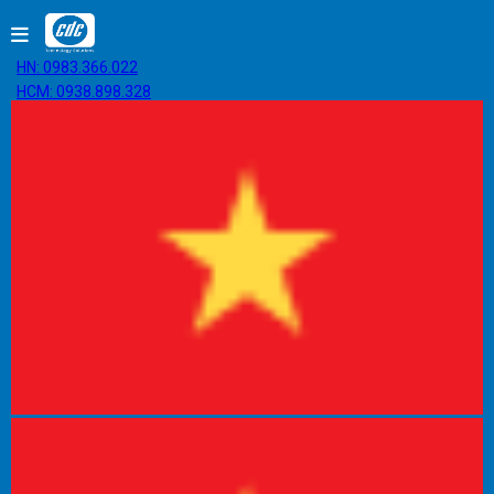
HN: 0983.366.022
HCM: 0938.898.328