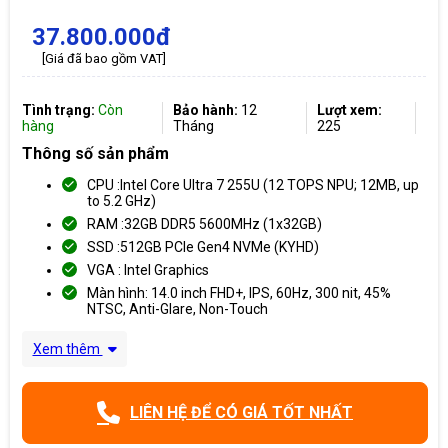
37.800.000đ
[Giá đã bao gồm VAT]
Tình trạng:
Còn
Bảo hành:
12
Lượt xem:
hàng
Tháng
225
Thông số sản phẩm
CPU :Intel Core Ultra 7 255U (12 TOPS NPU; 12MB, up
to 5.2 GHz)
RAM :32GB DDR5 5600MHz (1x32GB)
SSD :512GB PCIe Gen4 NVMe (KYHD)
VGA : Intel Graphics
Màn hình: 14.0 inch FHD+, IPS, 60Hz, 300 nit, 45%
NTSC, Anti-Glare, Non-Touch
Xem thêm
LIÊN HỆ ĐỂ CÓ GIÁ TỐT NHẤT