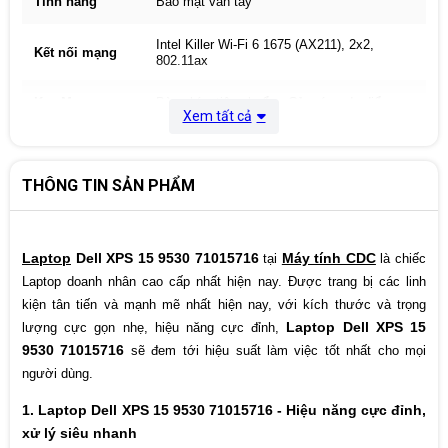
Tính năng
Bảo mật vân tay
Intel Killer Wi-Fi 6 1675 (AX211), 2x2,
Kết nối mạng
802.11ax
Key Mouse
Bàn phím tiêu chuẩn - Cảm ứng đa điểm
Xem tất cả
720p at 30 fps, HD camera
Webcam
Dual-array microphones
THÔNG TIN SẢN PHẨM
Windows 11 Home + Office Home Student
Hệ điều hành
2021
Laptop
Dell XPS 15 9530 71015716
Máy tính CDC
tại
là chiếc
Pin
6-Cell, 86 Whr
Laptop doanh nhân cao cấp nhất hiện nay. Được trang bị các linh
kiện tân tiến và mạnh mẽ nhất hiện nay, với kích thước và trọng
Height : 0.71 in. (18 mm)
Laptop Dell XPS 15
lượng cực gọn nhẹ, hiệu năng cực đỉnh,
Kích thước
Width: 13.57 in. (344.72 mm)
9530 71015716
Depth: 9.06 in. (230.14 mm)
sẽ đem tới hiệu suất làm việc tốt nhất cho mọi
người dùng.
Màu sắc
Silver
1. Laptop Dell XPS 15 9530 71015716 - Hiệu năng cực đỉnh,
xử lý siêu nhanh
Cân nặng
1.92 kg