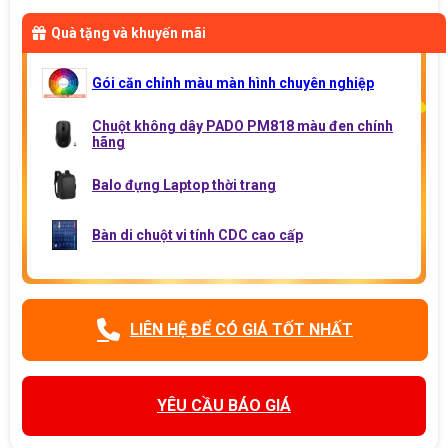
Quà tặng và khuyến mãi
Gói căn chỉnh màu màn hình chuyên nghiệp
Chuột không dây PADO PM818 màu đen chính
hãng
Balo đựng Laptop thời trang
Bàn di chuột vi tính CDC cao cấp
LIÊN HỆ ĐỂ CÓ GIÁ TỐT NHẤT
YÊU CẦU BÁO GIÁ