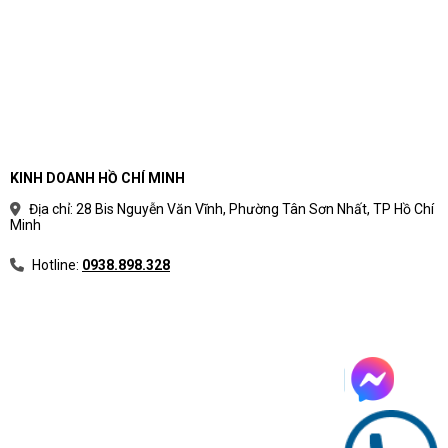
0983.366.022
Mua hàng qua số điện thoại hotline:
để
được gặp đội ngũ kỹ thuật viên tư vấn cụ thể và nhanh
nhất.
Máy Tính CDC
là một trong những nhà phân phối chính hãng được
DELL
ủy quyền bởi
. Chúng tôi cam kết về chất lượng cũng như giá
thành hợp lý, có lợi cho người dùng.
KINH DOANH HỒ CHÍ MINH
Công ty Cổ phần Vật tư và Thiết bị văn phòng CDC
Địa chỉ: 28 Bis Nguyễn Văn Vĩnh, Phường Tân Sơn Nhất, TP Hồ Chí
Trụ sở chính: C18, Lô 9, KĐTM. Định Công, P. Định Công, Q. Hoàng
Minh
Mai, TP. Hà Nội
Hotline:
0938.898.328
Hotline 1: 0983.366.022 (Hà Nội)
CN.HCM: 51/1 Giải Phóng, Phường 4, Quận Tân Bình, TP Hồ Chí
Minh
Hotline 2: 0904.672.691 (TP.HCM)
maytinhcdc.vn
Website:
https://www.facebook.com/maytinhcdc.vn/