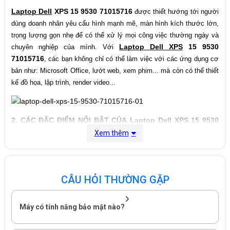
Laptop Dell
XPS 15 9530 71015716
được thiết hướng tới người
Xuất xứ
China
dùng doanh nhân yêu cấu hình mạnh mẽ, màn hình kích thước lớn,
trọng lượng gọn nhẹ để có thể xử lý mọi công việc thường ngày và
Bảo hành
12 Tháng
Laptop Dell XPS
15 9530
chuyên nghiệp của mình. Với
71015716
, các bạn không chỉ có thể làm việc với các ứng dụng cơ
bản như: Microsoft Office, lướt web, xem phim... mà còn có thể thiết
kế đồ họa, lập trình, render video...
2. CÁC ĐẶC ĐIỂM NỔI BẬT CỦA Laptop Dell XPS 15 9530
71015716
Xem thêm
2.1. Thiết kế
Laptop Dell XPS 15 9530 71015716
được thiết kế bằng vật
CÂU HỎI THƯỜNG GẶP
liệu nhựa cao cấp, giúp máy không chỉ có sự chắc chắc, bền bỉ,
cứng rắn mà còn có sự mềm mại, dẻo dai, uyển chuyển và linh
hoạt. Hơn nữa, với kích thước 18 x 344.72 x 230.14 mm, trọng
Máy có tính năng bảo mật nào?
lượng chỉ 1.92kg, các bạn có thể dễ dàng bỏ máy vào túi và
đem máy theo bên mình khắp mọi nơi để sử dụng mà không