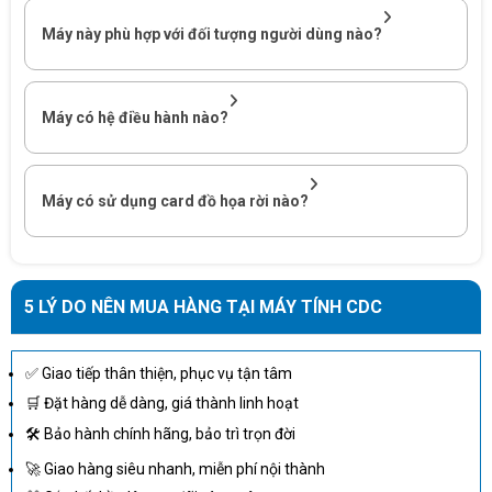
gặp phải bất kì khó khăn nào.
Máy này phù hợp với đối tượng người dùng nào?
2.2. Bàn phím
Laptop Dell XPS 15 9530 71015716
được trang bị bàn phím
Máy có hệ điều hành nào?
tiêu chuẩn với đầy đủ các phím số và phím chữ. Hành trình
phím tốt, có khoảng cách vừa đủ, độ nảy tốt và độ êm tay mỗi
khi gõ phím. Ngoài ra, bàn phím của
Laptop Dell XPS 15 9530
Máy có sử dụng card đồ họa rời nào?
71015716
còn tạo ra âm thanh nhỏ nhẹ mỗi khi nhấn phím giúp
mang đến thú vui, sự giải trí và thoải mái cho người dùng mỗi
khi sử dụng máy.
5 LÝ DO NÊN MUA HÀNG TẠI MÁY TÍNH CDC
✅ Giao tiếp thân thiện, phục vụ tận tâm
🛒 Đặt hàng dễ dàng, giá thành linh hoạt
🛠 Bảo hành chính hãng, bảo trì trọn đời
🚀 Giao hàng siêu nhanh, miễn phí nội thành