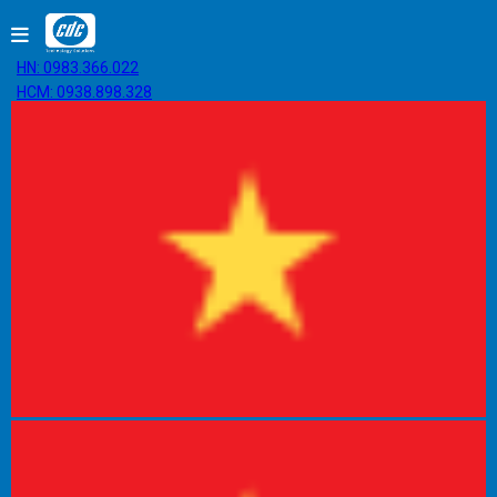
HN: 0983.366.022
HCM: 0938.898.328