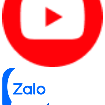
hậu tố H giúp đem đến hiệu năng xử lý nhanh chóng, mạnh mẽ, kết
hợp với RAM 16GB (2 x 8GB) DDR5 4800 MHz giúp máy có thể xử
lý mọi tác vụ người dùng chỉ trong chớp mắt, không mất quá nhiều
thời gian hay chậm trễ.
Laptop Dell XPS 15 9530 71015716
Hơn nữa,
còn được trang bị
VGA rời NVIDIA GeForce RTX4050 6GB giúp nâng cao khả năng làm
việc đồ họa hay xử lý đồ họa của máy được uyển chuyển, mượt mà
và sắc nét hơn.