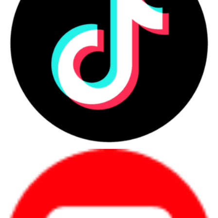
2.4. Bộ nhớ
Laptop Dell XPS 15 9530 71015716
được trang bị ổ cứng 512
GB M.2 PCIe NVMe SSD giúp máy không chỉ có tốc độ khởi động
nhanh chóng, truy xuất dữ liệu nhanh mà còn giúp mở ra một không
gian lưu trữ lớn, cho phép các bạn thoải mái lưu trữ mọi thông tin,
dữ liệu quan trọng của mình.
2.5. Bộ vi xử lý
Laptop Dell XPS 15 9530 71015716
được trang bị chip vi xử
lý Intel Core i7-13700H (tối đa 5.00 GHz, 24MB) thế hệ 13 mới nhất,