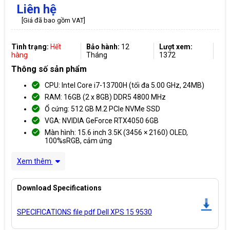
Liên hệ
[Giá đã bao gồm VAT]
Tình trạng:
Hết
Bảo hành:
12
Lượt xem:
hàng
Tháng
1372
Thông số sản phẩm
CPU: Intel Core i7-13700H (tối đa 5.00 GHz, 24MB)
RAM: 16GB (2 x 8GB) DDR5 4800 MHz
Ổ cứng: 512 GB M.2 PCIe NVMe SSD
VGA: NVIDIA GeForce RTX4050 6GB
Màn hình: 15.6 inch 3.5K (3456 × 2160) OLED,
100%sRGB, cảm ứng
Xem thêm
Download Specifications
SPECIFICATIONS file pdf Dell XPS 15 9530