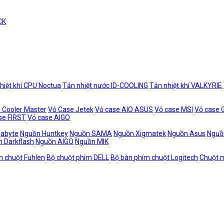
CK
hiệt khí CPU Noctua
Tản nhiệt nước ID-COOLING
Tản nhiệt khí VALKYRIE
 Cooler Master
Vỏ Case Jetek
Vỏ case AIO ASUS
Vỏ case MSI
Vỏ case
se FIRST
Vỏ case AIGO
gabyte
Nguồn Huntkey
Nguồn SAMA
Nguồn Xigmatek
Nguồn Asus
Nguồ
 Darkflash
Nguồn AIGO
Nguồn MIK
m chuột Fuhlen
Bộ chuột phím DELL
Bộ bàn phím chuột Logitech
Chuột m