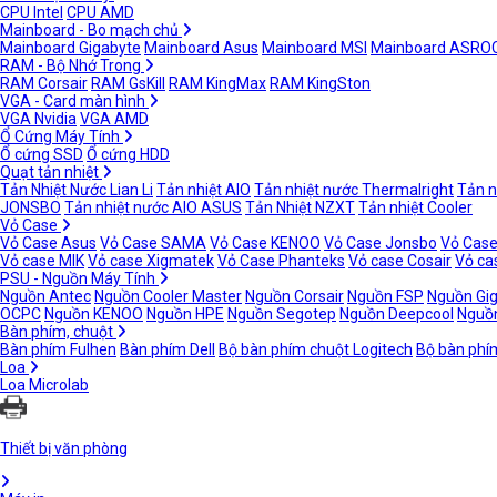
CPU Intel
CPU AMD
Mainboard - Bo mạch chủ
Mainboard Gigabyte
Mainboard Asus
Mainboard MSI
Mainboard ASRO
RAM - Bộ Nhớ Trong
RAM Corsair
RAM GsKill
RAM KingMax
RAM KingSton
VGA - Card màn hình
VGA Nvidia
VGA AMD
Ổ Cứng Máy Tính
Ổ cứng SSD
Ổ cứng HDD
Quạt tản nhiệt
Tản Nhiệt Nước Lian Li
Tản nhiệt AIO
Tản nhiệt nước Thermalright
Tản n
JONSBO
Tản nhiệt nước AIO ASUS
Tản Nhiệt NZXT
Tản nhiệt Cooler
Vỏ Case
Vỏ Case Asus
Vỏ Case SAMA
Vỏ Case KENOO
Vỏ Case Jonsbo
Vỏ Case
Vỏ case MIK
Vỏ case Xigmatek
Vỏ Case Phanteks
Vỏ case Cosair
Vỏ ca
PSU - Nguồn Máy Tính
Nguồn Antec
Nguồn Cooler Master
Nguồn Corsair
Nguồn FSP
Nguồn Gi
OCPC
Nguồn KENOO
Nguồn HPE
Nguồn Segotep
Nguồn Deepcool
Nguồn
Bàn phím, chuột
Bàn phím Fulhen
Bàn phím Dell
Bộ bàn phím chuột Logitech
Bộ bàn phí
Loa
Loa Microlab
Thiết bị văn phòng