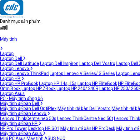
Danh mục sản phẩm
Máy tính
Laptop
Laptop Dell
Laptop Dell Latitude
Laptop Dell Inspiron
Laptop Dell Vostro
Laptop Dell
Laptop Lenovo
Laptop Lenovo ThinkPad
Laptop Lenovo V Series/ S Series
Laptop Leno
Laptop HP
Laptop HP ProBook
Laptop HP 14s, 15s
Laptop HP EliteBook
HP EliteBoo
OmniBook
Laptop HP ZBook
Laptop HP 240/ 240R
Laptop HP 250/ 250
Laptop Asus
PC - Máy tính đồng bộ
Máy tính để bàn Dell
Máy tính để bàn Dell OptiPlex
Máy tính để bàn Dell Vostro
Máy tính để bà
Máy tính để bàn Lenovo
Lenovo ThinkCentre neo 50s
Lenovo ThinkCentre Neo 50t
Lenovo Thin
Máy tính để bàn HP
HP Pro Tower
Desktop HP S01
Máy tính để bàn HP ProDesk
Máy tính để
Máy tính để bàn Asus
Mini PC Asus
Máy tính ASUS NUC