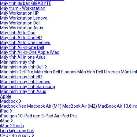
Máy tinh đề bàn GIGABYTE
Máy trạm - Workstation
Máy Workstation HP
Máy Workstation Lenovo
Máy Workstation Dell
Máy Workstation Asus
Máy tính All In One
Máy tính All In One HP
Máy tính All In One Lenovo
Máy tính All-in-one Dell
Máy tính All-in-One Apple iMac
Máy tính All in one Asus
Màn hình máy tính
Màn hình máy tính Dell
Màn hình Dell Pro
Màn hình Dell E-series
Màn hình Dell U-series
Màn hình
Màn hình máy tính HP
Màn hình máy tính Lenovo
Màn hình máy tính Samsung
Màn hình máy tính Asus
Apple
Macbook
Macbook Neo
Macbook Air (M1)
MacBook Air (M2)
MacBook Air 13.6 in
iPad
iPad gen 10
iPad gen 9
iPad Air
iPad Pro
iMac
iMac 24 inch
Linh kiện máy tính
CPU - Bộ vi xử lý