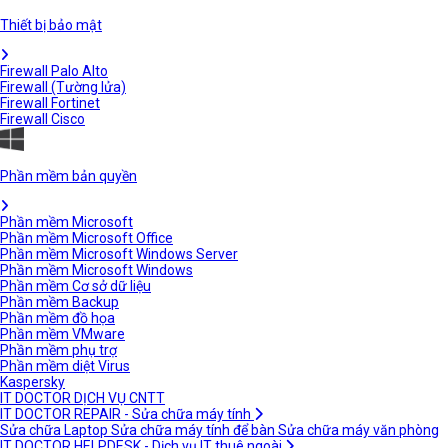
Thiết bị bảo mật
Firewall Palo Alto
Firewall (Tường lửa)
Firewall Fortinet
Firewall Cisco
Phần mềm bản quyền
Phần mềm Microsoft
Phần mềm Microsoft Office
Phần mềm Microsoft Windows Server
Phần mềm Microsoft Windows
Phần mềm Cơ sở dữ liệu
Phần mềm Backup
Phần mềm đồ họa
Phần mềm VMware
Phần mềm phụ trợ
Phần mềm diệt Virus
Kaspersky
IT DOCTOR DỊCH VỤ CNTT
IT DOCTOR REPAIR - Sửa chữa máy tính
Sửa chữa Laptop
Sửa chữa máy tính để bàn
Sửa chữa máy văn phòng
IT DOCTOR HELPDESK - Dịch vụ IT thuê ngoài