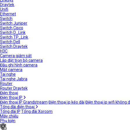
Linksys
Draytek
Unifi
Ethernet
Switch
Switch Juniper
Switch Cisco
Switch D_Link
Switch TP_Link
Switch Dell
Switch Draytek
H3C
Camera giám sát
Lắp đặt trọn bộ camera
Đầu ghi hình camera
Mắt camera
Tai nghe
Tai nghe Jabra
Router
Router Draytek
Điện thoại
Điện thoại IP
Điện thoại IP Grandstream
Điện thoại ip kéo dài
Điện thoại ip wifi không 
Tổng đài điện thoại
Tổng đài IP
Tổng đài Xorcom
Máy chiếu
Phụ kiện