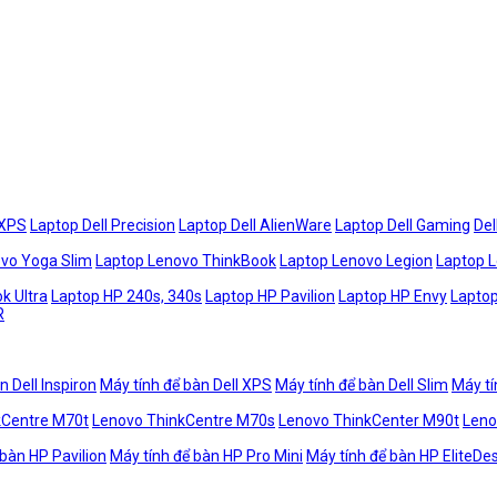
 XPS
Laptop Dell Precision
Laptop Dell AlienWare
Laptop Dell Gaming
Del
vo Yoga Slim
Laptop Lenovo ThinkBook
Laptop Lenovo Legion
Laptop 
k Ultra
Laptop HP 240s, 340s
Laptop HP Pavilion
Laptop HP Envy
Laptop
R
n Dell Inspiron
Máy tính để bàn Dell XPS
Máy tính để bàn Dell Slim
Máy tí
kCentre M70t
Lenovo ThinkCentre M70s
Lenovo ThinkCenter M90t
Leno
 bàn HP Pavilion
Máy tính để bàn HP Pro Mini
Máy tính để bàn HP EliteDe