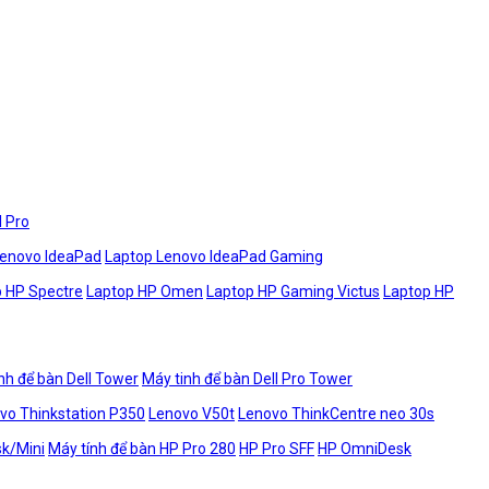
l Pro
Lenovo IdeaPad
Laptop Lenovo IdeaPad Gaming
 HP Spectre
Laptop HP Omen
Laptop HP Gaming Victus
Laptop HP
nh để bàn Dell Tower
Máy tinh để bàn Dell Pro Tower
vo Thinkstation P350
Lenovo V50t
Lenovo ThinkCentre neo 30s
sk/Mini
Máy tính để bàn HP Pro 280
HP Pro SFF
HP OmniDesk