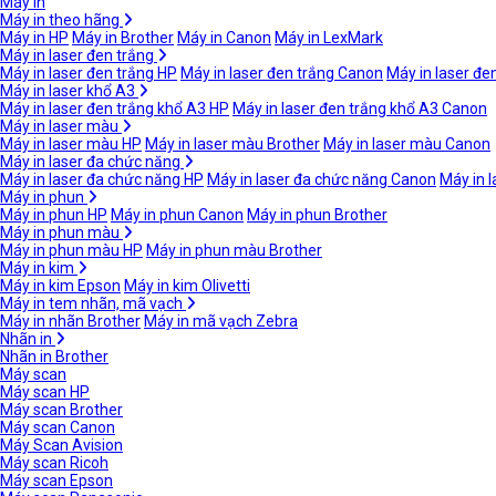
Máy in
Máy in theo hãng
Máy in HP
Máy in Brother
Máy in Canon
Máy in LexMark
Máy in laser đen trắng
Máy in laser đen trắng HP
Máy in laser đen trắng Canon
Máy in laser đe
Máy in laser khổ A3
Máy in laser đen trắng khổ A3 HP
Máy in laser đen trắng khổ A3 Canon
Máy in laser màu
Máy in laser màu HP
Máy in laser màu Brother
Máy in laser màu Canon
Máy in laser đa chức năng
Máy in laser đa chức năng HP
Máy in laser đa chức năng Canon
Máy in 
Máy in phun
Máy in phun HP
Máy in phun Canon
Máy in phun Brother
Máy in phun màu
Máy in phun màu HP
Máy in phun màu Brother
Máy in kim
Máy in kim Epson
Máy in kim Olivetti
Máy in tem nhãn, mã vạch
Máy in nhãn Brother
Máy in mã vạch Zebra
Nhãn in
Nhãn in Brother
Máy scan
Máy scan HP
Máy scan Brother
Máy scan Canon
Máy Scan Avision
Máy scan Ricoh
Máy scan Epson