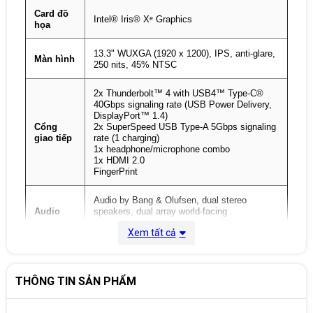
Card đồ
Intel® Iris® Xᵉ Graphics
họa
13.3" WUXGA (1920 x 1200), IPS, anti-glare,
Màn hình
250 nits, 45% NTSC
2x Thunderbolt™ 4 with USB4™ Type-C®
40Gbps signaling rate (USB Power Delivery,
DisplayPort™ 1.4)
Cổng
2x SuperSpeed USB Type-A 5Gbps signaling
giao tiếp
rate (1 charging)
1x headphone/microphone combo
1x HDMI 2.0
FingerPrint
Audio by Bang & Olufsen, dual stereo
Audio
speakers, dual array world-facing
microphones
Xem tất cả
Led
Có
Keyboard
THÔNG TIN SẢN PHẨM
Đọc thẻ
None
nhớ