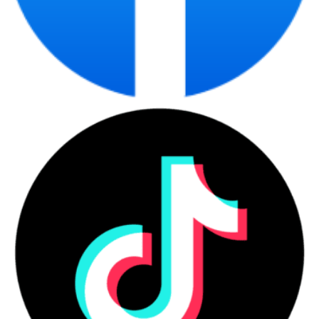
nhiệm mượt mà và tiết kiệm điện năng.
Card màn hình Intel Iris Xe Graphics hoạt động ở tốc độ lên đến
1.25 GHz với kiến trúc Xe, mang đến khả năng xử lý đồ họa tốt và
chất lượng hình ảnh sắc nét đáng kinh ngạc khi xem phim, giải trí.
Ram 8GB DDR5 và ổ cứng 512GB PCIe NVMe SSD giúp khởi động