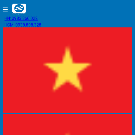
HN: 0983.366.022
HCM: 0938.898.328