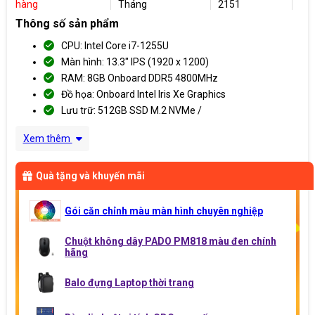
hàng
Tháng
2151
Thông số sản phẩm
CPU: Intel Core i7-1255U
Màn hình: 13.3" IPS (1920 x 1200)
RAM: 8GB Onboard DDR5 4800MHz
Đồ họa: Onboard Intel Iris Xe Graphics
Lưu trữ: 512GB SSD M.2 NVMe /
Xem thêm
Quà tặng và khuyến mãi
Gói căn chỉnh màu màn hình chuyên nghiệp
Chuột không dây PADO PM818 màu đen chính
hãng
Balo đựng Laptop thời trang