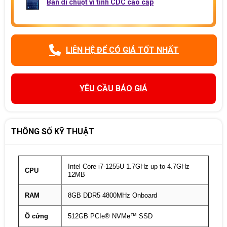
Bàn di chuột vi tính CDC cao cấp
LIÊN HỆ ĐỂ CÓ GIÁ TỐT NHẤT
YÊU CẦU BÁO GIÁ
THÔNG SỐ KỸ THUẬT
Intel Core i7-1255U 1.7GHz up to 4.7GHz
CPU
12MB
RAM
8GB DDR5 4800MHz Onboard
Ổ cứng
512GB PCIe® NVMe™ SSD