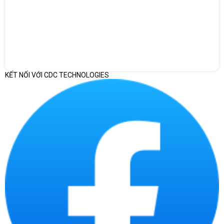
KẾT NỐI VỚI CDC TECHNOLOGIES
Độ chuẩn màu cao của màn hình làm cho các tác vụ đồ họa và
xem phim trở nên vô cùng ấn tượng. Công nghệ Anti-Glare giúp hiển
thị tốt ngay cả trong môi trường có cường độ ánh sáng phức tạp.
Cấu hình mạnh mẽ, tác vụ mượt mà
Cấu hình mạnh mẽ của HP Elitebook 830 G9 6Z973PA mang đến
hiệu suất xử lý công việc vượt trội. Bộ vi xử lý Core i7-1255U thế hệ
thứ 12 tích hợp tới 10 lõi (2 nhân P-core và 8 nhân E-core) và 12
luồng, cho khả năng xử lý nhanh mượt mọi tác vụ văn phòng, đa