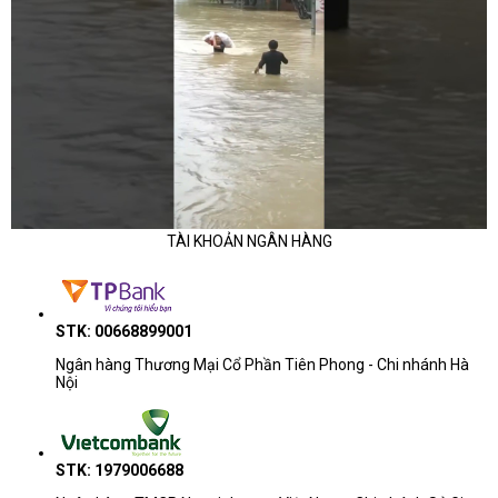
CN.HCM: 51/1 Giải Phóng, Phường 4, Quận Tân Bình, TP Hồ Chí
Minh
Hotline 2: 0904.672.691 (TP.HCM)
maytinhcdc.vn
Website:
:
https://www.facebook.com/maytinhcdc.vn/
Facebook
TÀI KHOẢN NGÂN HÀNG
STK: 00668899001
Ngân hàng Thương Mại Cổ Phần Tiên Phong - Chi nhánh Hà
Nội
STK: 1979006688