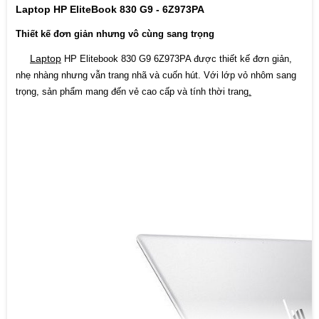
Laptop HP EliteBook 830 G9 - 6Z973PA
Chuẩn
Intel® Wi-Fi 6E AX211 (2x2)
WIFI
Thiết kế đơn giản nhưng vô cùng sang trọng
Laptop
Bluetooth
v5.2
HP Elitebook 830 G9 6Z973PA được thiết kế đơn giản,
nhẹ nhàng nhưng vẫn trang nhã và cuốn hút. Với lớp vỏ nhôm sang
Webcam
5 MP camera
.
trọng, sản phẩm mang đến vẻ cao cấp và tính thời trang
Hệ điều
Windows 11 Pro
hành
Pin
3 Cell 51WHr
Trọng
1.27 kg
lượng
Màu sắc
Silver
Kích
30.01 x 21.48 x 1.92 cm
thước