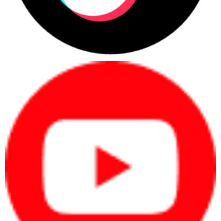
máy nhanh chóng và cải thiện hiệu suất làm việc với thời gian chờ
ngắn hơn, cho phép lưu trữ nhiều dữ liệu quan trọng và file thiết kế
mà không lo đầy bộ nhớ.
Bàn phím tiêu chuẩn, hành trình sâu
Bàn phím tiêu chuẩn trên Laptop HP Elitebook được thiết kế với
màu đen sang trọng. Layout của cụm phím được bố trí hợp lý, giúp
người dùng dễ dàng thao tác mà không cần mất nhiều thời gian để
làm quen.
Hành trình phím tương đối sâu, độ nảy tốt và không gây tiếng ồn
quá lớn. Touchpad rộng và mịn màng, cho phép thao tác vuốt chạm
đa điểm chính xác, không gây trễ.
Hệ thống cổng kết nối đa dạng, đáp ứng nhu cầu người dùng