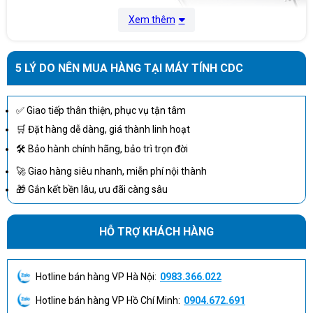
Xem thêm
5 LÝ DO NÊN MUA HÀNG TẠI MÁY TÍNH CDC
✅ Giao tiếp thân thiện, phục vụ tận tâm
🛒 Đặt hàng dễ dàng, giá thành linh hoạt
🛠 Bảo hành chính hãng, bảo trì trọn đời
🚀 Giao hàng siêu nhanh, miễn phí nội thành
🎁 Gắn kết bền lâu, ưu đãi càng sâu
HỖ TRỢ KHÁCH HÀNG
Hotline bán hàng VP Hà Nội:
0983.366.022
Thiết kế tối giản với màu bạc thanh lịch cùng những đường nét
tinh tế. Góc cạnh được vát mỏng và được gia công tỉ mỉ đến từng
Hotline bán hàng VP Hồ Chí Minh:
0904.672.691
chi tiết. Kết cấu khung chắc chắn, bản lề có chất lượng hoàn thiện