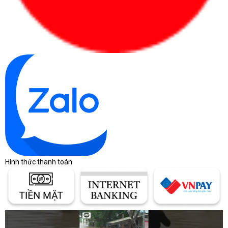
Laptop này vẫn có đầy đủ các cổng kết nối cần thiết, bao gồm 2
cổng Thunderbolt 4, 2 cổng USB Type-A, 1 cổng HDMI 2.0 và 1 cổng
nguồn AC. Ngoài ra, sản phẩm còn được trang bị Intel Wi-Fi 6E
AX211 mới nhất và Bluetooth 5.2, mang lại cho bạn kết nối không
dây ổn định và tốc độ cao mọi lúc mọi nơi mà không cần phải lo lắng
về dây nối rắc rối.
Hình thức thanh toán
Công ty Cổ phần Vật tư và Thiết bị văn phòng CDC
Trụ sở chính: C18, Lô 9, KĐTM. Định Công, P. Định Công, Q. Hoàng
Mai, TP. Hà Nội
Hotline 1: 0983.366.022 (Hà Nội)