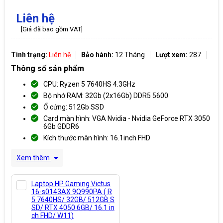
Liên hệ
[Giá đã bao gồm VAT]
Tình trạng:
Liên hệ
Bảo hành:
12 Tháng
Lượt xem:
287
Thông số sản phẩm
CPU: Ryzen 5 7640HS 4.3GHz
Bộ nhớ RAM: 32Gb (2x16Gb) DDR5 5600
Ổ cứng: 512Gb SSD
Card màn hình: VGA Nvidia - Nvidia GeForce RTX 3050
6Gb GDDR6
Kích thước màn hình: 16.1inch FHD
Xem thêm
Laptop HP Gaming Victus
16-s0143AX 9Q990PA ( R
5 7640HS/ 32GB/ 512GB S
SD/ RTX 4050 6GB/ 16.1 in
ch FHD/ W11)