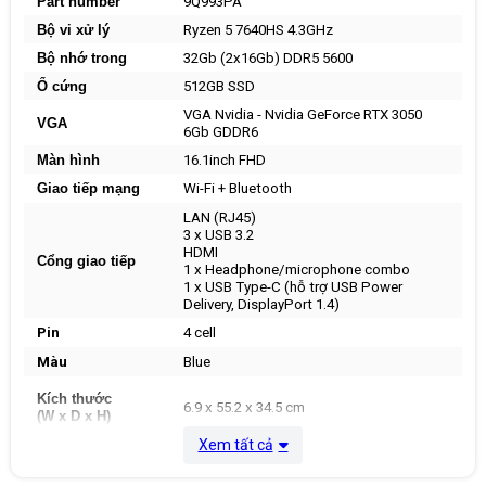
Part number
9Q993PA
Bộ vi xử lý
Ryzen 5 7640HS 4.3GHz
Bộ nhớ trong
32Gb (2x16Gb) DDR5 5600
Ổ cứng
512GB SSD
VGA Nvidia - Nvidia GeForce RTX 3050
VGA
6Gb GDDR6
Màn hình
16.1inch FHD
Giao tiếp mạng
Wi-Fi + Bluetooth
LAN (RJ45)
3 x USB 3.2
HDMI
Cổng giao tiếp
1 x Headphone/microphone combo
1 x USB Type-C (hỗ trợ USB Power
Delivery, DisplayPort 1.4)
Pin
4 cell
Màu
Blue
Kích thước
6.9 x 55.2 x 34.5 cm
(W x D x H)
Xem tất cả
Trọng lượng
2,31 Kg
Hệ điều hành
Windows 11 Home