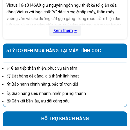
Victus 16-s0146AX giữ nguyên ngôn ngữ thiết kế tối giản của
dòng Victus với logo chữ “V” đặc trưng ở nắp máy, thân máy
vuông vắn và các đường cắt gọn gàng. Tông màu trầm hiện đại
kết hợp bề mặt nhám giúp hạn chế bám vân tay. Với trọng lượng
Xem thêm
khoảng 2.46 kg, máy có độ chắc chắn cao, phù hợp cả khi sử
dụng cố định hoặc mang theo khi di chuyển.
Màn hình rộng cho trải nghiệm game sống động
5 LÝ DO NÊN MUA HÀNG TẠI MÁY TÍNH CDC
Kích thước: 16.1 inch
Độ phân giải: Full HD (1920 x 1080)
✅ Giao tiếp thân thiện, phục vụ tận tâm
Tấm nền: IPS, chống chói, góc nhìn rộng
🛒 Đặt hàng dễ dàng, giá thành linh hoạt
Tần số quét: 144Hz
🛠 Bảo hành chính hãng, bảo trì trọn đời
Tần số quét cao giúp chuyển động mượt mà, giảm thiểu hiện
🚀 Giao hàng siêu nhanh, miễn phí nội thành
tượng xé hình khi chơi các tựa game FPS hoặc MOBA. Kích thước
🎁 Gắn kết bền lâu, ưu đãi càng sâu
16.1 inch cho không gian hiển thị rộng rãi, thuận tiện khi vừa chơi
game vừa stream hoặc làm việc đa nhiệm.
HỖ TRỢ KHÁCH HÀNG
Hiệu năng tối ưu cho gaming & đồ họa