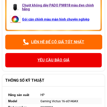
Chuột không dây PADO PM818 màu đen chính
hãng
Gói căn chỉnh màu màn hình chuyên nghiệp
LIÊN HỆ ĐỂ CÓ GIÁ TỐT NHẤT
YÊU CẦU BÁO GIÁ
THÔNG SỐ KỸ THUẬT
Hãng sản xuất
HP
Model
Gaming Victus 16-s0146AX