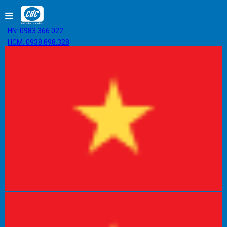
HN: 0983.366.022
HCM: 0938.898.328