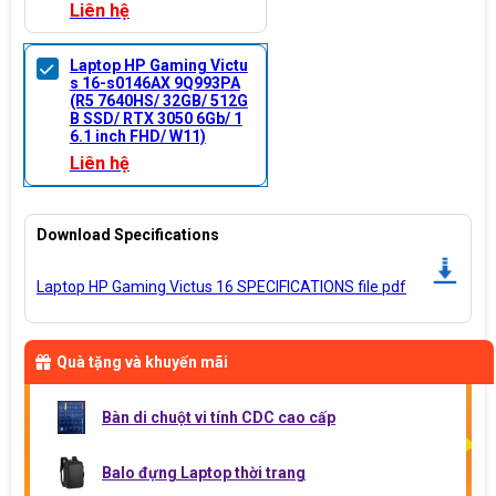
Liên hệ
Laptop HP Gaming Victu
s 16-s0146AX 9Q993PA
(R5 7640HS/ 32GB/ 512G
B SSD/ RTX 3050 6Gb/ 1
6.1 inch FHD/ W11)
Liên hệ
Download Specifications
Laptop HP Gaming Victus 16 SPECIFICATIONS file pdf
Quà tặng và khuyến mãi
Bàn di chuột vi tính CDC cao cấp
Balo đựng Laptop thời trang