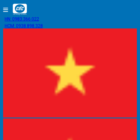
HN: 0983.366.022
HCM: 0938.898.328