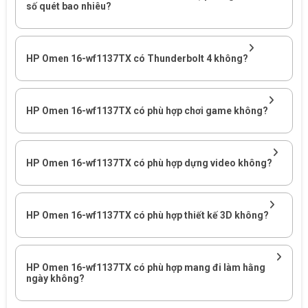
RAM 32GB DDR5-5600, cấu hình 2 x 16GB.
số quét bao nhiêu?
SSD 1TB PCIe Gen4 NVMe TLC M.2.
NVIDIA GeForce RTX 4070 Laptop GPU với 8GB
GDDR6.
HP Omen 16-wf1137TX có Thunderbolt 4 không?
Màn hình 16,1 inch QHD, tần số quét 240Hz.
Windows 11 Home.
HP Omen 16-wf1137TX có phù hợp chơi game không?
Bảng cấu hình chính của HP Omen 16-wf1137TX
Thành phần
Thông số
Vai trò
HP Omen 16-wf1137TX có phù hợp dựng video không?
CPU
Intel Core i9-14900HX
Gaming,
GPU
RTX 4070 8GB GDDR6
Game, 3
HP Omen 16-wf1137TX có phù hợp thiết kế 3D không?
RAM
32GB DDR5-5600, 2 x 16GB
Đa nhiệ
HP Omen 16-wf1137TX có phù hợp mang đi làm hằng
SSD
1TB PCIe Gen4 NVMe TLC
Game, p
ngày không?
Màn hình
16,1 inch QHD 240Hz
Gaming 