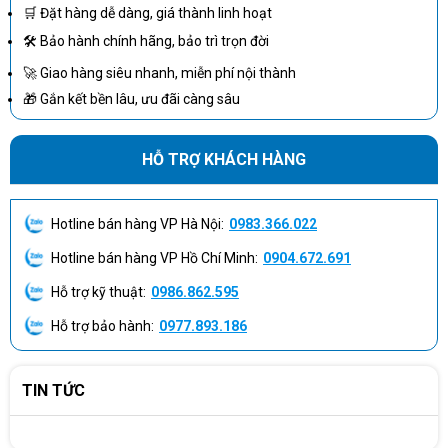
Làm việc với project lập trình lớn.
🛒 Đặt hàng dễ dàng, giá thành linh hoạt
Chạy nhiều ứng dụng chuyên môn đồng thời.
🛠 Bảo hành chính hãng, bảo trì trọn đời
Xử lý file dữ liệu hoặc project có yêu cầu CPU cao.
🚀 Giao hàng siêu nhanh, miễn phí nội thành
Giá trị của Core i9-14900HX trên Omen 16 nằm ở dư địa hiệu
🎁 Gắn kết bền lâu, ưu đãi càng sâu
năng tương đối lớn cho các workload kéo dài, đặc biệt khi kết
hợp cùng RAM 32GB và GPU RTX 4070.
HỖ TRỢ KHÁCH HÀNG
RTX 4070 8GB mang lại lợi ích gì
Hotline bán hàng VP Hà Nội:
0983.366.022
khi chơi game và làm đồ họa?
Hotline bán hàng VP Hồ Chí Minh:
0904.672.691
NVIDIA GeForce RTX 4070 Laptop GPU 8GB GDDR6 giúp
Hỗ trợ kỹ thuật:
0986.862.595
HP Omen 16-wf1137TX xử lý game, đồ họa 3D, video và các
Hỗ trợ bảo hành:
0977.893.186
ứng dụng hỗ trợ tăng tốc GPU.
Card đồ họa rời cũng là
thành phần quan trọng để khai thác tốt màn hình QHD có tần
số quét cao.
TIN TỨC
RTX 4070 hỗ trợ người dùng ở các nhu cầu: