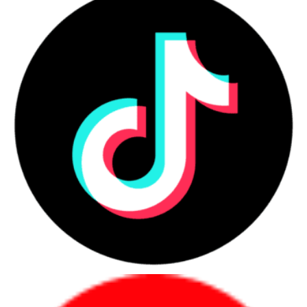
nhiệm chuyên sâu.
Cấu hình RAM sử dụng hai thanh 16GB,
giúp người dùng có sẵn dung lượng lớn ngay khi mua máy.
Bộ nhớ này hỗ trợ tốt các tình huống:
Cài đặt nhiều tựa game dung lượng lớn.
Mở đồng thời game, trình duyệt, Discord và ứng dụng
stream.
Làm việc với project Adobe hoặc phần mềm kỹ thuật.
Lưu video, ảnh và dữ liệu công việc trên SSD tốc độ cao.
Với người có kế hoạch sử dụng nhiều năm, 32GB RAM và SSD
1TB giúp giảm nhu cầu nâng cấp ngay sau khi mua, nhưng
dung lượng lưu trữ vẫn nên được tính theo quy mô thư viện
game và dữ liệu thực tế.
Màn hình QHD 240Hz của HP
Omen 16-wf1137TX có gì đáng
chú ý?