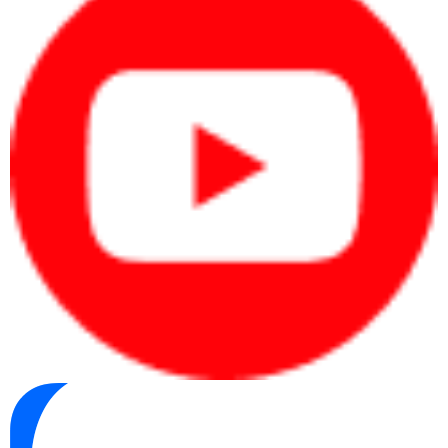
Màn hình 16,1 inch QHD 2560 × 1440, 240Hz và thời gian
phản hồi 3ms giúp Omen 16-wf1137TX phục vụ tốt cả
gaming tốc độ cao lẫn công việc hình ảnh.
Tấm nền IPS
chống chói cùng độ phủ màu 100% sRGB tạo thêm lợi thế khi
chỉnh sửa nội dung.
Các thông số chính của màn hình gồm:
Kích thước 16,1 inch.
Độ phân giải QHD 2560 × 1440.
Tần số quét 240Hz.
Thời gian phản hồi 3ms.
Tấm nền IPS, micro-edge và chống chói.
Độ sáng 300 nits.
Độ phủ màu 100% sRGB.
Ý nghĩa của các thông số màn hình
Thông số
Lợi ích