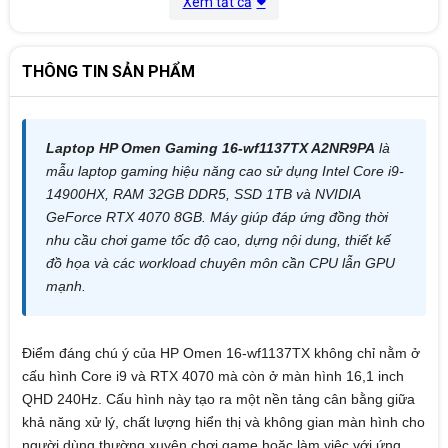
Xem tất cả
Trọng lượng
2.4 kg
Hệ điều hành
Windows 11 Home
THÔNG TIN SẢN PHẨM
Laptop HP Omen Gaming 16-wf1137TX A2NR9PA
là
mẫu laptop gaming hiệu năng cao sử dụng Intel Core i9-
14900HX, RAM 32GB DDR5, SSD 1TB và NVIDIA
GeForce RTX 4070 8GB. Máy giúp đáp ứng đồng thời
nhu cầu chơi game tốc độ cao, dựng nội dung, thiết kế
đồ họa và các workload chuyên môn cần CPU lẫn GPU
mạnh.
Điểm đáng chú ý của HP Omen 16-wf1137TX không chỉ nằm ở
cấu hình Core i9 và RTX 4070 mà còn ở màn hình 16,1 inch
QHD 240Hz. Cấu hình này tạo ra một nền tảng cân bằng giữa
khả năng xử lý, chất lượng hiển thị và không gian màn hình cho
người dùng thường xuyên chơi game hoặc làm việc với ứng