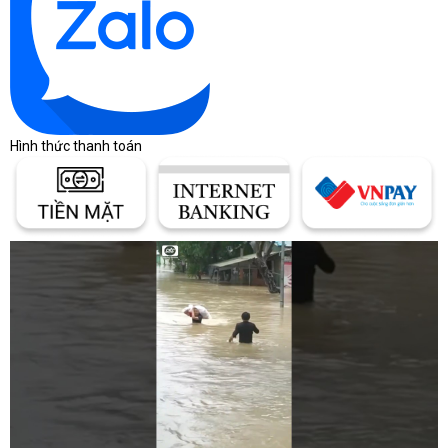
QHD
Không gian hiển thị và độ chi tiết cao hơn FHD
240Hz
Hiển thị chuyển động mượt khi FPS đủ cao
3ms
Giảm độ trễ phản hồi điểm ảnh
Hình thức thanh toán
100% sRGB
Không gian màu phù hợp nhiều workflow nội dun
Màn hình QHD 240Hz là một trong những điểm quan trọng giúp
Omen 16-wf1137TX phù hợp với người muốn sử dụng một màn
hình duy nhất cho cả gaming và công việc.
Cổng Thunderbolt 4 và HDMI 2.1
hỗ trợ setup như thế nào?
HP Omen 16-wf1137TX có hai cổng Thunderbolt 4 USB-C,
HDMI 2.1, USB-A, RJ-45 và jack âm thanh, phù hợp xây