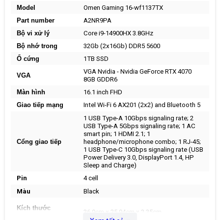
Model
Omen Gaming 16-wf1137TX
Part number
A2NR9PA
Bộ vi xử lý
Core i9-14900HX 3.8GHz
Bộ nhớ trong
32Gb (2x16Gb) DDR5 5600
Ổ cứng
1TB SSD
VGA Nvidia - Nvidia GeForce RTX 4070
VGA
8GB GDDR6
Màn hình
16.1 inch FHD
Giao tiếp mạng
Intel Wi-Fi 6 AX201 (2x2) and Bluetooth 5
1 USB Type-A 10Gbps signaling rate; 2
USB Type-A 5Gbps signaling rate; 1 AC
smart pin; 1 HDMI 2.1; 1
Cổng giao tiếp
headphone/microphone combo; 1 RJ-45;
1 USB Type-C 10Gbps signaling rate (USB
Power Delivery 3.0, DisplayPort 1.4, HP
Sleep and Charge)
Pin
4 cell
Màu
Black
Kích thước
36.9cm x 25.94cm x 2.35cm
(W x D x H)