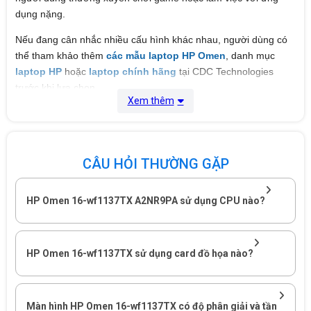
dụng nặng.
Nếu đang cân nhắc nhiều cấu hình khác nhau, người dùng có
thể tham khảo thêm
các mẫu laptop HP Omen
, danh mục
laptop HP
hoặc
laptop chính hãng
tại CDC Technologies
trước khi lựa chọn.
Xem thêm
Cấu hình HP Omen 16-wf1137TX
A2NR9PA có gì nổi bật?
CÂU HỎI THƯỜNG GẶP
HP Omen 16-wf1137TX A2NR9PA kết hợp Core i9-14900HX
HP Omen 16-wf1137TX A2NR9PA sử dụng CPU nào?
24 nhân 32 luồng, RTX 4070 8GB, RAM 32GB DDR5-5600 và
SSD 1TB.
Đây là cấu hình hướng đến người dùng cần hiệu
năng cao thay vì chỉ xử lý các tác vụ văn phòng phổ thông.
HP Omen 16-wf1137TX sử dụng card đồ họa nào?
Các thành phần phần cứng chính gồm:
Intel Core i9-14900HX, 24 nhân và 32 luồng.
Xung Turbo tối đa lên đến 5,8GHz.
Màn hình HP Omen 16-wf1137TX có độ phân giải và tần