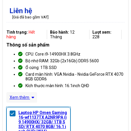
Liên hệ
[Giá đã bao gồm VAT]
Tình trạng:
Hết
Bảo hành:
12
Lượt xem:
hàng
Tháng
228
Thông số sản phẩm
CPU: Core i9-14900HX 3.8GHz
Bộ nhớ RAM: 32Gb (2x16Gb) DDR5 5600
Ổ cứng: 1TB SSD
Card màn hình: VGA Nvidia - Nvidia GeForce RTX 4070
8GB GDDR6
Kích thước màn hình: 16.1inch QHD
Xem thêm
Laptop HP Omen Gaming
16-wf1137TX A2NR9PA (i
9 14900HX/ 32GB/ 1TB S
SD/ RTX 4070 8GB/ 16.1 i