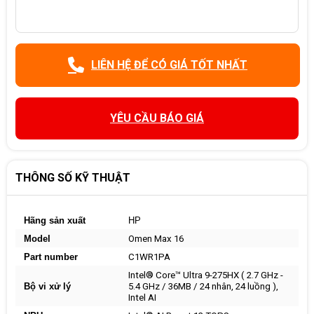
LIÊN HỆ ĐỂ CÓ GIÁ TỐT NHẤT
YÊU CẦU BÁO GIÁ
THÔNG SỐ KỸ THUẬT
Hãng sản xuất
HP
Model
Omen Max 16
Part number
C1WR1PA
Intel® Core™ Ultra 9-275HX ( 2.7 GHz -
Bộ vi xử lý
5.4 GHz / 36MB / 24 nhân, 24 luồng ),
Intel AI