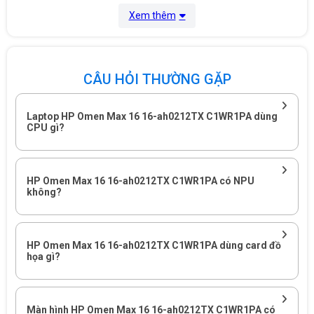
Xem thêm
CÂU HỎI THƯỜNG GẶP
Laptop HP Omen Max 16 16-ah0212TX C1WR1PA dùng
CPU gì?
HP Omen Max 16 16-ah0212TX C1WR1PA có NPU
không?
HP Omen Max 16 16-ah0212TX C1WR1PA phù hợp với người
HP Omen Max 16 16-ah0212TX C1WR1PA dùng card đồ
họa gì?
dùng cần laptop gaming cao cấp, GPU RTX 5090 24GB và màn
hình OLED 2.5K 240Hz.
HP Omen Max 16 16-ah0212TX
Màn hình HP Omen Max 16 16-ah0212TX C1WR1PA có