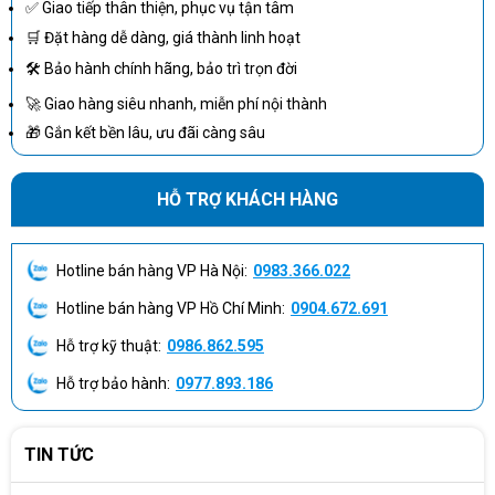
chuyên
✅ Giao tiếp thân thiện, phục vụ tận tâm
ngành
🛒 Đặt hàng dễ dàng, giá thành linh hoạt
🛠 Bảo hành chính hãng, bảo trì trọn đời
Phù
RTX 5090 24GB, 1824 AI TOPS và
AI ứng
hợp
NPU Intel AI Boost hỗ trợ tốt cho một
🚀 Giao hàng siêu nhanh, miễn phí nội thành
dụng,
theo
số tác vụ AI; cần đối chiếu yêu cầu
🎁 Gắn kết bền lâu, ưu đãi càng sâu
tăng tốc
phần
VRAM, CUDA, driver và phần mềm
GPU
mềm
trước khi triển khai chuyên sâu.
HỖ TRỢ KHÁCH HÀNG
Không nên chọn nếu nhu cầu chỉ là
Văn
Dư
Office, email, trình duyệt và họp online
phòng
hiệu
Hotline bán hàng VP Hà Nội:
0983.366.022
vì chi phí và hiệu năng vượt xa nhu
cơ bản
năng
cầu.
Hotline bán hàng VP Hồ Chí Minh:
0904.672.691
Hỗ trợ kỹ thuật:
0986.862.595
Những nhóm người dùng nên cân nhắc model này:
Hỗ trợ bảo hành:
0977.893.186
Game thủ cần laptop gaming cao cấp, GPU RTX
5090 24GB và màn hình OLED 240Hz.
Creator, editor, designer cần RAM 64GB, SSD 2TB và
TIN TỨC
màn hình có màu sắc tốt.
Lập trình viên, kỹ sư, sinh viên kỹ thuật cần CPU