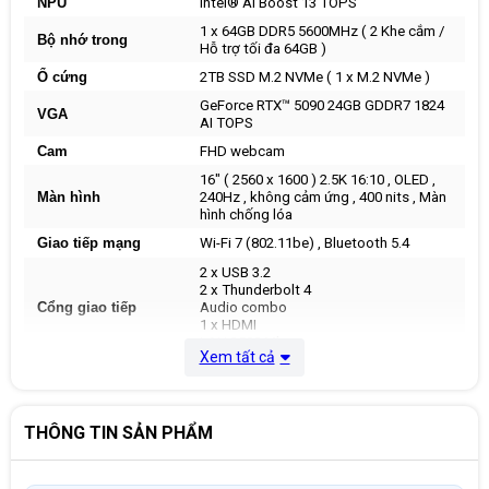
NPU
Intel® AI Boost 13 TOPS
1 x 64GB DDR5 5600MHz ( 2 Khe cắm /
Bộ nhớ trong
Hỗ trợ tối đa 64GB )
Ổ cứng
2TB SSD M.2 NVMe ( 1 x M.2 NVMe )
GeForce RTX™ 5090 24GB GDDR7 1824
VGA
AI TOPS
Cam
FHD webcam
16" ( 2560 x 1600 ) 2.5K 16:10 , OLED ,
Màn hình
240Hz , không cảm ứng , 400 nits , Màn
hình chống lóa
Giao tiếp mạng
Wi-Fi 7 (802.11be) , Bluetooth 5.4
2 x USB 3.2
2 x Thunderbolt 4
Cổng giao tiếp
Audio combo
1 x HDMI
LAN 2500 Mbps
Xem tất cả
Chất liệu
Vỏ nhôm nguyên khối
Pin
6 cell 83 Wh , Pin liền
Bàn phím gaming RGB Per-Key với phím
THÔNG TIN SẢN PHẨM
Bàn phím
Copilot , có phím số , RGB
Kích thước