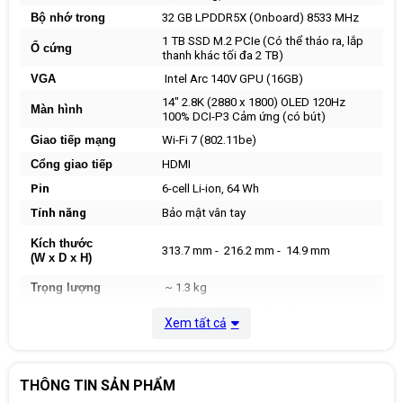
Bộ nhớ trong
32 GB LPDDR5X (Onboard) 8533 MHz
1 TB SSD M.2 PCIe (Có thể tháo ra, lắp
Ổ cứng
thanh khác tối đa 2 TB)
VGA
Intel Arc 140V GPU (16GB)
14" 2.8K (2880 x 1800) OLED 120Hz
Màn hình
100% DCI-P3 Cảm ứng (có bút)
Giao tiếp mạng
Wi-Fi 7 (802.11be)
Cổng giao tiếp
HDMI
Pin
6-cell Li-ion, 64 Wh
Tính năng
Bảo mật vân tay
Kích thước
313.7 mm - 216.2 mm - 14.9 mm
(W x D x H)
Trọng lượng
~ 1.3 kg
Windows 11 Home Single Language +
Hệ điều hành
Xem tất cả
Office Home 2024
THÔNG TIN SẢN PHẨM