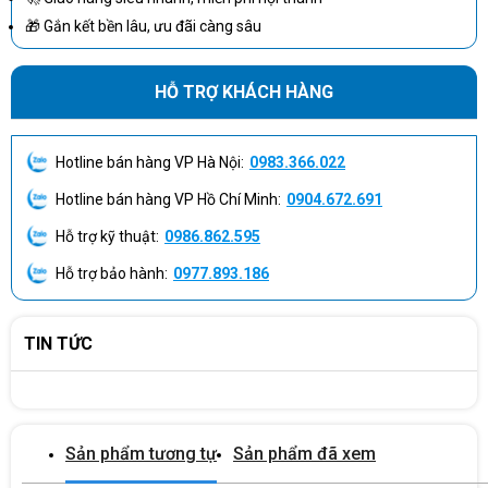
việc với dữ liệu, hình ảnh và tài liệu chuyên môn.
🎁 Gắn kết bền lâu, ưu đãi càng sâu
HỖ TRỢ KHÁCH HÀNG
Hotline bán hàng VP Hà Nội:
0983.366.022
Hotline bán hàng VP Hồ Chí Minh:
0904.672.691
Hỗ trợ kỹ thuật:
0986.862.595
Hỗ trợ bảo hành:
0977.893.186
TIN TỨC
HP OmniBook Ultra Flip 14-fh0097TU BZ7S3PA có thiết kế mỏng
Sản phẩm tương tự
Sản phẩm đã xem
nhẹ khoảng 1.3kg, độ mỏng 14.9mm cùng kiểu dáng Flip cảm ứng