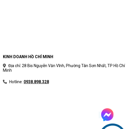
Thông tin sản phẩm cho biết SSD có thể tháo và thay bằng
thanh khác tối đa 2TB. Với doanh nghiệp, đây là điểm có lợi khi
cần mở rộng lưu trữ trong tương lai. Tuy nhiên, việc nâng cấp nên
được thực hiện theo đúng quy trình bảo hành và tư vấn kỹ thuật
để tránh ảnh hưởng đến thiết bị.
Màn hình 14 inch 2.8K OLED phục vụ công việc hình ảnh và
thuyết trình
KINH DOANH HỒ CHÍ MINH
Không gian hiển thị chất lượng cao cho người dùng chuyên
Địa chỉ: 28 Bis Nguyễn Văn Vĩnh, Phường Tân Sơn Nhất, TP Hồ Chí
môn
Minh
Màn hình 14 inch 2.8K 2880 x 1800 OLED 120Hz 100% DCI-P3 là
Hotline:
0938.898.328
điểm nổi bật nhất của sản phẩm. Độ phân giải cao giúp nội dung
hiển thị sắc nét hơn khi làm việc với tài liệu, bảng tính, slide, hình
ảnh, giao diện phần mềm và nội dung trình chiếu. Tấm nền OLED
giúp màu sắc, độ tương phản và trải nghiệm hình ảnh tốt hơn so
với nhiều màn hình văn phòng phổ thông.
Với nhóm marketing, truyền thông, kinh doanh, quản lý hoặc