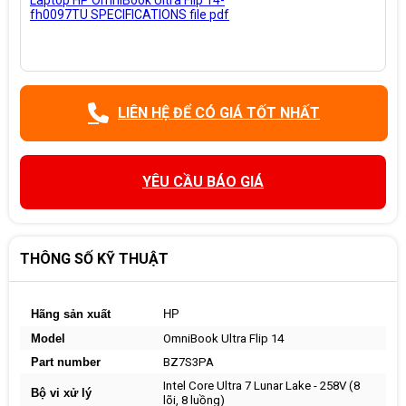
fh0097TU SPECIFICATIONS file pdf
LIÊN HỆ ĐỂ CÓ GIÁ TỐT NHẤT
YÊU CẦU BÁO GIÁ
THÔNG SỐ KỸ THUẬT
Hãng sản xuất
HP
Model
OmniBook Ultra Flip 14
Part number
BZ7S3PA
Intel Core Ultra 7 Lunar Lake - 258V (8
Bộ vi xử lý
lõi, 8 luồng)