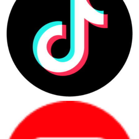
Cổng kết nối
HDMI
Bảo mật
Bảo mật vân tay
Pin
6-cell Li-ion, 64Wh
Kích thước
313.7 x 216.2 x 14.9mm
Trọng lượng
Khoảng 1.3kg
Hệ điều hành
Windows 11 Home Single Langu
Bảo hành
12 tháng
Tình trạng
Liên hệ
Nhìn từ góc độ triển khai doanh nghiệp, cấu hình này phù hợp với