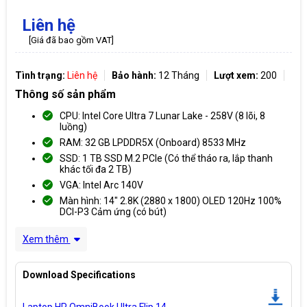
Liên hệ
[Giá đã bao gồm VAT]
Tình trạng:
Liên hệ
Bảo hành:
12 Tháng
Lượt xem:
200
Thông số sản phẩm
CPU: Intel Core Ultra 7 Lunar Lake - 258V (8 lõi, 8
luồng)
RAM: 32 GB LPDDR5X (Onboard) 8533 MHz
SSD: 1 TB SSD M.2 PCIe (Có thể tháo ra, lắp thanh
khác tối đa 2 TB)
VGA: Intel Arc 140V
Màn hình: 14" 2.8K (2880 x 1800) OLED 120Hz 100%
DCI-P3 Cảm ứng (có bút)
Xem thêm
Download Specifications
Laptop HP OmniBook Ultra Flip 14-