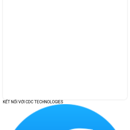
có bút
Điểm khác biệt đáng chú ý của cấu hình này
Điểm đáng chú ý của sản phẩm nằm ở bốn yếu tố chính: Intel
Core Ultra 7 258V, RAM 32GB LPDDR5X, SSD 1TB, và màn hình
14 inch 2.8K OLED 120Hz 100% DCI-P3 cảm ứng có bút. Đây là
cấu hình vượt xa nhu cầu văn phòng cơ bản và phù hợp với nhóm
người dùng cần tốc độ xử lý, khả năng đa nhiệm, hình ảnh sắc nét
và dung lượng lưu trữ lớn.
Góc viết riêng cho sản phẩm này là: laptop HP cao cấp 14 inch
cho nhân sự chuyên môn, quản lý và nhóm cần màn hình OLED
cảm ứng để làm việc linh hoạt.
Tổng quan cấu hình của Laptop HP OmniBook Ultra Flip 14-
fh0097TU BZ7S3PA
KẾT NỐI VỚI CDC TECHNOLOGIES
Thông số chính đã xác minh
Hạng mục