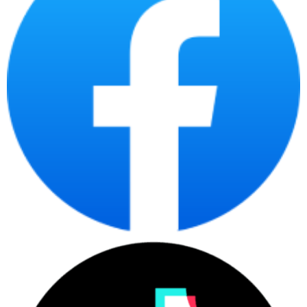
Tên sản phẩm
Laptop HP OmniBook Ultra Fli
Hãng sản xuất
HP
Model
OmniBook Ultra Flip 14
Part number
BZ7S3PA
CPU
Intel Core Ultra 7 Lunar Lake 258
RAM
32GB LPDDR5X Onboard 8533
Ổ cứng
1TB SSD M.2 PCIe, có thể tháo v
Card đồ họa
Intel Arc 140V
Màn hình
14 inch 2.8K 2880 x 1800 OLED,
Kết nối không dây
Wi-Fi 7 802.11be