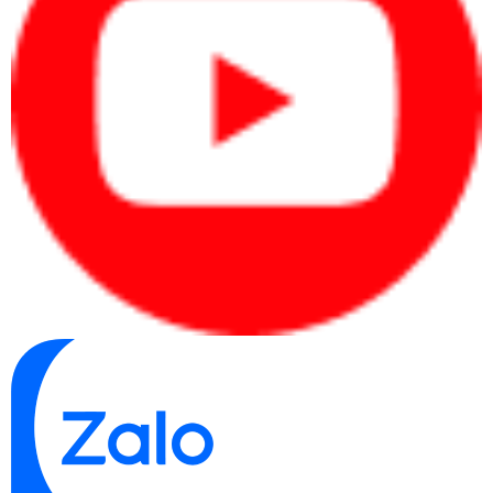
nhóm người dùng cần máy mỏng nhẹ, mạnh, màn hình đẹp và
dung lượng bộ nhớ lớn. Điểm cần lưu ý là RAM onboard thường
không linh hoạt nâng cấp như RAM dạng khe rời, vì vậy doanh
nghiệp nên xác định đúng nhu cầu ngay từ đầu. Ngoài ra, thông
tin cổng kết nối hiện chỉ xác minh được HDMI; các cổng USB,
USB-C, Thunderbolt, jack âm thanh hoặc khe thẻ nhớ cần kiểm
tra thêm trước khi chốt mua số lượng lớn.
Hiệu năng xử lý công việc thực tế
Intel Core Ultra 7 258V đáp ứng tác vụ nào?
Intel Core Ultra 7 258V là bộ xử lý phù hợp với nhóm người dùng
cần hiệu năng cao hơn laptop văn phòng phổ thông. Với 8 lõi và 8
luồng, CPU này đáp ứng tốt các tác vụ như làm báo cáo, xử lý
bảng tính, mở nhiều tab trình duyệt, họp trực tuyến, dùng phần
mềm quản lý, phần mềm bán hàng, CRM, ERP, công cụ phân tích
dữ liệu và các ứng dụng văn phòng chuyên sâu.
Đối với doanh nghiệp, lợi ích của cấu hình này không chỉ nằm ở
tốc độ xử lý đơn lẻ, mà còn ở khả năng duy trì trải nghiệm ổn định
khi người dùng làm việc đa nhiệm. Nhóm quản lý, kinh doanh dự