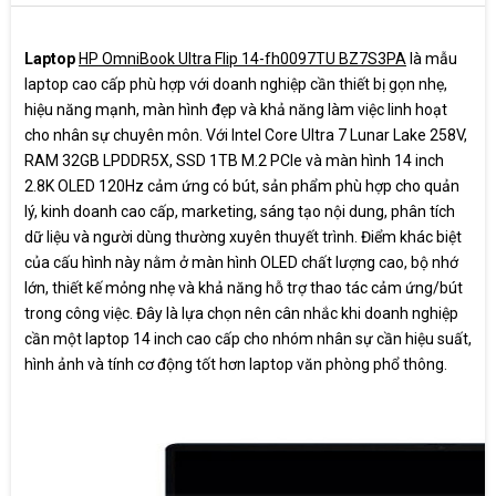
Laptop
HP OmniBook Ultra Flip 14-fh0097TU BZ7S3PA
là mẫu
laptop cao cấp phù hợp với doanh nghiệp cần thiết bị gọn nhẹ,
hiệu năng mạnh, màn hình đẹp và khả năng làm việc linh hoạt
cho nhân sự chuyên môn. Với Intel Core Ultra 7 Lunar Lake 258V,
RAM 32GB LPDDR5X, SSD 1TB M.2 PCIe và màn hình 14 inch
2.8K OLED 120Hz cảm ứng có bút, sản phẩm phù hợp cho quản
lý, kinh doanh cao cấp, marketing, sáng tạo nội dung, phân tích
dữ liệu và người dùng thường xuyên thuyết trình. Điểm khác biệt
của cấu hình này nằm ở màn hình OLED chất lượng cao, bộ nhớ
lớn, thiết kế mỏng nhẹ và khả năng hỗ trợ thao tác cảm ứng/bút
trong công việc. Đây là lựa chọn nên cân nhắc khi doanh nghiệp
cần một laptop 14 inch cao cấp cho nhóm nhân sự cần hiệu suất,
hình ảnh và tính cơ động tốt hơn laptop văn phòng phổ thông.