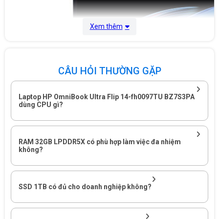
Xem thêm
CÂU HỎI THƯỜNG GẶP
Laptop HP OmniBook Ultra Flip 14-fh0097TU BZ7S3PA
dùng CPU gì?
HP OmniBook Ultra Flip 14-fh0097TU BZ7S3PA mang lại hình ảnh
RAM 32GB LPDDR5X có phù hợp làm việc đa nhiệm
sắc nét, màu sắc đẹp và thao tác linh hoạt,
không?
Doanh nghiệp cần gì khi chọn laptop cao cấp cho nhân sự
chuyên môn?
SSD 1TB có đủ cho doanh nghiệp không?
Bài toán khi chọn thiết bị cho môi trường doanh nghiệp
Trong môi trường doanh nghiệp, laptop cao cấp thường không