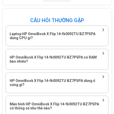
CÂU HỎI THƯỜNG GẶP
Laptop HP OmniBook X Flip 14-fk0092TU BZ7P5PA
dùng CPU gì?
HP OmniBook X Flip 14-fk0092TU BZ7P5PA có RAM
bao nhiêu?
HP OmniBook X Flip 14-fk0092TU BZ7P5PA phù hợp với người
dùng cần laptop cảm ứng lật gập, gọn nhẹ và có cấu hình ổn
HP OmniBook X Flip 14-fk0092TU BZ7P5PA dùng ổ
cứng gì?
định cho học tập, văn phòng.
Laptop HP OmniBook X Flip 14-
fk0092TU BZ7P5PA phù hợp với
Màn hình HP OmniBook X Flip 14-fk0092TU BZ7P5PA
có thông số như thế nào?
nhu cầu nào?