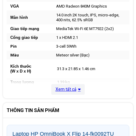
VGA
AMD Radeon 840M Graphics
14.0 inch 2K touch, IPS, micro-edge,
Màn hình
400 nits, 62.5% sRGB
Giao tiếp mạng
MediaTek Wi-Fi 6E MT7922 (2x2)
Cổng giao tiếp
1 x HDMI 2.1
Pin
3-cell 59Wh
Màu
Meteor silver (Bạc)
Kích thước
31.3 x 21.85 x 1.46 cm
(W x D x H)
Trọng lượng
1.39 kg
Xem tất cả
Hệ điều hành
Windows 11 Home SL, Office
THÔNG TIN SẢN PHẨM
Laptop HP OmniBook X Flip 14-fk0092TU