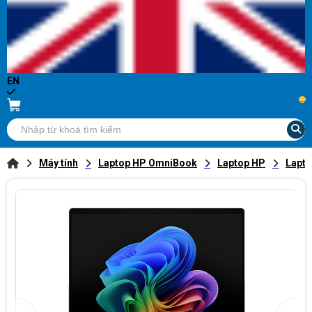
EN
...
Máy tính
Laptop HP OmniBook
Laptop HP
Lapt