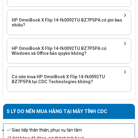
học
hợp
online, đọc tài liệu, làm bài tập và sử
online
dụng ứng dụng học tập phổ thông.
HP OmniBook X Flip 14-fk0092TU BZ7P5PA có pin bao
Văn
RAM 16GB giúp mở nhiều tab trình
nhiêu?
phòng
Phù
duyệt, file tài liệu, email, ứng dụng
đa
hợp
chat và họp online ổn hơn cấu hình
nhiệm
RAM thấp hơn.
HP OmniBook X Flip 14-fk0092TU BZ7P5PA có
Windows và Office bản quyền không?
Ghi
chú,
Thiết kế Flip và màn hình cảm ứng
trình
Rất
giúp người dùng linh hoạt hơn khi đọc
Có nên mua HP OmniBook X Flip 14-fk0092TU
chiếu,
phù
BZ7P5PA tại CDC Technologies không?
tài liệu, chia sẻ nội dung, thuyết trình
thao
hợp
hoặc làm việc nhóm.
tác cảm
ứng
5 LÝ DO NÊN MUA HÀNG TẠI MÁY TÍNH CDC
Di
Trọng lượng khoảng 1.39kg, kích
Rất
chuyển
thước gọn và pin 59Wh phù hợp
phù
hằng
người dùng thường xuyên mang máy
✅ Giao tiếp thân thiện, phục vụ tận tâm
hợp
ngày
đi học, đi làm hoặc đi họp.