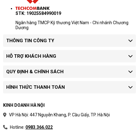
STK: 19025584990019
Ngân hàng TMCP Kỹ thương Việt Nam - Chi nhánh Chương
Dương
THÔNG TIN CÔNG TY
HỖ TRỢ KHÁCH HÀNG
QUY ĐỊNH & CHÍNH SÁCH
HÌNH THỨC THANH TOÁN
KINH DOANH HÀ NỘI
VP Hà Nội: 447 Nguyễn Khang, P. Cầu Giấy, TP. Hà Nội
Thiết kế Flip giúp HP OmniBook X Flip 14-fk0092TU BZ7P5PA
Hotline:
0983.366.022
linh hoạt hơn khi ghi chú, đọc tài liệu, thuyết trình hoặc làm việc
nhóm.