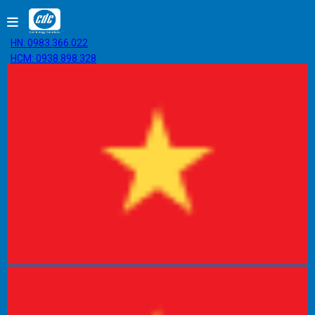
HN: 0983.366.022
HCM: 0938.898.328