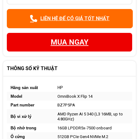
LIÊN HỆ ĐỂ CÓ GIÁ TỐT NHẤT
MUA NGAY
THÔNG SỐ KỸ THUẬT
Hãng sản xuất
HP
Model
OmniBook X Flip 14
Part number
BZ7P5PA
AMD Ryzen AI 5 340 (L3 16MB, up to
Bộ vi xử lý
4.80GHz)
Bộ nhớ trong
16GB LPDDR5x-7500 onboard
Ổ cứng
512GB PCIe Gen4 NVMe M.2