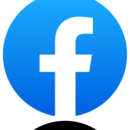
Hạng
Thông số
Giải thích thông số
mục
Laptop HP
Laptop HP 14 inch cảm ứng
Sản
OmniBook X Flip
lật gập, phù hợp học tập, văn
phẩm
14-fk0092TU
phòng đa nhiệm, ghi chú và
BZ7P5PA
làm việc linh hoạt.
Đáp ứng tốt tác vụ học tập,
AMD Ryzen AI 5
văn phòng, trình duyệt, họp
CPU
340, L3 16MB,
online, bảng tính, phần mềm
tối đa 4.80GHz
nhẹ đến vừa và đa nhiệm
hằng ngày.
RAM 16GB phù hợp đa
nhiệm tốt hơn 8GB; dạng
16GB LPDDR5x-
RAM
onboard nên người mua cần
7500 onboard
chọn đúng dung lượng ngay
từ đầu.