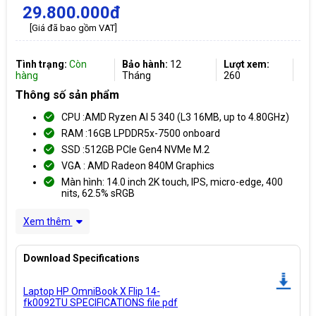
29.800.000đ
[Giá đã bao gồm VAT]
Tình trạng:
Còn
Bảo hành:
12
Lượt xem:
hàng
Tháng
260
Thông số sản phẩm
CPU :AMD Ryzen AI 5 340 (L3 16MB, up to 4.80GHz)
RAM :16GB LPDDR5x-7500 onboard
SSD :512GB PCIe Gen4 NVMe M.2
VGA : AMD Radeon 840M Graphics
Màn hình: 14.0 inch 2K touch, IPS, micro-edge, 400
nits, 62.5% sRGB
Xem thêm
Download Specifications
Laptop HP OmniBook X Flip 14-
fk0092TU SPECIFICATIONS file pdf