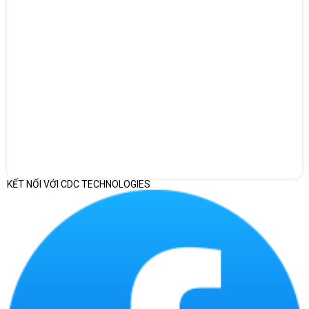
của laptop và thời gian khởi động hệ điều hành. VGA onboard - Intel
UHD Graphics giúp hình ảnh hiển thị của máy chuyển động mượt mà
hơn với độ chậm trễ thấp. Bạn có thể trải nghiệm những khung hình
sắc nét, mượt mà mỗi khi làm việc hoặc giải trí nhẹ nhàng.
KẾT NỐI VỚI CDC TECHNOLOGIES