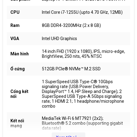
CPU
Intel Core i7-1255U (upto 4.70 GHz, 12MB)
Ram
8GB DDR4-3200MHz (2 x 8 GB)
VGA
Intel UHD Graphics
14 inch FHD (1920 x 1080), IPS, micro-edge,
Màn hình
BrightView, 250 nits, 45% NTSC
Ổ cứng
512GB PCIe® NVMe™ M.2 SSD
1 SuperSpeed USB Type-C® 10Gbps
signaling rate (USB Power Delivery,
Cổng kết
DisplayPort™ 1.4, HP Sleep and Charge); 2
nối
SuperSpeed USB Type-A 5Gbps signaling
rate; 1 HDMI 2.1; 1 headphone/microphone
combo
MediaTek Wi-Fi 6 MT7921 (2x2);
Kết nối
Bluetooth® 5.2 combo (supporting gigabit
mạng
data rate)