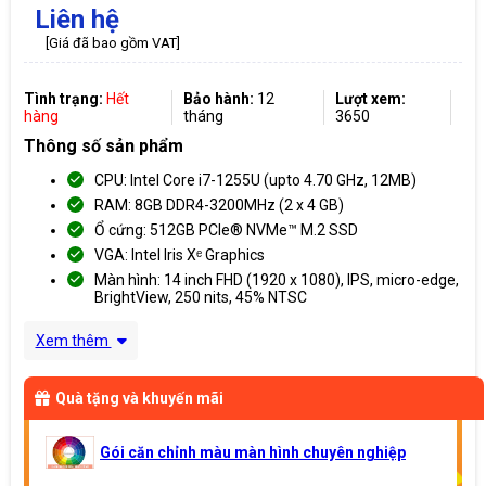
Liên hệ
[Giá đã bao gồm VAT]
Tình trạng:
Hết
Bảo hành:
12
Lượt xem:
hàng
tháng
3650
Thông số sản phẩm
CPU: Intel Core i7-1255U (upto 4.70 GHz, 12MB)
RAM: 8GB DDR4-3200MHz (2 x 4 GB)
Ổ cứng: 512GB PCIe® NVMe™ M.2 SSD
VGA: Intel Iris Xᵉ Graphics
Màn hình: 14 inch FHD (1920 x 1080), IPS, micro-edge,
BrightView, 250 nits, 45% NTSC
Xem thêm
Quà tặng và khuyến mãi
Gói căn chỉnh màu màn hình chuyên nghiệp