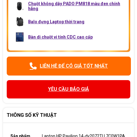
Chuột không dây PADO PM818 màu đen chính
hãng
Balo đựng Laptop thời trang
Bàn di chuột vi tính CDC cao cấp
LIÊN HỆ ĐỂ CÓ GIÁ TỐT NHẤT
YÊU CẦU BÁO GIÁ
THÔNG SỐ KỸ THUẬT
Sản phẩm
Laptop HP Pavilion 14-dv2072TU 7C0W1PA