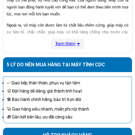
máy có thể phục vụ nhu cầu công việc của người dùng. Máy còn là
người bạn đồng hành tuyệt vời để bạn có thể đem theo bên mình mọi
lúc, mọi nơi mỗi khi bạn muốn.
Ngoài ra, vỏ máy còn được làm từ chất liệu nhôm cứng, giúp máy có
sự bền bỉ, chắc chắn. giúp máy có khả năng chống chịu trước các
tác động ngoại lực.
Xem thêm
MÀN HÌNH VIỀN MỎNG, SẮC NÉT
5 LÝ DO NÊN MUA HÀNG TẠI MÁY TÍNH CDC
Laptop HP Pavilion 14-dv2072TU 7C0W1PA
được trang bị
màn hình kích thước lớn 14 inch Inch với viền màn hình narrow
✅ Giao tiếp thân thiện, phục vụ tận tâm
benzel giúp màn hình được tối ưu góc hiển thị, cho máy có độ rộng
🛒 Đặt hàng dễ dàng, giá thành linh hoạt
màn hình tương đối và vừa đủ. Độ phân giải FHD (1920 x 1080) cho
🛠 Bảo hành chính hãng, bảo trì trọn đời
hình ảnh hiển thị chi tiết, sắc nét, chân thật với màu sắc tươi tắn,
trung thực. Kèm với đó là tấm nền IPS và độ sáng 250 nits cho máy
🚀 Giao hàng siêu nhanh, miễn phí nội thành
có góc nhìn rộng lên đến 178 độ và độ sáng ổn định, giúp bạn có thể
🎁 Gắn kết bền lâu, ưu đãi càng sâu
làm việc trong môi trường ánh sáng yếu.
Ngoài ra, máy còn được trang bị tính năng anti glare giúp lọc ánh