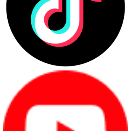
kết nối với các thiết bị ngoại vi khi bạn cần.
Công ty Cổ phần Vật tư và Thiết bị văn phòng CDC
Trụ sở chính: C18, Lô 9, KĐTM. Định Công, P. Định Công, Q. Hoàng
Mai, TP. Hà Nội
Hotline 1: 0983.366.022 (Hà Nội)
CN.HCM: 51/1 Giải Phóng, Phường 4, Quận Tân Bình, TP Hồ Chí
Minh
Hotline 2: 0904.672.691 (TP.HCM)
maytinhcdc.vn
Website:
:
https://www.facebook.com/maytinhcdc.vn/
Facebook