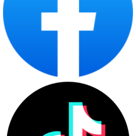
DUNG LƯỢNG PIN ỔN ĐỊNH
Laptop HP Pavilion 14-dv2072TU 7C0W1PA
sử dụng pin3-cell,
45 Wh có hiệu suất ổn định, cho phép bạn sử dụng máy trong thời
gian 4-6 tiếng mà không cần sạc lại. Đặc biệt, bạn có thể sạc đấy
máy tới 90% chỉ trong thời gian ngắn ngủi nhờ vào công nghệ HP
Fast Charge của HP, giúp bạn tiết kiệm thời gian sạc pin.
CỔNG KẾT NỐI ĐA DẠNG
Laptop HP Pavilion 14-dv2072TU 7C0W1PA
được trang bị các
cổng kết nối tiêu chuẩn đến nâng cao như: 1 SuperSpeed USB Type-
C® 10Gbps signaling rate (USB Power Delivery, DisplayPort™ 1.4,
HP Sleep and Charge); 2 SuperSpeed USB Type-A 5Gbps signaling
rate; 1 HDMI 2.1; 1 headphone/microphone combo Intel Wireless-AC
9560 802.11a/b/g/n/ac (2x2), MediaTek Wi-Fi 6 MT7921 (2x2);
Bluetooth® 5.2 combo (supporting gigabit data rate) giúp bạn có thể