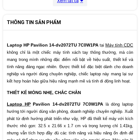
Xem tất cả
Hệ điều
Windows 11 Home 64
hành
Pin
3-cell, 43 Wh Li-ion polyme
THÔNG TIN SẢN PHẨM
Kích thước
32.5 x 21.66 x 1.7 cm
Laptop HP Pavilion 14-dv2072TU 7C0W1PA
Máy tính CDC
tại
Màu sắc
Warm Gold
không chỉ là một chiếc máy tính xách tay thông thường, mà còn
mang trong mình những đặc điểm nổi bật về hiệu suất, thiết kế và
Cân nặng
1.41 kg
tính năng đáng ngạc nhiên. Được thiết kế đặc biệt dành cho doanh
nghiệp và người dùng chuyên nghiệp, chiếc laptop này mang lại sự
Xuất xứ
Trung Quốc
kết hợp hoàn hảo giữa hiệu năng mạnh mẽ và tính di động linh hoạt.
Bảo hành
12 tháng
THIẾT KẾ MỎNG NHẸ, CHẮC CHẮN
Laptop HP
Pavilion 14-dv2072TU 7C0W1PA
là dòng laptop
hướng tới người dùng văn phòng, doanh nghiệp chuyên nghiệp. Xuất
phát từ định hướng phát triển như vậy, HP đã thiết kế máy với kích
thước nhỏ gọn: 32.5 x 21.66 x 1.7 cm và trọng lượng chỉ 1.41kg,
nhưng vẫn tích hợp đầy đủ các tính năng và hiệu năng ổn định để