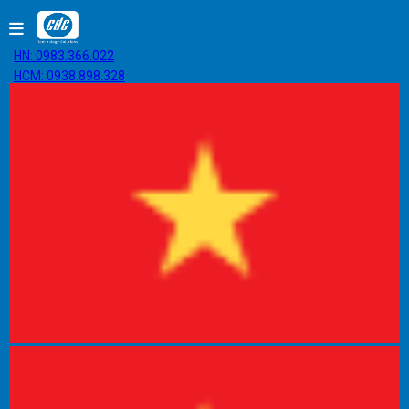
HN: 0983.366.022
HCM: 0938.898.328