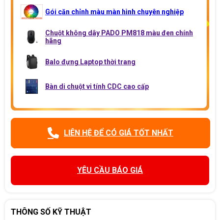
Gói căn chỉnh màu màn hình chuyên nghiệp
Chuột không dây PADO PM818 màu đen chính
hãng
Balo đựng Laptop thời trang
Bàn di chuột vi tính CDC cao cấp
LIÊN HỆ ĐỂ CÓ GIÁ TỐT NHẤT
YÊU CẦU BÁO GIÁ
THÔNG SỐ KỸ THUẬT