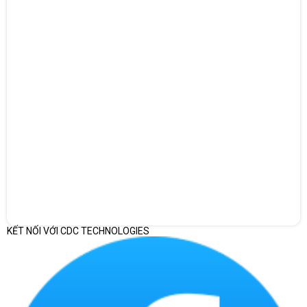
MÀN HÌNH MÀN HÌNH VIỀN MỎNG FHD
Laptop HP ProBook X360 14-ek1048TU 80R26PA
trang bị màn
hình viền mỏng Full HD với kích thước 14 inch, tạo ra không gian
nhìn rộng rãi và thoải mái. Màn hình này hiển thị hình ảnh sắc nét,
giúp bạn xem phim và giải trí một cách đáng kinh ngạc. Tấm nền IPS
cùng công nghệ chống lóa và mờ Anti Glare giúp cải thiện góc nhìn
rộng và tạo trải nghiệm tốt hơn, ngay cả khi bạn nhìn màn hình từ
các góc độ khác nhau.
KẾT NỐI VỚI CDC TECHNOLOGIES