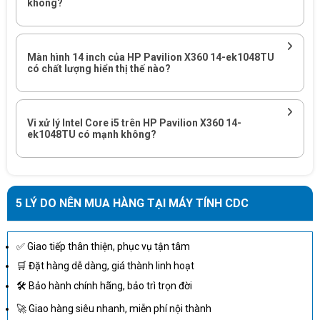
không?
Màn hình 14 inch của HP Pavilion X360 14-ek1048TU
có chất lượng hiển thị thế nào?
Vi xử lý Intel Core i5 trên HP Pavilion X360 14-
ek1048TU có mạnh không?
HIỆU SUẤT CAO XỬ LÝ CÁC TÁC VỤ
5 LÝ DO NÊN MUA HÀNG TẠI MÁY TÍNH CDC
Laptop HP ProBook X360 14-ek1048TU 80R26PA
được trang
bị chip Intel Core i5-1335U (upto 4.60 GHz, 12MB), giúp cải thiện hiệu
suất xử lý tác vụ. Chip này hỗ trợ bộ nhớ DDR4 và có tốc độ bộ nhớ
✅ Giao tiếp thân thiện, phục vụ tận tâm
tối đa lên đến 3200 MHz, cùng với kết nối PCIe gen 3.0, giúp tiết
🛒 Đặt hàng dễ dàng, giá thành linh hoạt
kiệm chi phí vận hành.
🛠 Bảo hành chính hãng, bảo trì trọn đời
Laptop này cũng đi kèm với card đồ họa Intel Iris Xe, có khả năng hỗ
🚀 Giao hàng siêu nhanh, miễn phí nội thành
trợ các ứng dụng chỉnh sửa hình ảnh , render video cơ bản một cách