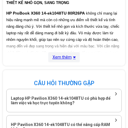
THIẾT KẾ NHỎ GỌN, SANG TRỌNG
Bảo hành
12 tháng
HP ProBook X360 14-ek1048TU 80R26PA
không chỉ mang lại
hiệu năng mạnh mẽ mà còn có những ưu điểm về thiết kế và tính
năng đáng chú ý. Với thiết kế nhỏ gọn và kích thước vừa tay, chiếc
laptop này rất dễ dàng mang đi bất kỳ đâu. Vỏ máy được làm từ
nhôm nguyên khối, giúp tạo nên sự cứng cáp và độ hoàn thiện cao,
mang đến vẻ đẹp sang trọng và hiện đại với màu bạc. Với cân nặng
chỉ 1.45kg và độ dày 18mm, bạn có thể hoạt động mọi lúc, mọi nơi
Xem thêm
mà không gặp bất kỳ khó khăn nào. Bản lề đặc biệt cho phép màn
hình xoay mở 360 độ kết hợp với màn hình cảm ứng, biến chiếc
laptop của bạn thành một chiếc máy tính bảng nhỏ gọn cực kì tiện
lợi, giúp bạn có thể thao tác tỉ mỉ hơn bằng cảm nhận tay thay vì sử
CÂU HỎI THƯỜNG GẶP
dụng chuột hoặc touchpad.
Laptop HP Pavilion X360 14-ek1048TU có phù hợp để
làm việc và học trực tuyến không?
HP Pavilion X360 14-ek1048TU có thể nâng cấp RAM