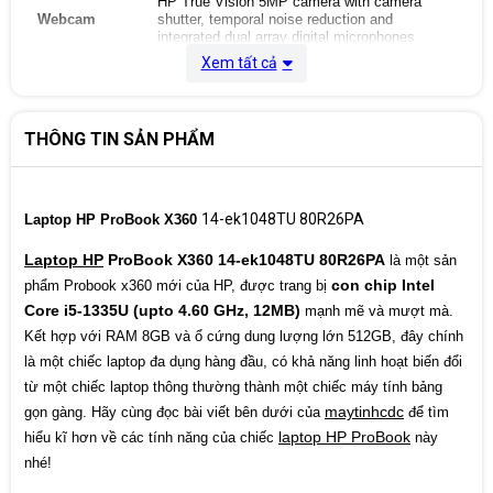
HP True Vision 5MP camera with camera
Webcam
shutter, temporal noise reduction and
integrated dual array digital microphones
Xem tất cả
Key
Bàn phím tiêu chuẩn - Đèn nền bàn phím
Mouse
Cảm ứng đa điểm
THÔNG TIN SẢN PHẨM
Hệ điều hành
Windows 11 Home
14-ek1048TU 80R26PA
Laptop HP ProBook X360
Pin
3-cell, 43 Wh Li-ion
Laptop HP
ProBook X360 14-ek1048TU 80R26PA
là một sản
Kích thước
32.2 x 21 x 1.89 (front) – 1.99 (rear) cm
con chip Intel
phẩm Probook x360 mới của HP, được trang bị
Core i5-1335U (upto 4.60 GHz, 12MB)
mạnh mẽ và mượt mà.
Tính năng
Đèn nền bàn phím, bảo mật vân tay
Kết hợp với RAM 8GB và ổ cứng dung lượng lớn 512GB, đây chính
là một chiếc laptop đa dụng hàng đầu, có khả năng linh hoạt biến đổi
Màu sắc
Vàng
từ một chiếc laptop thông thường thành một chiếc máy tính bảng
maytinhcdc
gọn gàng. Hãy cùng đọc bài viết bên dưới của
để tìm
Cân nặng
1.51 kg
laptop HP ProBook
hiểu kĩ hơn về các tính năng của chiếc
này
nhé!
Xuất xứ
China