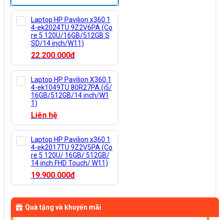
Laptop HP Pavilion x360 1
4-ek2024TU 9Z2V6PA (Co
re 5 120U/16GB/512GB S
SD/14 inch/W11)
22.200.000đ
Laptop HP Pavilion X360 1
4-ek1049TU 80R27PA (i5/
16GB/512GB/14 inch/W1
1)
Liên hệ
Laptop HP Pavilion x360 1
4-ek2017TU 9Z2V5PA (Co
re 5 120U/ 16GB/ 512GB/
14 inch FHD Touch/ W11)
19.900.000đ
Quà tặng và khuyến mãi