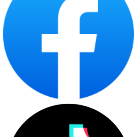
KẾT NỐI LINH HOẠT
Laptop HP ProBook X360 14-ek1048TU 80R26PA
được trang
bị các cổng kết nối bao gồm: 2x SuperSpeed USB Type-A 5Gbps
signaling rate; 1x USB4 Type-C 40Gbps signaling rate (USB Power
Delivery, DisplayPort 1.4); 1x headphone/microphone combo; 1x
HDMI 2.0b; 1x AC power; 1x SD card reader.