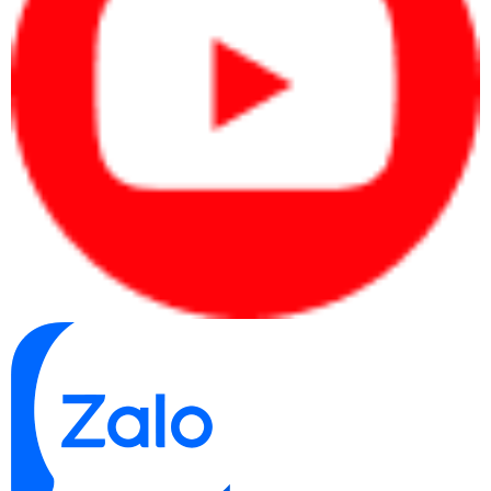
Hotline 2: 0904.672.691 (TP.HCM)
maytinhcdc.vn
Website:
:
https://www.facebook.com/maytinhcdc.vn
Facebook