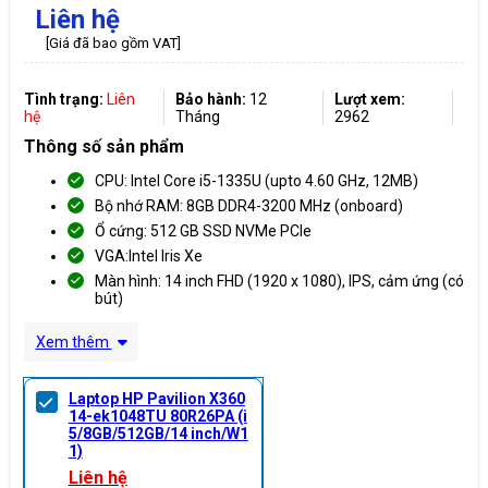
Liên hệ
[Giá đã bao gồm VAT]
Tình trạng:
Liên
Bảo hành:
12
Lượt xem:
hệ
Tháng
2962
Thông số sản phẩm
CPU: Intel Core i5-1335U (upto 4.60 GHz, 12MB)
Bộ nhớ RAM: 8GB DDR4-3200 MHz (onboard)
Ổ cứng: 512 GB SSD NVMe PCIe
VGA:Intel Iris Xe
Màn hình: 14 inch FHD (1920 x 1080), IPS, cảm ứng (có
bút)
Xem thêm
Laptop HP Pavilion X360
14-ek1048TU 80R26PA (i
5/8GB/512GB/14 inch/W1
1)
Liên hệ