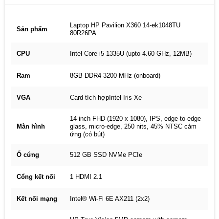
Laptop HP Pavilion X360 14-ek1048TU
Sản phẩm
80R26PA
CPU
Intel Core i5-1335U (upto 4.60 GHz, 12MB)
Ram
8GB DDR4-3200 MHz (onboard)
VGA
Card tích hợpIntel Iris Xe
14 inch FHD (1920 x 1080), IPS, edge-to-edge
Màn hình
glass, micro-edge, 250 nits, 45% NTSC cảm
ứng (có bút)
Ổ cứng
512 GB SSD NVMe PCIe
Cổng kết nối
1 HDMI 2.1
Kết nối mạng
Intel® Wi-Fi 6E AX211 (2x2)