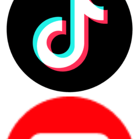
Công ty Cổ phần Vật tư và Thiết bị văn phòng CDC
Trụ sở chính: C18, Lô 9, KĐTM. Định Công, P. Định Công, Q. Hoàng
Mai, TP. Hà Nội
Hotline 1: 0983.366.022 (Hà Nội)
CN.HCM: 51/1 Giải Phóng, Phường 4, Quận Tân Bình, TP Hồ Chí
Minh