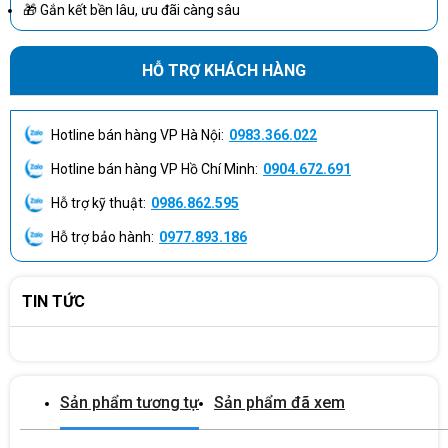
🎁 Gắn kết bền lâu, ưu đãi càng sâu
tốt hơn.
Bộ nhớ RAM DDR4 8GB giúp bạn thực hiện nhiều công việc cùng
HỖ TRỢ KHÁCH HÀNG
một lúc, đảm bảo khả năng đa nhiệm tốt. Ổ cứng SSD dung lượng
lớn 512GB cung cấp không gian lưu trữ dữ liệu rộng lớn, tăng tốc độ
mở máy và xử lý tác vụ, giúp bạn làm việc hiệu quả hơn.
Hotline bán hàng VP Hà Nội:
0983.366.022
Hotline bán hàng VP Hồ Chí Minh:
0904.672.691
Hỗ trợ kỹ thuật:
0986.862.595
Hỗ trợ bảo hành:
0977.893.186
TIN TỨC
Sản phẩm tương tự
Sản phẩm đã xem