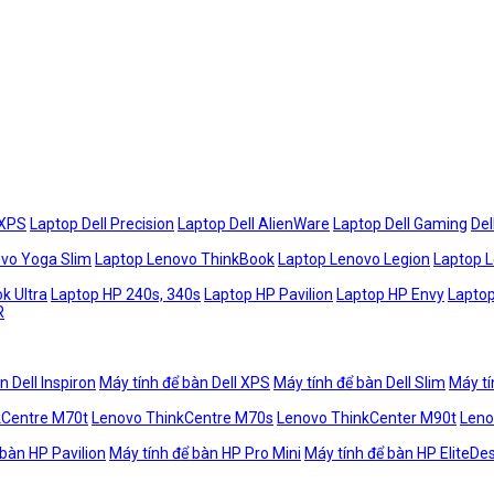
 XPS
Laptop Dell Precision
Laptop Dell AlienWare
Laptop Dell Gaming
Del
vo Yoga Slim
Laptop Lenovo ThinkBook
Laptop Lenovo Legion
Laptop 
k Ultra
Laptop HP 240s, 340s
Laptop HP Pavilion
Laptop HP Envy
Laptop
R
n Dell Inspiron
Máy tính để bàn Dell XPS
Máy tính để bàn Dell Slim
Máy tí
kCentre M70t
Lenovo ThinkCentre M70s
Lenovo ThinkCenter M90t
Leno
 bàn HP Pavilion
Máy tính để bàn HP Pro Mini
Máy tính để bàn HP EliteDe