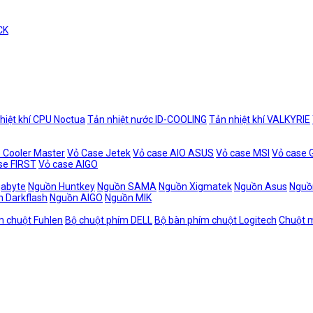
CK
hiệt khí CPU Noctua
Tản nhiệt nước ID-COOLING
Tản nhiệt khí VALKYRIE
 Cooler Master
Vỏ Case Jetek
Vỏ case AIO ASUS
Vỏ case MSI
Vỏ case
se FIRST
Vỏ case AIGO
gabyte
Nguồn Huntkey
Nguồn SAMA
Nguồn Xigmatek
Nguồn Asus
Nguồ
 Darkflash
Nguồn AIGO
Nguồn MIK
m chuột Fuhlen
Bộ chuột phím DELL
Bộ bàn phím chuột Logitech
Chuột m