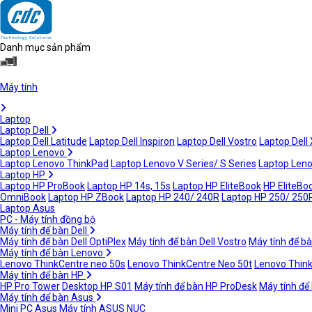
Danh mục sản phẩm
Máy tính
Laptop
Laptop Dell
Laptop Dell Latitude
Laptop Dell Inspiron
Laptop Dell Vostro
Laptop Dell
Laptop Lenovo
Laptop Lenovo ThinkPad
Laptop Lenovo V Series/ S Series
Laptop Leno
Laptop HP
Laptop HP ProBook
Laptop HP 14s, 15s
Laptop HP EliteBook
HP EliteBoo
OmniBook
Laptop HP ZBook
Laptop HP 240/ 240R
Laptop HP 250/ 250
Laptop Asus
PC - Máy tính đồng bộ
Máy tính để bàn Dell
Máy tính để bàn Dell OptiPlex
Máy tính để bàn Dell Vostro
Máy tính để bà
Máy tính để bàn Lenovo
Lenovo ThinkCentre neo 50s
Lenovo ThinkCentre Neo 50t
Lenovo Thin
Máy tính để bàn HP
HP Pro Tower
Desktop HP S01
Máy tính để bàn HP ProDesk
Máy tính để
Máy tính để bàn Asus
Mini PC Asus
Máy tính ASUS NUC