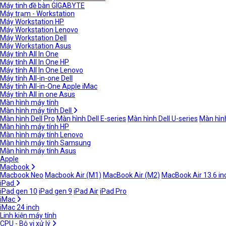
Máy tinh đề bàn GIGABYTE
Máy trạm - Workstation
Máy Workstation HP
Máy Workstation Lenovo
Máy Workstation Dell
Máy Workstation Asus
Máy tính All In One
Máy tính All In One HP
Máy tính All In One Lenovo
Máy tính All-in-one Dell
Máy tính All-in-One Apple iMac
Máy tính All in one Asus
Màn hình máy tính
Màn hình máy tính Dell
Màn hình Dell Pro
Màn hình Dell E-series
Màn hình Dell U-series
Màn hình
Màn hình máy tính HP
Màn hình máy tính Lenovo
Màn hình máy tính Samsung
Màn hình máy tính Asus
Apple
Macbook
Macbook Neo
Macbook Air (M1)
MacBook Air (M2)
MacBook Air 13.6 in
iPad
iPad gen 10
iPad gen 9
iPad Air
iPad Pro
iMac
iMac 24 inch
Linh kiện máy tính
CPU - Bộ vi xử lý