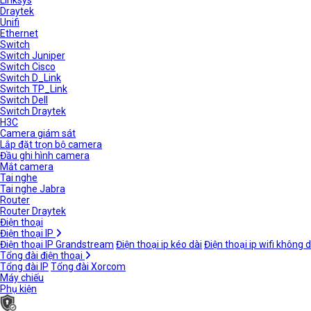
Linksys
Draytek
Unifi
Ethernet
Switch
Switch Juniper
Switch Cisco
Switch D_Link
Switch TP_Link
Switch Dell
Switch Draytek
H3C
Camera giám sát
Lắp đặt trọn bộ camera
Đầu ghi hình camera
Mắt camera
Tai nghe
Tai nghe Jabra
Router
Router Draytek
Điện thoại
Điện thoại IP
Điện thoại IP Grandstream
Điện thoại ip kéo dài
Điện thoại ip wifi không 
Tổng đài điện thoại
Tổng đài IP
Tổng đài Xorcom
Máy chiếu
Phụ kiện