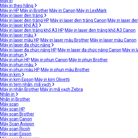
Máy in
Máy in theo hãng
Máy in HP
Máy in Brother
Máy in Canon
Máy in LexMark
Máy in laser đen trắng
Máy in laser đen trắng HP
Máy in laser đen trắng Canon
Máy in laser đe
Máy in laser khổ A3
Máy in laser đen trắng khổ A3 HP
Máy in laser đen trắng khổ A3 Canon
Máy in laser màu
Máy in laser màu HP
Máy in laser màu Brother
Máy in laser màu Canon
Máy in laser đa chức năng
Máy in laser đa chức năng HP
Máy in laser đa chức năng Canon
Máy in 
Máy in phun
Máy in phun HP
Máy in phun Canon
Máy in phun Brother
Máy in phun màu
Máy in phun màu HP
Máy in phun màu Brother
Máy in kim
Máy in kim Epson
Máy in kim Olivetti
Máy in tem nhãn, mã vạch
Máy in nhãn Brother
Máy in mã vạch Zebra
Nhãn in
Nhãn in Brother
Máy scan
Máy scan HP
Máy scan Brother
Máy scan Canon
Máy Scan Avision
Máy scan Ricoh
Máy scan Epson