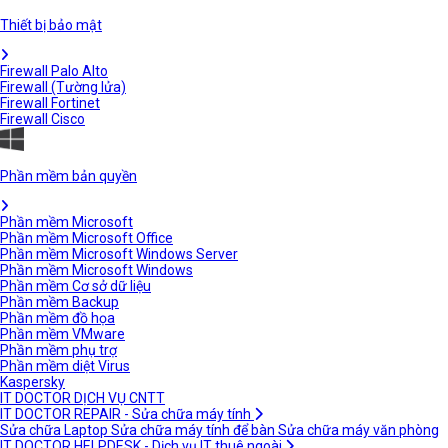
Thiết bị bảo mật
Firewall Palo Alto
Firewall (Tường lửa)
Firewall Fortinet
Firewall Cisco
Phần mềm bản quyền
Phần mềm Microsoft
Phần mềm Microsoft Office
Phần mềm Microsoft Windows Server
Phần mềm Microsoft Windows
Phần mềm Cơ sở dữ liệu
Phần mềm Backup
Phần mềm đồ họa
Phần mềm VMware
Phần mềm phụ trợ
Phần mềm diệt Virus
Kaspersky
IT DOCTOR DỊCH VỤ CNTT
IT DOCTOR REPAIR - Sửa chữa máy tính
Sửa chữa Laptop
Sửa chữa máy tính để bàn
Sửa chữa máy văn phòng
IT DOCTOR HELPDESK - Dịch vụ IT thuê ngoài