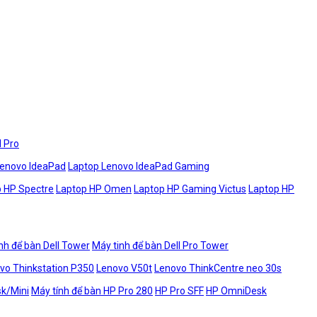
l Pro
Lenovo IdeaPad
Laptop Lenovo IdeaPad Gaming
 HP Spectre
Laptop HP Omen
Laptop HP Gaming Victus
Laptop HP
nh để bàn Dell Tower
Máy tinh để bàn Dell Pro Tower
vo Thinkstation P350
Lenovo V50t
Lenovo ThinkCentre neo 30s
sk/Mini
Máy tính để bàn HP Pro 280
HP Pro SFF
HP OmniDesk