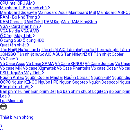
CPU Intel
CPU AMD
Mainboard - Bo mạch chủ
Mainboard Gigabyte
Mainboard Asus
Mainboard MSI
Mainboard ASRO
RAM - Bộ Nhớ Trong
RAM Corsair
RAM GsKill
RAM KingMax
RAM KingSton
VGA - Card màn hình
VGA Nvidia
VGA AMD
Ổ Cứng Máy Tính
Ổ cứng SSD
Ổ cứng HDD
Quạt tản nhiệt
Tản Nhiệt Nước Lian Li
Tản nhiệt AIO
Tản nhiệt nước Thermalright
Tản n
JONSBO
Tản nhiệt nước AIO ASUS
Tản Nhiệt NZXT
Tản nhiệt Cooler
Vỏ Case
Vỏ Case Asus
Vỏ Case SAMA
Vỏ Case KENOO
Vỏ Case Jonsbo
Vỏ Case
Vỏ case MIK
Vỏ case Xigmatek
Vỏ Case Phanteks
Vỏ case Cosair
Vỏ ca
PSU - Nguồn Máy Tính
Nguồn Antec
Nguồn Cooler Master
Nguồn Corsair
Nguồn FSP
Nguồn Gi
OCPC
Nguồn KENOO
Nguồn HPE
Nguồn Segotep
Nguồn Deepcool
Nguồn
Bàn phím, chuột
Bàn phím Fulhen
Bàn phím Dell
Bộ bàn phím chuột Logitech
Bộ bàn phí
Loa
Loa Microlab
Thiết bị văn phòng