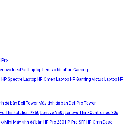
l Pro
Lenovo IdeaPad
Laptop Lenovo IdeaPad Gaming
 HP Spectre
Laptop HP Omen
Laptop HP Gaming Victus
Laptop HP
nh để bàn Dell Tower
Máy tinh để bàn Dell Pro Tower
vo Thinkstation P350
Lenovo V50t
Lenovo ThinkCentre neo 30s
sk/Mini
Máy tính để bàn HP Pro 280
HP Pro SFF
HP OmniDesk