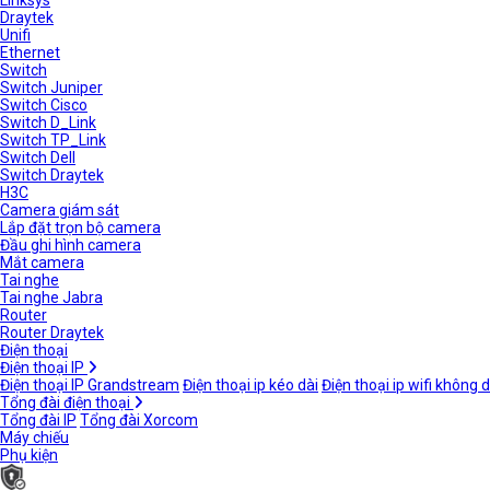
Linksys
Draytek
Unifi
Ethernet
Switch
Switch Juniper
Switch Cisco
Switch D_Link
Switch TP_Link
Switch Dell
Switch Draytek
H3C
Camera giám sát
Lắp đặt trọn bộ camera
Đầu ghi hình camera
Mắt camera
Tai nghe
Tai nghe Jabra
Router
Router Draytek
Điện thoại
Điện thoại IP
Điện thoại IP Grandstream
Điện thoại ip kéo dài
Điện thoại ip wifi không 
Tổng đài điện thoại
Tổng đài IP
Tổng đài Xorcom
Máy chiếu
Phụ kiện