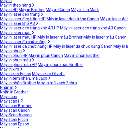
Máy in
Máy in theo hãng
Máy in HP
Máy in Brother
Máy in Canon
Máy in LexMark
Máy in laser đen trắng
Máy in laser đen trắng HP
Máy in laser đen trắng Canon
Máy in laser đe
Máy in laser khổ A3
Máy in laser đen trắng khổ A3 HP
Máy in laser đen trắng khổ A3 Canon
Máy in laser màu
Máy in laser màu HP
Máy in laser màu Brother
Máy in laser màu Canon
Máy in laser đa chức năng
Máy in laser đa chức năng HP
Máy in laser đa chức năng Canon
Máy in 
Máy in phun
Máy in phun HP
Máy in phun Canon
Máy in phun Brother
Máy in phun màu
Máy in phun màu HP
Máy in phun màu Brother
Máy in kim
Máy in kim Epson
Máy in kim Olivetti
Máy in tem nhãn, mã vạch
Máy in nhãn Brother
Máy in mã vạch Zebra
Nhãn in
Nhãn in Brother
Máy scan
Máy scan HP
Máy scan Brother
Máy scan Canon
Máy Scan Avision
Máy scan Ricoh
Máy scan Epson