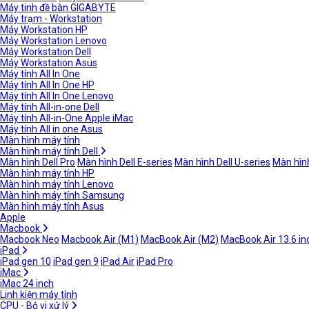
Máy tinh đề bàn GIGABYTE
Máy trạm - Workstation
Máy Workstation HP
Máy Workstation Lenovo
Máy Workstation Dell
Máy Workstation Asus
Máy tính All In One
Máy tính All In One HP
Máy tính All In One Lenovo
Máy tính All-in-one Dell
Máy tính All-in-One Apple iMac
Máy tính All in one Asus
Màn hình máy tính
Màn hình máy tính Dell
Màn hình Dell Pro
Màn hình Dell E-series
Màn hình Dell U-series
Màn hình
Màn hình máy tính HP
Màn hình máy tính Lenovo
Màn hình máy tính Samsung
Màn hình máy tính Asus
Apple
Macbook
Macbook Neo
Macbook Air (M1)
MacBook Air (M2)
MacBook Air 13.6 in
iPad
iPad gen 10
iPad gen 9
iPad Air
iPad Pro
iMac
iMac 24 inch
Linh kiện máy tính
CPU - Bộ vi xử lý