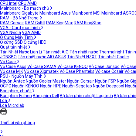
CPU Intel
CPU AMD
Mainboard - Bo mạch chủ
Mainboard Gigabyte
Mainboard Asus
Mainboard MSI
Mainboard ASRO
RAM - Bộ Nhớ Trong
RAM Corsair
RAM GsKill
RAM KingMax
RAM KingSton
VGA - Card màn hình
VGA Nvidia
VGA AMD
Ổ Cứng Máy Tính
Ổ cứng SSD
Ổ cứng HDD
Quạt tản nhiệt
Tản Nhiệt Nước Lian Li
Tản nhiệt AIO
Tản nhiệt nước Thermalright
Tản n
JONSBO
Tản nhiệt nước AIO ASUS
Tản Nhiệt NZXT
Tản nhiệt Cooler
Vỏ Case
Vỏ Case Asus
Vỏ Case SAMA
Vỏ Case KENOO
Vỏ Case Jonsbo
Vỏ Case
Vỏ case MIK
Vỏ case Xigmatek
Vỏ Case Phanteks
Vỏ case Cosair
Vỏ ca
PSU - Nguồn Máy Tính
Nguồn Antec
Nguồn Cooler Master
Nguồn Corsair
Nguồn FSP
Nguồn Gi
OCPC
Nguồn KENOO
Nguồn HPE
Nguồn Segotep
Nguồn Deepcool
Nguồn
Bàn phím, chuột
Bàn phím Fulhen
Bàn phím Dell
Bộ bàn phím chuột Logitech
Bộ bàn phí
Loa
Loa Microlab
Thiết bị văn phòng