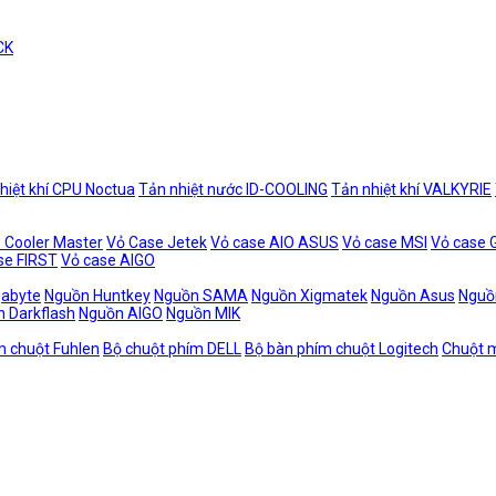
CK
hiệt khí CPU Noctua
Tản nhiệt nước ID-COOLING
Tản nhiệt khí VALKYRIE
 Cooler Master
Vỏ Case Jetek
Vỏ case AIO ASUS
Vỏ case MSI
Vỏ case
se FIRST
Vỏ case AIGO
gabyte
Nguồn Huntkey
Nguồn SAMA
Nguồn Xigmatek
Nguồn Asus
Nguồ
 Darkflash
Nguồn AIGO
Nguồn MIK
m chuột Fuhlen
Bộ chuột phím DELL
Bộ bàn phím chuột Logitech
Chuột m