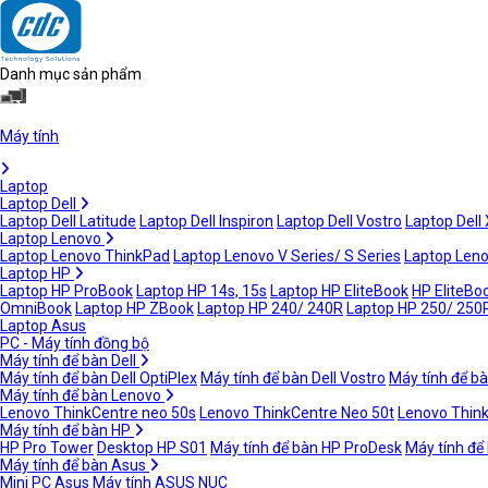
Danh mục sản phẩm
Máy tính
Laptop
Laptop Dell
Laptop Dell Latitude
Laptop Dell Inspiron
Laptop Dell Vostro
Laptop Dell
Laptop Lenovo
Laptop Lenovo ThinkPad
Laptop Lenovo V Series/ S Series
Laptop Leno
Laptop HP
Laptop HP ProBook
Laptop HP 14s, 15s
Laptop HP EliteBook
HP EliteBoo
OmniBook
Laptop HP ZBook
Laptop HP 240/ 240R
Laptop HP 250/ 250
Laptop Asus
PC - Máy tính đồng bộ
Máy tính để bàn Dell
Máy tính để bàn Dell OptiPlex
Máy tính để bàn Dell Vostro
Máy tính để bà
Máy tính để bàn Lenovo
Lenovo ThinkCentre neo 50s
Lenovo ThinkCentre Neo 50t
Lenovo Thin
Máy tính để bàn HP
HP Pro Tower
Desktop HP S01
Máy tính để bàn HP ProDesk
Máy tính để
Máy tính để bàn Asus
Mini PC Asus
Máy tính ASUS NUC