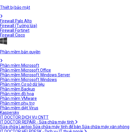
Thiết bị bảo mật
Firewall Palo Alto
Firewall (Tường lửa)
Firewall Fortinet
Firewall Cisco
Phần mềm bản quyền
Phần mềm Microsoft
Phần mềm Microsoft Office
Phần mềm Microsoft Windows Server
Phần mềm Microsoft Windows
Phần mềm Cơ sở dữ liệu
Phần mềm Backup
Phần mềm đồ họa
Phần mềm VMware
Phần mềm phụ trợ
Phần mềm diệt Virus
Kaspersky
IT DOCTOR DỊCH VỤ CNTT
IT DOCTOR REPAIR - Sửa chữa máy tính
Sửa chữa Laptop
Sửa chữa máy tính để bàn
Sửa chữa máy văn phòng
IT DOCTOR HELPDESK - Dịch vụ IT thuê ngoài