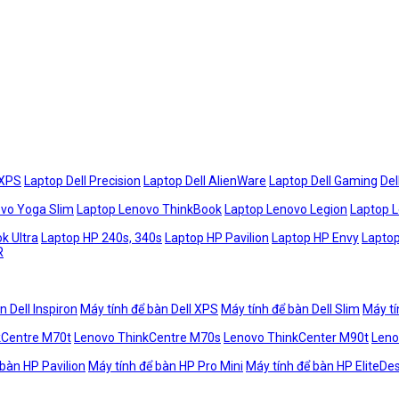
 XPS
Laptop Dell Precision
Laptop Dell AlienWare
Laptop Dell Gaming
Del
vo Yoga Slim
Laptop Lenovo ThinkBook
Laptop Lenovo Legion
Laptop 
k Ultra
Laptop HP 240s, 340s
Laptop HP Pavilion
Laptop HP Envy
Laptop
R
n Dell Inspiron
Máy tính để bàn Dell XPS
Máy tính để bàn Dell Slim
Máy tí
kCentre M70t
Lenovo ThinkCentre M70s
Lenovo ThinkCenter M90t
Leno
 bàn HP Pavilion
Máy tính để bàn HP Pro Mini
Máy tính để bàn HP EliteDe