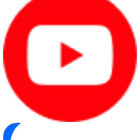
Hồ Chí Minh
https://maytinhcdc.vn/
Mua hàng trên website:
Mua hàng qua số điện thoại hotline: 0983.366.022 để
được gặp đội ngũ kỹ thuật viên tư vấn cụ thể và nhanh
nhất.
Máy Tính CDC là một trong những nhà phân phối chính hãng được
ủy quyền bởi HP. Chúng tôi cam kết về chất lượng cũng như giá
thành hợp lý, có lợi cho người dùng.
Công ty Cổ phần Vật tư và Thiết bị văn phòng CDC
Trụ sở chính: C18, Lô 9, KĐTM. Định Công, P. Định Công, Q. Hoàng
Mai, TP. Hà Nội
Hotline 1: 0983.366.022 (Hà Nội)
CN.HCM: 51/1 Giải Phóng, Phường 4, Quận Tân Bình, TP Hồ Chí
Minh
Hotline 2: 0904.672.691 (TP.HCM)
maytinhcdc.vn
Website: