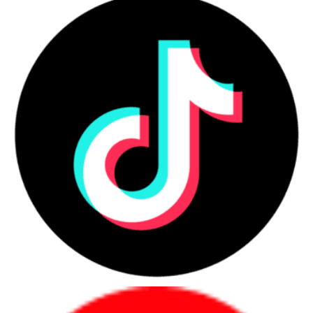
Cổng kết nối đầy đủ và đa dạng
Laptop HP ProBook 440 G11 được trang bị đầy đủ các cổng kết nối
đa dạng như sau: 2 USB Type-C® 20Gbps signaling rate (USB Power
Delivery, DisplayPort™ 1.4, HP Sleep and Charge); 2 USB Type-A
5Gbps signaling rate (1 charging, 1 power); 1 HDMI 2.1; 1 stereo
headphone/microphone combo jack; 1 RJ-45HDMI cable sold
separately.
Mua Laptop HP ProBook 440 G11 chính hãng tại Máy tính
CDC - Đại lý uy tín từ HP
Các bạn có thể dễ dàng mua Laptop HP ProBook 440 G11 tại Máy
Tính CDC bằng cách:
Mua hàng trực tiếp tại cửa hàng ở địa chỉ: C18, Lô 9,
KĐTM. Định Công, P. Định Công, Q. Hoàng Mai, TP. Hà
Nội hoặc 51/1 Giải Phóng, Phường 4, Quận Tân Bình, TP