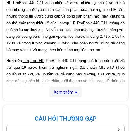
Cân nặng
1.39 Kg
HP ProBook 440 G11 đang nhận về được nhiều sự chú ý và tò mò
của những tín đồ yêu thích các sản phẩm của thương hiệu HP. Với
Xuất xứ
China
những thông tin được cung cấp về dòng sản phẩm mới này, chúng ta
có thể thấy rằng thiết kế của Laptop HP ProBook 440 G11 không có
Bảo hành
12 Tháng
quá nhiều sự thay đổi. Nó vẫn sở hữu tone màu bạc truyền thống với
dáng vẻ vuông vắn, nhỏ gọn vpows lọc thước khoảng 2.71 x 17.67 x
12 in và trọng lượng khoảng 1.39kg, cho phép người dùng dễ dàng
bỏ máy vào túi và mang theo bên mình mọi lúc, mọi nơi.
Laptop HP
Hơn nữa,
ProBook 440 G11 trong quá trình sản xuất đã
trải qua 19 bước kiểm tra nghiêm ngặt đạt chuẩn MIL-STD (Tiêu
chuẩn quân đội) về độ bền và dễ dàng bảo dưỡng, sửa chữa, giúp
đem đến sự bền bỉ, chắc chắn, tuổi thọ cao và linh hoạt, dễ tháo lắp
để bảo dưỡng hay sửa chữa khi gặp vấn đề.
Xem thêm
Hiệu năng mạnh mẽ với linh kiện đời mới
Laptop HP ProBook
440 G11 được trang bị con chip Intel Core Ultra
CÂU HỎI THƯỜNG GẶP
5 - dòng CPU mới nhất của Intel, được ra mắt vào năm 2024 với
nhiều cải tiến vượt trội so với thế hệ trước. Dòng chip này được