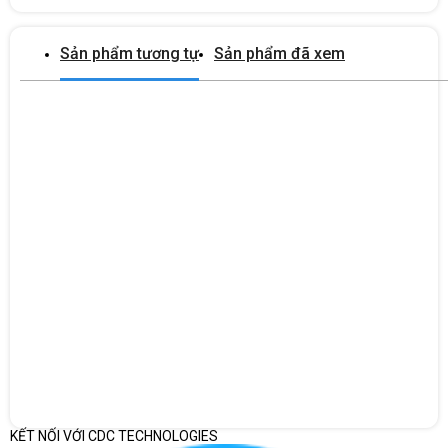
Laptop HP ProBook 440 G11 sở hữu màn hình kích thước 14Inch, tỷ
lệ 16:10 với viền màn hình mỏng để tối ưu hóa góc nhìn cho người
Sản phẩm tương tự
Sản phẩm đã xem
dùng. Độ phân giải WUXGA (1920x1200), kết hợp với UWVA IPS
WLED display giúp đem tới chất lượng nhất, màu sắc trung thực,
tươi tắn với hình ảnh trơn tru, chuyển động mượt mà và liền mạch,
không gặp phải tình trạng vỡ hình. Ngoài ra, độ sáng 300nits còn
đem giúp người dùng làm việc hiệu quả trong những môi trường ánh
sáng yếu mà không lo bị phản chiếu màn hình, gây ra tình trạng bóng
lóa.
Camera FHD, trải nghiệm gọi video sắc nét
Laptop HP ProBook 440 G11 được trang bị Camera Integrated 1080p
FHD webcam with dual-microphone array giúp người dùng có những
nghiệm gọi video tuyệt vời nhất với hình ảnh cực sắc nét, chân thực
và âm thanh sống động, bao trùm.
KẾT NỐI VỚI CDC TECHNOLOGIES