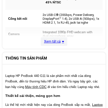
45% NTSC
2x USB-C® (20Gbps, Power Delivery,
Cổng kết nối
DisplayPort™ 1.4), 2x USB-A (5Gbps), 1x
HDMI 2.1, 1x RJ-45, jack tai nghe
Integrated 1080p FHD webcam with
Camera
dual-microphone array
Xem tất cả
Intel® Wi-Fi 6E AX211 (2x2) and
Kết nối mạng
Bluetooth® 5.3 wireless card
THÔNG TIN SẢN PHẨM
Hệ điều hành
Windows 11
Pin
3-cell 56 WHr
Laptop HP ProBook 440 G11 là sản phẩm mới nhất của dòng
ProBook, đến từ thương hiệu HP đình đám. Và ngay bây giờ, các
Màu sắc
Silver
Máy tính CDC
bạn hãy cùng
đi vào tìm hiểu chiếc Laptop này nhé.
Kích thước
2.71 x 17.67 x 12 in
Thiết kế cải thiện, mỏng gọn hơn
Laptop
Là thế hệ mới nhất hiện nay của dòng ProBook sắp ra mắt,