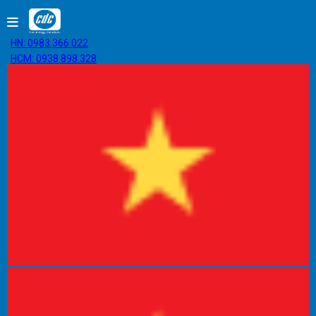
HN: 0983.366.022
HCM: 0938.898.328