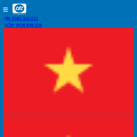
HN: 0983.366.022
HCM: 0938.898.328