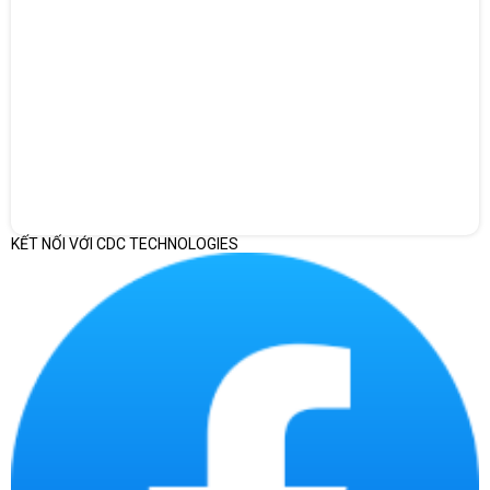
HP ProBook 460 G11 A74MSPT sử dụng Ultra 5 125H 1.2GHz,
RAM 16GB DDR5 5600, SSD 512GB NVMe, NVIDIA GeForce
RTX 2050 4GB GDDR6, màn hình 16.0 inch WUXGA Touch IPS
LCD, Wi-Fi + Bluetooth, Windows 11 Home và bảo hành 12
tháng.
Bảng thông số kỹ thuật và ý nghĩa đối với người dùng
Hạng
Thông số
Giải thích thông số
mục
KẾT NỐI VỚI CDC TECHNOLOGIES
Laptop HP ProBook 16 inch
HP ProBook
Sản
dành cho học tập, văn phòng
460 G11
phẩm
nâng cao, làm việc dữ liệu và
A74MSPT
triển khai doanh nghiệp.
Phù hợp xử lý tài liệu, bảng
Ultra 5 125H
tính, trình duyệt nhiều tab, họp
CPU
1.2GHz
online, phần mềm quản lý và
tác vụ văn phòng đa nhiệm.