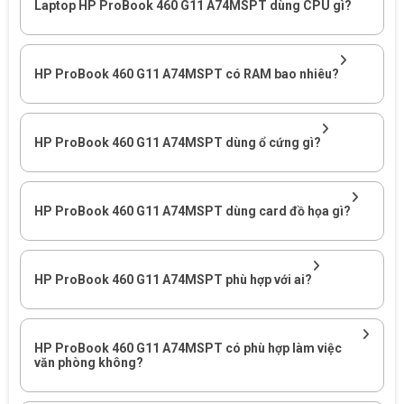
Laptop HP ProBook 460 G11 A74MSPT dùng CPU gì?
HP ProBook 460 G11 A74MSPT có RAM bao nhiêu?
HP ProBook 460 G11 A74MSPT phù hợp với người dùng cần
HP ProBook 460 G11 A74MSPT dùng ổ cứng gì?
laptop 16 inch, màn hình cảm ứng, GPU rời và hiệu năng văn
phòng nâng cao.
Laptop HP ProBook 460 G11
HP ProBook 460 G11 A74MSPT dùng card đồ họa gì?
A74MSPT phù hợp với nhu cầu
nào?
HP ProBook 460 G11 A74MSPT phù hợp với ai?
HP ProBook 460 G11 A74MSPT phù hợp với người dùng cần
laptop màn hình lớn để làm bảng tính, báo cáo, hợp đồng, dữ
liệu khách hàng, họp trực tuyến, trình chiếu, xử lý hình ảnh nhẹ
HP ProBook 460 G11 A74MSPT có phù hợp làm việc
và chạy các phần mềm văn phòng phổ biến trong doanh
văn phòng không?
nghiệp.
Điểm mạnh của sản phẩm nằm ở màn hình 16 inch WUXGA