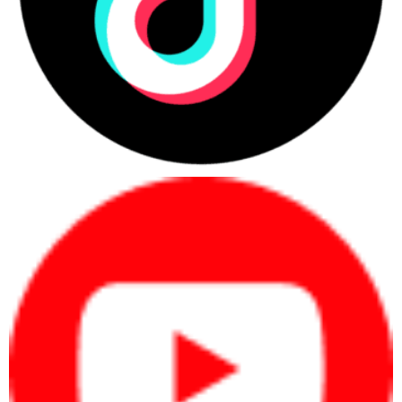
hoặc duyệt nội dung.
Phù hợp kết nối mạng không
Kết nối
Wi-Fi +
dây, tai nghe, chuột, bàn phím
không
Bluetooth
và phụ kiện Bluetooth trong
dây
văn phòng.
2 USB-C
20Gbps, 2
Đầy đủ cho màn hình rời, máy
Cổng
USB-A
chiếu, LAN doanh nghiệp,
kết nối
5Gbps, HDMI
chuột, bàn phím, USB, tai nghe
2.1, audio
và hub mở rộng.
combo, RJ-45
Hỗ trợ học online, họp trực
Camera
Có
tuyến, phỏng vấn, đào tạo nội
bộ và trao đổi từ xa.
Phù hợp làm việc linh hoạt;
thời lượng thực tế phụ thuộc