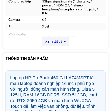
Cổng giao tiếp
5Gbps signaling rate (1 charging, 1
power); 1 HDMI 2.1; 1 stereo
headphone/microphone combo jack; 1
RJ-45
Camera
Có
Pin
3 cell
Kích thước
31.86 x 22.44 x 1.09 cm
(W x D x H)
Xem tất cả
Màu sắc
Silver
THÔNG TIN SẢN PHẨM
Trọng lượng
1,39 Kg
Hệ điều hành
Windows 11 Home
Laptop HP ProBook 460 G11 A74MSPT là
mẫu laptop doanh nghiệp 16 inch phù hợp
với người dùng cần màn hình rộng, Ultra 5
125H, RAM 16GB DDR5, SSD 512GB, card
rời RTX 2050 4GB và màn hình WUXGA
Touch để làm việc văn phòng, dữ liệu, trình