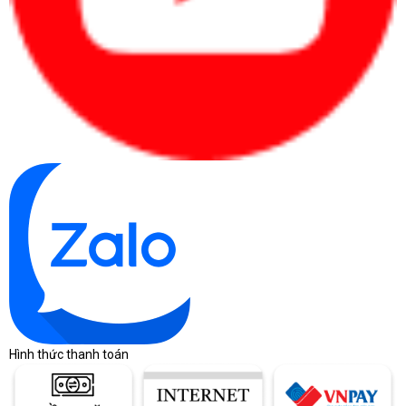
Pin
3 cell
độ sáng màn hình, tác vụ, GPU
và kết nối mạng.
Trang CDC Technologies đang
Kích
31.86 x 22.44
ghi thông số này; khi báo giá
thước /
x 1.09 cm /
thực tế nên xác nhận lại kích
trọng
1.39kg
thước theo lô hàng vì đây là
lượng
laptop 16 inch.
Màu bạc trung tính, phù hợp
Màu
môi trường doanh nghiệp, văn
Silver
sắc
phòng và làm việc chuyên
nghiệp.
Phù hợp cá nhân và văn phòng
Hệ
phổ thông; doanh nghiệp cần
Windows 11
điều
domain hoặc BitLocker nên
Home
Hình thức thanh toán
hành
kiểm tra thêm nhu cầu
Windows Pro.