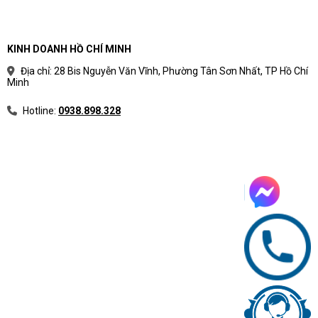
Word, Excel, PowerPoint, Outlook, trình duyệt nhiều
tab và ứng dụng cộng tác trực tuyến.
Bảng tính lớn hơn mức cơ bản, báo cáo nội bộ,
KINH DOANH HỒ CHÍ MINH
dashboard, PDF và dữ liệu khách hàng.
Họp online, học online, trình chiếu, quản lý dự án và
Địa chỉ: 28 Bis Nguyễn Văn Vĩnh, Phường Tân Sơn Nhất, TP Hồ Chí
Minh
làm việc cloud.
Phần mềm kế toán cơ bản, CRM/ERP nhẹ, phần
Hotline:
0938.898.328
mềm bán hàng và ứng dụng doanh nghiệp phổ biến.
RAM 16GB DDR5 5600 có đủ cho đa
nhiệm không?
RAM 16GB DDR5 5600 phù hợp cho đa số nhu cầu văn phòng
nâng cao, học tập, họp online và làm việc đa nhiệm hiện nay.
Với người dùng thường xuyên xử lý bảng tính lớn hoặc phần
mềm nặng hơn, nên xác nhận khả năng nâng cấp RAM trước
khi triển khai dài hạn.
Các điểm cần kiểm tra về RAM:
Xác nhận đúng dung lượng RAM 16GB DDR5 5600 theo mã
A74MSPT.