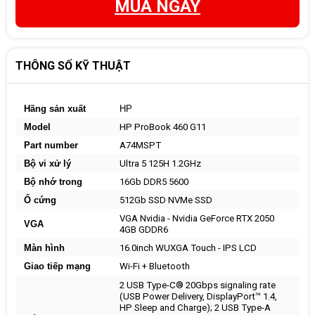
MUA NGAY
THÔNG SỐ KỸ THUẬT
Hãng sản xuất
HP
Model
HP ProBook 460 G11
Part number
A74MSPT
Bộ vi xử lý
Ultra 5 125H 1.2GHz
Bộ nhớ trong
16Gb DDR5 5600
Ổ cứng
512Gb SSD NVMe SSD
VGA Nvidia - Nvidia GeForce RTX 2050
VGA
4GB GDDR6
Màn hình
16.0inch WUXGA Touch - IPS LCD
Giao tiếp mạng
Wi-Fi + Bluetooth
2 USB Type-C® 20Gbps signaling rate
(USB Power Delivery, DisplayPort™ 1.4,
HP Sleep and Charge); 2 USB Type-A