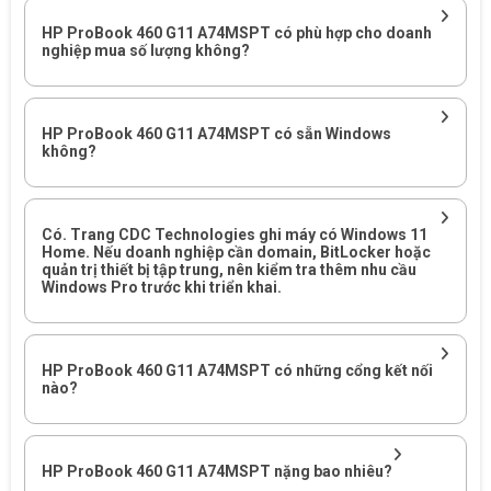
Touch, RAM 16GB DDR5, SSD NVMe và card đồ họa NVIDIA
HP ProBook 460 G11 A74MSPT có phù hợp cho doanh
GeForce RTX 2050 4GB. Đây là cấu hình phù hợp với nhóm
nghiệp mua số lượng không?
người dùng cần nhiều không gian hiển thị và hiệu năng tốt hơn
laptop văn phòng cơ bản.
HP ProBook 460 G11 A74MSPT có sẵn Windows
Bảng nhu cầu sử dụng phù hợp với HP ProBook 460 G11
không?
A74MSPT
Mức
Nhu cầu sử
Có. Trang CDC Technologies ghi máy có Windows 11
phù
Giải thích đối với người dùng
dụng
Home. Nếu doanh nghiệp cần domain, BitLocker hoặc
hợp
quản trị thiết bị tập trung, nên kiểm tra thêm nhu cầu
Windows Pro trước khi triển khai.
Ultra 5 125H, RAM 16GB DDR5
Rất
và SSD NVMe giúp xử lý tốt
Văn phòng
phù
Office, email, trình duyệt nhiều
HP ProBook 460 G11 A74MSPT có những cổng kết nối
đa nhiệm
hợp
tab, họp online và phần mềm
nào?
quản lý.
Bảng tính,
Màn hình 16 inch WUXGA giúp
HP ProBook 460 G11 A74MSPT nặng bao nhiêu?
Rất
báo cáo,
xem nội dung rộng hơn laptop 14