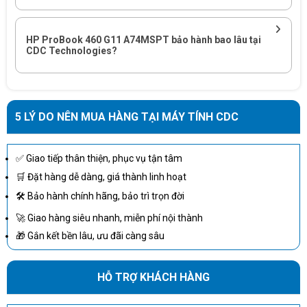
phù
dữ liệu
inch, phù hợp kế toán, tài chính,
hợp
nhiều cột
mua hàng và quản lý dữ liệu.
HP ProBook 460 G11 A74MSPT bảo hành bao lâu tại
CDC Technologies?
Thiết kế,
RTX 2050 4GB hỗ trợ tốt hơn đồ
chỉnh ảnh,
Phù
họa tích hợp trong các tác vụ
nội dung
hợp
multimedia, chỉnh ảnh, trình chiếu
nhẹ
và nội dung cơ bản.
5 LÝ DO NÊN MUA HÀNG TẠI MÁY TÍNH CDC
Doanh
nghiệp
Có
Dòng ProBook phù hợp triển khai
✅ Giao tiếp thân thiện, phục vụ tận tâm
mua cho
thể
cho nhóm người dùng cần hiệu
🛒 Đặt hàng dễ dàng, giá thành linh hoạt
nhân sự
cân
năng, màn hình lớn, LAN RJ-45
🛠 Bảo hành chính hãng, bảo trì trọn đời
hiệu suất
nhắc
và nhiều cổng kết nối văn phòng.
cao
🚀 Giao hàng siêu nhanh, miễn phí nội thành
🎁 Gắn kết bền lâu, ưu đãi càng sâu
Render
Không
RTX 2050 là GPU rời phổ thông;
nặng, CAD
phải
nếu cần render, CAD 3D hoặc mô
3D chuyên
HỖ TRỢ KHÁCH HÀNG
trọng
phỏng nặng nên chọn workstation
sâu, AI
tâm
chuyên dụng.
nặng