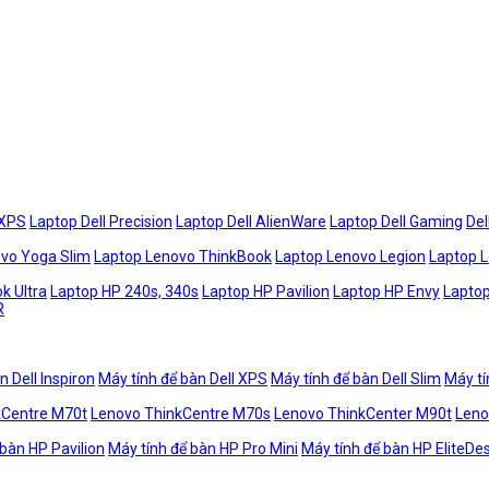
 XPS
Laptop Dell Precision
Laptop Dell AlienWare
Laptop Dell Gaming
Del
vo Yoga Slim
Laptop Lenovo ThinkBook
Laptop Lenovo Legion
Laptop 
k Ultra
Laptop HP 240s, 340s
Laptop HP Pavilion
Laptop HP Envy
Laptop
R
n Dell Inspiron
Máy tính để bàn Dell XPS
Máy tính để bàn Dell Slim
Máy tí
kCentre M70t
Lenovo ThinkCentre M70s
Lenovo ThinkCenter M90t
Leno
 bàn HP Pavilion
Máy tính để bàn HP Pro Mini
Máy tính để bàn HP EliteDe