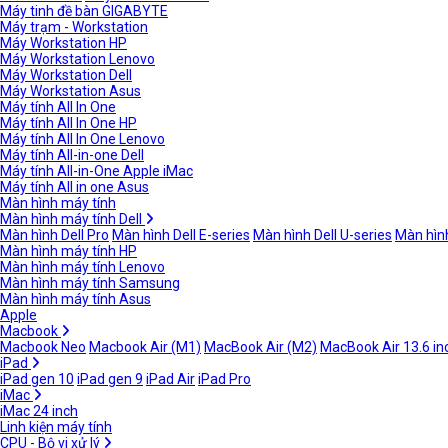
Máy tinh đề bàn GIGABYTE
Máy trạm - Workstation
Máy Workstation HP
Máy Workstation Lenovo
Máy Workstation Dell
Máy Workstation Asus
Máy tính All In One
Máy tính All In One HP
Máy tính All In One Lenovo
Máy tính All-in-one Dell
Máy tính All-in-One Apple iMac
Máy tính All in one Asus
Màn hình máy tính
Màn hình máy tính Dell
Màn hình Dell Pro
Màn hình Dell E-series
Màn hình Dell U-series
Màn hình
Màn hình máy tính HP
Màn hình máy tính Lenovo
Màn hình máy tính Samsung
Màn hình máy tính Asus
Apple
Macbook
Macbook Neo
Macbook Air (M1)
MacBook Air (M2)
MacBook Air 13.6 in
iPad
iPad gen 10
iPad gen 9
iPad Air
iPad Pro
iMac
iMac 24 inch
Linh kiện máy tính
CPU - Bộ vi xử lý