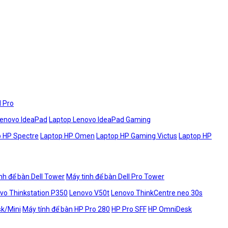
l Pro
Lenovo IdeaPad
Laptop Lenovo IdeaPad Gaming
 HP Spectre
Laptop HP Omen
Laptop HP Gaming Victus
Laptop HP
nh để bàn Dell Tower
Máy tinh để bàn Dell Pro Tower
vo Thinkstation P350
Lenovo V50t
Lenovo ThinkCentre neo 30s
sk/Mini
Máy tính để bàn HP Pro 280
HP Pro SFF
HP OmniDesk