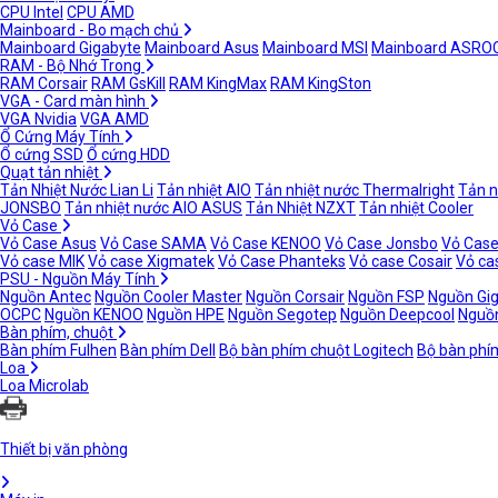
CPU Intel
CPU AMD
Mainboard - Bo mạch chủ
Mainboard Gigabyte
Mainboard Asus
Mainboard MSI
Mainboard ASRO
RAM - Bộ Nhớ Trong
RAM Corsair
RAM GsKill
RAM KingMax
RAM KingSton
VGA - Card màn hình
VGA Nvidia
VGA AMD
Ổ Cứng Máy Tính
Ổ cứng SSD
Ổ cứng HDD
Quạt tản nhiệt
Tản Nhiệt Nước Lian Li
Tản nhiệt AIO
Tản nhiệt nước Thermalright
Tản n
JONSBO
Tản nhiệt nước AIO ASUS
Tản Nhiệt NZXT
Tản nhiệt Cooler
Vỏ Case
Vỏ Case Asus
Vỏ Case SAMA
Vỏ Case KENOO
Vỏ Case Jonsbo
Vỏ Case
Vỏ case MIK
Vỏ case Xigmatek
Vỏ Case Phanteks
Vỏ case Cosair
Vỏ ca
PSU - Nguồn Máy Tính
Nguồn Antec
Nguồn Cooler Master
Nguồn Corsair
Nguồn FSP
Nguồn Gi
OCPC
Nguồn KENOO
Nguồn HPE
Nguồn Segotep
Nguồn Deepcool
Nguồn
Bàn phím, chuột
Bàn phím Fulhen
Bàn phím Dell
Bộ bàn phím chuột Logitech
Bộ bàn phí
Loa
Loa Microlab
Thiết bị văn phòng