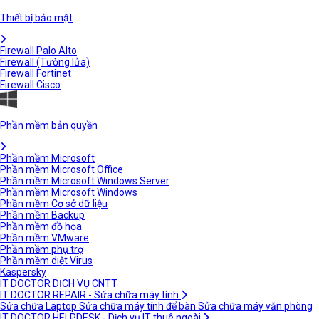
Thiết bị bảo mật
Firewall Palo Alto
Firewall (Tường lửa)
Firewall Fortinet
Firewall Cisco
Phần mềm bản quyền
Phần mềm Microsoft
Phần mềm Microsoft Office
Phần mềm Microsoft Windows Server
Phần mềm Microsoft Windows
Phần mềm Cơ sở dữ liệu
Phần mềm Backup
Phần mềm đồ họa
Phần mềm VMware
Phần mềm phụ trợ
Phần mềm diệt Virus
Kaspersky
IT DOCTOR DỊCH VỤ CNTT
IT DOCTOR REPAIR - Sửa chữa máy tính
Sửa chữa Laptop
Sửa chữa máy tính để bàn
Sửa chữa máy văn phòng
IT DOCTOR HELPDESK - Dịch vụ IT thuê ngoài