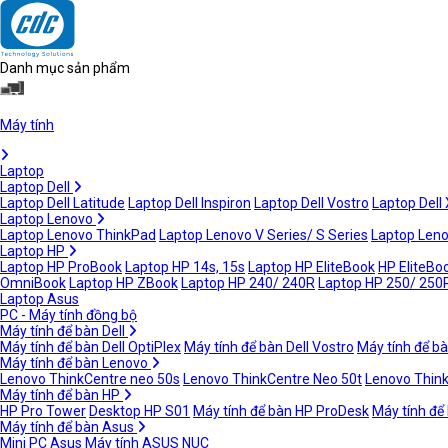
Danh mục sản phẩm
Máy tính
Laptop
Laptop Dell
Laptop Dell Latitude
Laptop Dell Inspiron
Laptop Dell Vostro
Laptop Dell
Laptop Lenovo
Laptop Lenovo ThinkPad
Laptop Lenovo V Series/ S Series
Laptop Leno
Laptop HP
Laptop HP ProBook
Laptop HP 14s, 15s
Laptop HP EliteBook
HP EliteBoo
OmniBook
Laptop HP ZBook
Laptop HP 240/ 240R
Laptop HP 250/ 250
Laptop Asus
PC - Máy tính đồng bộ
Máy tính để bàn Dell
Máy tính để bàn Dell OptiPlex
Máy tính để bàn Dell Vostro
Máy tính để bà
Máy tính để bàn Lenovo
Lenovo ThinkCentre neo 50s
Lenovo ThinkCentre Neo 50t
Lenovo Thin
Máy tính để bàn HP
HP Pro Tower
Desktop HP S01
Máy tính để bàn HP ProDesk
Máy tính để
Máy tính để bàn Asus
Mini PC Asus
Máy tính ASUS NUC