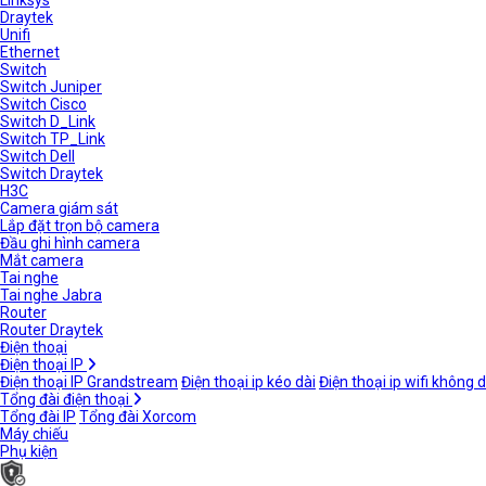
Linksys
Draytek
Unifi
Ethernet
Switch
Switch Juniper
Switch Cisco
Switch D_Link
Switch TP_Link
Switch Dell
Switch Draytek
H3C
Camera giám sát
Lắp đặt trọn bộ camera
Đầu ghi hình camera
Mắt camera
Tai nghe
Tai nghe Jabra
Router
Router Draytek
Điện thoại
Điện thoại IP
Điện thoại IP Grandstream
Điện thoại ip kéo dài
Điện thoại ip wifi không 
Tổng đài điện thoại
Tổng đài IP
Tổng đài Xorcom
Máy chiếu
Phụ kiện