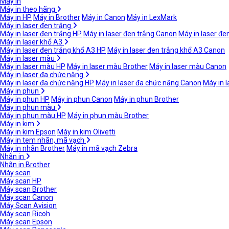
Máy in
Máy in theo hãng
Máy in HP
Máy in Brother
Máy in Canon
Máy in LexMark
Máy in laser đen trắng
Máy in laser đen trắng HP
Máy in laser đen trắng Canon
Máy in laser đe
Máy in laser khổ A3
Máy in laser đen trắng khổ A3 HP
Máy in laser đen trắng khổ A3 Canon
Máy in laser màu
Máy in laser màu HP
Máy in laser màu Brother
Máy in laser màu Canon
Máy in laser đa chức năng
Máy in laser đa chức năng HP
Máy in laser đa chức năng Canon
Máy in 
Máy in phun
Máy in phun HP
Máy in phun Canon
Máy in phun Brother
Máy in phun màu
Máy in phun màu HP
Máy in phun màu Brother
Máy in kim
Máy in kim Epson
Máy in kim Olivetti
Máy in tem nhãn, mã vạch
Máy in nhãn Brother
Máy in mã vạch Zebra
Nhãn in
Nhãn in Brother
Máy scan
Máy scan HP
Máy scan Brother
Máy scan Canon
Máy Scan Avision
Máy scan Ricoh
Máy scan Epson