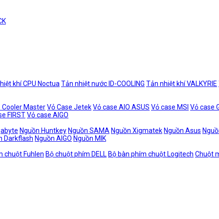
CK
hiệt khí CPU Noctua
Tản nhiệt nước ID-COOLING
Tản nhiệt khí VALKYRIE
 Cooler Master
Vỏ Case Jetek
Vỏ case AIO ASUS
Vỏ case MSI
Vỏ case
se FIRST
Vỏ case AIGO
gabyte
Nguồn Huntkey
Nguồn SAMA
Nguồn Xigmatek
Nguồn Asus
Nguồ
 Darkflash
Nguồn AIGO
Nguồn MIK
m chuột Fuhlen
Bộ chuột phím DELL
Bộ bàn phím chuột Logitech
Chuột m