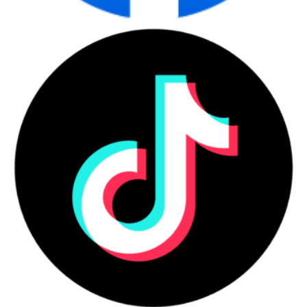
Màn hình của máy cũng được tích hợp sẵn Webcam HD giúp hình
ảnh của bạn trong các cuộc gọi video, cuộc họp luôn được sắc
nét và chân thực nhất. Ngoài thu hình, máy còn tích hợp sẵn cả
thiết bị thu âm. Bạn sẽ không phải sử dụng thêm tai nghe hay
mic rời để có thể trò chuyện qua mạng.
HIỆU NĂNG MẠNH MẼ, VƯỢT TRỘI
Máy được trang bị bộ vi xử lý AMD Ryzen 5 5600H 3.3GHz up to
4.2GHz, tốc độ xung nhịp lên đến 4.2Ghz giúp máy sở hữu cấu
hình cực mạnh. Kèm với đó là RAM 8GB DDR4 3200Mhz, ổ