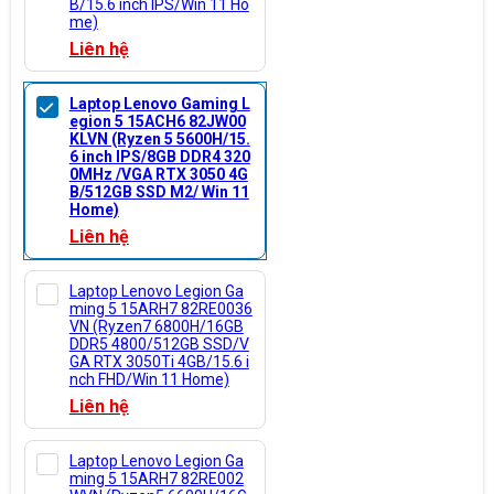
B/15.6 inch IPS/Win 11 Ho
me)
Liên hệ
Laptop Lenovo Gaming L
egion 5 15ACH6 82JW00
KLVN (Ryzen 5 5600H/15.
6 inch IPS/8GB DDR4 320
0MHz /VGA RTX 3050 4G
B/512GB SSD M2/ Win 11
Home)
Liên hệ
Laptop Lenovo Legion Ga
ming 5 15ARH7 82RE0036
VN (Ryzen7 6800H/16GB
DDR5 4800/512GB SSD/V
GA RTX 3050Ti 4GB/15.6 i
nch FHD/Win 11 Home)
Liên hệ
Laptop Lenovo Legion Ga
ming 5 15ARH7 82RE002