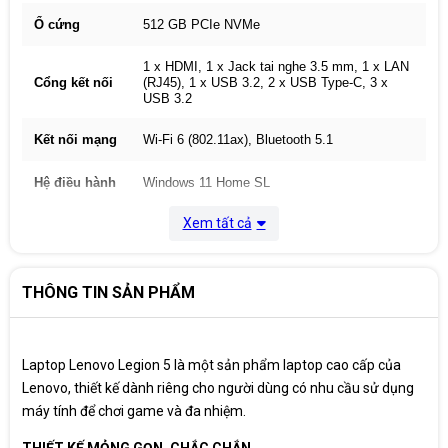
Ổ cứng
512 GB PCIe NVMe
1 x HDMI, 1 x Jack tai nghe 3.5 mm, 1 x LAN
Cổng kết nối
(RJ45), 1 x USB 3.2, 2 x USB Type-C, 3 x
USB 3.2
Kết nối mạng
Wi-Fi 6 (802.11ax), Bluetooth 5.1
Hệ điều hành
Windows 11 Home SL
Xem tất cả
Pin
4 Cell 60 WHr
Kích thước
362.56 x 260.61 x 22.5-25.75 (mm)
THÔNG TIN SẢN PHẨM
Màu sắc
Đen
Cân nặng
2.4Kg
Laptop Lenovo Legion 5 là một sản phẩm laptop cao cấp của
Lenovo, thiết kế dành riêng cho người dùng có nhu cầu sử dụng
Xuất xứ
Trung Quốc
máy tính để chơi game và đa nhiệm.
Bảo hành
12 tháng
THIẾT KẾ MỎNG GỌN, CHẮC CHẮN