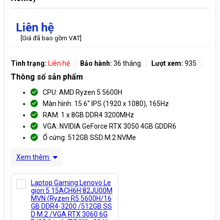
Liên hệ
[Giá đã bao gồm VAT]
Tình trạng:
Liên hệ
Bảo hành:
36 tháng
Lượt xem:
935
Thông số sản phẩm
CPU: AMD Ryzen 5 5600H
Màn hình: 15.6″ IPS (1920 x 1080), 165Hz
RAM: 1 x 8GB DDR4 3200MHz
VGA: NVIDIA GeForce RTX 3050 4GB GDDR6
Ổ cứng: 512GB SSD M.2 NVMe
Xem thêm
Laptop Gaming Lenovo Le
gion 5 15ACH6H 82JU00M
MVN (Ryzen R5 5600H/16
GB DDR4-3200 /512GB SS
D M.2 /VGA RTX 3060 6G