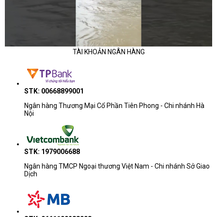
TÀI KHOẢN NGÂN HÀNG
STK: 00668899001
Ngân hàng Thương Mại Cổ Phần Tiên Phong - Chi nhánh Hà
Điểm nổi bật bàn phím này là vị trí 4 phím mũi tên được đặt thấp
Nội
hơn so với các phím bình thường, tạo thành một vùng điều khiển
riêng biệt, khắc phục tình trạng bấm nhầm phím mà nhiều người
gặp phải. Phần Touchpad của máy khá rộng, di tay mượt mà,
phản hồi nhanh.
STK: 1979006688
Ngân hàng TMCP Ngoại thương Việt Nam - Chi nhánh Sở Giao
CỔNG KẾT NỐI ĐA DẠNG
Dịch