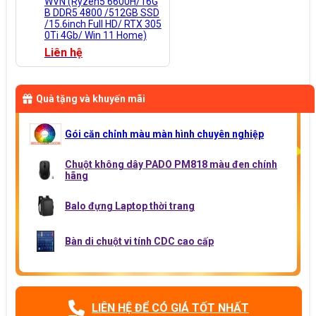
WVN (Ryzen5 6600H/16G
B DDR5 4800 /512GB SSD
/15.6inch Full HD/ RTX 305
0Ti 4Gb/ Win 11 Home)
Liên hệ
Quà tặng và khuyến mãi
Gói căn chỉnh màu màn hình chuyên nghiệp
Chuột không dây PADO PM818 màu đen chính
hãng
Balo đựng Laptop thời trang
Bàn di chuột vi tính CDC cao cấp
LIÊN HỆ ĐỂ CÓ GIÁ TỐT NHẤT