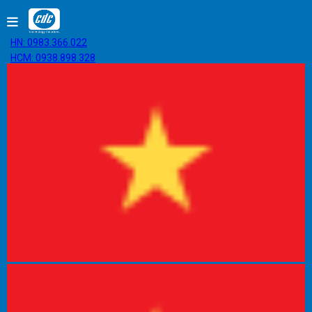
HN: 0983.366.022
HCM: 0938.898.328