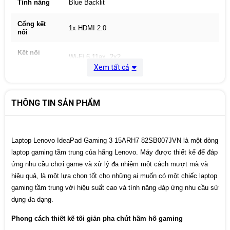
Tính năng
Blue Backlit
Cổng kết
1x HDMI 2.0
nối
Kết nối
Wi-Fi 6 11ax, 2x2
mạng
Xem tất cả
Hệ điều
Windows 11 Home 64
hành
THÔNG TIN SẢN PHẨM
Pin
3 Cell, 60Wh
Kích thước
359.6 x 266.4 x 21.8 mm
Laptop Lenovo IdeaPad Gaming 3 15ARH7 82SB007JVN là một dòng
laptop gaming tầm trung của hãng Lenovo. Máy được thiết kế để đáp
Màu sắc
Glacier White
ứng nhu cầu chơi game và xử lý đa nhiệm một cách mượt mà và
hiệu quả, là một lựa chọn tốt cho những ai muốn có một chiếc laptop
Cân nặng
2.315 kg
gaming tầm trung với hiệu suất cao và tính năng đáp ứng nhu cầu sử
Xuất xứ
China
dụng đa dạng.
Phong cách thiết kế tối giản pha chút hầm hố gaming
Bảo hành
24 Tháng