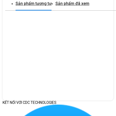
Sản phẩm tương tự
Sản phẩm đã xem
DC dimmer, tạo ra một khung hình chuyên nghiệp và hấp dẫn. Bên
cạnh đó, laptop còn được trang bị hệ thống âm thanh Dolby Audio,
mang lại trải nghiệm âm thanh ấn tượng cho người dùng khi xem
phim hoặc chơi game.
Tổng thể, thiết kế của Laptop Lenovo IdeaPad Gaming 3 là sự pha
trộn tinh tế giữa phong cách tối giản và tính hầm hố của gaming, tạo
ra một chiếc laptop đẹp mắt và chuyên nghiệp.
Hiệu năng đáp ứng tốt đa tác vụ
Lenovo IdeaPad Gaming 3 15ARH7 82SB007JVN có hiệu năng đáp
ứng tốt đa tác vụ, phù hợp cho các công việc văn phòng, học tập,
giải trí, và chơi game. Máy được trang bị bộ vi xử lý AMD Ryzen 5
6600H (6 nhân - 12 luồng, 3.3GHz upto 4.5GHz, 3MB L2 / 16MB L3),
kết hợp với RAM 8GB SO-DIMM DDR5-4800, Two DDR5 SO-DIMM
slots và ổ cứng 512GB SSD M.2 2242 PCIe 4.0x4 NVMe dung lượng
lớn, giúp tăng tốc độ xử lý dữ liệu và đọc ghi dữ liệu.
KẾT NỐI VỚI CDC TECHNOLOGIES
Đối với các tác vụ văn phòng và học tập, laptop Lenovo IdeaPad
Gaming 3 có thể xử lý mượt mà các công việc như viết văn bản, lập