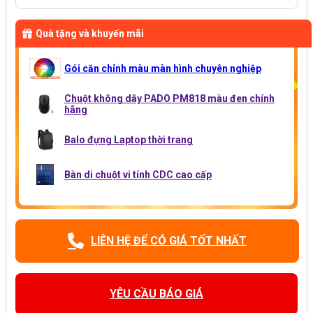
Quà tặng và khuyến mãi
Gói căn chỉnh màu màn hình chuyên nghiệp
Chuột không dây PADO PM818 màu đen chính
hãng
Balo đựng Laptop thời trang
Bàn di chuột vi tính CDC cao cấp
LIÊN HỆ ĐỂ CÓ GIÁ TỐT NHẤT
YÊU CẦU BÁO GIÁ