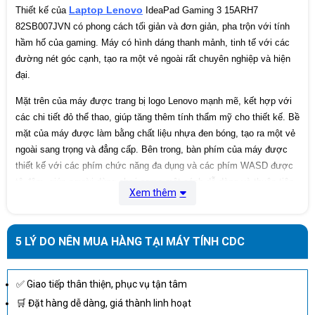
Laptop Lenovo
Thiết kế của
IdeaPad Gaming 3 15ARH7
82SB007JVN có phong cách tối giản và đơn giản, pha trộn với tính
hầm hố của gaming. Máy có hình dáng thanh mảnh, tinh tế với các
đường nét góc cạnh, tạo ra một vẻ ngoài rất chuyên nghiệp và hiện
đại.
Mặt trên của máy được trang bị logo Lenovo mạnh mẽ, kết hợp với
các chi tiết đỏ thể thao, giúp tăng thêm tính thẩm mỹ cho thiết kế. Bề
mặt của máy được làm bằng chất liệu nhựa đen bóng, tạo ra một vẻ
ngoài sang trọng và đẳng cấp. Bên trong, bàn phím của máy được
thiết kế với các phím chức năng đa dụng và các phím WASD được
tô đậm, giúp người dùng chơi game một cách dễ dàng và thuận tiện.
Xem thêm
Đèn nền bàn phím cũng giúp người dùng dễ dàng sử dụng trong điều
kiện ánh sáng yếu.
5 LÝ DO NÊN MUA HÀNG TẠI MÁY TÍNH CDC
✅ Giao tiếp thân thiện, phục vụ tận tâm
🛒 Đặt hàng dễ dàng, giá thành linh hoạt