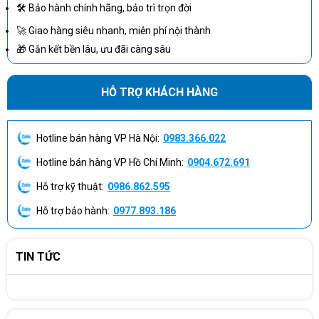
🛠 Bảo hành chính hãng, bảo trì trọn đời
🚀 Giao hàng siêu nhanh, miễn phí nội thành
🎁 Gắn kết bền lâu, ưu đãi càng sâu
HỖ TRỢ KHÁCH HÀNG
Hotline bán hàng VP Hà Nội:
0983.366.022
Hotline bán hàng VP Hồ Chí Minh:
0904.672.691
Hỗ trợ kỹ thuật:
0986.862.595
Hỗ trợ bảo hành:
0977.893.186
TIN TỨC
Màn hình của máy được thiết kế viền mỏng 15.6 inch FHD
(1920x1080) IPS 250nits Anti-glare, 120Hz, 45% NTSC, Free-Sync,