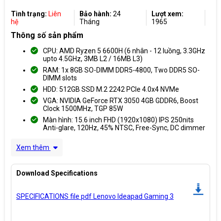
Tình trạng:
Liên
Bảo hành:
24
Lượt xem:
hệ
Tháng
1965
Thông số sản phẩm
CPU: AMD Ryzen 5 6600H (6 nhân - 12 luồng, 3.3GHz
upto 4.5GHz, 3MB L2 / 16MB L3)
RAM: 1x 8GB SO-DIMM DDR5-4800, Two DDR5 SO-
DIMM slots
HDD: 512GB SSD M.2 2242 PCIe 4.0x4 NVMe
VGA: NVIDIA GeForce RTX 3050 4GB GDDR6, Boost
Clock 1500MHz, TGP 85W
Màn hình: 15.6 inch FHD (1920x1080) IPS 250nits
Anti-glare, 120Hz, 45% NTSC, Free-Sync, DC dimmer
Xem thêm
Download Specifications
SPECIFICATIONS file pdf Lenovo Ideapad Gaming 3