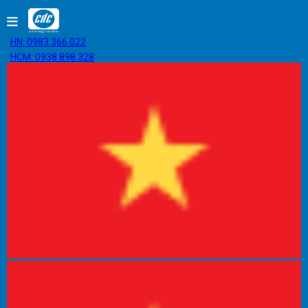
HN: 0983.366.022
HCM: 0938.898.328