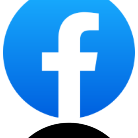
bảng tính, trình chiếu, và lướt web. Đối với giải trí, máy có thể xem
phim, nghe nhạc, lướt web, và sử dụng các ứng dụng giải trí mượt
mà và không bị giật lag.