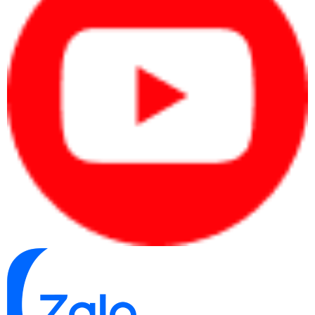
Dead Redemption 2. Với hiệu năng đáp ứng tốt đa tác vụ, IdeaPad
Gaming 3 là một sự lựa chọn tuyệt vời cho những người dùng muốn
sở hữu một chiếc laptop đa năng và đáp ứng được nhiều nhu cầu sử
dụng khác nhau.
Cổng kết nối linh hoạt
Laptop Lenovo IdeaPad Gaming 3 được trang bị một số cổng kết nối
linh hoạt, giúp người dùng dễ dàng kết nối với các thiết bị khác nhau.
Máy có 1 x USB Type C / DisplayPort / Power Delivery , 2 x USB 3.2
, Audio combo , LAN 1 Gb/s, cổng HDMI để kết nối với màn hình
ngoài, cổng Ethernet cho kết nối mạng LAN, và cổng tai
nghe/microphone. Ngoài ra, máy cũng hỗ trợ kết nối không dây WiFi
802.11ax (Wifi 6) , Bluetooth 5.2, giúp người dùng có thể kết nối
mạng không dây và các thiết bị không dây khác một cách dễ dàng.
Với sự linh hoạt trong các cổng kết nối, người dùng có thể dễ dàng
kết nối với các thiết bị khác nhau như chuột, bàn phím, ổ cứng
ngoài, loa ngoài, và màn hình ngoài, tạo ra một trải nghiệm sử dụng
linh hoạt và tiện lợi.