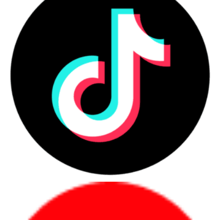
Đặc biệt, với NVIDIA GeForce RTX 3050 4GB GDDR6, Boost Clock
1500MHz, TGP 85W cũng có khả năng chơi game tốt. Máy có thể
xử lý mượt mà các game có đồ họa cao như PUBG, GTA V, và Red