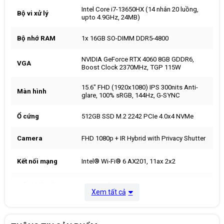
Intel Core i7-13650HX (14 nhân 20 luồng,
Bộ vi xử lý
upto 4.9GHz, 24MB)
Bộ nhớ RAM
1x 16GB SO-DIMM DDR5-4800
NVIDIA GeForce RTX 4060 8GB GDDR6,
VGA
Boost Clock 2370MHz, TGP 115W
15.6" FHD (1920x1080) IPS 300nits Anti-
Màn hình
glare, 100% sRGB, 144Hz, G-SYNC
Ổ cứng
512GB SSD M.2 2242 PCIe 4.0x4 NVMe
Camera
FHD 1080p + IR Hybrid with Privacy Shutter
Kết nối mạng
Intel® Wi-Fi® 6 AX201, 11ax 2x2
Cổng kết nối
1x HDMI® 2.1, up to 4K/60Hz
Xem tất cả
Hệ điều hành
Windows 11 Home