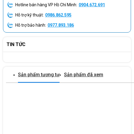
Hotline bán hàng VP Hồ Chí Minh:
0904.672.691
Hỗ trợ kỹ thuật:
0986.862.595
Hỗ trợ bảo hành:
0977.893.186
TIN TỨC
Sản phẩm tương tự
Sản phẩm đã xem
Thiết kế mỏng nhẹ, vỏ kim loại sang trọng, bền bỉ
Laptop Lenovo LOQ 15IRX9 83DV0092VN được hoàn thiện với
thiết kế hiện đại và trọng lượng siêu nhẹ chỉ 2.38kg, tạo điều kiện
thuận lợi cho di chuyển mọi nơi. Với vỏ máy được chế tạo từ vật
liệu cao cấp, laptop không chỉ mang lại cảm giác sang trọng mà
còn đảm bảo độ bền và chắc chắn trong sử dụng hàng ngày.
Hệ thống tản nhiệt hiệu quả không chỉ giữ cho máy luôn mát mẻ
khi chơi game mà còn đảm bảo hiệu suất ổn định, tối ưu hóa trải