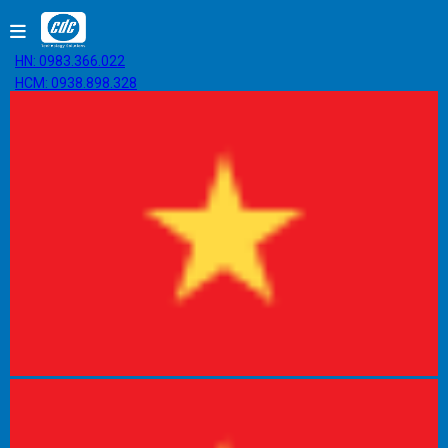
HN: 0983.366.022
HCM: 0938.898.328