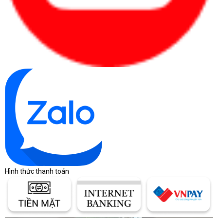
Công ty Cổ phần Vật tư và Thiết bị văn phòng CDC
Trụ sở chính: C18, Lô 9, KĐTM. Định Công, P. Định Công, Q. Hoàng
Mai, TP. Hà Nội
Hotline 1: 0983.366.022 (Hà Nội)
CN.HCM: 51/1 Giải Phóng, Phường 4, Quận Tân Bình, TP Hồ Chí
Minh
Hotline 2: 0904.672.691 (TP.HCM)
Website: maytinhcdc.vn
Facebook: https://www.facebook.com/maytinhcdc.vn
Hình thức thanh toán