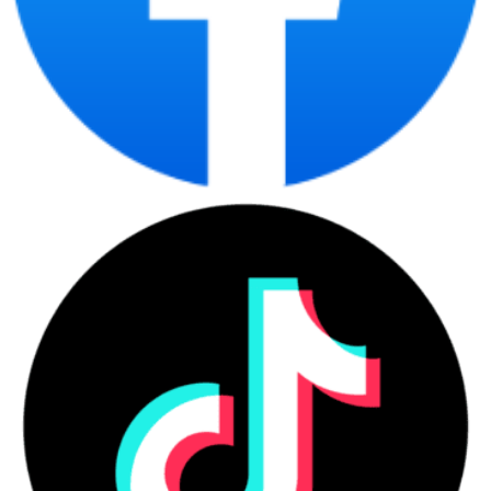
Màn hình full HD, tần số quét tới 144Hz
Màn hình 15.6 inch Full HD của laptop Lenovo LOQ 15IRX9
83DV0092VN, với độ phân giải 1920x1080, tạo ra hình ảnh chất
lượng tuyệt vời. Tần số quét 144Hz không chỉ mang lại trải
nghiệm chơi game mượt mà mà còn ngăn chặn hiện tượng xé
hình.
Tấm nền IPS chất lượng không chỉ cung cấp góc nhìn rộng mà
hơn thế, chúng còn góp phần tái tạo màu sắc chính xác, làm cho
mọi hình ảnh trên màn hình trở nên sống động và chi tiết.
Pin 60Wh, cổng kết nối đầy đủ
Thời lượng pin của Lenovo LOQ 15IRX9 83DV0092VN khá ấn
tượng, lên đến 60Wh, cho phép bạn sử dụng máy liên tục trong
thời gian dài mà không cần phải cắm sạc.