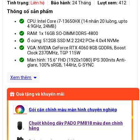
Tình trạng:
Liên hệ
Bảo hành:
24 Tháng
Lượt xem:
412
Thông số sản phẩm
CPU: Intel Core i7-13650HX (14 nhân 20 luồng, upto
4.9GHz, 24MB)
RAM: 1x 16GB SO-DIMM DDR5-4800
Ổ cứng: 512GB SSD M.2 2242 PCIe 4.0x4 NVMe
VGA: NVIDIA GeForce RTX 4060 8GB GDDR6, Boost
Clock 2370MHz, TGP 115W
Màn hình: 15.6" FHD (1920x1080) IPS 300nits Anti-
glare, 100% sRGB, 144Hz, G-SYNC
Xem thêm
Quà tặng và khuyến mãi
Gói căn chỉnh màu màn hình chuyên nghiệp
Chuột không dây PADO PM818 màu đen chính
hãng