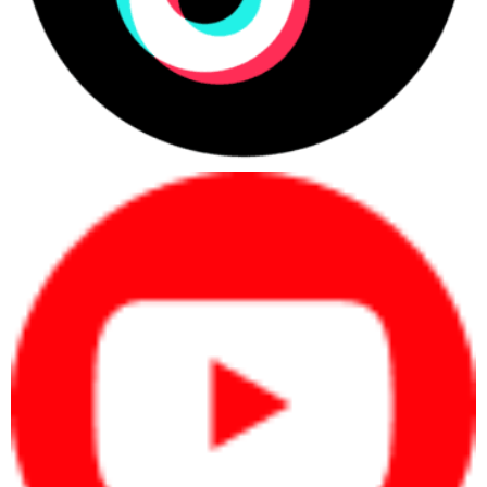
Ngoài ra, laptop cũng được trang bị đầy đủ các cổng kết nối
thông dụng, bao gồm cổng USB-C, USB-A, HDMI, Headphone,
Ethernet (RJ-45) và cổng sạc. Nhờ vậy, bạn có thể dễ dàng kết
nối máy với các thiết bị ngoại vi khác như màn hình, chuột, bàn
phím, ổ cứng ngoài, ...