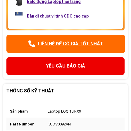
Balo đựng Laptop thời trang
Bàn di chuột vi tính CDC cao cấp
LIÊN HỆ ĐỂ CÓ GIÁ TỐT NHẤT
YÊU CẦU BÁO GIÁ
THÔNG SỐ KỸ THUẬT
Sản phẩm
Laptop LOQ 15IRX9
Part Number
83DV0092VN