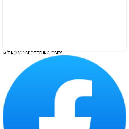
nghiệm người dùng. Đây là sự kết hợp hoàn hảo giữa kiểu dáng
và hiệu suất, làm nổi bật chiếc laptop trong thế giới công nghệ.
Đặc biệt, bàn phím backlit RGB 4 khu vực màu cho phép tùy
chỉnh theo sở thích. Kết hợp với đó là hành trình phím cho cảm
giác gõ phím thoải mái, phím WASD được thiết kế đặc biệt để
chơi game tiện lợi.
KẾT NỐI VỚI CDC TECHNOLOGIES