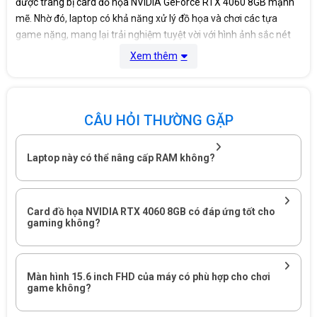
được trang bị card đồ họa NVIDIA GeForce RTX 4060 8GB mạnh
mẽ. Nhờ đó, laptop có khả năng xử lý đồ họa và chơi các tựa
game nặng, mang lại trải nghiệm tuyệt vời với hình ảnh sắc nét
và màu sắc sống động. Sự kết hợp hoàn hảo giữa CPU và GPU
Xem thêm
này đem đến trải nghiệm đỉnh cao, giúp máy nổi bật trong làng
công nghệ.
CÂU HỎI THƯỜNG GẶP
Laptop này có thể nâng cấp RAM không?
Card đồ họa NVIDIA RTX 4060 8GB có đáp ứng tốt cho
gaming không?
Màn hình 15.6 inch FHD của máy có phù hợp cho chơi
game không?