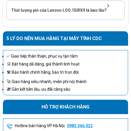
Thời lượng pin của Lenovo LOQ 15IRX9 là bao lâu?
RAM 16GB, ổ cứng SSD 512 GB
Laptop Lenovo LOQ 15IRX9 83DV0092VN còn vô cùng nổi bật với
5 LÝ DO NÊN MUA HÀNG TẠI MÁY TÍNH CDC
khả năng đa nhiệm xuất sắc nhờ được trang bị RAM 16GB DDR5.
Điều này đảm bảo hiệu suất linh hoạt và nhanh chóng khi xử lý
nhiều ứng dụng cùng một lúc, từ công việc đến giải trí.
✅ Giao tiếp thân thiện, phục vụ tận tâm
Ngoài ra, ổ cứng SSD 512GB PCIe NVMe tốc độ cao giúp tăng tốc
🛒 Đặt hàng dễ dàng, giá thành linh hoạt
độ khởi động hệ thống và tải ứng dụng, mang lại trải nghiệm làm
🛠 Bảo hành chính hãng, bảo trì trọn đời
việc và giải trí mượt mà. Sự kết hợp giữa RAM dung lượng lớn và
🚀 Giao hàng siêu nhanh, miễn phí nội thành
ổ cứng SSD này giúp người dùng thỏa sức khám phá và sử dụng
🎁 Gắn kết bền lâu, ưu đãi càng sâu
máy một cách hiệu quả.
HỖ TRỢ KHÁCH HÀNG
Hotline bán hàng VP Hà Nội:
0983.366.022