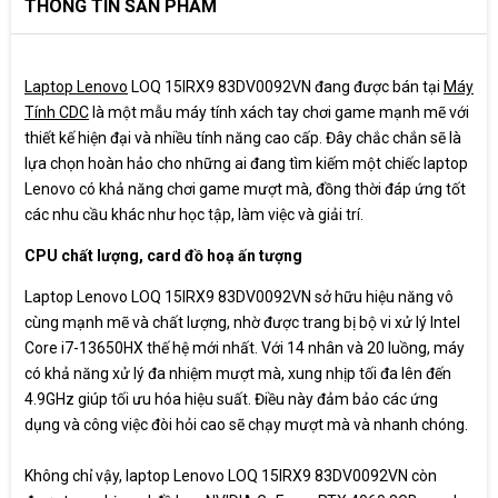
THÔNG TIN SẢN PHẨM
Pin
60Wh
Tính năng
4-Zone RGB Backlit, English
Laptop Lenovo
LOQ 15IRX9 83DV0092VN đang được bán tại
Máy
Kích thước
359.86 x 258.7 x 21.9-23.9 mm
Tính CDC
là một mẫu máy tính xách tay chơi game mạnh mẽ với
thiết kế hiện đại và nhiều tính năng cao cấp. Đây chắc chắn sẽ là
Cân nặng
2.38 kg
lựa chọn hoàn hảo cho những ai đang tìm kiếm một chiếc laptop
Lenovo có khả năng chơi game mượt mà, đồng thời đáp ứng tốt
Màu sắc
Đen
các nhu cầu khác như học tập, làm việc và giải trí.
CPU chất lượng, card đồ hoạ ấn tượng
Xuất xứ
China
Laptop Lenovo LOQ 15IRX9 83DV0092VN sở hữu hiệu năng vô
Bảo hành
24 Tháng
cùng mạnh mẽ và chất lượng, nhờ được trang bị bộ vi xử lý Intel
Core i7-13650HX thế hệ mới nhất. Với 14 nhân và 20 luồng, máy
có khả năng xử lý đa nhiệm mượt mà, xung nhịp tối đa lên đến
4.9GHz giúp tối ưu hóa hiệu suất. Điều này đảm bảo các ứng
dụng và công việc đòi hỏi cao sẽ chạy mượt mà và nhanh chóng.
Không chỉ vậy, laptop Lenovo LOQ 15IRX9 83DV0092VN còn