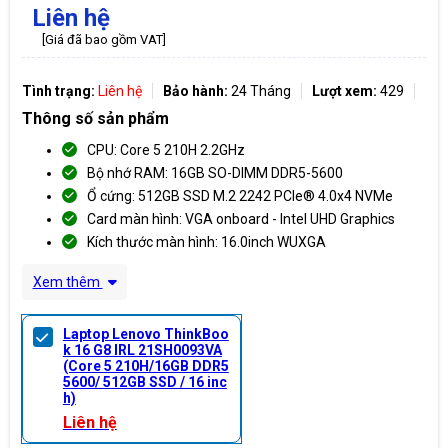
Liên hệ
[Giá đã bao gồm VAT]
Tình trạng:
Liên hệ
Bảo hành:
24 Tháng
Lượt xem:
429
Thông số sản phẩm
CPU: Core 5 210H 2.2GHz
Bộ nhớ RAM: 16GB SO-DIMM DDR5-5600
Ổ cứng: 512GB SSD M.2 2242 PCIe® 4.0x4 NVMe
Card màn hình: VGA onboard - Intel UHD Graphics
Kích thước màn hình: 16.0inch WUXGA
Xem thêm
Laptop Lenovo ThinkBoo
k 16 G8 IRL 21SH0093VA
(Core 5 210H/16GB DDR5
5600/ 512GB SSD / 16 inc
h)
Liên hệ