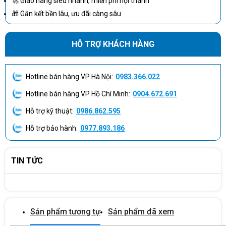
🚀 Giao hàng siêu nhanh, miễn phí nội thành
🎁 Gắn kết bền lâu, ưu đãi càng sâu
HỖ TRỢ KHÁCH HÀNG
Hotline bán hàng VP Hà Nội:
0983.366.022
Hotline bán hàng VP Hồ Chí Minh:
0904.672.691
Hỗ trợ kỹ thuật:
0986.862.595
Hỗ trợ bảo hành:
0977.893.186
Thiết kế hiện đại, tinh tế đúng chất ThinkBook
Lenovo tiếp tục duy trì phong cách thiết kế tối giản, bền bỉ với lớp
TIN TỨC
vỏ kim loại màu xám sang trọng. ThinkBook 16 G8 mỏng nhẹ
hơn so với nhiều dòng laptop doanh nghiệp khác, giúp dễ dàng
mang theo trong balo. Bản lề mở 180 độ tạo sự linh hoạt trong
các buổi họp nhóm, thuyết trình hoặc khi chia sẻ màn hình.Trải
Sản phẩm tương tự
Sản phẩm đã xem
nghiệm cầm nắm cho thấy máy cứng cáp, không ọp ẹp, mang lại
cảm giác yên tâm khi sử dụng trong thời gian dài.