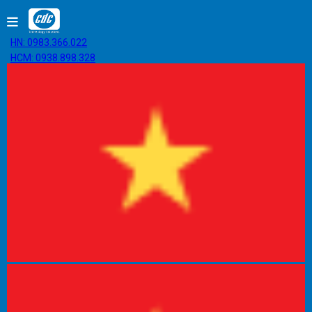
HN: 0983.366.022
HCM: 0938.898.328