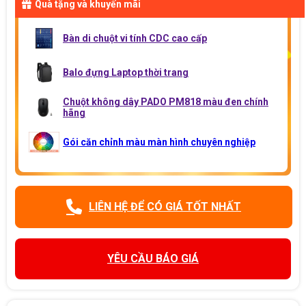
Quà tặng và khuyến mãi
Bàn di chuột vi tính CDC cao cấp
Balo đựng Laptop thời trang
Chuột không dây PADO PM818 màu đen chính
hãng
Gói căn chỉnh màu màn hình chuyên nghiệp
LIÊN HỆ ĐỂ CÓ GIÁ TỐT NHẤT
YÊU CẦU BÁO GIÁ