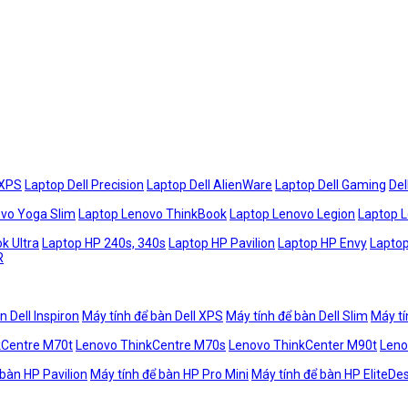
 XPS
Laptop Dell Precision
Laptop Dell AlienWare
Laptop Dell Gaming
Del
vo Yoga Slim
Laptop Lenovo ThinkBook
Laptop Lenovo Legion
Laptop 
k Ultra
Laptop HP 240s, 340s
Laptop HP Pavilion
Laptop HP Envy
Laptop
R
n Dell Inspiron
Máy tính để bàn Dell XPS
Máy tính để bàn Dell Slim
Máy tí
kCentre M70t
Lenovo ThinkCentre M70s
Lenovo ThinkCenter M90t
Leno
 bàn HP Pavilion
Máy tính để bàn HP Pro Mini
Máy tính để bàn HP EliteDe