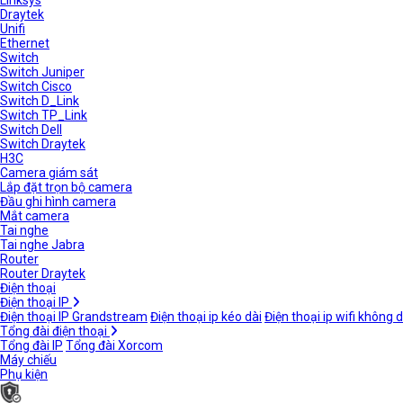
Linksys
Draytek
Unifi
Ethernet
Switch
Switch Juniper
Switch Cisco
Switch D_Link
Switch TP_Link
Switch Dell
Switch Draytek
H3C
Camera giám sát
Lắp đặt trọn bộ camera
Đầu ghi hình camera
Mắt camera
Tai nghe
Tai nghe Jabra
Router
Router Draytek
Điện thoại
Điện thoại IP
Điện thoại IP Grandstream
Điện thoại ip kéo dài
Điện thoại ip wifi không 
Tổng đài điện thoại
Tổng đài IP
Tổng đài Xorcom
Máy chiếu
Phụ kiện