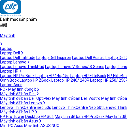
Danh mục sản phẩm
Máy tính
Laptop
Laptop Dell
Laptop Dell Latitude
Laptop Dell Inspiron
Laptop Dell Vostro
Laptop Dell
Laptop Lenovo
Laptop Lenovo ThinkPad
Laptop Lenovo V Series/ S Series
Laptop Leno
Laptop HP
Laptop HP ProBook
Laptop HP 14s, 15s
Laptop HP EliteBook
HP EliteBoo
OmniBook
Laptop HP ZBook
Laptop HP 240/ 240R
Laptop HP 250/ 250
Laptop Asus
PC - Máy tính đồng bộ
Máy tính để bàn Dell
Máy tính để bàn Dell OptiPlex
Máy tính để bàn Dell Vostro
Máy tính để bà
Máy tính để bàn Lenovo
Lenovo ThinkCentre neo 50s
Lenovo ThinkCentre Neo 50t
Lenovo Thin
Máy tính để bàn HP
HP Pro Tower
Desktop HP S01
Máy tính để bàn HP ProDesk
Máy tính để
Máy tính để bàn Asus
Mini PC Asus
Máy tính ASUS NUC