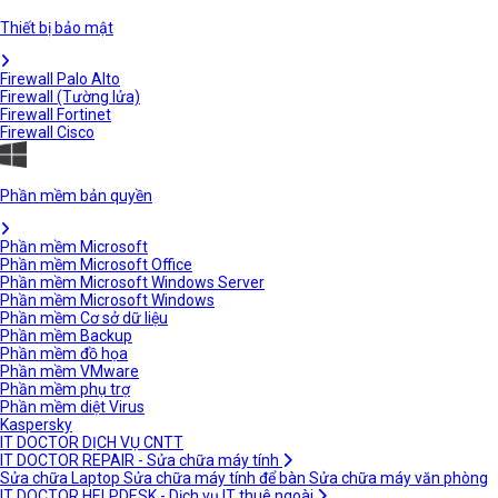
Thiết bị bảo mật
Firewall Palo Alto
Firewall (Tường lửa)
Firewall Fortinet
Firewall Cisco
Phần mềm bản quyền
Phần mềm Microsoft
Phần mềm Microsoft Office
Phần mềm Microsoft Windows Server
Phần mềm Microsoft Windows
Phần mềm Cơ sở dữ liệu
Phần mềm Backup
Phần mềm đồ họa
Phần mềm VMware
Phần mềm phụ trợ
Phần mềm diệt Virus
Kaspersky
IT DOCTOR DỊCH VỤ CNTT
IT DOCTOR REPAIR - Sửa chữa máy tính
Sửa chữa Laptop
Sửa chữa máy tính để bàn
Sửa chữa máy văn phòng
IT DOCTOR HELPDESK - Dịch vụ IT thuê ngoài