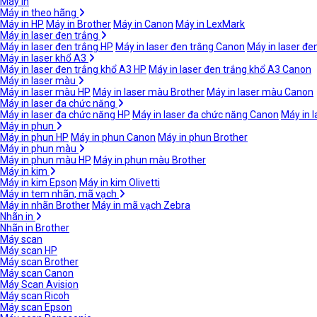
Máy in
Máy in theo hãng
Máy in HP
Máy in Brother
Máy in Canon
Máy in LexMark
Máy in laser đen trắng
Máy in laser đen trắng HP
Máy in laser đen trắng Canon
Máy in laser đe
Máy in laser khổ A3
Máy in laser đen trắng khổ A3 HP
Máy in laser đen trắng khổ A3 Canon
Máy in laser màu
Máy in laser màu HP
Máy in laser màu Brother
Máy in laser màu Canon
Máy in laser đa chức năng
Máy in laser đa chức năng HP
Máy in laser đa chức năng Canon
Máy in 
Máy in phun
Máy in phun HP
Máy in phun Canon
Máy in phun Brother
Máy in phun màu
Máy in phun màu HP
Máy in phun màu Brother
Máy in kim
Máy in kim Epson
Máy in kim Olivetti
Máy in tem nhãn, mã vạch
Máy in nhãn Brother
Máy in mã vạch Zebra
Nhãn in
Nhãn in Brother
Máy scan
Máy scan HP
Máy scan Brother
Máy scan Canon
Máy Scan Avision
Máy scan Ricoh
Máy scan Epson