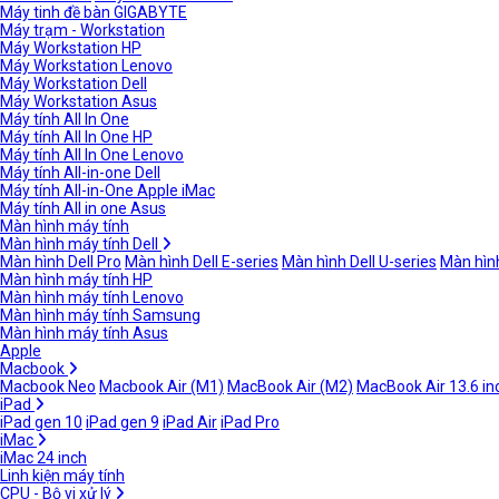
Máy tinh đề bàn GIGABYTE
Máy trạm - Workstation
Máy Workstation HP
Máy Workstation Lenovo
Máy Workstation Dell
Máy Workstation Asus
Máy tính All In One
Máy tính All In One HP
Máy tính All In One Lenovo
Máy tính All-in-one Dell
Máy tính All-in-One Apple iMac
Máy tính All in one Asus
Màn hình máy tính
Màn hình máy tính Dell
Màn hình Dell Pro
Màn hình Dell E-series
Màn hình Dell U-series
Màn hình
Màn hình máy tính HP
Màn hình máy tính Lenovo
Màn hình máy tính Samsung
Màn hình máy tính Asus
Apple
Macbook
Macbook Neo
Macbook Air (M1)
MacBook Air (M2)
MacBook Air 13.6 in
iPad
iPad gen 10
iPad gen 9
iPad Air
iPad Pro
iMac
iMac 24 inch
Linh kiện máy tính
CPU - Bộ vi xử lý