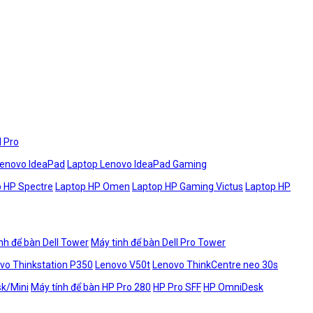
l Pro
Lenovo IdeaPad
Laptop Lenovo IdeaPad Gaming
 HP Spectre
Laptop HP Omen
Laptop HP Gaming Victus
Laptop HP
nh để bàn Dell Tower
Máy tinh để bàn Dell Pro Tower
vo Thinkstation P350
Lenovo V50t
Lenovo ThinkCentre neo 30s
sk/Mini
Máy tính để bàn HP Pro 280
HP Pro SFF
HP OmniDesk