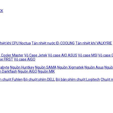
CK
hiệt khí CPU Noctua
Tản nhiệt nước ID-COOLING
Tản nhiệt khí VALKYRIE
 Cooler Master
Vỏ Case Jetek
Vỏ case AIO ASUS
Vỏ case MSI
Vỏ case
se FIRST
Vỏ case AIGO
gabyte
Nguồn Huntkey
Nguồn SAMA
Nguồn Xigmatek
Nguồn Asus
Nguồ
 Darkflash
Nguồn AIGO
Nguồn MIK
m chuột Fuhlen
Bộ chuột phím DELL
Bộ bàn phím chuột Logitech
Chuột m