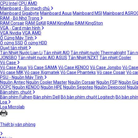
CPU Intel
CPU AMD
Mainboard - Bo mạch chủ
Mainboard Gigabyte
Mainboard Asus
Mainboard MSI
Mainboard ASRO
RAM - Bộ Nhớ Trong
RAM Corsair
RAM GsKill
RAM KingMax
RAM KingSton
VGA - Card màn hình
VGA Nvidia
VGA AMD
Ổ Cứng Máy Tính
Ổ cứng SSD
Ổ cứng HDD
Quạt tản nhiệt
Tản Nhiệt Nước Lian Li
Tản nhiệt AIO
Tản nhiệt nước Thermalright
Tản n
JONSBO
Tản nhiệt nước AIO ASUS
Tản Nhiệt NZXT
Tản nhiệt Cooler
Vỏ Case
Vỏ Case Asus
Vỏ Case SAMA
Vỏ Case KENOO
Vỏ Case Jonsbo
Vỏ Case
Vỏ case MIK
Vỏ case Xigmatek
Vỏ Case Phanteks
Vỏ case Cosair
Vỏ ca
PSU - Nguồn Máy Tính
Nguồn Antec
Nguồn Cooler Master
Nguồn Corsair
Nguồn FSP
Nguồn Gi
OCPC
Nguồn KENOO
Nguồn HPE
Nguồn Segotep
Nguồn Deepcool
Nguồn
Bàn phím, chuột
Bàn phím Fulhen
Bàn phím Dell
Bộ bàn phím chuột Logitech
Bộ bàn phí
Loa
Loa Microlab
Thiết bị văn phòng