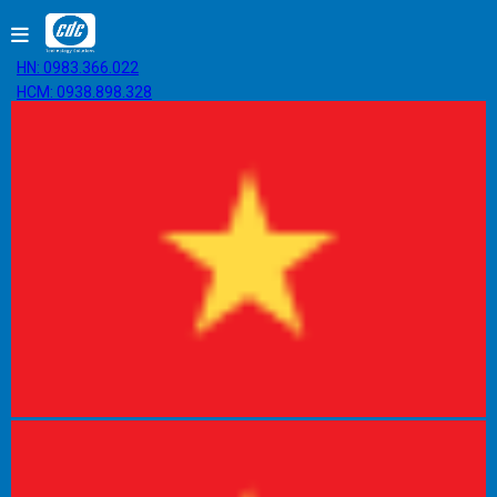
HN: 0983.366.022
HCM: 0938.898.328