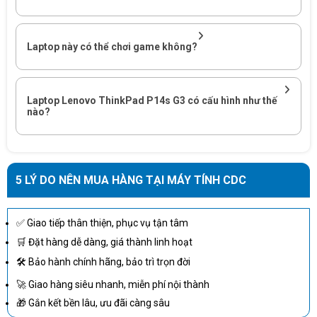
Laptop này có thể chơi game không?
Laptop Lenovo ThinkPad P14s G3 có cấu hình như thế
2. Các đặc điểm nổi bật của Laptop Lenovo ThinkPad X13
nào?
GEN 4 21BNS02B00
2.1. Thiết kế
Laptop Lenovo ThinkPad P14s G3 21AK006TVA
5 LÝ DO NÊN MUA HÀNG TẠI MÁY TÍNH CDC
được thiết
kế mỏng nhẹ, với trọng lượng chỉ 1.38kg, làm cho việc mang theo
trong balo khi di chuyển trở nên rất thuận tiện và dễ dàng.
✅ Giao tiếp thân thiện, phục vụ tận tâm
Khung máy được xây dựng vững chắc, sử dụng chất liệu cao cấp và
🛒 Đặt hàng dễ dàng, giá thành linh hoạt
độ bền cao. Lớp vỏ màu đen với logo ThinkPad ở góc trái được thiết
🛠 Bảo hành chính hãng, bảo trì trọn đời
kế để tôn lên sự sang trọng và độc đáo của sản phẩm.
🚀 Giao hàng siêu nhanh, miễn phí nội thành
2.2. Bàn phím
🎁 Gắn kết bền lâu, ưu đãi càng sâu