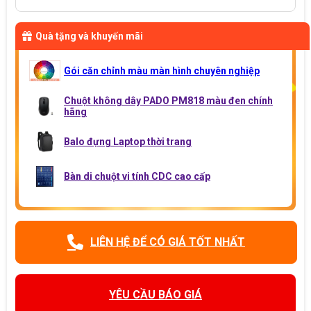
Quà tặng và khuyến mãi
Gói căn chỉnh màu màn hình chuyên nghiệp
Chuột không dây PADO PM818 màu đen chính
hãng
Balo đựng Laptop thời trang
Bàn di chuột vi tính CDC cao cấp
LIÊN HỆ ĐỂ CÓ GIÁ TỐT NHẤT
YÊU CẦU BÁO GIÁ