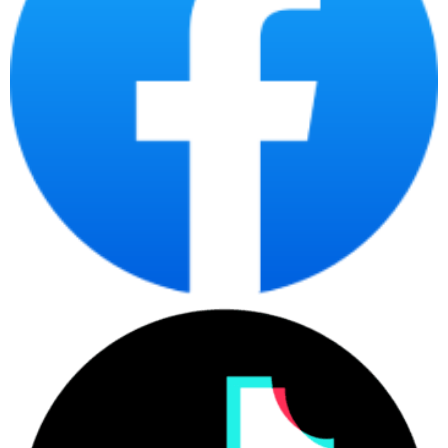
suốt cả ngày làm việc. Điều này giúp tránh tình trạng mỏi mắt và đau
mắt, giúp bạn duy trì sự thoải mái khi làm việc trong thời gian dài.
2.4. Bộ nhớ
Bên cạnh đó, laptop này còn đi kèm với 24GB RAM DDR5 và ổ cứng
SSD 512GB, tạo nên một hiệu suất mạnh mẽ và khả năng đáp ứng
nhanh chóng cho người dùng khi thực hiện các tác vụ yêu cầu sự
mạnh mẽ và đa nhiệm.
2.5. Bộ vi xử lý
Laptop Lenovo ThinkPad
Nhằm đem đến hiệu suất mạnh mẽ,
P14s G3 21AK006TVA
được trang bị bộ vi xử lý Intel Core i5
1240P, đã có sự cải thiện đáng kể về hiệu năng đa luồng với 10 nhân
và 12 luồng, đạt xung nhịp tối đa lên đến 4.7GHz. Bên cạnh đó,
laptop này còn đi kèm với 16GB RAM DDR5 và ổ cứng SSD 512GB,
tạo nên một hiệu suất mạnh mẽ và khả năng đáp ứng nhanh chóng
cho người dùng khi thực hiện các tác vụ yêu cầu sự mạnh mẽ và đa
nhiệm.