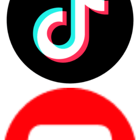
2.6. Dung lượng pin
Laptop Lenovo ThinkPad P14s G3 21AK006TVA
thường đi
kèm với pin Lithium-Ion 3-cell hoặc 4-cell, tùy thuộc vào phiên bản cụ