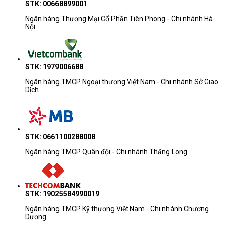
STK: 00668899001
Ngân hàng Thương Mại Cổ Phần Tiên Phong - Chi nhánh Hà
3. Sản phẩm tương tự
Nội
Laptop Lenovo ThinkPad P14s G3 21AK006TVA
(i7 1455U/16GB/512GB/13.3")
Laptop Lenovo Thinkpad X13 GEN 3
STK: 1979006688
21BQS39300
Ngân hàng TMCP Ngoại thương Việt Nam - Chi nhánh Sở Giao
Laptop Lenovo ThinkPad X13 Gen 3
Dịch
21BN008JFQ
4. Laptop Lenovo ThinkPad P14s G3 21AK006TVA giá bao
nhiêu
STK: 0661100288008
Laptop Lenovo ThinkPad P14s G3 21AK006TVA
hiện đang
Ngân hàng TMCP Quân đội - Chi nhánh Thăng Long
Máy Tính CDC
được phân phối chính hãng tại
. Nếu các bạn cần
được tư vấn chi tiết thì hãy liên hệ ngay với chúng mình qua
0983.366.022
Hotline
để được báo giá và tư vấn chi tiết nhé.
STK: 19025584990019
Ngân hàng TMCP Kỹ thương Việt Nam - Chi nhánh Chương
Dương