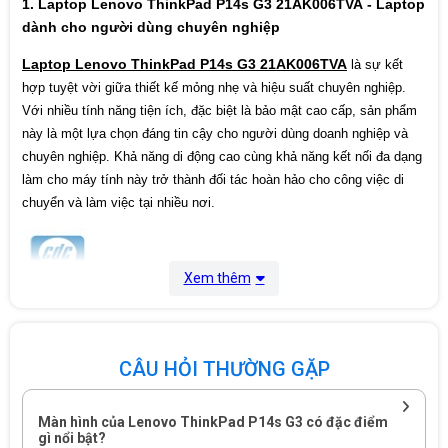
1. Laptop Lenovo ThinkPad P14s G3 21AK006TVA - Laptop
dành cho người dùng chuyên nghiệp
Cân nặng
1,38 Kg
Laptop Lenovo ThinkPad P14s G3 21AK006TVA
là sự kết
Màu sắc
Black
hợp tuyệt vời giữa thiết kế mỏng nhẹ và hiệu suất chuyên nghiệp.
Với nhiều tính năng tiện ích, đặc biệt là bảo mật cao cấp, sản phẩm
Xuất xứ
China
này là một lựa chọn đáng tin cậy cho người dùng doanh nghiệp và
chuyên nghiệp. Khả năng di động cao cùng khả năng kết nối đa dạng
Bảo hành
36 Tháng
làm cho máy tính này trở thành đối tác hoàn hảo cho công việc di
chuyển và làm việc tại nhiều nơi.
Xem thêm
CÂU HỎI THƯỜNG GẶP
Màn hình của Lenovo ThinkPad P14s G3 có đặc điểm
gì nổi bật?