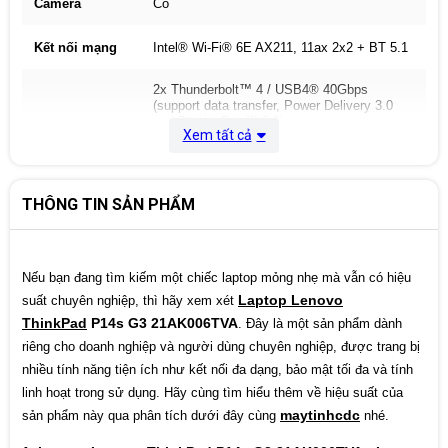
Camera
Có
Kết nối mạng
Intel® Wi-Fi® 6E AX211, 11ax 2x2 + BT 5.1
2x Thunderbolt™ 4 / USB4® 40Gbps
(support data transfer, Power Delivery 3.0
and DisplayPort™ 2.0)
Xem tất cả
2x USB 3.2 Gen 1 (one Always On)
Cổng kết nối
1x HDMI®, up to 4K/60Hz
1x Ethernet (RJ-45)
1x Headphone / microphone combo jack
(3.5mm)
THÔNG TIN SẢN PHẨM
1x Security keyhole
Hệ điều hành
NoOS
Nếu bạn đang tìm kiếm một chiếc laptop mỏng nhẹ mà vẫn có hiệu
Laptop Lenovo
suất chuyên nghiệp, thì hãy xem xét
Pin
4 cell
ThinkPad
P14s G3 21AK006TVA
. Đây là một sản phẩm dành
riêng cho doanh nghiệp và người dùng chuyên nghiệp, được trang bị
Tính năng
Nhận dạng vân tay
nhiều tính năng tiện ích như kết nối đa dạng, bảo mật tối đa và tính
Chất liệu
Aluminium
linh hoạt trong sử dụng. Hãy cùng tìm hiểu thêm về hiệu suất của
maytinhcdc
sản phẩm này qua phân tích dưới đây cùng
nhé.
Kích thước
317 x 226 x 17.95 mm