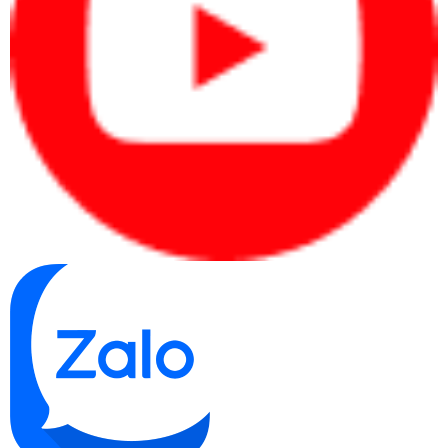
thể và cấu hình bạn chọn khi mua. Dung lượng pin của máy tính này
có thể thay đổi theo từng biến thể sản phẩm. Để biết thông tin chi tiết
về dung lượng pin của phiên bản cụ thể bạn quan tâm, bạn nên xem
thông số kỹ thuật trên trang web của Lenovo hoặc tìm hiểu thông qua
nguồn cung cấp sản phẩm.
2.7. Độ bền
Đáng chú ý, laptop này đã được chứng nhận theo tiêu chuẩn MIL-
STD 810H của Bộ Quốc phòng Hoa Kỳ, bao gồm khả năng chống va
đập, chống trầy xước, chống sốc, chống nhiệt, chống rung, và nhiều
khả năng khác. Điều này cho thấy ThinkPad G3 có khả năng hoạt
động ổn định trong môi trường khắc nghiệt như cảnh băng tuyết ở
Bắc Cực hay môi trường bão bụi sa mạc.
2.8. Cổng kết nối
Laptop Lenovo ThinkPad
Mặc dù có thiết kế mỏng nhẹ, nhưng
P14s G3 21AK006TVA
vẫn được trang bị đầy đủ các cổng kết nối
để đáp ứng nhu cầu sử dụng của bạn. Các cổng kết nối này được
thiết kế để chia sẻ dữ liệu, kết nối với các thiết bị ngoại vi, và phục