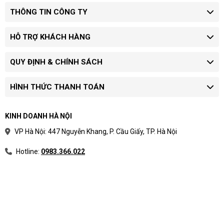
THÔNG TIN CÔNG TY
HỖ TRỢ KHÁCH HÀNG
QUY ĐỊNH & CHÍNH SÁCH
HÌNH THỨC THANH TOÁN
KINH DOANH HÀ NỘI
VP Hà Nội: 447 Nguyễn Khang, P. Cầu Giấy, TP. Hà Nội
Hotline:
0983.366.022
5. Mua Laptop Lenovo ThinkPad P14s G3 21AK006TVA ở
đâu?
Các bạn có thể dễ dàng mua
Laptop Lenovo ThinkPad P14s
G3 21AK006TVA
tại
Máy Tính CDC
bằng cách:
C18, Lô 9,
Mua hàng trực tiếp tại cửa hàng ở địa chỉ: