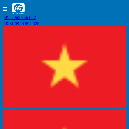
HN: 0983.366.022
HCM: 0938.898.328