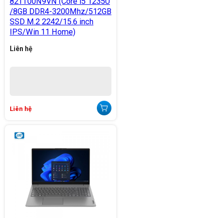
82TT00N9VN (Core i5 1235U
/8GB DDR4-3200Mhz/512GB
SSD M.2 2242/15.6 inch
IPS/Win 11 Home)
Liên hệ
Liên hệ