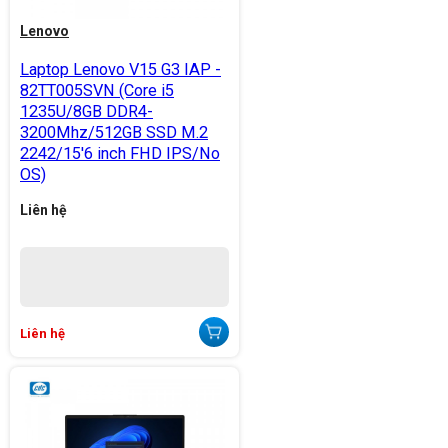
Lenovo
Laptop Lenovo V15 G3 IAP -
82TT005SVN (Core i5
1235U/8GB DDR4-
3200Mhz/512GB SSD M.2
2242/15'6 inch FHD IPS/No
OS)
Liên hệ
Liên hệ