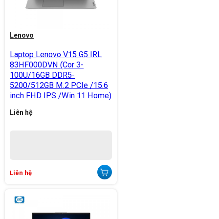
Lenovo
Laptop Lenovo V15 G5 IRL
83HF000DVN (Cor 3-
100U/16GB DDR5-
5200/512GB M.2 PCIe /15.6
inch FHD IPS /Win 11 Home)
Liên hệ
Liên hệ