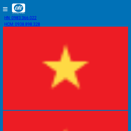
HN: 0983.366.022
HCM: 0938.898.328