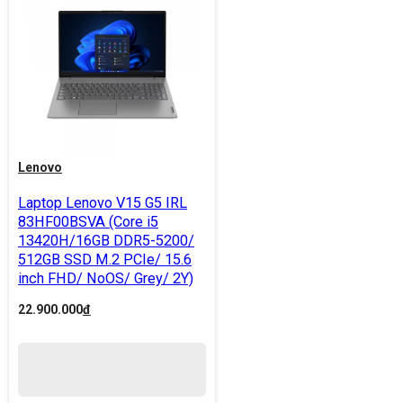
Lenovo
Laptop Lenovo V15 G5 IRL
83HF00BSVA (Core i5
13420H/16GB DDR5-5200/
512GB SSD M.2 PCIe/ 15.6
inch FHD/ NoOS/ Grey/ 2Y)
22.900.000
đ