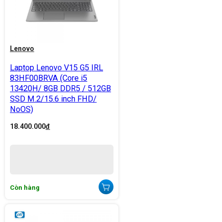
Lenovo
Laptop Lenovo V15 G5 IRL
83HF00BRVA (Core i5
13420H/ 8GB DDR5 / 512GB
SSD M.2/15.6 inch FHD/
NoOS)
18.400.000
đ
Còn hàng