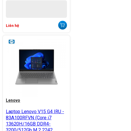
Liên hệ
Lenovo
Laptop Lenovo V15 G4 IRU -
83A100RFVN (Core i7
13620H/16GB DDR4-
3200/512Gb M.2 2242