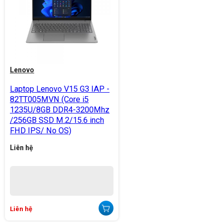
Lenovo
Laptop Lenovo V15 G3 IAP -
82TT005MVN (Core i5
1235U/8GB DDR4-3200Mhz
/256GB SSD M.2/15.6 inch
FHD IPS/ No OS)
Liên hệ
Liên hệ