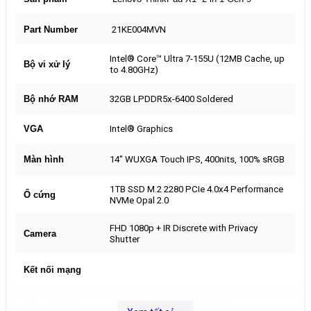
Part Number
21KE004MVN
Intel® Core™ Ultra 7-155U (12MB Cache, up
Bộ vi xử lý
to 4.80GHz)
Bộ nhớ RAM
32GB LPDDR5x-6400 Soldered
VGA
Intel® Graphics
Màn hình
14" WUXGA Touch IPS, 400nits, 100% sRGB
1TB SSD M.2 2280 PCIe 4.0x4 Performance
Ổ cứng
NVMe Opal 2.0
FHD 1080p + IR Discrete with Privacy
Camera
Shutter
Kết nối mạng
Cổng kết nối
1x HDMI® 2.1, up to 4K/60Hz