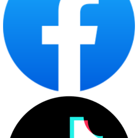
✅ Tablet Mode – ghi chú, vẽ bằng bút cảm ứng
✅ Tent Mode & Stand Mode – trình chiếu, xem nội dung dễ dàng