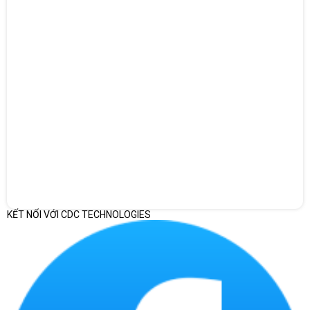
Tần số quét 120Hz, mang lại trải nghiệm mượt mà hơn khi làm
việc và giải trí.
Chuẩn màu DCI-P3 100%, hỗ trợ HDR 500, lý tưởng cho thiết kế
đồ họa, chỉnh sửa ảnh, video.
Tấm nền chống chói, bảo vệ mắt, giảm ánh sáng xanh, phù hợp
với người làm việc nhiều giờ liên tục.
Hỗ trợ cảm ứng & bút stylus, giúp ghi chú, vẽ và làm việc hiệu
quả.
Thiết kế cao cấp, mỏng nhẹ
Vỏ hợp kim nhôm & sợi carbon, bền bỉ và sang trọng.
KẾT NỐI VỚI CDC TECHNOLOGIES
Trọng lượng chỉ 1.35kg, cực kỳ gọn nhẹ, dễ dàng mang theo khi di
chuyển.
Bản lề xoay 360°, cho phép sử dụng ở nhiều chế độ:
✅ Laptop Mode – làm việc văn phòng