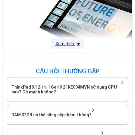
Xem thêm
CÂU HỎI THƯỜNG GẶP
ThinkPad X1 2-in-1 Gen 9 21KE004MVN sử dụng CPU
nào? Có mạnh không?
Laptop Lenovo ThinkPad X1 2-in-1 Gen 9 21KE004MVN – Laptop
Doanh Nhân Cao Cấp
Hiệu năng mạnh mẽ với Intel Core Ultra 7 155H
RAM 32GB có thể nâng cấp thêm không?
Intel Core Ultra 7 155H (16 nhân, 22 luồng, xung nhịp tối đa
4.8GHz), mang lại hiệu suất cao, xử lý nhanh chóng các tác vụ