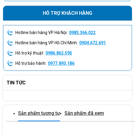
HỖ TRỢ KHÁCH HÀNG
Hotline bán hàng VP Hà Nội:
0983.366.022
Hotline bán hàng VP Hồ Chí Minh:
0904.672.691
Hỗ trợ kỹ thuật:
0986.862.595
Màn hình OLED 14 inch 2.8K – Hình ảnh cực sắc nét
Hỗ trợ bảo hành:
0977.893.186
Ổ cứng SSD 1TB PCIe Gen 4 – Tốc độ siêu nhanh
SSD 1TB NVMe PCIe 4.0, giúp máy khởi động nhanh, truy xuất dữ
TIN TỨC
liệu tức thì.
Dung lượng lưu trữ lớn, phù hợp cho doanh nhân và người làm
việc chuyên sâu.
Sản phẩm tương tự
Sản phẩm đã xem
Màn hình OLED 14 inch 2.8K – Hình ảnh cực sắc nét
Màn hình 14 inch OLED độ phân giải 2.8K (2880 x 1800), cho hình
ảnh sống động, sắc nét với độ tương phản cao.