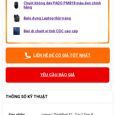
Chuột không dây PADO PM818 màu đen chính
hãng
Balo đựng Laptop thời trang
Bàn di chuột vi tính CDC cao cấp
LIÊN HỆ ĐỂ CÓ GIÁ TỐT NHẤT
YÊU CẦU BÁO GIÁ
THÔNG SỐ KỸ THUẬT
Sản phẩm
Lenovo ThinkPad X1 2-in-1 Gen 9