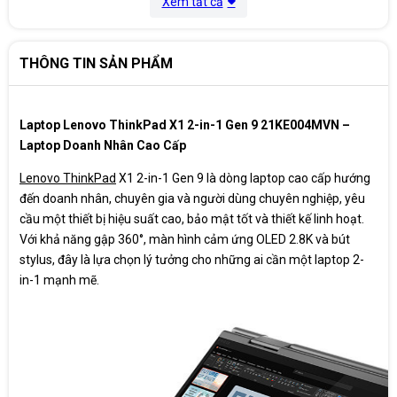
Xem tất cả
Hệ điều hành
Windows 11 Pro
THÔNG TIN SẢN PHẨM
Pin
3Cell 57Wh
Tính năng
Fingerprint Reader
Laptop Lenovo ThinkPad X1 2-in-1 Gen 9 21KE004MVN –
Laptop Doanh Nhân Cao Cấp
Kích thước
312.80 x 217.65 x 15.49 mm
Lenovo ThinkPad
X1 2-in-1 Gen 9 là dòng laptop cao cấp hướng
Cân nặng
1,35 Kg
đến doanh nhân, chuyên gia và người dùng chuyên nghiệp, yêu
cầu một thiết bị hiệu suất cao, bảo mật tốt và thiết kế linh hoạt.
Màu sắc
Grey
Với khả năng gập 360°, màn hình cảm ứng OLED 2.8K và bút
stylus, đây là lựa chọn lý tưởng cho những ai cần một laptop 2-
Xuất xứ
China
in-1 mạnh mẽ.
Bảo hành
36 Tháng