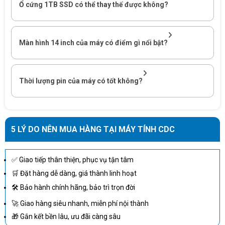
nặng.
Ổ cứng 1TB SSD có thể thay thế được không?
Tích hợp AI Engine (NPU), hỗ trợ tối ưu hóa công việc AI, thiết kế
đồ họa, chỉnh sửa video.
Màn hình 14 inch của máy có điểm gì nổi bật?
Card đồ họa Intel Arc Graphics, hỗ trợ tốt cho công việc sáng tạo,
hiển thị hình ảnh sắc nét trên màn hình độ phân giải cao.
RAM 32GB LPDDR5X – Đa nhiệm mượt mà
Thời lượng pin của máy có tốt không?
32GB RAM LPDDR5X 7500MHz, giúp mở nhiều ứng dụng cùng
lúc mà không giật lag.
RAM hàn trực tiếp trên bo mạch, tối ưu năng lượng và hiệu suất.
5 LÝ DO NÊN MUA HÀNG TẠI MÁY TÍNH CDC
✅ Giao tiếp thân thiện, phục vụ tận tâm
🛒 Đặt hàng dễ dàng, giá thành linh hoạt
🛠 Bảo hành chính hãng, bảo trì trọn đời
🚀 Giao hàng siêu nhanh, miễn phí nội thành
🎁 Gắn kết bền lâu, ưu đãi càng sâu