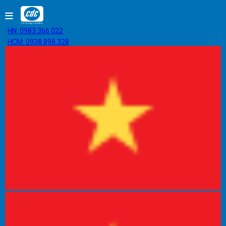
HN: 0983.366.022
HCM: 0938.898.328