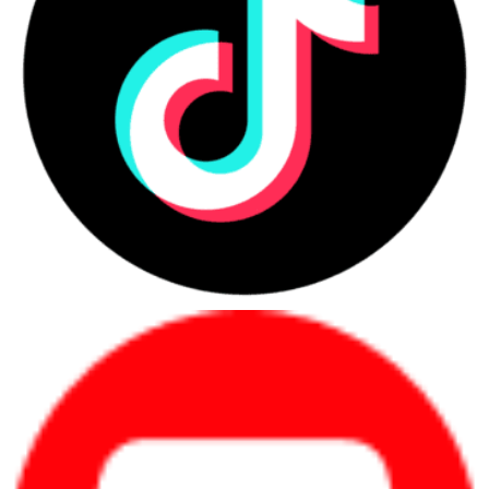
TPM 2.0 & Windows Hello, hỗ trợ mở khóa bằng vân tay & nhận diện
khuôn mặt.
Bảo mật hàng đầu với Windows 11 Pro
TPM 2.0 & Windows Hello, hỗ trợ mở khóa bằng vân tay & nhận
diện khuôn mặt.
ThinkShield Security, bảo vệ dữ liệu trước các mối đe dọa an ninh
mạng.
Shutter camera vật lý, đảm bảo quyền riêng tư khi không sử
dụng webcam.
Hệ thống cổng kết nối đa dạng
2 x USB-C (Thunderbolt 4 / USB4) – tốc độ truyền dữ liệu siêu
nhanh, hỗ trợ xuất hình ảnh 4K.
2 x USB-A 3.2 Gen 1 – kết nối với thiết bị ngoại vi.
1 x HDMI 2.1 – xuất hình ảnh ra màn hình lớn.