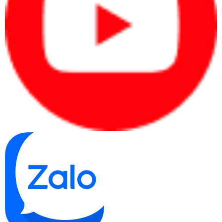
Wi-Fi 6E & Bluetooth 5.3 – tốc độ kết nối nhanh chóng, ổn định.
Hỗ trợ Docking Station để mở rộng thêm cổng kết nối.
Pin trâu, sạc nhanh
Pin 57Wh, thời lượng sử dụng lên đến 12-15 giờ với các tác vụ
văn phòng.
Sạc nhanh 65W USB-C, chỉ cần 30 phút sạc được 80% pin.
Liên hệ ngay Máy Tính CDC để nhận báo giá tốt nhất và trải
nghiệm sản phẩm thực tế ngay hôm nay!