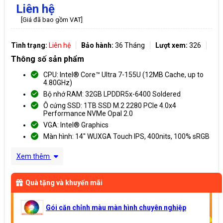
Liên hệ
[Giá đã bao gồm VAT]
Tình trạng:
Liên hệ
Bảo hành:
36 Tháng
Lượt xem:
326
Thông số sản phẩm
CPU: Intel® Core™ Ultra 7-155U (12MB Cache, up to
4.80GHz)
Bộ nhớ RAM: 32GB LPDDR5x-6400 Soldered
Ô cứng SSD: 1TB SSD M.2 2280 PCIe 4.0x4
Performance NVMe Opal 2.0
VGA: Intel® Graphics
Màn hình: 14" WUXGA Touch IPS, 400nits, 100% sRGB
Xem thêm
Quà tặng và khuyến mãi
Gói căn chỉnh màu màn hình chuyên nghiệp