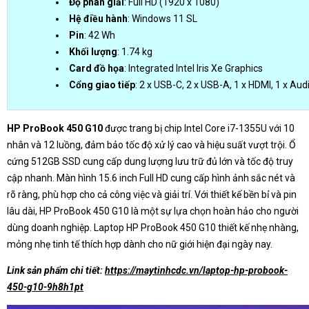
Độ phân giải
: Full HD (1920 x 1080)
Hệ điều hành
: Windows 11 SL
Pin
: 42 Wh
Khối lượng
: 1.74 kg
Card đồ họa
: Integrated Intel Iris Xe Graphics
Cổng giao tiếp
: 2 x USB-C, 2 x USB-A, 1 x HDMI, 1 x Au
HP ProBook 450 G10
được trang bị chip Intel Core i7-1355U với 10
nhân và 12 luồng, đảm bảo tốc độ xử lý cao và hiệu suất vượt trội. Ổ
cứng 512GB SSD cung cấp dung lượng lưu trữ đủ lớn và tốc độ truy
cập nhanh. Màn hình 15.6 inch Full HD cung cấp hình ảnh sắc nét và
rõ ràng, phù hợp cho cả công việc và giải trí. Với thiết kế bền bỉ và pin
lâu dài, HP ProBook 450 G10 là một sự lựa chọn hoàn hảo cho người
dùng doanh nghiệp. Laptop HP ProBook 450 G10 thiết kế nhẹ nhàng,
mỏng nhẹ tinh tế thích hợp dành cho nữ giới hiện đại ngày nay.
Link sản phẩm chi tiết:
https://maytinhcdc.vn/laptop-hp-probook-
450-g10-9h8h1pt