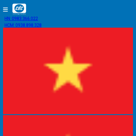
HN: 0983.366.022
HCM: 0938.898.328