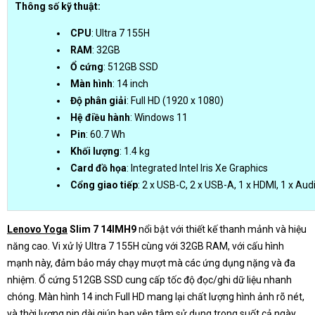
Thông số kỹ thuật:
CPU
: Ultra 7 155H
RAM
: 32GB
Ổ cứng
: 512GB SSD
Màn hình
: 14 inch
Độ phân giải
: Full HD (1920 x 1080)
Hệ điều hành
: Windows 11
Pin
: 60.7 Wh
Khối lượng
: 1.4 kg
Card đồ họa
: Integrated Intel Iris Xe Graphics
Cổng giao tiếp
: 2 x USB-C, 2 x USB-A, 1 x HDMI, 1 x A
Lenovo Yoga
Slim 7 14IMH9
nổi bật với thiết kế thanh mảnh và hiệu
năng cao. Vi xử lý Ultra 7 155H cùng với 32GB RAM, với cấu hình
mạnh này, đảm bảo máy chạy mượt mà các ứng dụng nặng và đa
nhiệm. Ổ cứng 512GB SSD cung cấp tốc độ đọc/ghi dữ liệu nhanh
chóng. Màn hình 14 inch Full HD mang lại chất lượng hình ảnh rõ nét,
và thời lượng pin dài giúp bạn yên tâm sử dụng trong suốt cả ngày.