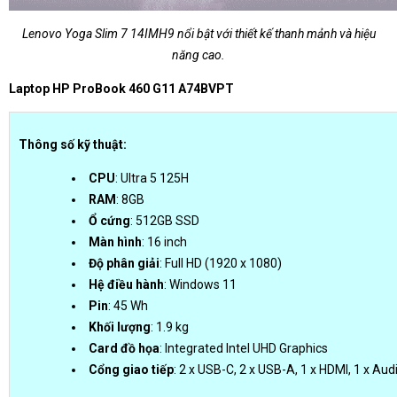
Lenovo Yoga Slim 7 14IMH9 nổi bật với thiết kế thanh mảnh và hiệu
năng cao.
Laptop HP ProBook 460 G11 A74BVPT
Thông số kỹ thuật:
CPU
: Ultra 5 125H
RAM
: 8GB
Ổ cứng
: 512GB SSD
Màn hình
: 16 inch
Độ phân giải
: Full HD (1920 x 1080)
Hệ điều hành
: Windows 11
Pin
: 45 Wh
Khối lượng
: 1.9 kg
Card đồ họa
: Integrated Intel UHD Graphics
Cổng giao tiếp
: 2 x USB-C, 2 x USB-A, 1 x HDMI, 1 x Au