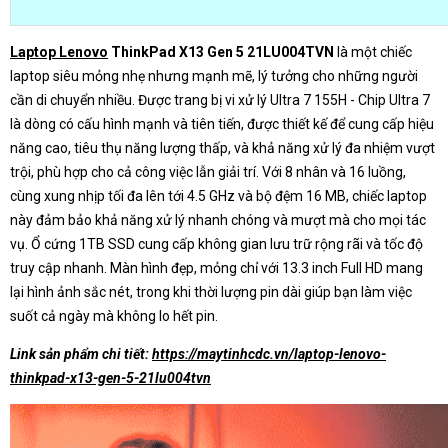
Laptop Lenovo
ThinkPad X13 Gen 5 21LU004TVN
là một chiếc
laptop siêu mỏng nhẹ nhưng mạnh mẽ, lý tưởng cho những người
cần di chuyển nhiều. Được trang bị vi xử lý Ultra 7 155H - Chip Ultra 7
là dòng có cấu hình mạnh và tiên tiến, được thiết kế để cung cấp hiệu
năng cao, tiêu thụ năng lượng thấp, và khả năng xử lý đa nhiệm vượt
trội, phù hợp cho cả công việc lẫn giải trí. Với 8 nhân và 16 luồng,
cùng xung nhịp tối đa lên tới 4.5 GHz và bộ đệm 16 MB, chiếc laptop
này đảm bảo khả năng xử lý nhanh chóng và mượt mà cho mọi tác
vụ. Ổ cứng 1TB SSD cung cấp không gian lưu trữ rộng rãi và tốc độ
truy cập nhanh. Màn hình đẹp, mỏng chỉ với 13.3 inch Full HD mang
lại hình ảnh sắc nét, trong khi thời lượng pin dài giúp bạn làm việc
suốt cả ngày mà không lo hết pin.
Link sản phẩm chi tiết:
https://maytinhcdc.vn/laptop-lenovo-
thinkpad-x13-gen-5-21lu004tvn