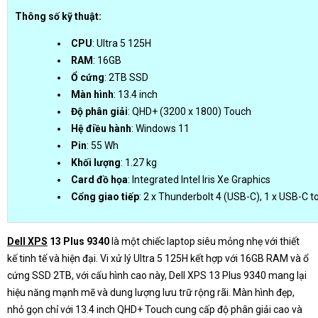
Thông số kỹ thuật:
CPU
: Ultra 5 125H
RAM
: 16GB
Ổ cứng
: 2TB SSD
Màn hình
: 13.4 inch
Độ phân giải
: QHD+ (3200 x 1800) Touch
Hệ điều hành
: Windows 11
Pin
: 55 Wh
Khối lượng
: 1.27 kg
Card đồ họa
: Integrated Intel Iris Xe Graphics
Cổng giao tiếp
: 2 x Thunderbolt 4 (USB-C), 1 x USB-C
Dell XPS
13 Plus 9340
là một chiếc laptop siêu mỏng nhẹ với thiết
kế tinh tế và hiện đại. Vi xử lý Ultra 5 125H kết hợp với 16GB RAM và ổ
cứng SSD 2TB, với cấu hình cao này, Dell XPS 13 Plus 9340 mang lại
hiệu năng mạnh mẽ và dung lượng lưu trữ rộng rãi. Màn hình đẹp,
nhỏ gọn chỉ với 13.4 inch QHD+ Touch cung cấp độ phân giải cao và