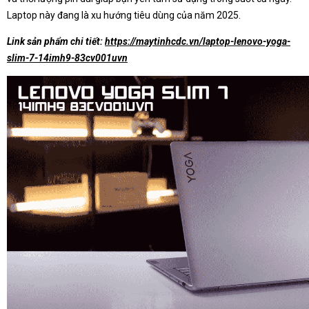
Laptop này đang là xu hướng tiêu dùng của năm 2025.
Link sản phẩm chi tiết:
https://maytinhcdc.vn/laptop-lenovo-yoga-
slim-7-14imh9-83cv001uvn