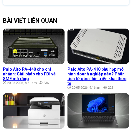
BÀI VIẾT LIÊN QUAN
Palo Alto PA-440 cho chi
Palo Alto PA-410 phù hợp mô
nhánh: Giải pháp cho FDI và
hình doanh nghiệp nào? Phân
SME mở rộng
tích từ góc nhìn triển khai thực
20-05-2026, 8:51 am
236
tế
20-05-2026, 9:16 am
223