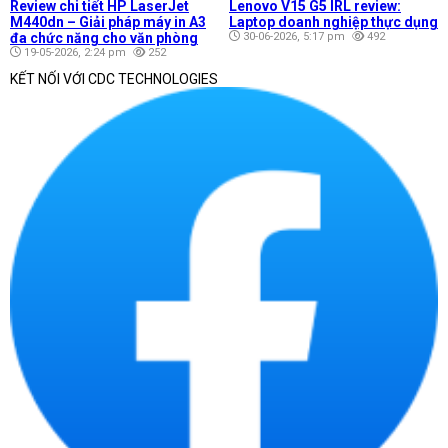
Review chi tiết HP LaserJet
Lenovo V15 G5 IRL review:
M440dn – Giải pháp máy in A3
Laptop doanh nghiệp thực dụng
đa chức năng cho văn phòng
30-06-2026, 5:17 pm
492
19-05-2026, 2:24 pm
252
KẾT NỐI VỚI CDC TECHNOLOGIES