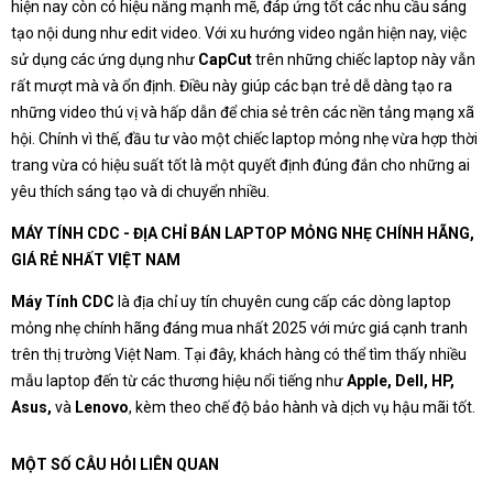
hiện nay còn có hiệu năng mạnh mẽ, đáp ứng tốt các nhu cầu sáng
tạo nội dung như edit video. Với xu hướng video ngắn hiện nay, việc
sử dụng các ứng dụng như
CapCut
trên những chiếc laptop này vẫn
rất mượt mà và ổn định. Điều này giúp các bạn trẻ dễ dàng tạo ra
những video thú vị và hấp dẫn để chia sẻ trên các nền tảng mạng xã
hội. Chính vì thế, đầu tư vào một chiếc laptop mỏng nhẹ vừa hợp thời
trang vừa có hiệu suất tốt là một quyết định đúng đắn cho những ai
yêu thích sáng tạo và di chuyển nhiều.
MÁY TÍNH CDC - ĐỊA CHỈ BÁN LAPTOP MỎNG NHẸ CHÍNH HÃNG,
GIÁ RẺ NHẤT VIỆT NAM
Máy Tính CDC
là địa chỉ uy tín chuyên cung cấp các dòng laptop
mỏng nhẹ chính hãng đáng mua nhất 2025 với mức giá cạnh tranh
trên thị trường Việt Nam. Tại đây, khách hàng có thể tìm thấy nhiều
mẫu laptop đến từ các thương hiệu nổi tiếng như
Apple, Dell, HP,
Asus,
và
Lenovo
, kèm theo chế độ bảo hành và dịch vụ hậu mãi tốt.
MỘT SỐ CÂU HỎI LIÊN QUAN