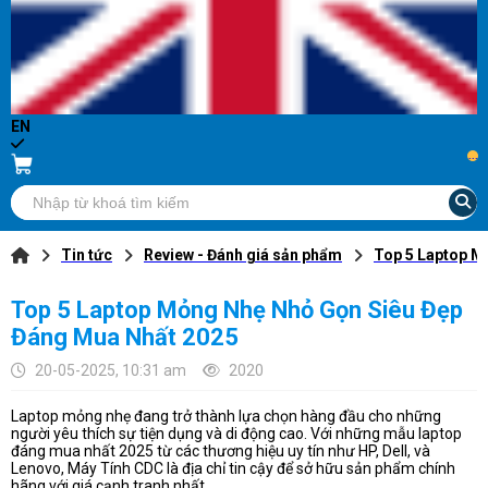
EN
...
Tin tức
Review - Đánh giá sản phẩm
Top 5 Laptop M
Top 5 Laptop Mỏng Nhẹ Nhỏ Gọn Siêu Đẹp
Đáng Mua Nhất 2025
20-05-2025, 10:31 am
2020
Laptop mỏng nhẹ đang trở thành lựa chọn hàng đầu cho những
người yêu thích sự tiện dụng và di động cao. Với những mẫu laptop
đáng mua nhất 2025 từ các thương hiệu uy tín như HP, Dell, và
Lenovo, Máy Tính CDC là địa chỉ tin cậy để sở hữu sản phẩm chính
hãng với giá cạnh tranh nhất.