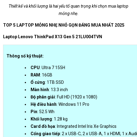
Thiết kế và khối lượng là hai yếu tố quan trọng khi chọn mua laptop
mỏng nhẹ.
TOP 5 LAPTOP MỎNG NHẸ NHỎ GỌN ĐÁNG MUA NHẤT 2025
Laptop Lenovo ThinkPad X13 Gen 5 21LU004TVN
Thông số kỹ thuật:
CPU
: Ultra 7 155H
RAM
: 16GB
Ổ cứng
: 1TB SSD
Màn hình
: 13.3 inch
Độ phân giải
: Full HD (1920 x 1080)
Hệ điều hành
: Windows 11 Pro
Pin
: 52.5 Wh
Khối lượng
: 1.28 kg
Card đồ họa
: Integrated Intel Iris Xe Graphics
Cổng giao tiếp
: 2 x USB-C, 2 x USB-A, 1 x HDMI, 1 x A