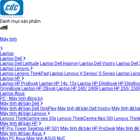
Danh mục sản phẩm
Máy tính
Laptop
Laptop Dell
Laptop Dell Latitude
Laptop Dell Inspiron
Laptop Dell Vostro
Laptop Dell
Laptop Lenovo
Laptop Lenovo ThinkPad
Laptop Lenovo V Series/ S Series
Laptop Leno
Laptop HP
Laptop HP ProBook
Laptop HP 14s, 15s
Laptop HP EliteBook
HP EliteBoo
OmniBook
Laptop HP ZBook
Laptop HP 240/ 240R
Laptop HP 250/ 250
Laptop Asus
PC - Máy tính đồng bộ
Máy tính để bàn Dell
Máy tính để bàn Dell OptiPlex
Máy tính để bàn Dell Vostro
Máy tính để bà
Máy tính để bàn Lenovo
Lenovo ThinkCentre neo 50s
Lenovo ThinkCentre Neo 50t
Lenovo Thin
Máy tính để bàn HP
HP Pro Tower
Desktop HP S01
Máy tính để bàn HP ProDesk
Máy tính để
Máy tính để bàn Asus
Mini PC Asus
Máy tính ASUS NUC