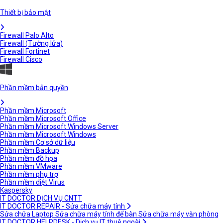
Thiết bị bảo mật
Firewall Palo Alto
Firewall (Tường lửa)
Firewall Fortinet
Firewall Cisco
Phần mềm bản quyền
Phần mềm Microsoft
Phần mềm Microsoft Office
Phần mềm Microsoft Windows Server
Phần mềm Microsoft Windows
Phần mềm Cơ sở dữ liệu
Phần mềm Backup
Phần mềm đồ họa
Phần mềm VMware
Phần mềm phụ trợ
Phần mềm diệt Virus
Kaspersky
IT DOCTOR DỊCH VỤ CNTT
IT DOCTOR REPAIR - Sửa chữa máy tính
Sửa chữa Laptop
Sửa chữa máy tính để bàn
Sửa chữa máy văn phòng
IT DOCTOR HELPDESK - Dịch vụ IT thuê ngoài