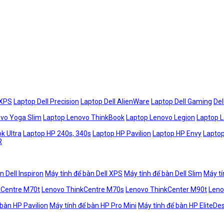
 XPS
Laptop Dell Precision
Laptop Dell AlienWare
Laptop Dell Gaming
Del
vo Yoga Slim
Laptop Lenovo ThinkBook
Laptop Lenovo Legion
Laptop 
k Ultra
Laptop HP 240s, 340s
Laptop HP Pavilion
Laptop HP Envy
Laptop
R
n Dell Inspiron
Máy tính để bàn Dell XPS
Máy tính để bàn Dell Slim
Máy tí
kCentre M70t
Lenovo ThinkCentre M70s
Lenovo ThinkCenter M90t
Leno
 bàn HP Pavilion
Máy tính để bàn HP Pro Mini
Máy tính để bàn HP EliteDe