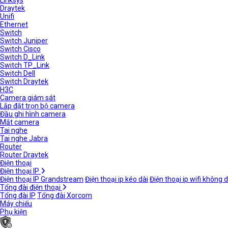
Linksys
Draytek
Unifi
Ethernet
Switch
Switch Juniper
Switch Cisco
Switch D_Link
Switch TP_Link
Switch Dell
Switch Draytek
H3C
Camera giám sát
Lắp đặt trọn bộ camera
Đầu ghi hình camera
Mắt camera
Tai nghe
Tai nghe Jabra
Router
Router Draytek
Điện thoại
Điện thoại IP
Điện thoại IP Grandstream
Điện thoại ip kéo dài
Điện thoại ip wifi không 
Tổng đài điện thoại
Tổng đài IP
Tổng đài Xorcom
Máy chiếu
Phụ kiện