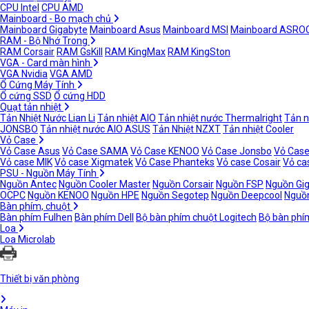
CPU Intel
CPU AMD
Mainboard - Bo mạch chủ
Mainboard Gigabyte
Mainboard Asus
Mainboard MSI
Mainboard ASRO
RAM - Bộ Nhớ Trong
RAM Corsair
RAM GsKill
RAM KingMax
RAM KingSton
VGA - Card màn hình
VGA Nvidia
VGA AMD
Ổ Cứng Máy Tính
Ổ cứng SSD
Ổ cứng HDD
Quạt tản nhiệt
Tản Nhiệt Nước Lian Li
Tản nhiệt AIO
Tản nhiệt nước Thermalright
Tản n
JONSBO
Tản nhiệt nước AIO ASUS
Tản Nhiệt NZXT
Tản nhiệt Cooler
Vỏ Case
Vỏ Case Asus
Vỏ Case SAMA
Vỏ Case KENOO
Vỏ Case Jonsbo
Vỏ Case
Vỏ case MIK
Vỏ case Xigmatek
Vỏ Case Phanteks
Vỏ case Cosair
Vỏ ca
PSU - Nguồn Máy Tính
Nguồn Antec
Nguồn Cooler Master
Nguồn Corsair
Nguồn FSP
Nguồn Gi
OCPC
Nguồn KENOO
Nguồn HPE
Nguồn Segotep
Nguồn Deepcool
Nguồn
Bàn phím, chuột
Bàn phím Fulhen
Bàn phím Dell
Bộ bàn phím chuột Logitech
Bộ bàn phí
Loa
Loa Microlab
Thiết bị văn phòng