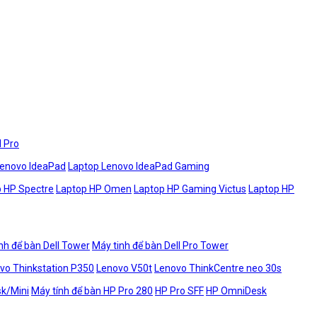
l Pro
Lenovo IdeaPad
Laptop Lenovo IdeaPad Gaming
 HP Spectre
Laptop HP Omen
Laptop HP Gaming Victus
Laptop HP
nh để bàn Dell Tower
Máy tinh để bàn Dell Pro Tower
vo Thinkstation P350
Lenovo V50t
Lenovo ThinkCentre neo 30s
sk/Mini
Máy tính để bàn HP Pro 280
HP Pro SFF
HP OmniDesk