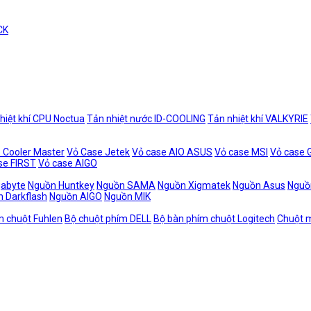
CK
hiệt khí CPU Noctua
Tản nhiệt nước ID-COOLING
Tản nhiệt khí VALKYRIE
 Cooler Master
Vỏ Case Jetek
Vỏ case AIO ASUS
Vỏ case MSI
Vỏ case
se FIRST
Vỏ case AIGO
gabyte
Nguồn Huntkey
Nguồn SAMA
Nguồn Xigmatek
Nguồn Asus
Nguồ
 Darkflash
Nguồn AIGO
Nguồn MIK
m chuột Fuhlen
Bộ chuột phím DELL
Bộ bàn phím chuột Logitech
Chuột m