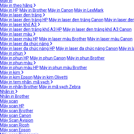
Máy in
Máy in theo hãng
Máy in HP
Máy in Brother
Máy in Canon
Máy in LexMark
Máy in laser đen trắng
Máy in laser đen trắng HP
Máy in laser đen trắng Canon
Máy in laser đe
Máy in laser khổ A3
Máy in laser đen trắng khổ A3 HP
Máy in laser đen trắng khổ A3 Canon
Máy in laser màu
Máy in laser màu HP
Máy in laser màu Brother
Máy in laser màu Canon
Máy in laser đa chức năng
Máy in laser đa chức năng HP
Máy in laser đa chức năng Canon
Máy in 
Máy in phun
Máy in phun HP
Máy in phun Canon
Máy in phun Brother
Máy in phun màu
Máy in phun màu HP
Máy in phun màu Brother
Máy in kim
Máy in kim Epson
Máy in kim Olivetti
Máy in tem nhãn, mã vạch
Máy in nhãn Brother
Máy in mã vạch Zebra
Nhãn in
Nhãn in Brother
Máy scan
Máy scan HP
Máy scan Brother
Máy scan Canon
Máy Scan Avision
Máy scan Ricoh
Máy scan Epson