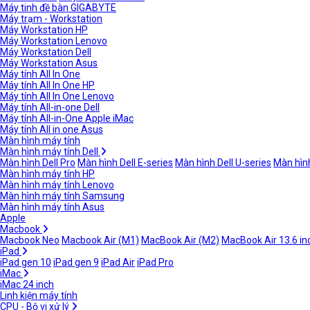
Máy tinh đề bàn GIGABYTE
Máy trạm - Workstation
Máy Workstation HP
Máy Workstation Lenovo
Máy Workstation Dell
Máy Workstation Asus
Máy tính All In One
Máy tính All In One HP
Máy tính All In One Lenovo
Máy tính All-in-one Dell
Máy tính All-in-One Apple iMac
Máy tính All in one Asus
Màn hình máy tính
Màn hình máy tính Dell
Màn hình Dell Pro
Màn hình Dell E-series
Màn hình Dell U-series
Màn hình
Màn hình máy tính HP
Màn hình máy tính Lenovo
Màn hình máy tính Samsung
Màn hình máy tính Asus
Apple
Macbook
Macbook Neo
Macbook Air (M1)
MacBook Air (M2)
MacBook Air 13.6 in
iPad
iPad gen 10
iPad gen 9
iPad Air
iPad Pro
iMac
iMac 24 inch
Linh kiện máy tính
CPU - Bộ vi xử lý