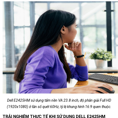
Dell E2425HM sử dụng tấm nền VA 23.8 inch, độ phân giải Full HD
(1920x1080) ở tần số quét 60Hz, tỷ lệ khung hình 16:9 quen thuộc.
TRẢI NGHIỆM THỰC TẾ KHI SỬ DỤNG DELL E2425HM