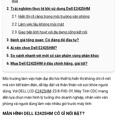
quả
Trải nghiệm thực tế khi sử dụng Dell E2425HM
Hiển thị rõ ràng trong môi trường văn phòng
Làm việc lâu không mỏi mắt
Giao tiếp linh hoạt với đa dạng cổng kết nối
Đánh giá tổng quan: Có đáng để đầu tư?
Ai nên chọn Dell E2425HM?
So sánh nhanh với một số sản phẩm cùng phân khúc
Mua Dell E2425HM ở đâu chính hãng, giá tốt?
Môi trường làm việc hiện đại đòi hỏi thiết bị hiển thị không chỉ rõ nét
mà còn tiết kiệm điện, dễ lắp đặt và thân thiện với sức khỏe người
dùng. Với DELL LCD-
E2425HM
-23.8-FHD-3Y, Máy Tính CDC mang
đến lựa chọn màn hình lý tưởng cho doanh nghiệp, nhân viên văn
phòng và người dùng làm việc nhiều giờ trước máy tính.
MÀN HÌNH DELL E2425HM CÓ GÌ NỔI BẬT?