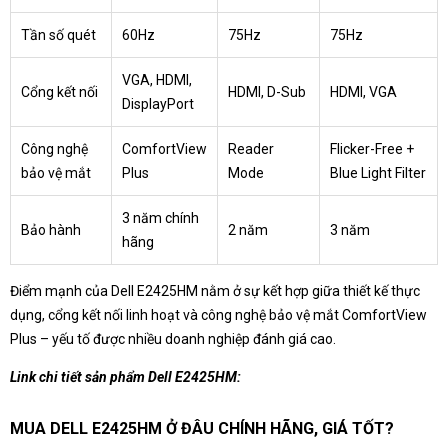
Tần số quét
60Hz
75Hz
75Hz
VGA, HDMI,
Cổng kết nối
HDMI, D-Sub
HDMI, VGA
DisplayPort
Công nghệ
ComfortView
Reader
Flicker-Free +
bảo vệ mắt
Plus
Mode
Blue Light Filter
3 năm chính
Bảo hành
2 năm
3 năm
hãng
Điểm mạnh của Dell E2425HM nằm ở sự kết hợp giữa thiết kế thực
dụng, cổng kết nối linh hoạt và công nghệ bảo vệ mắt ComfortView
Plus – yếu tố được nhiều doanh nghiệp đánh giá cao.
Link chi tiết sản phẩm Dell E2425HM:
MUA DELL E2425HM Ở ĐÂU CHÍNH HÃNG, GIÁ TỐT?