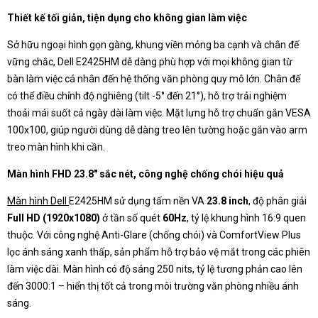
Thiết kế tối giản, tiện dụng cho không gian làm việc
Sở hữu ngoại hình gọn gàng, khung viền mỏng ba cạnh và chân đế
vững chắc, Dell E2425HM dễ dàng phù hợp với mọi không gian từ
bàn làm việc cá nhân đến hệ thống văn phòng quy mô lớn. Chân đế
có thể điều chỉnh độ nghiêng (tilt -5° đến 21°), hỗ trợ trải nghiệm
thoải mái suốt cả ngày dài làm việc. Mặt lưng hỗ trợ chuẩn gắn VESA
100x100, giúp người dùng dễ dàng treo lên tường hoặc gắn vào arm
treo màn hình khi cần.
Màn hình FHD 23.8" sắc nét, công nghệ chống chói hiệu quả
Màn hình Dell
E2425HM sử dụng tấm nền VA
23.8 inch
, độ phân giải
Full HD (1920x1080)
ở tần số quét
60Hz
, tỷ lệ khung hình 16:9 quen
thuộc. Với công nghệ Anti-Glare (chống chói) và ComfortView Plus
lọc ánh sáng xanh thấp, sản phẩm hỗ trợ bảo vệ mắt trong các phiên
làm việc dài. Màn hình có độ sáng 250 nits, tỷ lệ tương phản cao lên
đến 3000:1 – hiển thị tốt cả trong môi trường văn phòng nhiều ánh
sáng.