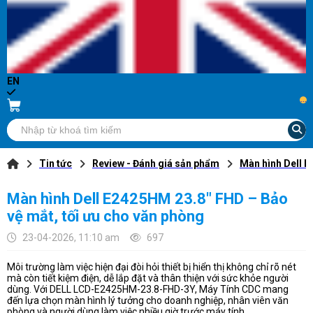
EN
...
Tin tức
Review - Đánh giá sản phẩm
Màn hình Dell E
Màn hình Dell E2425HM 23.8" FHD – Bảo
vệ mắt, tối ưu cho văn phòng
23-04-2026, 11:10 am
697
Môi trường làm việc hiện đại đòi hỏi thiết bị hiển thị không chỉ rõ nét
mà còn tiết kiệm điện, dễ lắp đặt và thân thiện với sức khỏe người
dùng. Với DELL LCD-E2425HM-23.8-FHD-3Y, Máy Tính CDC mang
đến lựa chọn màn hình lý tưởng cho doanh nghiệp, nhân viên văn
phòng và người dùng làm việc nhiều giờ trước máy tính.