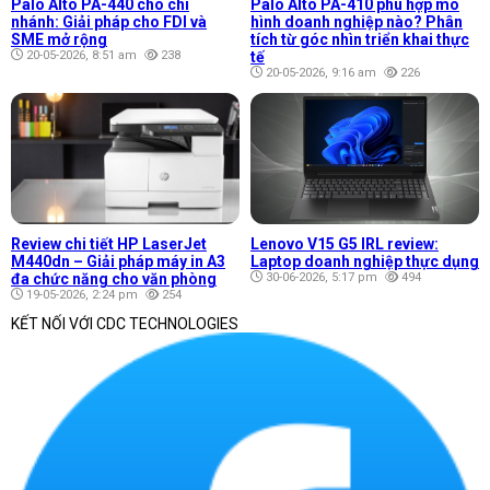
Palo Alto PA-440 cho chi
Palo Alto PA-410 phù hợp mô
nhánh: Giải pháp cho FDI và
hình doanh nghiệp nào? Phân
SME mở rộng
tích từ góc nhìn triển khai thực
20-05-2026, 8:51 am
238
tế
20-05-2026, 9:16 am
226
Review chi tiết HP LaserJet
Lenovo V15 G5 IRL review:
M440dn – Giải pháp máy in A3
Laptop doanh nghiệp thực dụng
đa chức năng cho văn phòng
30-06-2026, 5:17 pm
494
19-05-2026, 2:24 pm
254
KẾT NỐI VỚI CDC TECHNOLOGIES