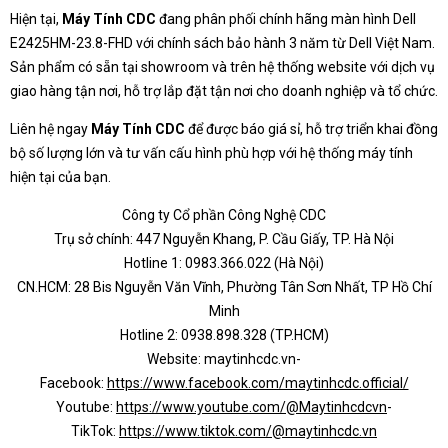
Hiện tại,
Máy Tính CDC
đang phân phối chính hãng màn hình Dell
E2425HM-23.8-FHD với chính sách bảo hành 3 năm từ Dell Việt Nam.
Sản phẩm có sẵn tại showroom và trên hệ thống website với dịch vụ
giao hàng tận nơi, hỗ trợ lắp đặt tận nơi cho doanh nghiệp và tổ chức.
Liên hệ ngay
Máy Tính CDC
để được báo giá sỉ, hỗ trợ triển khai đồng
bộ số lượng lớn và tư vấn cấu hình phù hợp với hệ thống máy tính
hiện tại của bạn.
Công ty Cổ phần Công Nghệ CDC
Trụ sở chính: 447 Nguyễn Khang, P. Cầu Giấy, TP. Hà Nội
Hotline 1: 0983.366.022 (Hà Nội)
CN.HCM: 28 Bis Nguyễn Văn Vĩnh, Phường Tân Sơn Nhất, TP Hồ Chí
Minh
Hotline 2: 0938.898.328 (TP.HCM)
Website: maytinhcdc.vn-
Facebook:
https://www.facebook.com/maytinhcdc.official/
Youtube:
https://www.youtube.com/@Maytinhcdcvn
-
TikTok:
https://www.tiktok.com/@maytinhcdc.vn