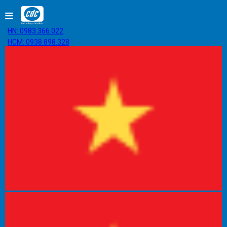
HN: 0983.366.022
HCM: 0938.898.328