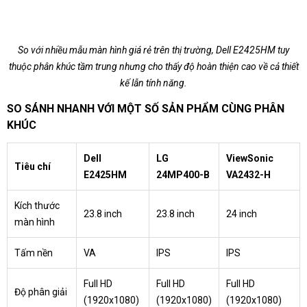
So với nhiều mẫu màn hình giá rẻ trên thị trường, Dell E2425HM tuy
thuộc phân khúc tầm trung nhưng cho thấy độ hoàn thiện cao về cả thiết
kế lẫn tính năng.
SO SÁNH NHANH VỚI MỘT SỐ SẢN PHẨM CÙNG PHÂN
KHÚC
Dell
LG
ViewSonic
Tiêu chí
E2425HM
24MP400-B
VA2432-H
Kích thước
23.8 inch
23.8 inch
24 inch
màn hình
Tấm nền
VA
IPS
IPS
Full HD
Full HD
Full HD
Độ phân giải
(1920x1080)
(1920x1080)
(1920x1080)