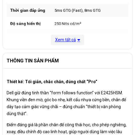
Thời gian đáp ứng
5ms GTG (Fast), 8ms GTG
Độ sáng hiển thị
250 Nits cd/m²
Chỉ số màu sắc
16.7 triệu màu - 72% NTSC (CIE 1931)
Xem tất cả
Tần số quét màn
100 Hz
THÔNG TIN SẢN PHẨM
VESA (100 mm x 100 mm), speakers 2W
Hỗ trợ tiêu chuẩn
x2 , chân đế nâng hạ xoay dọc màn hình
Thiết kế: Tối giản, chắc chắn, đúng chất “Pro”
Phụ kiện
Dây nguồn, Dây HDMI
Dell giữ đúng tinh thần “form follows function” với E2425HSM.
Khung viền đen mờ, góc bo nhẹ, kết cấu nhựa cứng bền, chân đế
Bảo hành
36 Tháng
dày tạo cảm giác vững chãi – đúng chuẩn “thiết bị văn phòng
dùng thật”.
Xuất xứ
China
Điểm đáng giá là phần chân đế công thái học, cho phép nghiêng,
xoay, điều chỉnh độ cao linh hoạt, giúp người dùng làm việc lâu