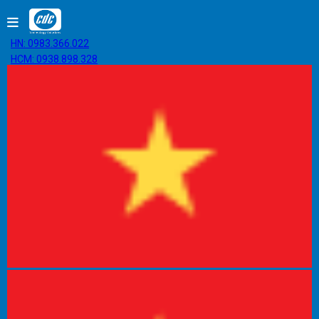
HN: 0983.366.022
HCM: 0938.898.328