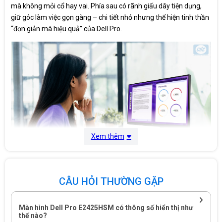
mà không mỏi cổ hay vai. Phía sau có rãnh giấu dây tiện dụng,
giữ góc làm việc gọn gàng – chi tiết nhỏ nhưng thể hiện tinh thần
“đơn giản mà hiệu quả” của Dell Pro.
Xem thêm
CÂU HỎI THƯỜNG GẶP
Chất lượng hiển thị: Rõ nét, cân bằng và thân thiện với mắt
E2425HSM sử dụng tấm nền VA 23.8 inch Full HD (1920×1080),
Màn hình Dell Pro E2425HSM có thông số hiển thị như
thế nào?
độ sáng 300 nits, tần số quét 100Hz – vừa đủ mượt cho các tác