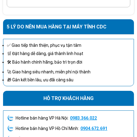
USB-C 65W,
P2425HE
FHD / 60Hz
IPS
Out
5 LÝ DO NÊN MUA HÀNG TẠI MÁY TÍNH CDC
S2425HS
FHD / 100Hz
IPS
HDMI, DP
✅ Giao tiếp thân thiện, phục vụ tận tâm
Từ góc nhìn chuyên môn, E2425HSM là phương án triển khai tối
ưu cho doanh nghiệp.
🛒 Đặt hàng dễ dàng, giá thành linh hoạt
🛠 Bảo hành chính hãng, bảo trì trọn đời
So với dòng P2425HE cao cấp hơn, model này cắt giảm dock
USB-C để tối ưu giá, nhưng vẫn giữ panel 100Hz và
🚀 Giao hàng siêu nhanh, miễn phí nội thành
ComfortView+ – hai yếu tố quan trọng nhất cho trải nghiệm làm
🎁 Gắn kết bền lâu, ưu đãi càng sâu
việc dài hạn.
Nếu cần một màn hình ổn định, tiết kiệm và dễ bảo trì, E2425HSM
HỖ TRỢ KHÁCH HÀNG
là lựa chọn “chuẩn chỉnh” trong tầm giá.
Hotline bán hàng VP Hà Nội:
0983.366.022
Ai nên chọn Dell E2425HSM?
Hotline bán hàng VP Hồ Chí Minh:
0904.672.691