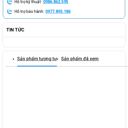
Doanh nghiệp và tổ chức: cần triển khai đồng bộ, bền bỉ, dễ quản
Hỗ trợ kỹ thuật:
0986.862.595
lý.
Hỗ trợ bảo hành:
0977.893.186
Nhân viên văn phòng, kế toán, nhập liệu: ưu tiên độ sắc nét và
chống mỏi mắt.
TIN TỨC
Người dùng tại nhà: muốn màn hình tốt, giá hợp lý, ít phải nâng
cấp.
Kết luận: Lựa chọn an toàn và thông minh
Sản phẩm tương tự
Sản phẩm đã xem
Không phô trương, không chạy theo trào lưu – Dell Pro
E2425HSM làm tốt điều mà màn hình văn phòng cần nhất: bền,
rõ, dễ chịu. Một sản phẩm “mua một lần, dùng nhiều năm”, đúng
tinh thần thiết bị chuyên nghiệp của Dell.
Mua chính hãng tại Máy Tính CDC
Dell Pro E2425HSM được phân phối chính hãng Dell Việt Nam,
bảo hành 3 năm Advanced Exchange Service.
CDC hỗ trợ triển khai số lượng lớn cho doanh nghiệp, bảo trì tận
nơi và tư vấn giải pháp hiển thị tối ưu.