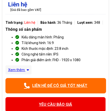
Liên hệ
[Giá đã bao gồm VAT]
Tình trạng:
Liên hệ
Bảo hành:
36 Tháng
Lượt xem:
348
Thông số sản phẩm
Kiểu dáng màn hình: Phẳng
Tỉ lệ khung hình: 16:9
Kích thước mặc định: 23.8 inch
Công nghệ tấm nền: IPS
Phân giải điểm ảnh: FHD - 1920 x 1080
Xem thêm
LIÊN HỆ ĐỂ CÓ GIÁ TỐT NHẤT
YÊU CẦU BÁO GIÁ