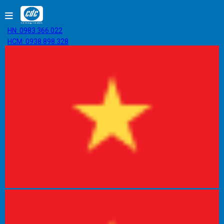
HN: 0983.366.022
HCM: 0938.898.328