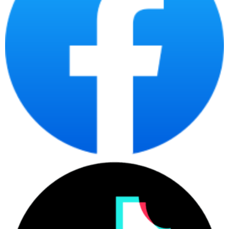
165Hz + 1ms + FreeSync Premium – tốc độ mượt, không xé
hình, không trễ khung
Trải nghiệm “mượt” là thứ mà Dell S2422HG làm rất tốt. Với tần
số quét 165Hz, mọi chuyển động trong game – từ lia chuột, xoay
camera đến hiệu ứng kỹ năng – đều hiển thị cực kỳ trơn tru,
không giật hình.
Thời gian phản hồi 1ms (MPRT) giảm thiểu hiện tượng bóng mờ,
giúp khung hình rõ nét trong các pha hành động tốc độ cao.
Công nghệ AMD FreeSync Premium đồng bộ khung hình giữa
GPU và màn hình, loại bỏ hiện tượng xé hình (tearing) và rung
khung (stuttering) – đặc biệt hữu ích khi chơi ở dải FPS không ổn
định. CDC Review Team thử nghiệm các tựa game như Valorant,
CS2 và Call of Duty MW3 đều cho kết quả ổn định ~165fps,
không lag, không drop frame, duy trì cảm giác phản hồi cực
nhanh.