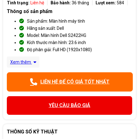
Tình trạng:
Liên hệ
Bảo hành:
36 tháng
Lượt xem:
584
Thông số sản phẩm
Sản phẩm: Màn hình máy tính
Hãng sản xuất: Dell
Model: Màn hình Dell S2422HG
Kích thước màn hình: 23.6 inch
Độ phân giải: Full HD (1920x1080)
Xem thêm
LIÊN HỆ ĐỂ CÓ GIÁ TỐT NHẤT
YÊU CẦU BÁO GIÁ
THÔNG SỐ KỸ THUẬT