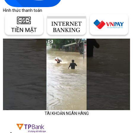
trương
Hình thức thanh toán
Dell S2422HG giữ đúng phong cách của Dell: mạnh mẽ, chắc
chắn, nhưng tinh tế. Khung viền mỏng 3 cạnh, tông đen mờ
nhám, mặt lưng vát nhẹ, điểm nhấn là chân đế hình V góc cạnh
tạo thế cân bằng vững vàng.
Mặc dù là dòng gaming, thiết kế vẫn đủ tinh giản để phù hợp cả
trong môi trường văn phòng hoặc góc làm việc cá nhân. Phần
chân đế hỗ trợ nghiêng (-5° đến 21°), tuy không có nâng hạ hoặc
xoay, nhưng màn hình tương thích ngàm treo VESA 100×100, rất
tiện khi lắp arm treo để tiết kiệm không gian. Màn hình được hoàn
thiện chắc chắn – đúng phong cách Dell build bền: khung cứng,
khớp gắn ổn, không rung khi thao tác chuột mạnh.
Kết nối đầy đủ – sẵn sàng cho mọi hệ thống
Dell S2422HG hỗ trợ nhiều cổng kết nối phổ biến, đảm bảo tương
TÀI KHOẢN NGÂN HÀNG
thích với mọi cấu hình PC gaming hiện nay:
2 × HDMI 2.0 (hỗ trợ 165Hz)