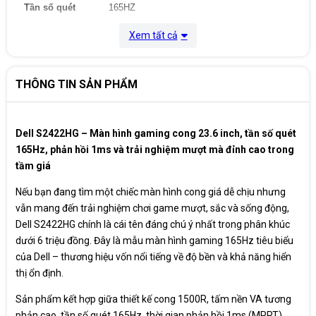
Tần số quét
165HZ
Xem tất cả
2 x HDMI 2.0
Cổng kết nối
1 x DP1.2
1 x Headphone out
THÔNG TIN SẢN PHẨM
Thời gian đáp
4ms
ứng
Dell S2422HG – Màn hình gaming cong 23.6 inch, tần số quét
Góc nhìn
178°(H)/178°(V)
165Hz, phản hồi 1ms và trải nghiệm mượt mà đỉnh cao trong
tầm giá
Phụ kiện
Cáp nguồn, 1x cáp HDMI
Nếu bạn đang tìm một chiếc màn hình cong giá dễ chịu nhưng
Màn hình thiết kế công thái học, tùy chỉnh
Tính năng
độ cao màn hình, Chống lóa
vẫn mang đến trải nghiệm chơi game mượt, sắc và sống động,
Dell S2422HG chính là cái tên đáng chú ý nhất trong phân khúc
Kích thước
53.37 x 19.00 x 35.08 cm
dưới 6 triệu đồng. Đây là mẫu màn hình gaming 165Hz tiêu biểu
của Dell – thương hiệu vốn nổi tiếng về độ bền và khả năng hiển
Cân nặng
3,3kg (Chỉ màn hình)
thị ổn định.
Điện năng tiêu
Sản phẩm kết hợp giữa thiết kế cong 1500R, tấm nền VA tương
37W
thụ
phản cao, tần số quét 165Hz, thời gian phản hồi 1ms (MPRT)