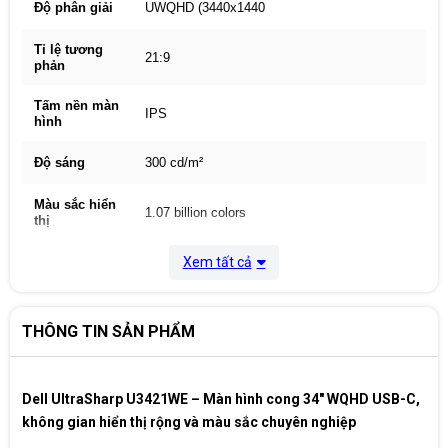
Độ phân giải
UWQHD (3440x1440
Tỉ lệ tương
21:9
phản
Tấm nền màn
IPS
hình
Độ sáng
300 cd/m²
Màu sắc hiển
1.07 billion colors
thị
Tần số quét
60Hz
Xem tất cả
1 x DP 1.4
2 x HDMI 2.0
THÔNG TIN SẢN PHẨM
1 x USB Type-C ( Alternate Mode with
DisplayPort 1.4, USB, 3.1 Upstream , Power
Delivery upto 90W)
1 x USB Type-C Downstream Port with
Dell UltraSharp U3421WE – Màn hình cong 34″ WQHD USB-C,
charging capability( 15W Max.)
1 x SuperSpeed USB 5 Gbps (USB 3.2 Gen1)
không gian hiển thị rộng và màu sắc chuyên nghiệp
Cổng kết nối
Type-B upstream port
1 x SuperSpeed USB 5 Gbps (USB 3.2 Gen1)