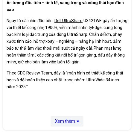
Ấn tượng đầu tiên – tinh tế, sang trọng và công thái học đỉnh
with BC1.2 charging capability at 2 A
cao
(maximum)
3 x SuperSpeed USB 5 Gbps (USB 3.2 Gen1)
downstream port
Ngay từ cái nhìn đầu tiên,
Dell UltraSharp
U3421WE gây ấn tượng
1 x audio line-out port
với thiết kế cong nhẹ 1900R, viền mảnh InfinityEdge, cùng tông
1 X RJ45 Port
bạc kim loại đặc trưng của dòng UltraSharp. Chân đế lớn, phay
Thời gian đáp
5 ms (gray to gray - FAST mode)
xước tinh xảo, hỗ trợ xoay – nghiêng – nâng hạ linh hoạt, đảm
ứng
8 ms (gray to gray - NORMAL mode)
bảo tư thế làm việc thoải mái suốt cả ngày dài. Phần mặt lưng
hoàn thiện tỉ mỉ, các cổng kết nối bố trí gọn gàng, dấu dây thông
Góc nhìn
178°(H)/178°(V)
minh, giữ cho bàn làm việc luôn tối giản.
Tính năng
Theo CDC Review Team, đây là “màn hình có thiết kế công thái
học và độ hoàn thiện cao nhất trong nhóm UltraWide 34 inch
Điện năng
31.6 W (typical)
năm 2025.”
tiêu thụ
210 W (maximum)**
Kích thước
81.2 x 23.6 x 39.3 Cm
Cân nặng
11.6Kg
Xem thêm
1 x DisplayPort cable - DisplayPort to
DisplayPort - 6 ft