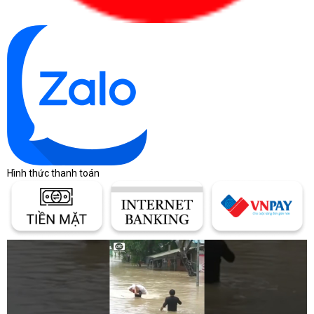
U3421WE tích hợp sẵn 2 loa stereo công suất 5W – âm lượng rõ,
tách lớp, phù hợp cho họp online, xem video và làm việc
nhóm. Màn hình còn có chứng nhận TÜV Rheinland Eye
Comfort, đi kèm hai công nghệ quen thuộc của Dell:
ComfortView Plus: giảm ánh sáng xanh có hại mà
không làm sai màu.
Flicker-Free: loại bỏ nhấp nháy, giảm mỏi mắt khi
làm việc dài.
Theo phản hồi từ CDC Review Team, khi bật ComfortView Plus,
Hình thức thanh toán
màn hình “giữ nguyên độ tươi màu nhưng ánh sáng dịu hẳn, dễ
chịu trong môi trường ánh sáng yếu.”
Trải nghiệm thực tế tại Máy Tính CDC
Khi thử nghiệm trong môi trường làm việc thực tế với Adobe
Premiere Pro, Figma, Excel và VS Code, kết quả thu được:
Nhiệt độ panel: 37°C sau 6 tiếng liên tục
Độ sáng trung bình: 290 nits