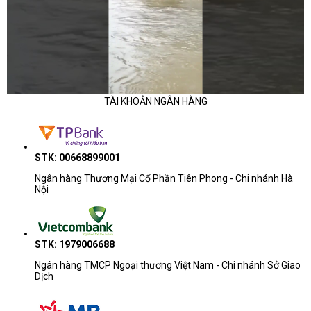
Sai lệch màu (Delta E): 1.4
Độ ồn: 0 dB (không có quạt, hoạt động hoàn toàn
yên tĩnh)
Theo CDC Review Team, U3421WE là “màn hình UltraWide 34
inch cho trải nghiệm thực tế tốt nhất của Dell hiện nay: hiển thị
mượt, build chắc, màu chuẩn, tản mát.”
TÀI KHOẢN NGÂN HÀNG
So sánh nhanh – UltraWide 34 inch trong tầm cao cấp
STK: 00668899001
Model
Kích thước / Độ phân g
Ngân hàng Thương Mại Cổ Phần Tiên Phong - Chi nhánh Hà
Nội
Dell UltraSharp U3421WE
34″ / WQHD
Dell U3423WE (IPS Black)
34″ / WQHD
STK: 1979006688
LG 34WN80C-B
34″ / WQHD
Ngân hàng TMCP Ngoại thương Việt Nam - Chi nhánh Sở Giao
Dịch
HP E34m G4
34″ / WQHD