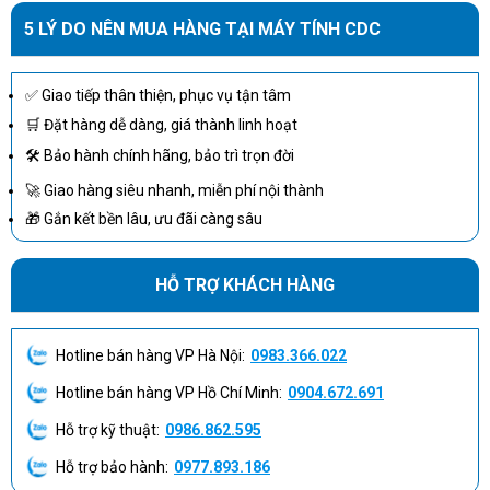
Phụ kiện
1 x USB 3.2 Gen 1 upstream cable
5 LÝ DO NÊN MUA HÀNG TẠI MÁY TÍNH CDC
1 x HDMI cable - 6 ft
1 x USB-C cable - 3.3 ft
✅ Giao tiếp thân thiện, phục vụ tận tâm
Bảo hành
36 Tháng
🛒 Đặt hàng dễ dàng, giá thành linh hoạt
Xuất xứ
China
🛠 Bảo hành chính hãng, bảo trì trọn đời
🚀 Giao hàng siêu nhanh, miễn phí nội thành
🎁 Gắn kết bền lâu, ưu đãi càng sâu
HỖ TRỢ KHÁCH HÀNG
Hotline bán hàng VP Hà Nội:
0983.366.022
Hotline bán hàng VP Hồ Chí Minh:
0904.672.691
Hỗ trợ kỹ thuật:
0986.862.595
Hỗ trợ bảo hành:
0977.893.186