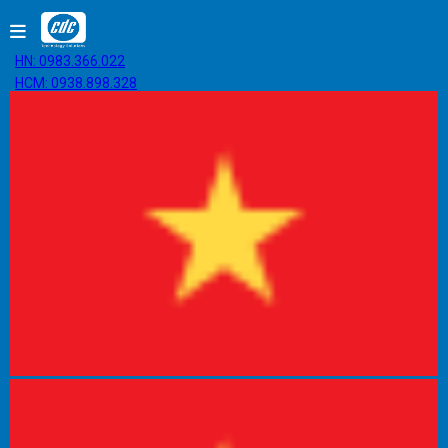
HN: 0983.366.022
HCM: 0938.898.328