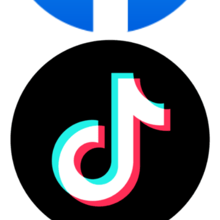
Đặc biệt, cổng USB-C Power Delivery 90W cho phép truyền hình
ảnh, dữ liệu, âm thanh và sạc laptop chỉ bằng một sợi cáp, cực kỳ
tiện lợi cho người dùng Dell XPS, MacBook Pro, HP EliteBook
hoặc Lenovo ThinkPad. Ngoài ra, RJ-45 LAN tích hợp giúp màn
hình hoạt động như một dock USB-C chính hiệu, cho phép kết nối
mạng có dây trực tiếp qua màn hình – một tính năng hiếm có
trong tầm giá.
Theo thử nghiệm tại CDC Lab, cổng USB-C ổn định ở 89W, hỗ trợ
sạc và xuất 4K/60Hz đồng thời mà không giảm hiệu suất.