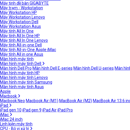
Máy tinh đề bàn GIGABYTE
Máy trạm - Workstation
Máy Workstation HP
Máy Workstation Lenovo
Máy Workstation Dell
Máy Workstation Asus
Máy tính All In One
Máy tính All In One HP
Máy tính All In One Lenovo
Máy tính All-in-one Dell
Máy tính All-in-One Apple iMac
Máy tính All in one Asus
Màn hình máy tính
Màn hình máy tính Dell
Màn hình Dell Pro
Màn hình Dell E-series
Màn hình Dell U-series
Màn hình
Màn hình máy tính HP
Màn hình máy tính Lenovo
Màn hình máy tính Samsung
Màn hình máy tính Asus
Apple
Macbook
Macbook Neo
Macbook Air (M1)
MacBook Air (M2)
MacBook Air 13.6 in
iPad
iPad gen 10
iPad gen 9
iPad Air
iPad Pro
iMac
iMac 24 inch
Linh kiện máy tính
CPU - Bộ vi xử lý