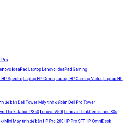
l Pro
Lenovo IdeaPad
Laptop Lenovo IdeaPad Gaming
 HP Spectre
Laptop HP Omen
Laptop HP Gaming Victus
Laptop HP
nh để bàn Dell Tower
Máy tinh để bàn Dell Pro Tower
vo Thinkstation P350
Lenovo V50t
Lenovo ThinkCentre neo 30s
sk/Mini
Máy tính để bàn HP Pro 280
HP Pro SFF
HP OmniDesk