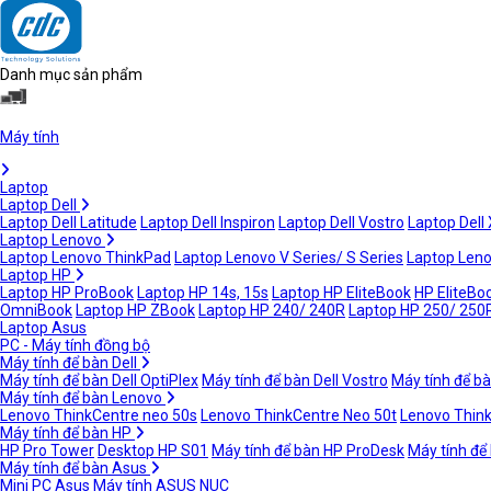
Danh mục sản phẩm
Máy tính
Laptop
Laptop Dell
Laptop Dell Latitude
Laptop Dell Inspiron
Laptop Dell Vostro
Laptop Dell
Laptop Lenovo
Laptop Lenovo ThinkPad
Laptop Lenovo V Series/ S Series
Laptop Leno
Laptop HP
Laptop HP ProBook
Laptop HP 14s, 15s
Laptop HP EliteBook
HP EliteBoo
OmniBook
Laptop HP ZBook
Laptop HP 240/ 240R
Laptop HP 250/ 250
Laptop Asus
PC - Máy tính đồng bộ
Máy tính để bàn Dell
Máy tính để bàn Dell OptiPlex
Máy tính để bàn Dell Vostro
Máy tính để bà
Máy tính để bàn Lenovo
Lenovo ThinkCentre neo 50s
Lenovo ThinkCentre Neo 50t
Lenovo Thin
Máy tính để bàn HP
HP Pro Tower
Desktop HP S01
Máy tính để bàn HP ProDesk
Máy tính để
Máy tính để bàn Asus
Mini PC Asus
Máy tính ASUS NUC