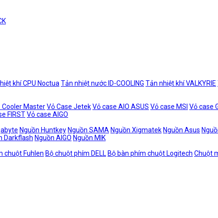
CK
hiệt khí CPU Noctua
Tản nhiệt nước ID-COOLING
Tản nhiệt khí VALKYRIE
 Cooler Master
Vỏ Case Jetek
Vỏ case AIO ASUS
Vỏ case MSI
Vỏ case
se FIRST
Vỏ case AIGO
gabyte
Nguồn Huntkey
Nguồn SAMA
Nguồn Xigmatek
Nguồn Asus
Nguồ
 Darkflash
Nguồn AIGO
Nguồn MIK
m chuột Fuhlen
Bộ chuột phím DELL
Bộ bàn phím chuột Logitech
Chuột m