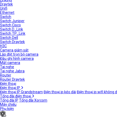
Linksys
Draytek
Unifi
Ethernet
Switch
Switch Juniper
Switch Cisco
Switch D_Link
Switch TP_Link
Switch Dell
Switch Draytek
H3C
Camera giám sát
Lắp đặt trọn bộ camera
Đầu ghi hình camera
Mắt camera
Tai nghe
Tai nghe Jabra
Router
Router Draytek
Điện thoại
Điện thoại IP
Điện thoại IP Grandstream
Điện thoại ip kéo dài
Điện thoại ip wifi không 
Tổng đài điện thoại
Tổng đài IP
Tổng đài Xorcom
Máy chiếu
Phụ kiện