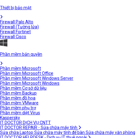
Thiết bị bảo mật
Firewall Palo Alto
Firewall (Tường lửa)
Firewall Fortinet
Firewall Cisco
Phần mềm bản quyền
Phần mềm Microsoft
Phần mềm Microsoft Office
Phần mềm Microsoft Windows Server
Phần mềm Microsoft Windows
Phần mềm Cơ sở dữ liệu
Phần mềm Backup
Phần mềm đồ họa
Phần mềm VMware
Phần mềm phụ trợ
Phần mềm diệt Virus
Kaspersky
IT DOCTOR DỊCH VỤ CNTT
IT DOCTOR REPAIR - Sửa chữa máy tính
Sửa chữa Laptop
Sửa chữa máy tính để bàn
Sửa chữa máy văn phòng
IT DOCTOR HELPDESK - Dịch vụ IT thuê ngoài