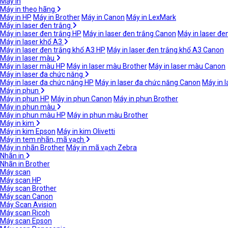
Máy in
Máy in theo hãng
Máy in HP
Máy in Brother
Máy in Canon
Máy in LexMark
Máy in laser đen trắng
Máy in laser đen trắng HP
Máy in laser đen trắng Canon
Máy in laser đe
Máy in laser khổ A3
Máy in laser đen trắng khổ A3 HP
Máy in laser đen trắng khổ A3 Canon
Máy in laser màu
Máy in laser màu HP
Máy in laser màu Brother
Máy in laser màu Canon
Máy in laser đa chức năng
Máy in laser đa chức năng HP
Máy in laser đa chức năng Canon
Máy in 
Máy in phun
Máy in phun HP
Máy in phun Canon
Máy in phun Brother
Máy in phun màu
Máy in phun màu HP
Máy in phun màu Brother
Máy in kim
Máy in kim Epson
Máy in kim Olivetti
Máy in tem nhãn, mã vạch
Máy in nhãn Brother
Máy in mã vạch Zebra
Nhãn in
Nhãn in Brother
Máy scan
Máy scan HP
Máy scan Brother
Máy scan Canon
Máy Scan Avision
Máy scan Ricoh
Máy scan Epson