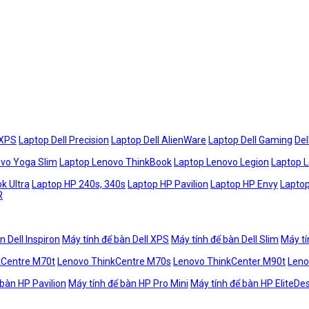
 XPS
Laptop Dell Precision
Laptop Dell AlienWare
Laptop Dell Gaming
Del
vo Yoga Slim
Laptop Lenovo ThinkBook
Laptop Lenovo Legion
Laptop 
k Ultra
Laptop HP 240s, 340s
Laptop HP Pavilion
Laptop HP Envy
Laptop
R
n Dell Inspiron
Máy tính để bàn Dell XPS
Máy tính để bàn Dell Slim
Máy tí
kCentre M70t
Lenovo ThinkCentre M70s
Lenovo ThinkCenter M90t
Leno
 bàn HP Pavilion
Máy tính để bàn HP Pro Mini
Máy tính để bàn HP EliteDe