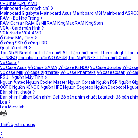
CPU Intel
CPU AMD
Mainboard - Bo mạch chủ
Mainboard Gigabyte
Mainboard Asus
Mainboard MSI
Mainboard ASRO
RAM - Bộ Nhớ Trong
RAM Corsair
RAM GsKill
RAM KingMax
RAM KingSton
VGA - Card màn hình
VGA Nvidia
VGA AMD
Ổ Cứng Máy Tính
Ổ cứng SSD
Ổ cứng HDD
Quạt tản nhiệt
Tản Nhiệt Nước Lian Li
Tản nhiệt AIO
Tản nhiệt nước Thermalright
Tản n
JONSBO
Tản nhiệt nước AIO ASUS
Tản Nhiệt NZXT
Tản nhiệt Cooler
Vỏ Case
Vỏ Case Asus
Vỏ Case SAMA
Vỏ Case KENOO
Vỏ Case Jonsbo
Vỏ Case
Vỏ case MIK
Vỏ case Xigmatek
Vỏ Case Phanteks
Vỏ case Cosair
Vỏ ca
PSU - Nguồn Máy Tính
Nguồn Antec
Nguồn Cooler Master
Nguồn Corsair
Nguồn FSP
Nguồn Gi
OCPC
Nguồn KENOO
Nguồn HPE
Nguồn Segotep
Nguồn Deepcool
Nguồn
Bàn phím, chuột
Bàn phím Fulhen
Bàn phím Dell
Bộ bàn phím chuột Logitech
Bộ bàn phí
Loa
Loa Microlab
Thiết bị văn phòng