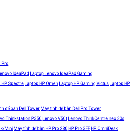
l Pro
Lenovo IdeaPad
Laptop Lenovo IdeaPad Gaming
 HP Spectre
Laptop HP Omen
Laptop HP Gaming Victus
Laptop HP
nh để bàn Dell Tower
Máy tinh để bàn Dell Pro Tower
vo Thinkstation P350
Lenovo V50t
Lenovo ThinkCentre neo 30s
sk/Mini
Máy tính để bàn HP Pro 280
HP Pro SFF
HP OmniDesk