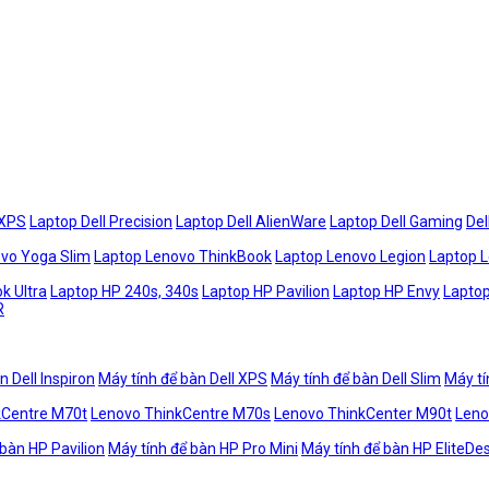
 XPS
Laptop Dell Precision
Laptop Dell AlienWare
Laptop Dell Gaming
Del
vo Yoga Slim
Laptop Lenovo ThinkBook
Laptop Lenovo Legion
Laptop 
k Ultra
Laptop HP 240s, 340s
Laptop HP Pavilion
Laptop HP Envy
Laptop
R
n Dell Inspiron
Máy tính để bàn Dell XPS
Máy tính để bàn Dell Slim
Máy tí
kCentre M70t
Lenovo ThinkCentre M70s
Lenovo ThinkCenter M90t
Leno
 bàn HP Pavilion
Máy tính để bàn HP Pro Mini
Máy tính để bàn HP EliteDe