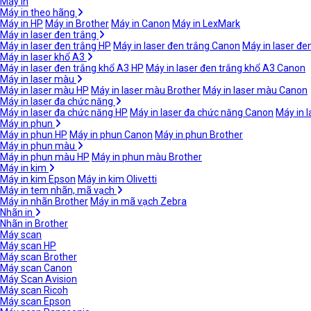
Máy in
Máy in theo hãng
Máy in HP
Máy in Brother
Máy in Canon
Máy in LexMark
Máy in laser đen trắng
Máy in laser đen trắng HP
Máy in laser đen trắng Canon
Máy in laser đe
Máy in laser khổ A3
Máy in laser đen trắng khổ A3 HP
Máy in laser đen trắng khổ A3 Canon
Máy in laser màu
Máy in laser màu HP
Máy in laser màu Brother
Máy in laser màu Canon
Máy in laser đa chức năng
Máy in laser đa chức năng HP
Máy in laser đa chức năng Canon
Máy in 
Máy in phun
Máy in phun HP
Máy in phun Canon
Máy in phun Brother
Máy in phun màu
Máy in phun màu HP
Máy in phun màu Brother
Máy in kim
Máy in kim Epson
Máy in kim Olivetti
Máy in tem nhãn, mã vạch
Máy in nhãn Brother
Máy in mã vạch Zebra
Nhãn in
Nhãn in Brother
Máy scan
Máy scan HP
Máy scan Brother
Máy scan Canon
Máy Scan Avision
Máy scan Ricoh
Máy scan Epson