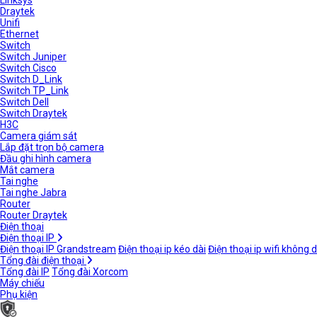
Linksys
Draytek
Unifi
Ethernet
Switch
Switch Juniper
Switch Cisco
Switch D_Link
Switch TP_Link
Switch Dell
Switch Draytek
H3C
Camera giám sát
Lắp đặt trọn bộ camera
Đầu ghi hình camera
Mắt camera
Tai nghe
Tai nghe Jabra
Router
Router Draytek
Điện thoại
Điện thoại IP
Điện thoại IP Grandstream
Điện thoại ip kéo dài
Điện thoại ip wifi không 
Tổng đài điện thoại
Tổng đài IP
Tổng đài Xorcom
Máy chiếu
Phụ kiện