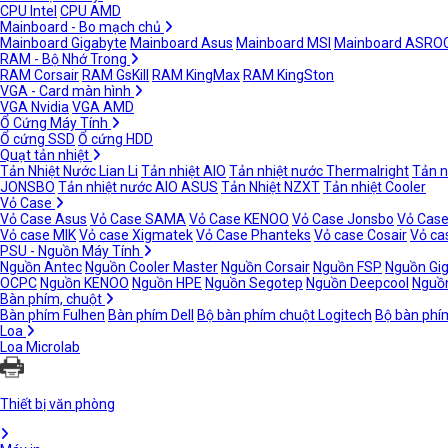
CPU Intel
CPU AMD
Mainboard - Bo mạch chủ
Mainboard Gigabyte
Mainboard Asus
Mainboard MSI
Mainboard ASRO
RAM - Bộ Nhớ Trong
RAM Corsair
RAM GsKill
RAM KingMax
RAM KingSton
VGA - Card màn hình
VGA Nvidia
VGA AMD
Ổ Cứng Máy Tính
Ổ cứng SSD
Ổ cứng HDD
Quạt tản nhiệt
Tản Nhiệt Nước Lian Li
Tản nhiệt AIO
Tản nhiệt nước Thermalright
Tản n
JONSBO
Tản nhiệt nước AIO ASUS
Tản Nhiệt NZXT
Tản nhiệt Cooler
Vỏ Case
Vỏ Case Asus
Vỏ Case SAMA
Vỏ Case KENOO
Vỏ Case Jonsbo
Vỏ Case
Vỏ case MIK
Vỏ case Xigmatek
Vỏ Case Phanteks
Vỏ case Cosair
Vỏ ca
PSU - Nguồn Máy Tính
Nguồn Antec
Nguồn Cooler Master
Nguồn Corsair
Nguồn FSP
Nguồn Gi
OCPC
Nguồn KENOO
Nguồn HPE
Nguồn Segotep
Nguồn Deepcool
Nguồn
Bàn phím, chuột
Bàn phím Fulhen
Bàn phím Dell
Bộ bàn phím chuột Logitech
Bộ bàn phí
Loa
Loa Microlab
Thiết bị văn phòng