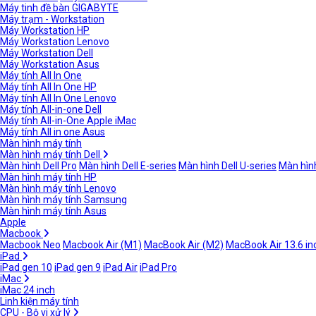
Máy tinh đề bàn GIGABYTE
Máy trạm - Workstation
Máy Workstation HP
Máy Workstation Lenovo
Máy Workstation Dell
Máy Workstation Asus
Máy tính All In One
Máy tính All In One HP
Máy tính All In One Lenovo
Máy tính All-in-one Dell
Máy tính All-in-One Apple iMac
Máy tính All in one Asus
Màn hình máy tính
Màn hình máy tính Dell
Màn hình Dell Pro
Màn hình Dell E-series
Màn hình Dell U-series
Màn hình
Màn hình máy tính HP
Màn hình máy tính Lenovo
Màn hình máy tính Samsung
Màn hình máy tính Asus
Apple
Macbook
Macbook Neo
Macbook Air (M1)
MacBook Air (M2)
MacBook Air 13.6 in
iPad
iPad gen 10
iPad gen 9
iPad Air
iPad Pro
iMac
iMac 24 inch
Linh kiện máy tính
CPU - Bộ vi xử lý