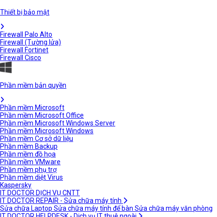
Thiết bị bảo mật
Firewall Palo Alto
Firewall (Tường lửa)
Firewall Fortinet
Firewall Cisco
Phần mềm bản quyền
Phần mềm Microsoft
Phần mềm Microsoft Office
Phần mềm Microsoft Windows Server
Phần mềm Microsoft Windows
Phần mềm Cơ sở dữ liệu
Phần mềm Backup
Phần mềm đồ họa
Phần mềm VMware
Phần mềm phụ trợ
Phần mềm diệt Virus
Kaspersky
IT DOCTOR DỊCH VỤ CNTT
IT DOCTOR REPAIR - Sửa chữa máy tính
Sửa chữa Laptop
Sửa chữa máy tính để bàn
Sửa chữa máy văn phòng
IT DOCTOR HELPDESK - Dịch vụ IT thuê ngoài