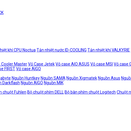
CK
hiệt khí CPU Noctua
Tản nhiệt nước ID-COOLING
Tản nhiệt khí VALKYRIE
 Cooler Master
Vỏ Case Jetek
Vỏ case AIO ASUS
Vỏ case MSI
Vỏ case
se FIRST
Vỏ case AIGO
gabyte
Nguồn Huntkey
Nguồn SAMA
Nguồn Xigmatek
Nguồn Asus
Nguồ
 Darkflash
Nguồn AIGO
Nguồn MIK
m chuột Fuhlen
Bộ chuột phím DELL
Bộ bàn phím chuột Logitech
Chuột m