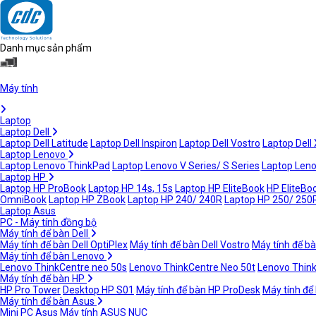
Danh mục sản phẩm
Máy tính
Laptop
Laptop Dell
Laptop Dell Latitude
Laptop Dell Inspiron
Laptop Dell Vostro
Laptop Dell
Laptop Lenovo
Laptop Lenovo ThinkPad
Laptop Lenovo V Series/ S Series
Laptop Leno
Laptop HP
Laptop HP ProBook
Laptop HP 14s, 15s
Laptop HP EliteBook
HP EliteBoo
OmniBook
Laptop HP ZBook
Laptop HP 240/ 240R
Laptop HP 250/ 250
Laptop Asus
PC - Máy tính đồng bộ
Máy tính để bàn Dell
Máy tính để bàn Dell OptiPlex
Máy tính để bàn Dell Vostro
Máy tính để bà
Máy tính để bàn Lenovo
Lenovo ThinkCentre neo 50s
Lenovo ThinkCentre Neo 50t
Lenovo Thin
Máy tính để bàn HP
HP Pro Tower
Desktop HP S01
Máy tính để bàn HP ProDesk
Máy tính để
Máy tính để bàn Asus
Mini PC Asus
Máy tính ASUS NUC