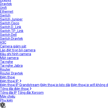
Linksys
Draytek
Unifi
Ethernet
Switch
Switch Juniper
Switch Cisco
Switch D_Link
Switch TP_Link
Switch Dell
Switch Draytek
H3C
Camera giám sát
Lắp đặt trọn bộ camera
Đầu ghi hình camera
Mắt camera
Tai nghe
Tai nghe Jabra
Router
Router Draytek
Điện thoại
Điện thoại IP
Điện thoại IP Grandstream
Điện thoại ip kéo dài
Điện thoại ip wifi không 
Tổng đài điện thoại
Tổng đài IP
Tổng đài Xorcom
Máy chiếu
Phụ kiện