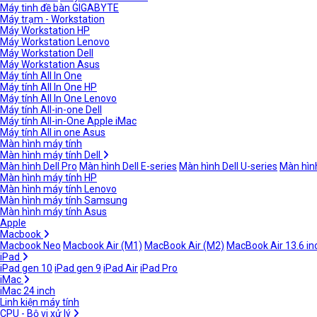
Máy tinh đề bàn GIGABYTE
Máy trạm - Workstation
Máy Workstation HP
Máy Workstation Lenovo
Máy Workstation Dell
Máy Workstation Asus
Máy tính All In One
Máy tính All In One HP
Máy tính All In One Lenovo
Máy tính All-in-one Dell
Máy tính All-in-One Apple iMac
Máy tính All in one Asus
Màn hình máy tính
Màn hình máy tính Dell
Màn hình Dell Pro
Màn hình Dell E-series
Màn hình Dell U-series
Màn hình
Màn hình máy tính HP
Màn hình máy tính Lenovo
Màn hình máy tính Samsung
Màn hình máy tính Asus
Apple
Macbook
Macbook Neo
Macbook Air (M1)
MacBook Air (M2)
MacBook Air 13.6 in
iPad
iPad gen 10
iPad gen 9
iPad Air
iPad Pro
iMac
iMac 24 inch
Linh kiện máy tính
CPU - Bộ vi xử lý