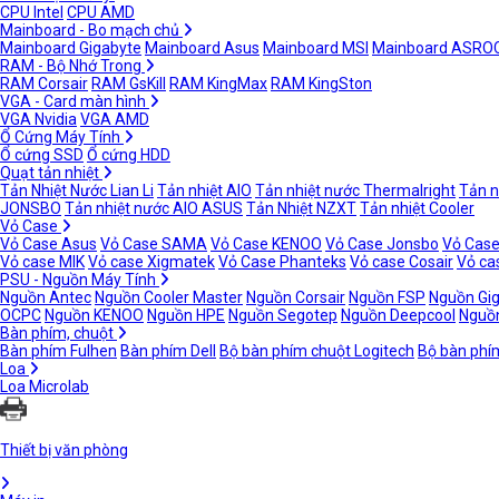
CPU Intel
CPU AMD
Mainboard - Bo mạch chủ
Mainboard Gigabyte
Mainboard Asus
Mainboard MSI
Mainboard ASRO
RAM - Bộ Nhớ Trong
RAM Corsair
RAM GsKill
RAM KingMax
RAM KingSton
VGA - Card màn hình
VGA Nvidia
VGA AMD
Ổ Cứng Máy Tính
Ổ cứng SSD
Ổ cứng HDD
Quạt tản nhiệt
Tản Nhiệt Nước Lian Li
Tản nhiệt AIO
Tản nhiệt nước Thermalright
Tản n
JONSBO
Tản nhiệt nước AIO ASUS
Tản Nhiệt NZXT
Tản nhiệt Cooler
Vỏ Case
Vỏ Case Asus
Vỏ Case SAMA
Vỏ Case KENOO
Vỏ Case Jonsbo
Vỏ Case
Vỏ case MIK
Vỏ case Xigmatek
Vỏ Case Phanteks
Vỏ case Cosair
Vỏ ca
PSU - Nguồn Máy Tính
Nguồn Antec
Nguồn Cooler Master
Nguồn Corsair
Nguồn FSP
Nguồn Gi
OCPC
Nguồn KENOO
Nguồn HPE
Nguồn Segotep
Nguồn Deepcool
Nguồn
Bàn phím, chuột
Bàn phím Fulhen
Bàn phím Dell
Bộ bàn phím chuột Logitech
Bộ bàn phí
Loa
Loa Microlab
Thiết bị văn phòng