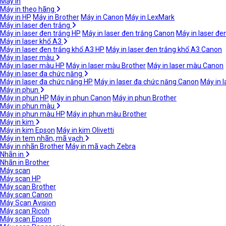
Máy in
Máy in theo hãng
Máy in HP
Máy in Brother
Máy in Canon
Máy in LexMark
Máy in laser đen trắng
Máy in laser đen trắng HP
Máy in laser đen trắng Canon
Máy in laser đe
Máy in laser khổ A3
Máy in laser đen trắng khổ A3 HP
Máy in laser đen trắng khổ A3 Canon
Máy in laser màu
Máy in laser màu HP
Máy in laser màu Brother
Máy in laser màu Canon
Máy in laser đa chức năng
Máy in laser đa chức năng HP
Máy in laser đa chức năng Canon
Máy in 
Máy in phun
Máy in phun HP
Máy in phun Canon
Máy in phun Brother
Máy in phun màu
Máy in phun màu HP
Máy in phun màu Brother
Máy in kim
Máy in kim Epson
Máy in kim Olivetti
Máy in tem nhãn, mã vạch
Máy in nhãn Brother
Máy in mã vạch Zebra
Nhãn in
Nhãn in Brother
Máy scan
Máy scan HP
Máy scan Brother
Máy scan Canon
Máy Scan Avision
Máy scan Ricoh
Máy scan Epson