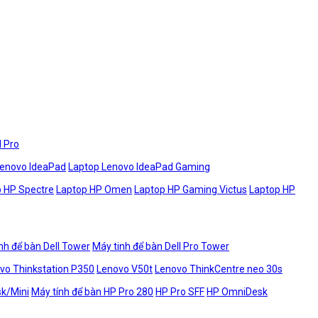
l Pro
Lenovo IdeaPad
Laptop Lenovo IdeaPad Gaming
 HP Spectre
Laptop HP Omen
Laptop HP Gaming Victus
Laptop HP
nh để bàn Dell Tower
Máy tinh để bàn Dell Pro Tower
vo Thinkstation P350
Lenovo V50t
Lenovo ThinkCentre neo 30s
sk/Mini
Máy tính để bàn HP Pro 280
HP Pro SFF
HP OmniDesk