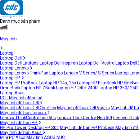
Danh mục sản phẩm
Máy tính
Laptop
Laptop Dell
Laptop Dell Latitude
Laptop Dell Inspiron
Laptop Dell Vostro
Laptop Dell
Laptop Lenovo
Laptop Lenovo ThinkPad
Laptop Lenovo V Series/ S Series
Laptop Leno
Laptop HP
Laptop HP ProBook
Laptop HP 14s, 15s
Laptop HP EliteBook
HP EliteBoo
OmniBook
Laptop HP ZBook
Laptop HP 240/ 240R
Laptop HP 250/ 250
Laptop Asus
PC - Máy tính đồng bộ
Máy tính để bàn Dell
Máy tính để bàn Dell OptiPlex
Máy tính để bàn Dell Vostro
Máy tính để bà
Máy tính để bàn Lenovo
Lenovo ThinkCentre neo 50s
Lenovo ThinkCentre Neo 50t
Lenovo Thin
Máy tính để bàn HP
HP Pro Tower
Desktop HP S01
Máy tính để bàn HP ProDesk
Máy tính để
Máy tính để bàn Asus
Mini PC Asus
Máy tính ASUS NUC