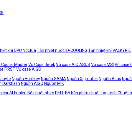
CK
hiệt khí CPU Noctua
Tản nhiệt nước ID-COOLING
Tản nhiệt khí VALKYRIE
 Cooler Master
Vỏ Case Jetek
Vỏ case AIO ASUS
Vỏ case MSI
Vỏ case
se FIRST
Vỏ case AIGO
gabyte
Nguồn Huntkey
Nguồn SAMA
Nguồn Xigmatek
Nguồn Asus
Nguồ
 Darkflash
Nguồn AIGO
Nguồn MIK
m chuột Fuhlen
Bộ chuột phím DELL
Bộ bàn phím chuột Logitech
Chuột m