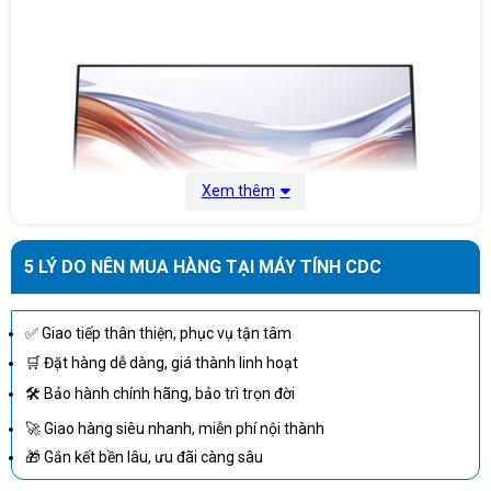
Xem thêm
5 LÝ DO NÊN MUA HÀNG TẠI MÁY TÍNH CDC
✅ Giao tiếp thân thiện, phục vụ tận tâm
🛒 Đặt hàng dễ dàng, giá thành linh hoạt
🛠 Bảo hành chính hãng, bảo trì trọn đời
Màn Hình HP S5 532sf 94F51AA (31.5 inch - VA - FHD) – Không
🚀 Giao hàng siêu nhanh, miễn phí nội thành
Gian Hiển Thị Rộng
🎁 Gắn kết bền lâu, ưu đãi càng sâu