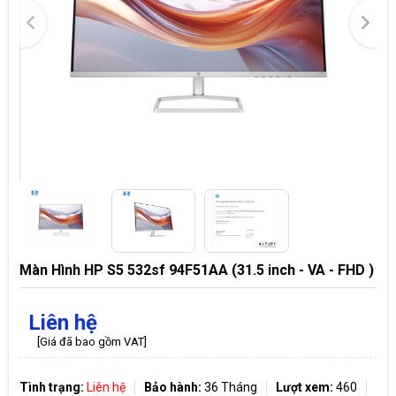
Màn Hình HP S5 532sf 94F51AA (31.5 inch - VA - FHD )
Liên hệ
[Giá đã bao gồm VAT]
Tình trạng:
Liên hệ
Bảo hành:
36 Tháng
Lượt xem:
460