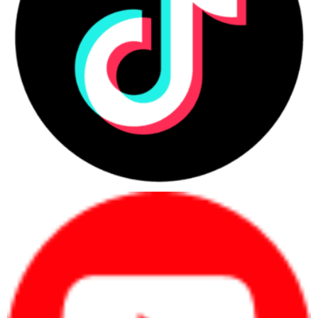
Tối ưu bảo vệ mắt với công nghệ chống nháy & lọc ánh sáng
xanh
Được trang bị công nghệ Low Blue Light và Flicker-Free, màn
hình giúp giảm thiểu mỏi mắt trong thời gian sử dụng lâu dài, đặc
biệt phù hợp với dân văn phòng, học sinh sinh viên hoặc những ai
thường xuyên làm việc trước máy tính nhiều giờ mỗi ngày.
Liên hệ ngay Máy Tính CDC để nhận báo giá tốt nhất và trải
nghiệm sản phẩm thực tế ngay hôm nay!