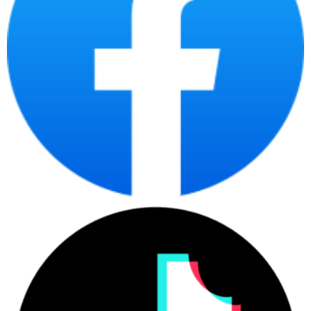
Tần số quét 75Hz – Mượt mà hơn trong từng chuyển động
Với tần số quét 75Hz, HP S5 94F51AA mang lại trải nghiệm hình
ảnh mượt hơn so với màn hình 60Hz thông thường. Các thao tác
kéo thả, cuộn nội dung hay làm việc văn phòng sẽ mượt mà hơn
rõ rệt, thậm chí có thể đáp ứng tốt các tựa game phổ thông.