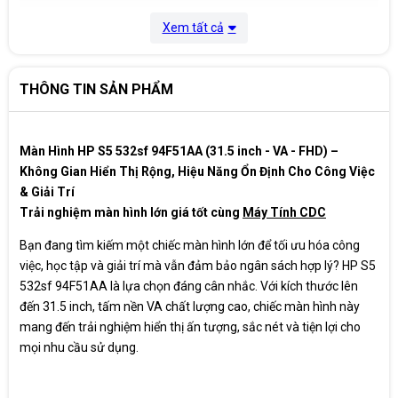
Thời gian đáp ứng
7ms GtG
Xem tất cả
Chỉ số màu sắc
99% sRGB - 8 bit (6 bit + FRC)
THÔNG TIN SẢN PHẨM
Phụ kiện
Dây nguồn, cáp HDMI
Màn Hình HP S5 532sf 94F51AA (31.5 inch - VA - FHD) –
Bảo hành
36 Tháng
Không Gian Hiển Thị Rộng, Hiệu Năng Ổn Định Cho Công Việc
& Giải Trí
Xuất xứ
China
Trải nghiệm màn hình lớn giá tốt cùng
Máy Tính CDC
Bạn đang tìm kiếm một chiếc màn hình lớn để tối ưu hóa công
việc, học tập và giải trí mà vẫn đảm bảo ngân sách hợp lý? HP S5
532sf 94F51AA là lựa chọn đáng cân nhắc. Với kích thước lên
đến 31.5 inch, tấm nền VA chất lượng cao, chiếc màn hình này
mang đến trải nghiệm hiển thị ấn tượng, sắc nét và tiện lợi cho
mọi nhu cầu sử dụng.