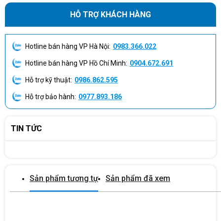
Thiết kế hiện đại, viền mỏng thanh thoát
HỖ TRỢ KHÁCH HÀNG
Màn hình HP
S5 532sf được thiết kế với phong cách tinh giản,
viền mỏng ở 3 cạnh mang lại cảm giác không gian rộng mở hơn,
Hotline bán hàng VP Hà Nội:
0983.366.022
đồng thời giúp tối ưu khi sử dụng đa màn hình. Phần chân đế
hình tròn chắc chắn, tông màu đen trung tính dễ dàng phù hợp
Hotline bán hàng VP Hồ Chí Minh:
0904.672.691
với mọi không gian làm việc hoặc giải trí tại nhà.
Hỗ trợ kỹ thuật:
0986.862.595
Màn hình VA 31.5 inch Full HD – Góc nhìn rộng, màu sắc chân
Hỗ trợ bảo hành:
0977.893.186
thực
Sở hữu kích thước lớn 31.5 inch và độ phân giải Full HD (1920 x
TIN TỨC
1080), màn hình HP S5 mang đến trải nghiệm hình ảnh rõ nét, độ
tương phản cao. Tấm nền VA giúp hiển thị màu sắc sâu, góc nhìn
rộng hơn so với màn hình TN truyền thống – lý tưởng cho các tác
vụ như xem phim, làm việc với bảng tính hoặc xử lý nội dung đa
Sản phẩm tương tự
Sản phẩm đã xem
phương tiện.