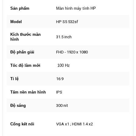
Sản phẩm
Màn hình máy tính HP
Model
HP S5 532sf
Kích thước màn
31.5 inch
hình
Độ phân giải
FHD - 1920 x 1080
Tốc độ làm mới
100 Hz
Tỉ lệ
16:9
Tấm nền màn hình
IPS
Độ sáng
300 nit
Cổng kết nối
VGA x1 ; HDMI 1.4 x2