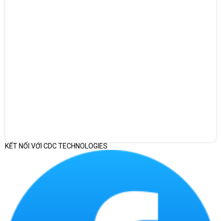
KẾT NỐI VỚI CDC TECHNOLOGIES
Màn Hình HP S5 532sf trang bị công nghệ Low Blue Light và
Flicker-Free, màn hình giúp giảm thiểu mỏi mắt trong thời gian sử
dụng lâu dài