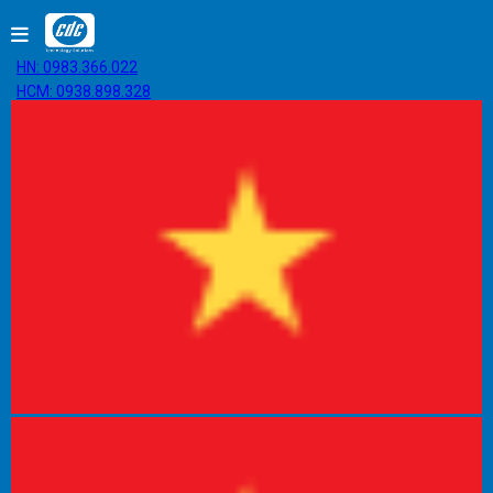
HN: 0983.366.022
HCM: 0938.898.328