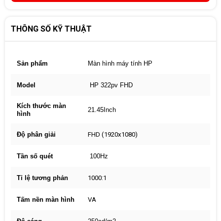
THÔNG SỐ KỸ THUẬT
Sản phẩm
Màn hình máy tính HP
Model
HP 322pv FHD
Kích thước màn
21.45Inch
hình
Độ phân giải
FHD (1920x1080)
Tần số quét
100Hz
Tỉ lệ tương phản
1000:1
Tấm nền màn hình
VA