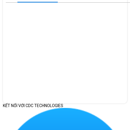
Kết nối đa dạng Màn hình HP Series 3 Pro 322pv hỗ trợ các cổng
kết nối thông dụng như HDMI và VGA
KẾT NỐI VỚI CDC TECHNOLOGIES
5. Kết nối đa dạng
Màn hình HP Series 3 Pro 322pv
hỗ trợ các
cổng kết nối thông dụng như HDMI và VGA. Điều này giúp dễ
dàng kết nối với các thiết bị khác nhau như laptop, PC, hay máy
chiếu. Các tùy chọn kết nối linh hoạt giúp tăng tính tiện dụng