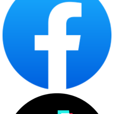
trong môi trường văn phòng hoặc gia đình. Ngoài ra, việc cài đặt
và sử dụng màn hình cũng trở nên đơn giản hơn nhờ hỗ trợ kết
nối phổ biến.
Liên hệ với chúng tôi để nhận báo giá sản phẩm này sớm nhất
nhé!