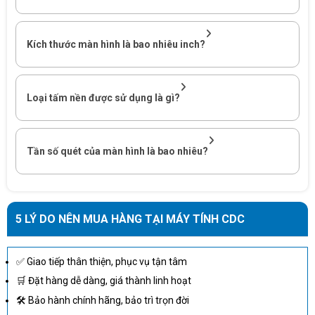
trung thực giúp hiển thị hình ảnh rõ ràng từ nhiều góc độ. Điều
này rất hữu ích trong các môi trường làm việc nhóm hoặc chia sẻ
nội dung. Ngoài ra, tấm nền IPS còn hỗ trợ khả năng chuyển đổi
Kích thước màn hình là bao nhiêu inch?
màu mượt mà, tăng tính thẩm mỹ cho các nội dung đồ họa.
Loại tấm nền được sử dụng là gì?
Tần số quét của màn hình là bao nhiêu?
5 LÝ DO NÊN MUA HÀNG TẠI MÁY TÍNH CDC
✅ Giao tiếp thân thiện, phục vụ tận tâm
🛒 Đặt hàng dễ dàng, giá thành linh hoạt
🛠 Bảo hành chính hãng, bảo trì trọn đời