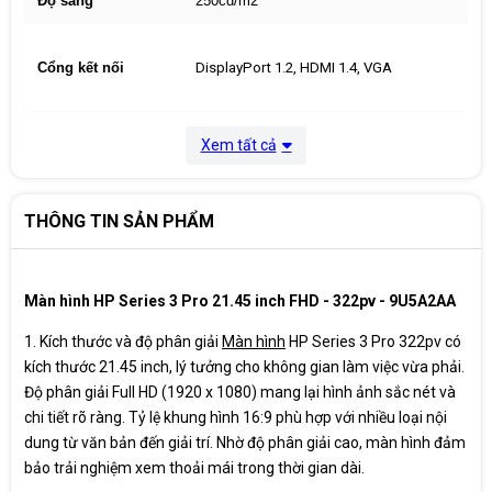
Độ sáng
250cd/m2
Cổng kết nối
DisplayPort 1.2, HDMI 1.4, VGA
Thời gian đáp ứng
5ms
Xem tất cả
Góc nhìn
178°(H)/178°(V)
THÔNG TIN SẢN PHẨM
Monitor; DisplayPort™ cable; HDMI
cable; Warranty card; USB Type-B to A
Phụ kiện
cable; Quick Setup Poster; AC power
cord
Màn hình HP Series 3 Pro 21.45 inch FHD - 322pv - 9U5A2AA
Bảo hành
36 Tháng
1. Kích thước và độ phân giải
Màn hình
HP Series 3 Pro 322pv có
kích thước 21.45 inch, lý tưởng cho không gian làm việc vừa phải.
Xuất xứ
China
Độ phân giải Full HD (1920 x 1080) mang lại hình ảnh sắc nét và
chi tiết rõ ràng. Tỷ lệ khung hình 16:9 phù hợp với nhiều loại nội
dung từ văn bản đến giải trí. Nhờ độ phân giải cao, màn hình đảm
bảo trải nghiệm xem thoải mái trong thời gian dài.