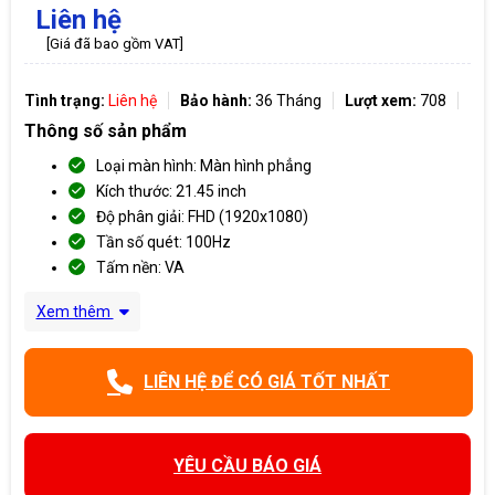
Liên hệ
[Giá đã bao gồm VAT]
Tình trạng:
Liên hệ
Bảo hành:
36 Tháng
Lượt xem:
708
Thông số sản phẩm
Loại màn hình: Màn hình phẳng
Kích thước: 21.45 inch
Độ phân giải: FHD (1920x1080)
Tần số quét: 100Hz
Tấm nền: VA
Xem thêm
LIÊN HỆ ĐỂ CÓ GIÁ TỐT NHẤT
YÊU CẦU BÁO GIÁ