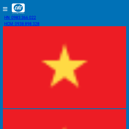
HN: 0983.366.022
HCM: 0938.898.328