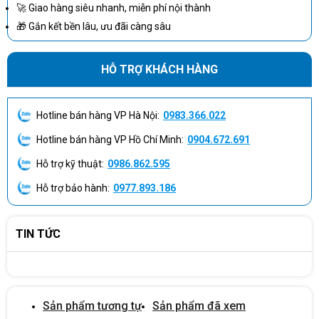
🚀 Giao hàng siêu nhanh, miễn phí nội thành
Thiết kế hiện đại và tiết kiệm không gian Thiết kế viền mỏng
🎁 Gắn kết bền lâu, ưu đãi càng sâu
3. Thiết kế hiện đại và tiết kiệm không gian Thiết kế viền mỏng
của màn hình giúp tối ưu không gian làm việc và tạo cảm giác
HỖ TRỢ KHÁCH HÀNG
hiện đại. Chân đế chắc chắn, dễ dàng điều chỉnh góc nghiêng để
phù hợp với nhu cầu sử dụng. Với trọng lượng nhẹ và kích thước
Hotline bán hàng VP Hà Nội:
0983.366.022
nhỏ gọn, màn hình phù hợp cho các không gian làm việc hạn chế.
Thiết kế này cũng giúp kết hợp dễ dàng với các thiết bị khác trong
Hotline bán hàng VP Hồ Chí Minh:
0904.672.691
văn phòng.
Hỗ trợ kỹ thuật:
0986.862.595
4. Tính năng chống mỏi mắt Màn hình được trang bị công nghệ
Hỗ trợ bảo hành:
0977.893.186
giảm ánh sáng xanh để bảo vệ mắt. Tính năng chống nhấp nháy
(Flicker-Free) giúp giảm thiểu mỏi mắt khi sử dụng trong thời
gian dài. Đây là lựa chọn lý tưởng cho những ai thường xuyên
TIN TỨC
làm việc với máy tính. Với khả năng hiển thị ổn định, màn hình tạo
cảm giác thoải mái và dễ chịu hơn.
Sản phẩm tương tự
Sản phẩm đã xem