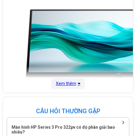
Xem thêm
CÂU HỎI THƯỜNG GẶP
Màn hình sử dụng tấm nền IPS
2. Tấm nền và chất lượng hiển thị Màn hình sử dụng tấm nền IPS,
Màn hình HP Series 3 Pro 322pv có độ phân giải bao
nhiêu?
cung cấp góc nhìn rộng lên đến 178 độ. Chất lượng màu sắc