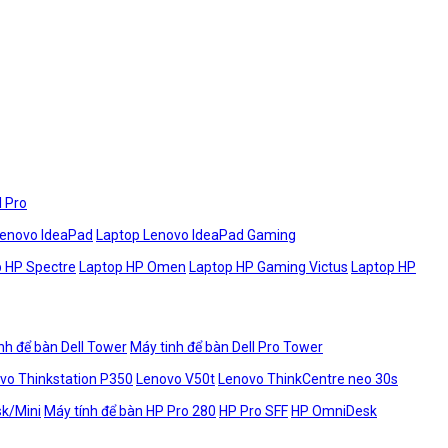
l Pro
Lenovo IdeaPad
Laptop Lenovo IdeaPad Gaming
 HP Spectre
Laptop HP Omen
Laptop HP Gaming Victus
Laptop HP
nh để bàn Dell Tower
Máy tinh để bàn Dell Pro Tower
vo Thinkstation P350
Lenovo V50t
Lenovo ThinkCentre neo 30s
sk/Mini
Máy tính để bàn HP Pro 280
HP Pro SFF
HP OmniDesk