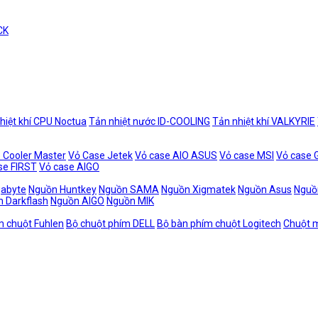
CK
hiệt khí CPU Noctua
Tản nhiệt nước ID-COOLING
Tản nhiệt khí VALKYRIE
 Cooler Master
Vỏ Case Jetek
Vỏ case AIO ASUS
Vỏ case MSI
Vỏ case
se FIRST
Vỏ case AIGO
gabyte
Nguồn Huntkey
Nguồn SAMA
Nguồn Xigmatek
Nguồn Asus
Nguồ
 Darkflash
Nguồn AIGO
Nguồn MIK
m chuột Fuhlen
Bộ chuột phím DELL
Bộ bàn phím chuột Logitech
Chuột m