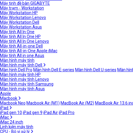
Máy tinh đề bàn GIGABYTE
Máy trạm - Workstation
Máy Workstation HP
Máy Workstation Lenovo
Máy Workstation Dell
Máy Workstation Asus
Máy tính All In One
Máy tính All In One HP
Máy tính All In One Lenovo
Máy tính All-in-one Dell
Máy tính All-in-One Apple iMac
Máy tính All in one Asus
Màn hình máy tính
Màn hình máy tính Dell
Màn hình Dell Pro
Màn hình Dell E-series
Màn hình Dell U-series
Màn hình
Màn hình máy tính HP
Màn hình máy tính Lenovo
Màn hình máy tính Samsung
Màn hình máy tính Asus
Apple
Macbook
Macbook Neo
Macbook Air (M1)
MacBook Air (M2)
MacBook Air 13.6 in
iPad
iPad gen 10
iPad gen 9
iPad Air
iPad Pro
iMac
iMac 24 inch
Linh kiện máy tính
CPU - Bộ vi xử lý