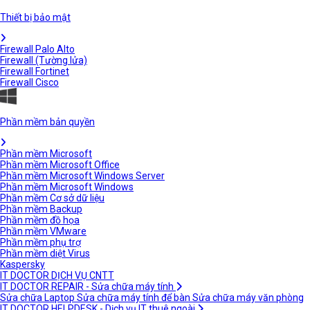
Thiết bị bảo mật
Firewall Palo Alto
Firewall (Tường lửa)
Firewall Fortinet
Firewall Cisco
Phần mềm bản quyền
Phần mềm Microsoft
Phần mềm Microsoft Office
Phần mềm Microsoft Windows Server
Phần mềm Microsoft Windows
Phần mềm Cơ sở dữ liệu
Phần mềm Backup
Phần mềm đồ họa
Phần mềm VMware
Phần mềm phụ trợ
Phần mềm diệt Virus
Kaspersky
IT DOCTOR DỊCH VỤ CNTT
IT DOCTOR REPAIR - Sửa chữa máy tính
Sửa chữa Laptop
Sửa chữa máy tính để bàn
Sửa chữa máy văn phòng
IT DOCTOR HELPDESK - Dịch vụ IT thuê ngoài