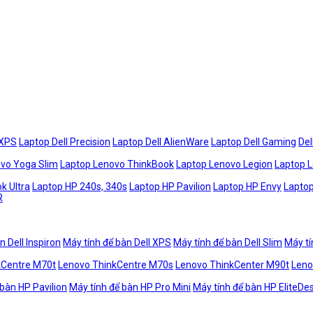
 XPS
Laptop Dell Precision
Laptop Dell AlienWare
Laptop Dell Gaming
Del
vo Yoga Slim
Laptop Lenovo ThinkBook
Laptop Lenovo Legion
Laptop 
k Ultra
Laptop HP 240s, 340s
Laptop HP Pavilion
Laptop HP Envy
Laptop
R
n Dell Inspiron
Máy tính để bàn Dell XPS
Máy tính để bàn Dell Slim
Máy tí
kCentre M70t
Lenovo ThinkCentre M70s
Lenovo ThinkCenter M90t
Leno
 bàn HP Pavilion
Máy tính để bàn HP Pro Mini
Máy tính để bàn HP EliteDe