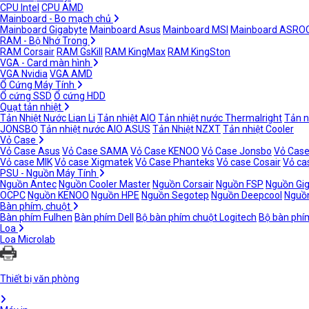
CPU Intel
CPU AMD
Mainboard - Bo mạch chủ
Mainboard Gigabyte
Mainboard Asus
Mainboard MSI
Mainboard ASRO
RAM - Bộ Nhớ Trong
RAM Corsair
RAM GsKill
RAM KingMax
RAM KingSton
VGA - Card màn hình
VGA Nvidia
VGA AMD
Ổ Cứng Máy Tính
Ổ cứng SSD
Ổ cứng HDD
Quạt tản nhiệt
Tản Nhiệt Nước Lian Li
Tản nhiệt AIO
Tản nhiệt nước Thermalright
Tản n
JONSBO
Tản nhiệt nước AIO ASUS
Tản Nhiệt NZXT
Tản nhiệt Cooler
Vỏ Case
Vỏ Case Asus
Vỏ Case SAMA
Vỏ Case KENOO
Vỏ Case Jonsbo
Vỏ Case
Vỏ case MIK
Vỏ case Xigmatek
Vỏ Case Phanteks
Vỏ case Cosair
Vỏ ca
PSU - Nguồn Máy Tính
Nguồn Antec
Nguồn Cooler Master
Nguồn Corsair
Nguồn FSP
Nguồn Gi
OCPC
Nguồn KENOO
Nguồn HPE
Nguồn Segotep
Nguồn Deepcool
Nguồn
Bàn phím, chuột
Bàn phím Fulhen
Bàn phím Dell
Bộ bàn phím chuột Logitech
Bộ bàn phí
Loa
Loa Microlab
Thiết bị văn phòng