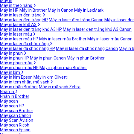
Máy in
Máy in theo hãng
Máy in HP
Máy in Brother
Máy in Canon
Máy in LexMark
Máy in laser đen trắng
Máy in laser đen trắng HP
Máy in laser đen trắng Canon
Máy in laser đe
Máy in laser khổ A3
Máy in laser đen trắng khổ A3 HP
Máy in laser đen trắng khổ A3 Canon
Máy in laser màu
Máy in laser màu HP
Máy in laser màu Brother
Máy in laser màu Canon
Máy in laser đa chức năng
Máy in laser đa chức năng HP
Máy in laser đa chức năng Canon
Máy in 
Máy in phun
Máy in phun HP
Máy in phun Canon
Máy in phun Brother
Máy in phun màu
Máy in phun màu HP
Máy in phun màu Brother
Máy in kim
Máy in kim Epson
Máy in kim Olivetti
Máy in tem nhãn, mã vạch
Máy in nhãn Brother
Máy in mã vạch Zebra
Nhãn in
Nhãn in Brother
Máy scan
Máy scan HP
Máy scan Brother
Máy scan Canon
Máy Scan Avision
Máy scan Ricoh
Máy scan Epson