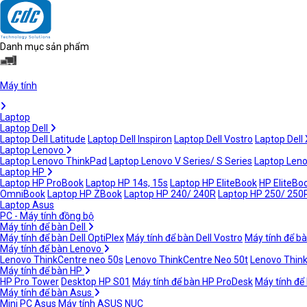
Danh mục sản phẩm
Máy tính
Laptop
Laptop Dell
Laptop Dell Latitude
Laptop Dell Inspiron
Laptop Dell Vostro
Laptop Dell
Laptop Lenovo
Laptop Lenovo ThinkPad
Laptop Lenovo V Series/ S Series
Laptop Leno
Laptop HP
Laptop HP ProBook
Laptop HP 14s, 15s
Laptop HP EliteBook
HP EliteBoo
OmniBook
Laptop HP ZBook
Laptop HP 240/ 240R
Laptop HP 250/ 250
Laptop Asus
PC - Máy tính đồng bộ
Máy tính để bàn Dell
Máy tính để bàn Dell OptiPlex
Máy tính để bàn Dell Vostro
Máy tính để bà
Máy tính để bàn Lenovo
Lenovo ThinkCentre neo 50s
Lenovo ThinkCentre Neo 50t
Lenovo Thin
Máy tính để bàn HP
HP Pro Tower
Desktop HP S01
Máy tính để bàn HP ProDesk
Máy tính để
Máy tính để bàn Asus
Mini PC Asus
Máy tính ASUS NUC