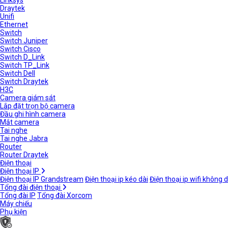
Linksys
Draytek
Unifi
Ethernet
Switch
Switch Juniper
Switch Cisco
Switch D_Link
Switch TP_Link
Switch Dell
Switch Draytek
H3C
Camera giám sát
Lắp đặt trọn bộ camera
Đầu ghi hình camera
Mắt camera
Tai nghe
Tai nghe Jabra
Router
Router Draytek
Điện thoại
Điện thoại IP
Điện thoại IP Grandstream
Điện thoại ip kéo dài
Điện thoại ip wifi không 
Tổng đài điện thoại
Tổng đài IP
Tổng đài Xorcom
Máy chiếu
Phụ kiện