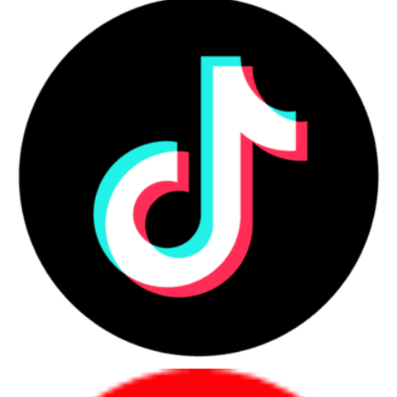
Hỗ trợ các dịch vụ mạng như VPN và DHCP.
Hỗ trợ các dịch vụ giám sát và quản lý như SNMP và
IPMI.
Phát triển và thử nghiệm phần mềm
Phân tích dữ liệu
Học máy
Trí tuệ nhân tạo
Với hiệu năng mạnh mẽ, khả năng mở rộng cao, tính bảo mật tiên
tiến và dễ dàng quản lý, Máy chủ Dell PowerEdge R250 4x3.5 E-
2324G- 8GB là lựa chọn lý tưởng cho các doanh nghiệp vừa và nhỏ,
các văn phòng từ xa và các chi nhánh đang tìm kiếm một máy chủ
rack 1U hiệu quả, giá cả phải chăng và có khả năng mở rộng cao.