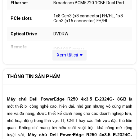
Ethernet
Broadcom BCM5720 1GBE Dual Port
1x8 Gen3 (x8 connector) FH/HL, 1x8
PCIe slots
Gen3 (x16 connector) FH/HL
Optical Drive
DVDRW
Remote
iDRAC9 Express
Management
Xem tất cả
Keyboard &
None standard
Mouse
THÔNG TIN SẢN PHẨM
Power Supply
Single cabled 450W PSU
Form factor
Rack 1U
Máy chủ
Dell PowerEdge R250 4x3.5 E-2324G- 8GB
là
một thiết bị công nghệ cao, hiện đại, nhỏ gọn nhưng vô cùng mạnh
Warranty
4yr Prosupport
mẽ và đa năng, được thiết kể dành riêng cho các doanh nghiệp lớn,
nhỏ hoạt động trong lĩnh vực IT, CNTT hay các lĩnh vực đặc thù liên
Country of
Malaysia
manufacture
quan. Không chỉ mang tới hiệu suất vuột trội, khả năng mở rộng
Máy chủ Dell PowerEdge R250 4x3.5 E-2324G-
tuyệt vời,