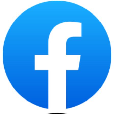
Lưu trữ và chạy các ứng dụng web như trang web, blog
và diễn đàn.
Lưu trữ và chạy các cơ sở dữ liệu cho các ứng dụng
kinh doanh.
Chạy các ứng dụng phần mềm khác như phần mềm kế
toán, phần mềm quản lý quan hệ khách hàng (CRM) và
phần mềm quản lý dự án.
Bảo vệ dữ liệu
Sao lưu và phục hồi dữ liệu quan trọng.
Giám sát mạng và bảo vệ dữ liệu khỏi các mối đe dọa
an ninh mạng.
Triển khai các giải pháp bảo mật như tường lửa, phần
mềm chống vi-rút và phần mềm chống phần mềm độc hại.
Hỗ trợ các dịch vụ khác
Hỗ trợ các dịch vụ như web hosting, email hosting và
dịch vụ lưu trữ đám mây.