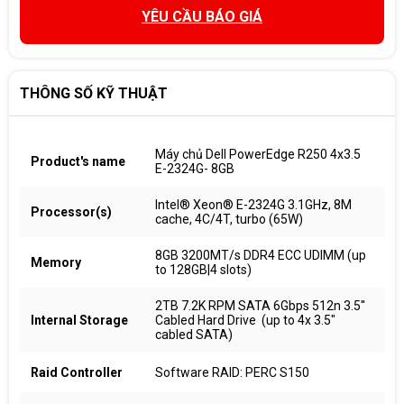
YÊU CẦU BÁO GIÁ
THÔNG SỐ KỸ THUẬT
Máy chủ Dell PowerEdge R250 4x3.5
Product's name
E-2324G- 8GB
Intel® Xeon® E-2324G 3.1GHz, 8M
Processor(s)
cache, 4C/4T, turbo (65W)
8GB 3200MT/s DDR4 ECC UDIMM (up
Memory
to 128GB|4 slots)
2TB 7.2K RPM SATA 6Gbps 512n 3.5''
Internal Storage
Cabled Hard Drive (up to 4x 3.5"
cabled SATA)
Raid Controller
Software RAID: PERC S150