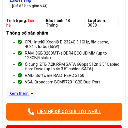
[Giá đã bao gồm VAT]
Tình trạng:
Liên
Bảo hành:
48
Lượt xem:
hệ
Tháng
3038
Thông số sản phẩm
CPU: Intel® Xeon® E-2324G 3.1GHz, 8M cache,
4C/4T, turbo (65W)
RAM: 8GB 3200MT/s DDR4 ECC UDIMM (up to
128GB|4 slots)
Ổ cứng: 2TB 7.2K RPM SATA 6Gbps 512n 3.5'' Cabled
Hard Drive (up to 4x 3.5" cabled SATA)
RAID: Software RAID: PERC S150
VGA: Broadcom BCM5720 1GBE Dual Port
Xem thêm
LIÊN HỆ ĐỂ CÓ GIÁ TỐT NHẤT