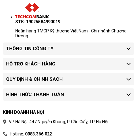
Độ tin cậy cao:
Bộ nhớ ECC:
Hỗ trợ bộ nhớ ECC giúp bảo vệ dữ liệu
STK: 19025584990019
khỏi lỗi và đảm bảo tính ổn định của hệ thống.
Bảo hành:
Dell PowerEdge R250 được bảo hành 3
Ngân hàng TMCP Kỹ thương Việt Nam - Chi nhánh Chương
Dương
năm chính hãng Dell.
Ngoài ra, Máy chủ Dell PowerEdge R250 4x3.5 E-2324G-
THÔNG TIN CÔNG TY
8GB còn có các tính năng khác như:
HỖ TRỢ KHÁCH HÀNG
Hỗ trợ nhiều hệ điều hành: Windows Server, Red Hat
Enterprise Linux, VMware ESXi, v.v.
QUY ĐỊNH & CHÍNH SÁCH
Thiết kế nhỏ gọn 1U giúp tiết kiệm không gian.
Cấu hình linh hoạt đáp ứng nhu cầu đa dạng của người
HÌNH THỨC THANH TOÁN
dùng.
KINH DOANH HÀ NỘI
VP Hà Nội: 447 Nguyễn Khang, P. Cầu Giấy, TP. Hà Nội
Hotline:
0983.366.022