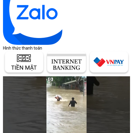
Hình thức thanh toán
3. CÁC ĐẶC ĐIỂM NỔI BẬT CỦA MÁY CHỦ DELL
POWEREDGE R250 4x3.5 E-2324G- 8GB
Máy chủ Dell PowerEdge R250 4x3.5 E-2324G- 8GB sở hữu nhiều
đặc điểm nổi bật, ta có thể kể tới 1 số như:
Hiệu năng mạnh mẽ:
Bộ xử lý:
Intel Xeon E-2324G thế hệ thứ 4 với 4 nhân
và 8 luồng, cung cấp hiệu suất mạnh mẽ cho các ứng
dụng văn phòng, web hosting và cơ sở dữ liệu nhỏ.
Bộ nhớ:
Hỗ trợ tối đa 128GB DDR4 ECC UDIMM với
tốc độ lên đến 3200 MT/s, giúp cải thiện hiệu suất và độ tin
cậy của hệ thống.