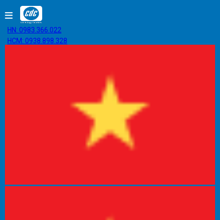
HN: 0983.366.022
HCM: 0938.898.328