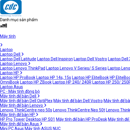
Danh mục sản phẩm
Máy tính
Laptop
Laptop Dell
Laptop Dell Latitude
Laptop Dell Inspiron
Laptop Dell Vostro
Laptop Dell
Laptop Lenovo
Laptop Lenovo ThinkPad
Laptop Lenovo V Series/ S Series
Laptop Leno
Laptop HP
Laptop HP ProBook
Laptop HP 14s, 15s
Laptop HP EliteBook
HP EliteBoo
OmniBook
Laptop HP ZBook
Laptop HP 240/ 240R
Laptop HP 250/ 250
Laptop Asus
PC - Máy tính đồng bộ
Máy tính để bàn Dell
Máy tính để bàn Dell OptiPlex
Máy tính để bàn Dell Vostro
Máy tính để bà
Máy tính để bàn Lenovo
Lenovo ThinkCentre neo 50s
Lenovo ThinkCentre Neo 50t
Lenovo Thin
Máy tính để bàn HP
HP Pro Tower
Desktop HP S01
Máy tính để bàn HP ProDesk
Máy tính để
Máy tính để bàn Asus
Mini PC Asus
Máy tính ASUS NUC