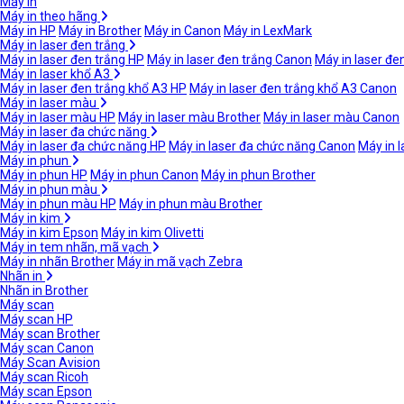
Máy in
Máy in theo hãng
Máy in HP
Máy in Brother
Máy in Canon
Máy in LexMark
Máy in laser đen trắng
Máy in laser đen trắng HP
Máy in laser đen trắng Canon
Máy in laser đe
Máy in laser khổ A3
Máy in laser đen trắng khổ A3 HP
Máy in laser đen trắng khổ A3 Canon
Máy in laser màu
Máy in laser màu HP
Máy in laser màu Brother
Máy in laser màu Canon
Máy in laser đa chức năng
Máy in laser đa chức năng HP
Máy in laser đa chức năng Canon
Máy in 
Máy in phun
Máy in phun HP
Máy in phun Canon
Máy in phun Brother
Máy in phun màu
Máy in phun màu HP
Máy in phun màu Brother
Máy in kim
Máy in kim Epson
Máy in kim Olivetti
Máy in tem nhãn, mã vạch
Máy in nhãn Brother
Máy in mã vạch Zebra
Nhãn in
Nhãn in Brother
Máy scan
Máy scan HP
Máy scan Brother
Máy scan Canon
Máy Scan Avision
Máy scan Ricoh
Máy scan Epson