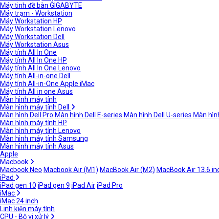
Máy tinh đề bàn GIGABYTE
Máy trạm - Workstation
Máy Workstation HP
Máy Workstation Lenovo
Máy Workstation Dell
Máy Workstation Asus
Máy tính All In One
Máy tính All In One HP
Máy tính All In One Lenovo
Máy tính All-in-one Dell
Máy tính All-in-One Apple iMac
Máy tính All in one Asus
Màn hình máy tính
Màn hình máy tính Dell
Màn hình Dell Pro
Màn hình Dell E-series
Màn hình Dell U-series
Màn hình
Màn hình máy tính HP
Màn hình máy tính Lenovo
Màn hình máy tính Samsung
Màn hình máy tính Asus
Apple
Macbook
Macbook Neo
Macbook Air (M1)
MacBook Air (M2)
MacBook Air 13.6 in
iPad
iPad gen 10
iPad gen 9
iPad Air
iPad Pro
iMac
iMac 24 inch
Linh kiện máy tính
CPU - Bộ vi xử lý