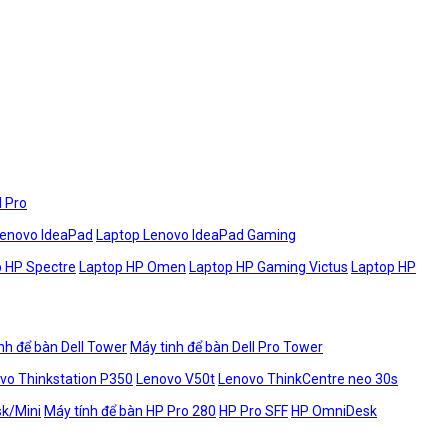
l Pro
Lenovo IdeaPad
Laptop Lenovo IdeaPad Gaming
 HP Spectre
Laptop HP Omen
Laptop HP Gaming Victus
Laptop HP
nh để bàn Dell Tower
Máy tinh để bàn Dell Pro Tower
vo Thinkstation P350
Lenovo V50t
Lenovo ThinkCentre neo 30s
sk/Mini
Máy tính để bàn HP Pro 280
HP Pro SFF
HP OmniDesk