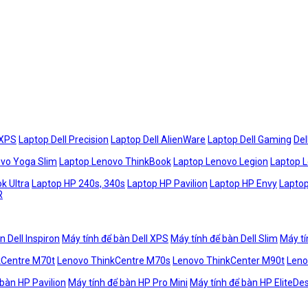
 XPS
Laptop Dell Precision
Laptop Dell AlienWare
Laptop Dell Gaming
Del
vo Yoga Slim
Laptop Lenovo ThinkBook
Laptop Lenovo Legion
Laptop 
k Ultra
Laptop HP 240s, 340s
Laptop HP Pavilion
Laptop HP Envy
Laptop
R
n Dell Inspiron
Máy tính để bàn Dell XPS
Máy tính để bàn Dell Slim
Máy tí
kCentre M70t
Lenovo ThinkCentre M70s
Lenovo ThinkCenter M90t
Leno
 bàn HP Pavilion
Máy tính để bàn HP Pro Mini
Máy tính để bàn HP EliteDe