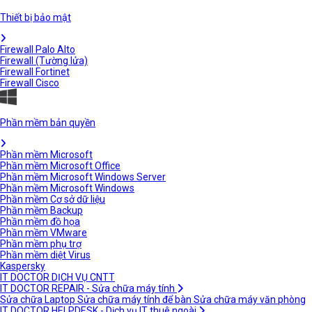
Thiết bị bảo mật
Firewall Palo Alto
Firewall (Tường lửa)
Firewall Fortinet
Firewall Cisco
Phần mềm bản quyền
Phần mềm Microsoft
Phần mềm Microsoft Office
Phần mềm Microsoft Windows Server
Phần mềm Microsoft Windows
Phần mềm Cơ sở dữ liệu
Phần mềm Backup
Phần mềm đồ họa
Phần mềm VMware
Phần mềm phụ trợ
Phần mềm diệt Virus
Kaspersky
IT DOCTOR DỊCH VỤ CNTT
IT DOCTOR REPAIR - Sửa chữa máy tính
Sửa chữa Laptop
Sửa chữa máy tính để bàn
Sửa chữa máy văn phòng
IT DOCTOR HELPDESK - Dịch vụ IT thuê ngoài