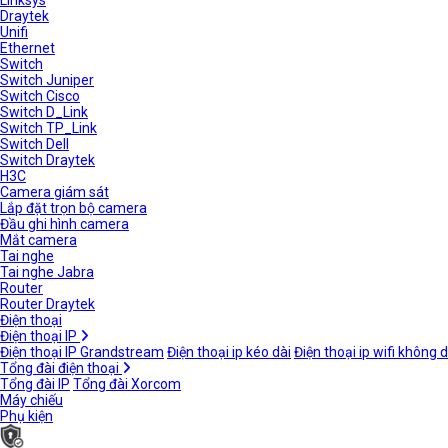
Linksys
Draytek
Unifi
Ethernet
Switch
Switch Juniper
Switch Cisco
Switch D_Link
Switch TP_Link
Switch Dell
Switch Draytek
H3C
Camera giám sát
Lắp đặt trọn bộ camera
Đầu ghi hình camera
Mắt camera
Tai nghe
Tai nghe Jabra
Router
Router Draytek
Điện thoại
Điện thoại IP
Điện thoại IP Grandstream
Điện thoại ip kéo dài
Điện thoại ip wifi không 
Tổng đài điện thoại
Tổng đài IP
Tổng đài Xorcom
Máy chiếu
Phụ kiện