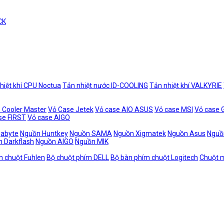
CK
hiệt khí CPU Noctua
Tản nhiệt nước ID-COOLING
Tản nhiệt khí VALKYRIE
 Cooler Master
Vỏ Case Jetek
Vỏ case AIO ASUS
Vỏ case MSI
Vỏ case
se FIRST
Vỏ case AIGO
gabyte
Nguồn Huntkey
Nguồn SAMA
Nguồn Xigmatek
Nguồn Asus
Nguồ
 Darkflash
Nguồn AIGO
Nguồn MIK
m chuột Fuhlen
Bộ chuột phím DELL
Bộ bàn phím chuột Logitech
Chuột m