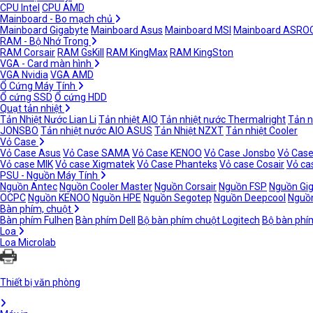
CPU Intel
CPU AMD
Mainboard - Bo mạch chủ
Mainboard Gigabyte
Mainboard Asus
Mainboard MSI
Mainboard ASRO
RAM - Bộ Nhớ Trong
RAM Corsair
RAM GsKill
RAM KingMax
RAM KingSton
VGA - Card màn hình
VGA Nvidia
VGA AMD
Ổ Cứng Máy Tính
Ổ cứng SSD
Ổ cứng HDD
Quạt tản nhiệt
Tản Nhiệt Nước Lian Li
Tản nhiệt AIO
Tản nhiệt nước Thermalright
Tản n
JONSBO
Tản nhiệt nước AIO ASUS
Tản Nhiệt NZXT
Tản nhiệt Cooler
Vỏ Case
Vỏ Case Asus
Vỏ Case SAMA
Vỏ Case KENOO
Vỏ Case Jonsbo
Vỏ Case
Vỏ case MIK
Vỏ case Xigmatek
Vỏ Case Phanteks
Vỏ case Cosair
Vỏ ca
PSU - Nguồn Máy Tính
Nguồn Antec
Nguồn Cooler Master
Nguồn Corsair
Nguồn FSP
Nguồn Gi
OCPC
Nguồn KENOO
Nguồn HPE
Nguồn Segotep
Nguồn Deepcool
Nguồn
Bàn phím, chuột
Bàn phím Fulhen
Bàn phím Dell
Bộ bàn phím chuột Logitech
Bộ bàn phí
Loa
Loa Microlab
Thiết bị văn phòng