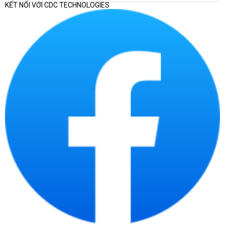
KẾT NỐI VỚI CDC TECHNOLOGIES
Chạy ứng dụng
Lưu trữ và chạy các ứng dụng web như trang web, blog
và diễn đàn.
Lưu trữ và chạy các cơ sở dữ liệu cho các ứng dụng
kinh doanh.
Chạy các ứng dụng phần mềm khác như phần mềm kế
toán, phần mềm quản lý quan hệ khách hàng (CRM) và
phần mềm quản lý dự án.
Bảo vệ dữ liệu
Sao lưu và phục hồi dữ liệu quan trọng.
Giám sát mạng và bảo vệ dữ liệu khỏi các mối đe dọa
an ninh mạng.
Triển khai các giải pháp bảo mật như tường lửa, phần
mềm chống vi-rút và phần mềm chống phần mềm độc hại.
Hỗ trợ các dịch vụ khác
Hỗ trợ các dịch vụ như web hosting, email hosting và