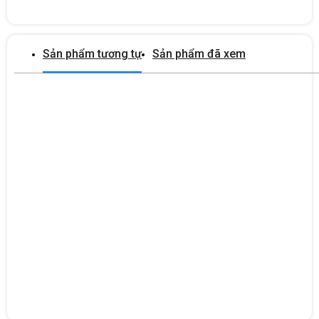
Sản phẩm tương tự
Sản phẩm đã xem
2. CHỨC NĂNG CỦA MÁY CHỦ DELL POWEREDGE R450
8x2.5' -S4310-1.2TB
Máy chủ Dell PowerEdge R450 8x2.5' -S4310-1.2TB
là chiếc
máy chủ đa năng và
có thể thực hiện nhiều chức năng khác nhau,
bao gồm:
Lưu trữ tập tin và chia sẻ
Lưu trữ và chia sẻ an toàn dữ liệu cho nhân viên và
khách hàng.
Lưu trữ email cho các hộp thư của nhân viên.
Lưu trữ và chia sẻ ảnh, video và các tài liệu khác.