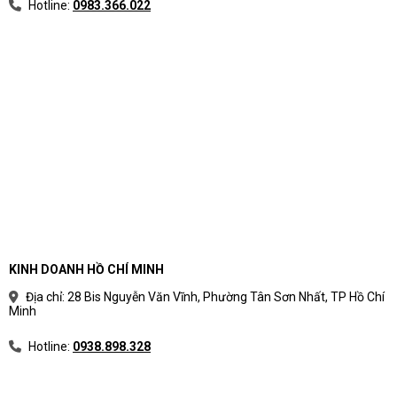
Hotline:
0983.366.022
KINH DOANH HỒ CHÍ MINH
Địa chỉ: 28 Bis Nguyễn Văn Vĩnh, Phường Tân Sơn Nhất, TP Hồ Chí
Minh
Hotline:
0938.898.328
4. MÁY CHỦ DELL POWEREDGE R450 8x2.5' -S4310-1.2TB