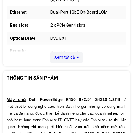
Ethernet
Dual-Port 1GbE On-Board LOM
Bus slots
2 x PCIe Gen4 slots
Optical Drive
DVD EXT
Remote
iDrac9 Enterprise
Management
Xem tất cả
Keyboard &
None standard
Mouse
THÔNG TIN SẢN PHẨM
Single, Hot-plug Power Supply (1+0),
Power Supply
600W PSU/ Bezel
Máy chủ
Dell PowerEdge R450 8x2.5' -S4310-1.2TB
là
1U Rackmount up to 8 x 2.5" Hot Plug
Form factor
Hard Drives
một thiết bị công nghệ cao, hiện đại, nhỏ gọn nhưng vô cùng mạnh
mẽ và đa năng, được thiết kể dành riêng cho các doanh nghiệp lớn,
Warranty
4yr Prosupport NBD
nhỏ hoạt động trong lĩnh vực IT, CNTT hay các lĩnh vực đặc thù liên
quan. Không chỉ mang tới hiệu suất vuột trội, khả năng mở rộng
Country of
Malaysia