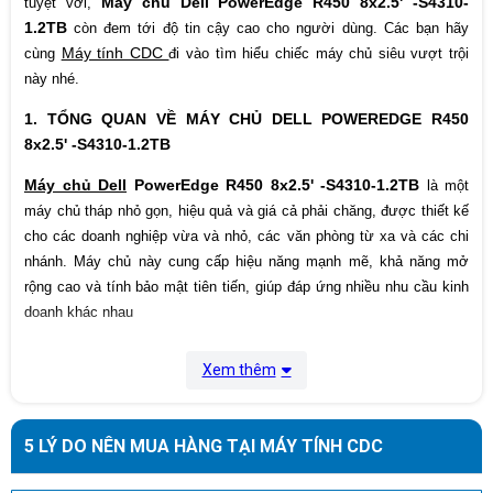
Máy chủ Dell PowerEdge R450 8x2.5' -S4310-
tuyệt vời,
manufacture
1.2TB
còn đem tới độ tin cậy cao cho người dùng. Các bạn hãy
Máy tính CDC
cùng
đi vào tìm hiểu chiếc máy chủ siêu vượt trội
này nhé.
1. TỔNG QUAN VỀ MÁY CHỦ DELL POWEREDGE R450
8x2.5' -S4310-1.2TB
Máy chủ Dell
PowerEdge R450 8x2.5' -S4310-1.2TB
là một
máy chủ tháp nhỏ gọn, hiệu quả và giá cả phải chăng, được thiết kế
cho các doanh nghiệp vừa và nhỏ, các văn phòng từ xa và các chi
nhánh. Máy chủ này cung cấp hiệu năng mạnh mẽ, khả năng mở
rộng cao và tính bảo mật tiên tiến, giúp đáp ứng nhiều nhu cầu kinh
doanh khác nhau
Xem thêm
5 LÝ DO NÊN MUA HÀNG TẠI MÁY TÍNH CDC