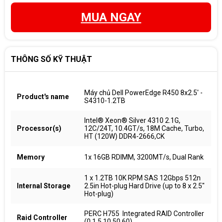
MUA NGAY
THÔNG SỐ KỸ THUẬT
Máy chủ Dell PowerEdge R450 8x2.5' -
Product's name
S4310-1.2TB
Intel® Xeon® Silver 4310 2.1G,
Processor(s)
12C/24T, 10.4GT/s, 18M Cache, Turbo,
HT (120W) DDR4-2666,CK
Memory
1x 16GB RDIMM, 3200MT/s, Dual Rank
1 x 1.2TB 10K RPM SAS 12Gbps 512n
Internal Storage
2.5in Hot-plug Hard Drive (up to 8 x 2.5"
Hot-plug)
PERC H755 Integrated RAID Controller
Raid Controller
(0,1,5,10,50,60)