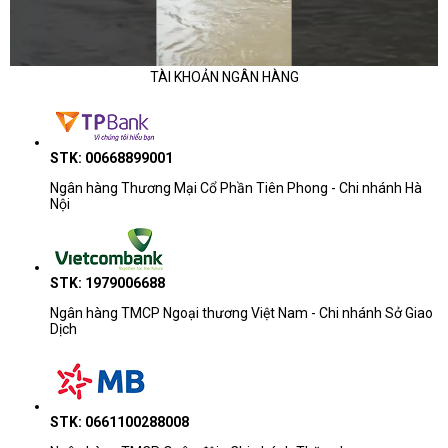
4 khe cắm PCIe 3.0, hỗ trợ nhiều loại card mở rộng.
Hỗ trợ nhiều loại bộ điều khiển RAID, bao gồm PERC
H755 và PERC H840.
TÀI KHOẢN NGÂN HÀNG
2 cổng mạng 1GbE, hỗ trợ NIC 10GbE tùy chọn.
Dễ dàng quản lý:
STK: 00668899001
iDRAC9:
Bộ điều khiển quản lý từ xa thế hệ thứ 9
Ngân hàng Thương Mại Cổ Phần Tiên Phong - Chi nhánh Hà
cung cấp khả năng quản lý toàn diện máy chủ.
Nội
OpenManage Essentials:
Phần mềm quản lý tập
trung giúp đơn giản hóa việc quản lý nhiều máy chủ.
SupportAssist:
Dịch vụ hỗ trợ tự động giúp khắc
STK: 1979006688
phục sự cố nhanh chóng và hiệu quả.
Ngân hàng TMCP Ngoại thương Việt Nam - Chi nhánh Sở Giao
Độ tin cậy cao:
Dịch
Bộ nhớ ECC:
Hỗ trợ bộ nhớ ECC giúp bảo vệ dữ liệu
khỏi lỗi và đảm bảo tính ổn định của hệ thống.
Bảo hành:
Dell PowerEdge R450 được bảo hành 3
STK: 0661100288008
năm chính hãng Dell.