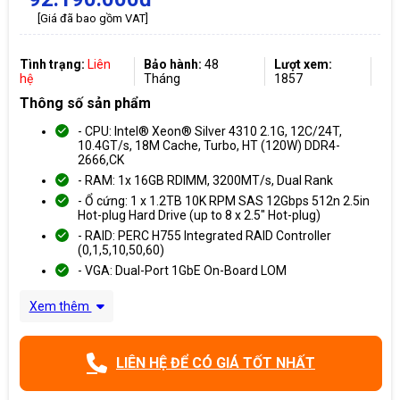
[Giá đã bao gồm VAT]
Tình trạng:
Liên
Bảo hành:
48
Lượt xem:
hệ
Tháng
1857
Thông số sản phẩm
- CPU: Intel® Xeon® Silver 4310 2.1G, 12C/24T,
10.4GT/s, 18M Cache, Turbo, HT (120W) DDR4-
2666,CK
- RAM: 1x 16GB RDIMM, 3200MT/s, Dual Rank
- Ổ cứng: 1 x 1.2TB 10K RPM SAS 12Gbps 512n 2.5in
Hot-plug Hard Drive (up to 8 x 2.5" Hot-plug)
- RAID: PERC H755 Integrated RAID Controller
(0,1,5,10,50,60)
- VGA: Dual-Port 1GbE On-Board LOM
Xem thêm
LIÊN HỆ ĐỂ CÓ GIÁ TỐT NHẤT