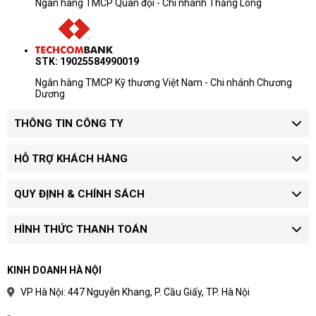
Ngân hàng TMCP Quân đội - Chi nhánh Thăng Long
Máy chủ Dell PowerEdge R450 4x3.5" -S4310-2TB là một lựa chọn
tốt cho các doanh nghiệp vừa và nhỏ cần một máy chủ hiệu năng
mạnh mẽ, khả năng mở rộng cao và độ tin cậy cao cho các ứng
STK: 19025584990019
dụng kinh doanh cơ bản.
Ngân hàng TMCP Kỹ thương Việt Nam - Chi nhánh Chương
Dương
THÔNG TIN CÔNG TY
HỖ TRỢ KHÁCH HÀNG
QUY ĐỊNH & CHÍNH SÁCH
HÌNH THỨC THANH TOÁN
KINH DOANH HÀ NỘI
VP Hà Nội: 447 Nguyễn Khang, P. Cầu Giấy, TP. Hà Nội