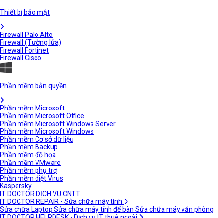
Thiết bị bảo mật
Firewall Palo Alto
Firewall (Tường lửa)
Firewall Fortinet
Firewall Cisco
Phần mềm bản quyền
Phần mềm Microsoft
Phần mềm Microsoft Office
Phần mềm Microsoft Windows Server
Phần mềm Microsoft Windows
Phần mềm Cơ sở dữ liệu
Phần mềm Backup
Phần mềm đồ họa
Phần mềm VMware
Phần mềm phụ trợ
Phần mềm diệt Virus
Kaspersky
IT DOCTOR DỊCH VỤ CNTT
IT DOCTOR REPAIR - Sửa chữa máy tính
Sửa chữa Laptop
Sửa chữa máy tính để bàn
Sửa chữa máy văn phòng
IT DOCTOR HELPDESK - Dịch vụ IT thuê ngoài