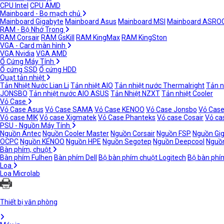
CPU Intel
CPU AMD
Mainboard - Bo mạch chủ
Mainboard Gigabyte
Mainboard Asus
Mainboard MSI
Mainboard ASRO
RAM - Bộ Nhớ Trong
RAM Corsair
RAM GsKill
RAM KingMax
RAM KingSton
VGA - Card màn hình
VGA Nvidia
VGA AMD
Ổ Cứng Máy Tính
Ổ cứng SSD
Ổ cứng HDD
Quạt tản nhiệt
Tản Nhiệt Nước Lian Li
Tản nhiệt AIO
Tản nhiệt nước Thermalright
Tản n
JONSBO
Tản nhiệt nước AIO ASUS
Tản Nhiệt NZXT
Tản nhiệt Cooler
Vỏ Case
Vỏ Case Asus
Vỏ Case SAMA
Vỏ Case KENOO
Vỏ Case Jonsbo
Vỏ Case
Vỏ case MIK
Vỏ case Xigmatek
Vỏ Case Phanteks
Vỏ case Cosair
Vỏ ca
PSU - Nguồn Máy Tính
Nguồn Antec
Nguồn Cooler Master
Nguồn Corsair
Nguồn FSP
Nguồn Gi
OCPC
Nguồn KENOO
Nguồn HPE
Nguồn Segotep
Nguồn Deepcool
Nguồn
Bàn phím, chuột
Bàn phím Fulhen
Bàn phím Dell
Bộ bàn phím chuột Logitech
Bộ bàn phí
Loa
Loa Microlab
Thiết bị văn phòng