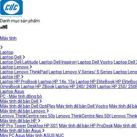
Danh mục sản phẩm
Máy tính
Laptop
Laptop Dell
Laptop Dell Latitude
Laptop Dell Inspiron
Laptop Dell Vostro
Laptop Dell
Laptop Lenovo
Laptop Lenovo ThinkPad
Laptop Lenovo V Series/ S Series
Laptop Leno
Laptop HP
Laptop HP ProBook
Laptop HP 14s, 15s
Laptop HP EliteBook
HP EliteBoo
OmniBook
Laptop HP ZBook
Laptop HP 240/ 240R
Laptop HP 250/ 250
Laptop Asus
PC - Máy tính đồng bộ
Máy tính để bàn Dell
Máy tính để bàn Dell OptiPlex
Máy tính để bàn Dell Vostro
Máy tính để bà
Máy tính để bàn Lenovo
Lenovo ThinkCentre neo 50s
Lenovo ThinkCentre Neo 50t
Lenovo Thin
Máy tính để bàn HP
HP Pro Tower
Desktop HP S01
Máy tính để bàn HP ProDesk
Máy tính để
Máy tính để bàn Asus
Mini PC Asus
Máy tính ASUS NUC