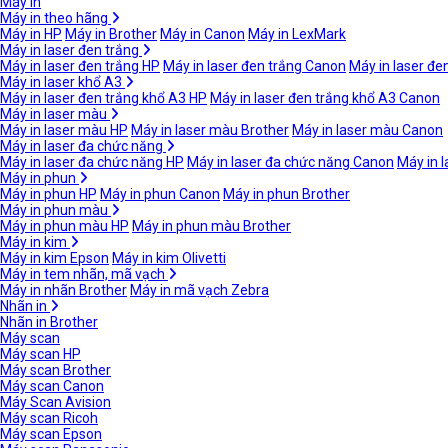
Máy in
Máy in theo hãng
Máy in HP
Máy in Brother
Máy in Canon
Máy in LexMark
Máy in laser đen trắng
Máy in laser đen trắng HP
Máy in laser đen trắng Canon
Máy in laser đe
Máy in laser khổ A3
Máy in laser đen trắng khổ A3 HP
Máy in laser đen trắng khổ A3 Canon
Máy in laser màu
Máy in laser màu HP
Máy in laser màu Brother
Máy in laser màu Canon
Máy in laser đa chức năng
Máy in laser đa chức năng HP
Máy in laser đa chức năng Canon
Máy in 
Máy in phun
Máy in phun HP
Máy in phun Canon
Máy in phun Brother
Máy in phun màu
Máy in phun màu HP
Máy in phun màu Brother
Máy in kim
Máy in kim Epson
Máy in kim Olivetti
Máy in tem nhãn, mã vạch
Máy in nhãn Brother
Máy in mã vạch Zebra
Nhãn in
Nhãn in Brother
Máy scan
Máy scan HP
Máy scan Brother
Máy scan Canon
Máy Scan Avision
Máy scan Ricoh
Máy scan Epson