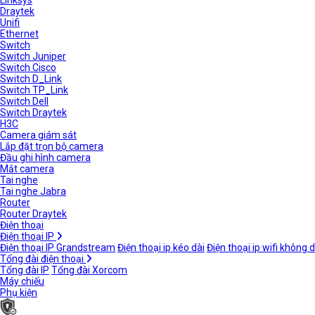
Linksys
Draytek
Unifi
Ethernet
Switch
Switch Juniper
Switch Cisco
Switch D_Link
Switch TP_Link
Switch Dell
Switch Draytek
H3C
Camera giám sát
Lắp đặt trọn bộ camera
Đầu ghi hình camera
Mắt camera
Tai nghe
Tai nghe Jabra
Router
Router Draytek
Điện thoại
Điện thoại IP
Điện thoại IP Grandstream
Điện thoại ip kéo dài
Điện thoại ip wifi không 
Tổng đài điện thoại
Tổng đài IP
Tổng đài Xorcom
Máy chiếu
Phụ kiện