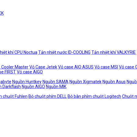
CK
hiệt khí CPU Noctua
Tản nhiệt nước ID-COOLING
Tản nhiệt khí VALKYRIE
 Cooler Master
Vỏ Case Jetek
Vỏ case AIO ASUS
Vỏ case MSI
Vỏ case
se FIRST
Vỏ case AIGO
gabyte
Nguồn Huntkey
Nguồn SAMA
Nguồn Xigmatek
Nguồn Asus
Nguồ
 Darkflash
Nguồn AIGO
Nguồn MIK
m chuột Fuhlen
Bộ chuột phím DELL
Bộ bàn phím chuột Logitech
Chuột m