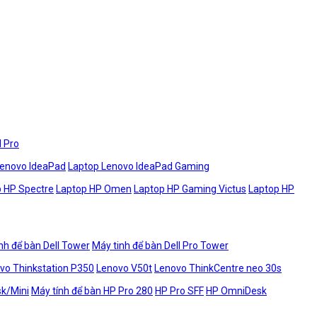
l Pro
Lenovo IdeaPad
Laptop Lenovo IdeaPad Gaming
 HP Spectre
Laptop HP Omen
Laptop HP Gaming Victus
Laptop HP
nh để bàn Dell Tower
Máy tinh để bàn Dell Pro Tower
vo Thinkstation P350
Lenovo V50t
Lenovo ThinkCentre neo 30s
sk/Mini
Máy tính để bàn HP Pro 280
HP Pro SFF
HP OmniDesk