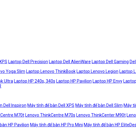
 XPS
Laptop Dell Precision
Laptop Dell AlienWare
Laptop Dell Gaming
Del
vo Yoga Slim
Laptop Lenovo ThinkBook
Laptop Lenovo Legion
Laptop 
k Ultra
Laptop HP 240s, 340s
Laptop HP Pavilion
Laptop HP Envy
Laptop
R
n Dell Inspiron
Máy tính để bàn Dell XPS
Máy tính để bàn Dell Slim
Máy tí
kCentre M70t
Lenovo ThinkCentre M70s
Lenovo ThinkCenter M90t
Leno
 bàn HP Pavilion
Máy tính để bàn HP Pro Mini
Máy tính để bàn HP EliteDe