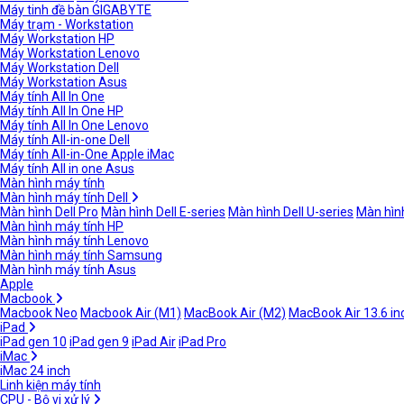
Máy tinh đề bàn GIGABYTE
Máy trạm - Workstation
Máy Workstation HP
Máy Workstation Lenovo
Máy Workstation Dell
Máy Workstation Asus
Máy tính All In One
Máy tính All In One HP
Máy tính All In One Lenovo
Máy tính All-in-one Dell
Máy tính All-in-One Apple iMac
Máy tính All in one Asus
Màn hình máy tính
Màn hình máy tính Dell
Màn hình Dell Pro
Màn hình Dell E-series
Màn hình Dell U-series
Màn hình
Màn hình máy tính HP
Màn hình máy tính Lenovo
Màn hình máy tính Samsung
Màn hình máy tính Asus
Apple
Macbook
Macbook Neo
Macbook Air (M1)
MacBook Air (M2)
MacBook Air 13.6 in
iPad
iPad gen 10
iPad gen 9
iPad Air
iPad Pro
iMac
iMac 24 inch
Linh kiện máy tính
CPU - Bộ vi xử lý