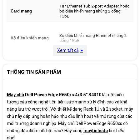
HP Ethernet 1Gb 2-port Adapter, hoặc
Card mạng
bộ điều khiển mạng nhúng 2 cổng
1GbE
Bộ điều khiển mạng Ethernet nhúng 2
Bộ điều khiển mạng
cổng 1GbE
Xem tất cả
Trước
THÔNG TIN SẢN PHẨM
Cổng USB 3.0: 1 cổng USB 3.0 tiêu
chuẩn.
Cổng dịch vụ iLO (iLO Service Port): 1
cổng chuyên dụng để truy cập và cấu
hình hệ thống quản lý iLO từ xa.
Máy chủ
Dell PowerEdge R650xs 4x3.5" S4310
là một biểu
Nút và đèn LED: Nút nguồn/chờ, nút
tượng của công nghệ tiên tiến, sức mạnh xử lý đỉnh cao và khả
nhận dạng đơn vị (UID), đèn LED trạng
thái sức khỏe và trạng thái mạng (NIC
năng lưu trữ vượt trội. Với thiết kế dạng Rack 1U và 2 socket, máy
status).
chủ này đáp ứng hoàn hảo nhu cầu linh hoạt và mở rộng của các
Khay ổ đĩa: 8 khay cắm nóng SFF
môi trường doanh nghiệp. Máy chủ Dell PowerEdge R650xs có
(Small Form Factor) cho ổ cứng
SAS/SATA
những đặc điểm nổi bật nào? Hãy cùng
maytinhcdc
tìm hiểu
Công kết nối
nhé!
Sau