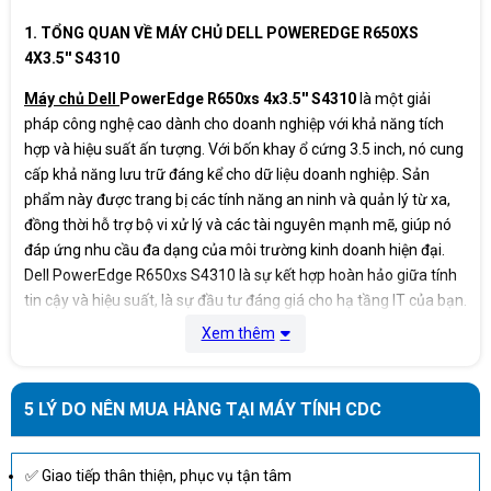
Cổng mạng (Ethernet LAN): 2 cổng
1. TỔNG QUAN VỀ MÁY CHỦ DELL POWEREDGE R650XS
RJ-45 1GbE tích hợp sẵn.
4X3.5'' S4310
Cổng quản lý iLO: 1 cổng mạng
Ethernet 1Gb chuyên dụng để quản lý
từ xa.
Máy chủ Dell
PowerEdge R650xs 4x3.5'' S4310
là một giải
Cổng Video (VGA): 1 cổng VGA để kết
pháp công nghệ cao dành cho doanh nghiệp với khả năng tích
nối màn hình cục bộ.
hợp và hiệu suất ấn tượng. Với bốn khay ổ cứng 3.5 inch, nó cung
Cổng USB 3.0: 2 cổng USB 3.0.
Khe cắm mở rộng PCIe: Có 3 khe cắm
cấp khả năng lưu trữ đáng kể cho dữ liệu doanh nghiệp. Sản
PCIe 3.0 tiêu chuẩn trong bộ riser
phẩm này được trang bị các tính năng an ninh và quản lý từ xa,
chính, cho phép lắp thêm các card
mạng tốc độ cao, card HBA/RAID
đồng thời hỗ trợ bộ vi xử lý và các tài nguyên mạnh mẽ, giúp nó
hoặc các card mở rộng khác
đáp ứng nhu cầu đa dạng của môi trường kinh doanh hiện đại.
Dell PowerEdge R650xs S4310 là sự kết hợp hoàn hảo giữa tính
Quản lý cơ sở hạ
tin cậy và hiệu suất, là sự đầu tư đáng giá cho hạ tầng IT của bạn.
HPE iLO5
tầng
Xem thêm
Kiểu dáng
Rack 2U
5 LÝ DO NÊN MUA HÀNG TẠI MÁY TÍNH CDC
Kích thước
8.73 x 44,54 x 63,47 cm
Trọng lượng
13 Kg
✅ Giao tiếp thân thiện, phục vụ tận tâm