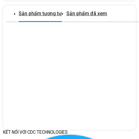
2. CHỨC NĂNG CỦA MÁY CHỦ DELL POWEREDGE R650XS
Sản phẩm tương tự
Sản phẩm đã xem
4X3.5'' S4310
Máy chủ Dell PowerEdge R650xs 4x3.5''
S4310
là một giải
pháp máy chủ hiệu suất cao, giá thành phải chăng dành cho các
doanh nghiệp nhỏ và vừa. Máy có thể được sử dụng cho các
chức năng sau:
Lưu trữ dữ liệu:
Máy chủ có thể lưu trữ tới 4 ổ cứng
3.5 inch, với tổng dung lượng lên tới 8TB. Ổ cứng có thể
được cấu hình theo nhiều chế độ khác nhau, bao gồm
RAID 0, RAID 1, RAID 5, và RAID 10.
Ứng dụng web:
Máy chủ có thể chạy các ứng dụng
web như WordPress, Joomla, và Drupal một cách hiệu
quả. Máy chủ có thể xử lý nhiều yêu cầu truy cập web
cùng lúc mà không bị lag hoặc giật.
Email:
Máy chủ có thể xử lý một lượng lớn email
một cách nhanh chóng và ổn định. Máy chủ có thể hỗ
KẾT NỐI VỚI CDC TECHNOLOGIES
trợ hàng nghìn tài khoản email và xử lý hàng triệu email