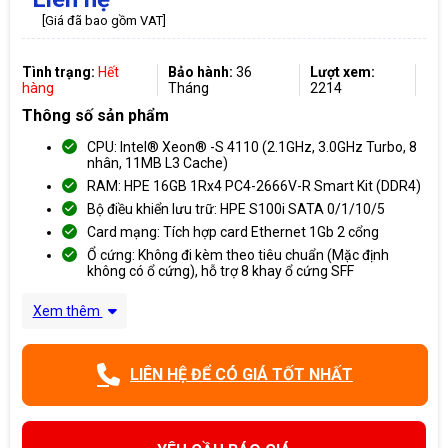
[Giá đã bao gồm VAT]
Tình trạng:
Hết
Bảo hành:
36
Lượt xem:
hàng
Tháng
2214
Thông số sản phẩm
CPU: Intel® Xeon® -S 4110 (2.1GHz, 3.0GHz Turbo, 8
nhân, 11MB L3 Cache)
RAM: HPE 16GB 1Rx4 PC4-2666V-R Smart Kit (DDR4)
Bộ điều khiển lưu trữ: HPE S100i SATA 0/1/10/5
Card mạng: Tích hợp card Ethernet 1Gb 2 cổng
Ổ cứng: Không đi kèm theo tiêu chuẩn (Mặc định
không có ổ cứng), hỗ trợ 8 khay ổ cứng SFF
Xem thêm
LIÊN HỆ ĐỂ CÓ GIÁ TỐT NHẤT