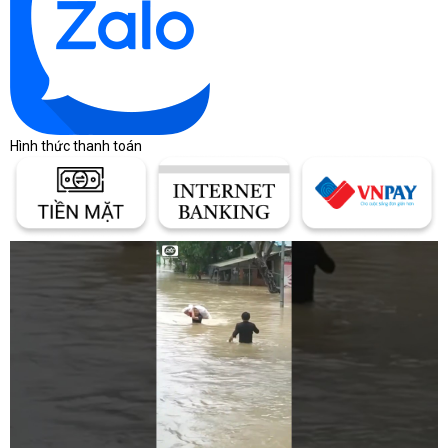
đòi hỏi hiệu suất cao.
Tích hợp độc đáo
Dell PowerEdge R650xs S4310 được thiết kế để tối ưu hóa tích
hợp và sử dụng tối đa không gian rack hoặc tháp, giúp tiết kiệm
không gian và tối ưu hóa hiệu suất.
Hình thức thanh toán
Hệ thống làm mát hiệu quả
Được trang bị hệ thống làm mát hiệu quả để duy trì nhiệt độ hoạt
động ổn định và đảm bảo sự tin cậy của hệ thống.