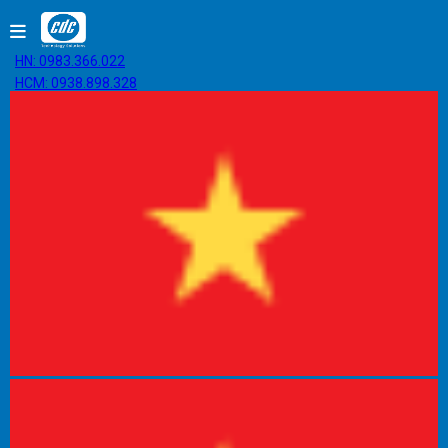
HN: 0983.366.022
HCM: 0938.898.328