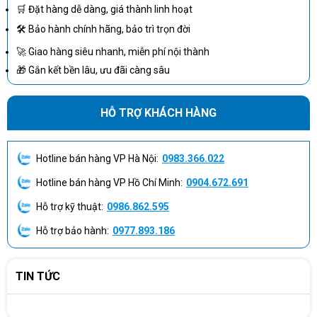
Bảo hành
36 Tháng
🛒 Đặt hàng dễ dàng, giá thành linh hoạt
🛠 Bảo hành chính hãng, bảo trì trọn đời
🚀 Giao hàng siêu nhanh, miễn phí nội thành
🎁 Gắn kết bền lâu, ưu đãi càng sâu
HỖ TRỢ KHÁCH HÀNG
Hotline bán hàng VP Hà Nội:
0983.366.022
Hotline bán hàng VP Hồ Chí Minh:
0904.672.691
Hỗ trợ kỹ thuật:
0986.862.595
Hỗ trợ bảo hành:
0977.893.186
TIN TỨC