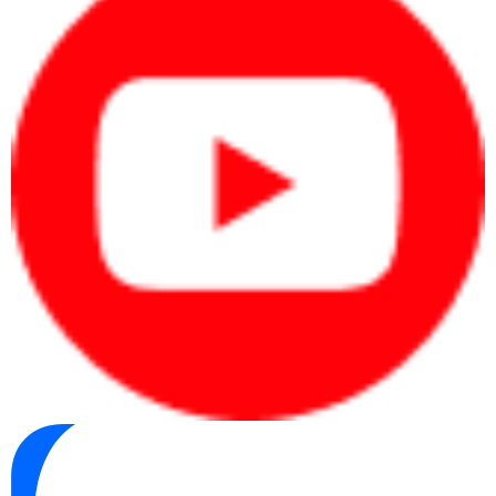
3. CÁC ĐẶC ĐIỂM NỔI BẬT CỦA MÁY CHỦ DELL POWEREDGE
R650XS 4X3.5'' S4310
Máy chủ Dell PowerEdge R650xs 4x3.5'' S4310
là một sản
phẩm chất lượng và đa chức năng, có nhiều đặc điểm nổi bật
giúp nó phù hợp cho môi trường doanh nghiệp và các ứng dụng
khó khăn. Dưới đây là một số đặc điểm nổi bật của máy chủ này:
Khả năng lưu trữ linh hoạt
Với bốn khay ổ cứng 3.5 inch, máy chủ này cung cấp khả năng
lưu trữ đáng kể cho dữ liệu doanh nghiệp và cho phép tùy chỉnh
lưu trữ dựa trên nhu cầu.
Hiệu suất mạnh mẽ
Được trang bị bộ vi xử lý mạnh mẽ và tài nguyên hệ thống cao
cấp, máy chủ này có khả năng xử lý các ứng dụng và nhiệm vụ