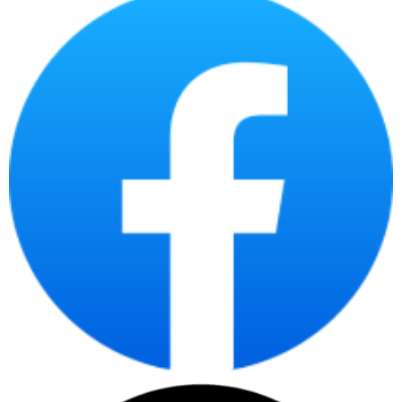
mỗi ngày.
Ứng dụng kinh doanh cơ bản:
Máy chủ có thể chạy
các ứng dụng kinh doanh cơ bản như kế toán, CRM, và
ERP. Máy chủ có thể đáp ứng tốt các nhu cầu của
doanh nghiệp vừa và nhỏ.
Ngoài ra,
máy chủ Dell PowerEdge R650xs 4x3.5'' S4310
còn
được trang bị các tính năng bảo mật tiên tiến như TPM 2.0,
iDRAC9 Enterprise, và Intel SGX, giúp bảo vệ dữ liệu và hệ thống
của doanh nghiệp khỏi các mối đe dọa bảo mật.
Nhìn chung, máy chủ
Dell PowerEdge R650xs 4x3.5'' S4310
là
một giải pháp máy chủ hiệu suất cao, giá thành phải chăng dành
cho các doanh nghiệp nhỏ và vừa. Máy có thể đáp ứng tốt các
nhu cầu của doanh nghiệp như lưu trữ dữ liệu, ứng dụng web,
email, và các ứng dụng kinh doanh cơ bản.