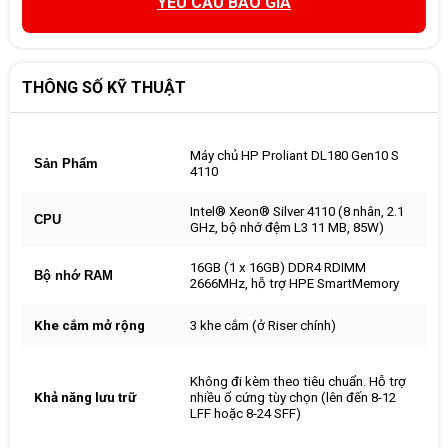
YÊU CẦU BÁO GIÁ
THÔNG SỐ KỸ THUẬT
Máy chủ HP Proliant DL180 Gen10 S
Sản Phẩm
4110
Intel® Xeon® Silver 4110 (8 nhân, 2.1
CPU
GHz, bộ nhớ đệm L3 11 MB, 85W)
16GB (1 x 16GB) DDR4 RDIMM
Bộ nhớ RAM
2666MHz, hỗ trợ HPE SmartMemory
Khe cắm mở rộng
3 khe cắm (ở Riser chính)
Không đi kèm theo tiêu chuẩn. Hỗ trợ
Khả năng lưu trữ
nhiều ổ cứng tùy chọn (lên đến 8-12
LFF hoặc 8-24 SFF)