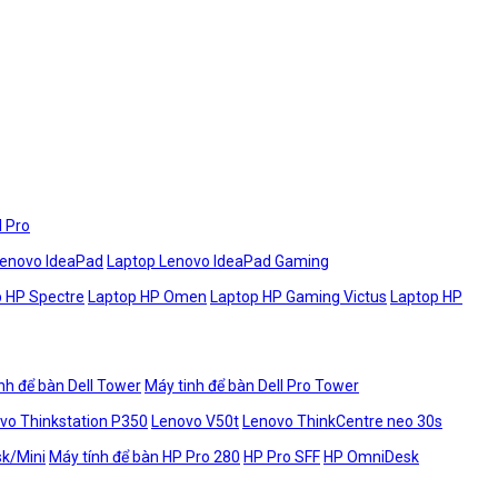
l Pro
Lenovo IdeaPad
Laptop Lenovo IdeaPad Gaming
 HP Spectre
Laptop HP Omen
Laptop HP Gaming Victus
Laptop HP
nh để bàn Dell Tower
Máy tinh để bàn Dell Pro Tower
vo Thinkstation P350
Lenovo V50t
Lenovo ThinkCentre neo 30s
sk/Mini
Máy tính để bàn HP Pro 280
HP Pro SFF
HP OmniDesk