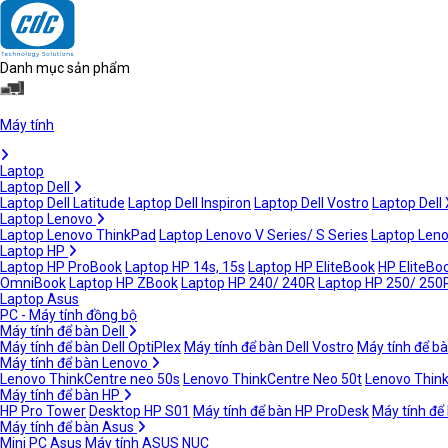
Danh mục sản phẩm
Máy tính
Laptop
Laptop Dell
Laptop Dell Latitude
Laptop Dell Inspiron
Laptop Dell Vostro
Laptop Dell
Laptop Lenovo
Laptop Lenovo ThinkPad
Laptop Lenovo V Series/ S Series
Laptop Leno
Laptop HP
Laptop HP ProBook
Laptop HP 14s, 15s
Laptop HP EliteBook
HP EliteBoo
OmniBook
Laptop HP ZBook
Laptop HP 240/ 240R
Laptop HP 250/ 250
Laptop Asus
PC - Máy tính đồng bộ
Máy tính để bàn Dell
Máy tính để bàn Dell OptiPlex
Máy tính để bàn Dell Vostro
Máy tính để bà
Máy tính để bàn Lenovo
Lenovo ThinkCentre neo 50s
Lenovo ThinkCentre Neo 50t
Lenovo Thin
Máy tính để bàn HP
HP Pro Tower
Desktop HP S01
Máy tính để bàn HP ProDesk
Máy tính để
Máy tính để bàn Asus
Mini PC Asus
Máy tính ASUS NUC