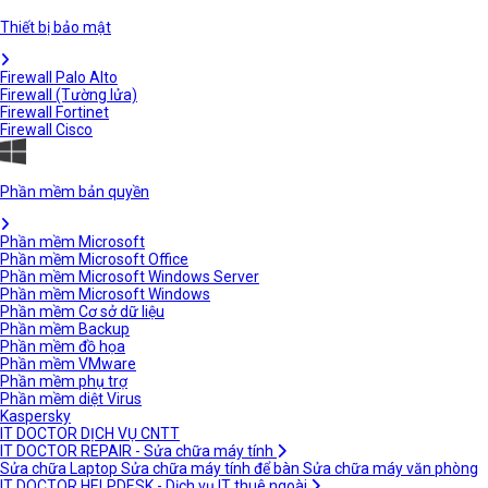
Thiết bị bảo mật
Firewall Palo Alto
Firewall (Tường lửa)
Firewall Fortinet
Firewall Cisco
Phần mềm bản quyền
Phần mềm Microsoft
Phần mềm Microsoft Office
Phần mềm Microsoft Windows Server
Phần mềm Microsoft Windows
Phần mềm Cơ sở dữ liệu
Phần mềm Backup
Phần mềm đồ họa
Phần mềm VMware
Phần mềm phụ trợ
Phần mềm diệt Virus
Kaspersky
IT DOCTOR DỊCH VỤ CNTT
IT DOCTOR REPAIR - Sửa chữa máy tính
Sửa chữa Laptop
Sửa chữa máy tính để bàn
Sửa chữa máy văn phòng
IT DOCTOR HELPDESK - Dịch vụ IT thuê ngoài