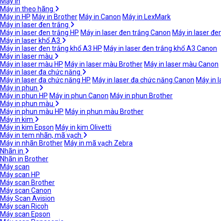
Máy in
Máy in theo hãng
Máy in HP
Máy in Brother
Máy in Canon
Máy in LexMark
Máy in laser đen trắng
Máy in laser đen trắng HP
Máy in laser đen trắng Canon
Máy in laser đe
Máy in laser khổ A3
Máy in laser đen trắng khổ A3 HP
Máy in laser đen trắng khổ A3 Canon
Máy in laser màu
Máy in laser màu HP
Máy in laser màu Brother
Máy in laser màu Canon
Máy in laser đa chức năng
Máy in laser đa chức năng HP
Máy in laser đa chức năng Canon
Máy in 
Máy in phun
Máy in phun HP
Máy in phun Canon
Máy in phun Brother
Máy in phun màu
Máy in phun màu HP
Máy in phun màu Brother
Máy in kim
Máy in kim Epson
Máy in kim Olivetti
Máy in tem nhãn, mã vạch
Máy in nhãn Brother
Máy in mã vạch Zebra
Nhãn in
Nhãn in Brother
Máy scan
Máy scan HP
Máy scan Brother
Máy scan Canon
Máy Scan Avision
Máy scan Ricoh
Máy scan Epson