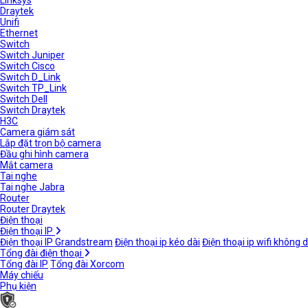
Linksys
Draytek
Unifi
Ethernet
Switch
Switch Juniper
Switch Cisco
Switch D_Link
Switch TP_Link
Switch Dell
Switch Draytek
H3C
Camera giám sát
Lắp đặt trọn bộ camera
Đầu ghi hình camera
Mắt camera
Tai nghe
Tai nghe Jabra
Router
Router Draytek
Điện thoại
Điện thoại IP
Điện thoại IP Grandstream
Điện thoại ip kéo dài
Điện thoại ip wifi không 
Tổng đài điện thoại
Tổng đài IP
Tổng đài Xorcom
Máy chiếu
Phụ kiện