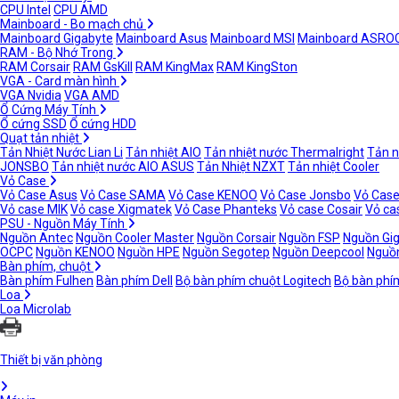
CPU Intel
CPU AMD
Mainboard - Bo mạch chủ
Mainboard Gigabyte
Mainboard Asus
Mainboard MSI
Mainboard ASRO
RAM - Bộ Nhớ Trong
RAM Corsair
RAM GsKill
RAM KingMax
RAM KingSton
VGA - Card màn hình
VGA Nvidia
VGA AMD
Ổ Cứng Máy Tính
Ổ cứng SSD
Ổ cứng HDD
Quạt tản nhiệt
Tản Nhiệt Nước Lian Li
Tản nhiệt AIO
Tản nhiệt nước Thermalright
Tản n
JONSBO
Tản nhiệt nước AIO ASUS
Tản Nhiệt NZXT
Tản nhiệt Cooler
Vỏ Case
Vỏ Case Asus
Vỏ Case SAMA
Vỏ Case KENOO
Vỏ Case Jonsbo
Vỏ Case
Vỏ case MIK
Vỏ case Xigmatek
Vỏ Case Phanteks
Vỏ case Cosair
Vỏ ca
PSU - Nguồn Máy Tính
Nguồn Antec
Nguồn Cooler Master
Nguồn Corsair
Nguồn FSP
Nguồn Gi
OCPC
Nguồn KENOO
Nguồn HPE
Nguồn Segotep
Nguồn Deepcool
Nguồn
Bàn phím, chuột
Bàn phím Fulhen
Bàn phím Dell
Bộ bàn phím chuột Logitech
Bộ bàn phí
Loa
Loa Microlab
Thiết bị văn phòng