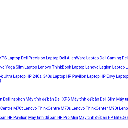
 XPS
Laptop Dell Precision
Laptop Dell AlienWare
Laptop Dell Gaming
Del
vo Yoga Slim
Laptop Lenovo ThinkBook
Laptop Lenovo Legion
Laptop 
k Ultra
Laptop HP 240s, 340s
Laptop HP Pavilion
Laptop HP Envy
Laptop
R
n Dell Inspiron
Máy tính để bàn Dell XPS
Máy tính để bàn Dell Slim
Máy tí
kCentre M70t
Lenovo ThinkCentre M70s
Lenovo ThinkCenter M90t
Leno
 bàn HP Pavilion
Máy tính để bàn HP Pro Mini
Máy tính để bàn HP EliteDe