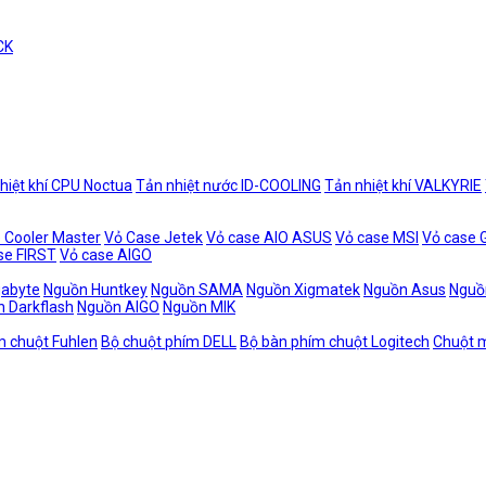
CK
hiệt khí CPU Noctua
Tản nhiệt nước ID-COOLING
Tản nhiệt khí VALKYRIE
 Cooler Master
Vỏ Case Jetek
Vỏ case AIO ASUS
Vỏ case MSI
Vỏ case
se FIRST
Vỏ case AIGO
gabyte
Nguồn Huntkey
Nguồn SAMA
Nguồn Xigmatek
Nguồn Asus
Nguồ
 Darkflash
Nguồn AIGO
Nguồn MIK
m chuột Fuhlen
Bộ chuột phím DELL
Bộ bàn phím chuột Logitech
Chuột m