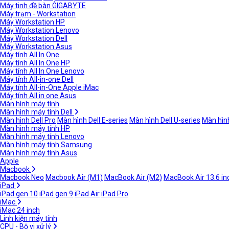
Máy tinh đề bàn GIGABYTE
Máy trạm - Workstation
Máy Workstation HP
Máy Workstation Lenovo
Máy Workstation Dell
Máy Workstation Asus
Máy tính All In One
Máy tính All In One HP
Máy tính All In One Lenovo
Máy tính All-in-one Dell
Máy tính All-in-One Apple iMac
Máy tính All in one Asus
Màn hình máy tính
Màn hình máy tính Dell
Màn hình Dell Pro
Màn hình Dell E-series
Màn hình Dell U-series
Màn hình
Màn hình máy tính HP
Màn hình máy tính Lenovo
Màn hình máy tính Samsung
Màn hình máy tính Asus
Apple
Macbook
Macbook Neo
Macbook Air (M1)
MacBook Air (M2)
MacBook Air 13.6 in
iPad
iPad gen 10
iPad gen 9
iPad Air
iPad Pro
iMac
iMac 24 inch
Linh kiện máy tính
CPU - Bộ vi xử lý